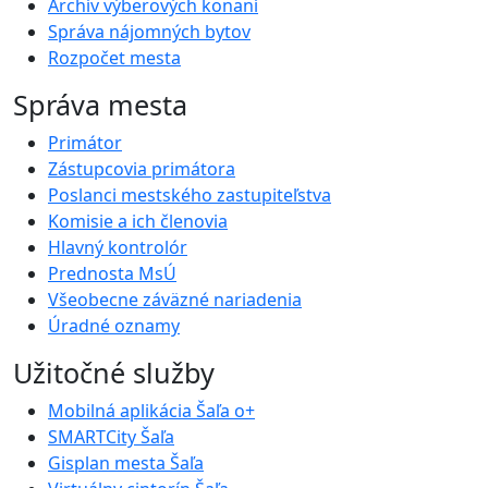
Archív výberových konaní
Správa nájomných bytov
Rozpočet mesta
Správa mesta
Primátor
Zástupcovia primátora
Poslanci mestského zastupiteľstva
Komisie a ich členovia
Hlavný kontrolór
Prednosta MsÚ
Všeobecne záväzné nariadenia
Úradné oznamy
Užitočné služby
Mobilná aplikácia Šaľa o+
SMARTCity Šaľa
Gisplan mesta Šaľa