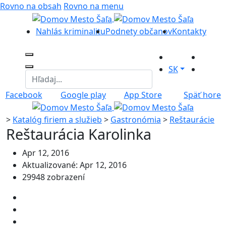
Rovno na obsah
Rovno na menu
Nahlás kriminalitu
Podnety občanov
Kontakty
SK
Facebook
Google play
App Store
Späť hore
>
Katalóg firiem a služieb
>
Gastronómia
>
Reštaurácie
Reštaurácia Karolinka
Apr 12, 2016
Aktualizované: Apr 12, 2016
29948 zobrazení