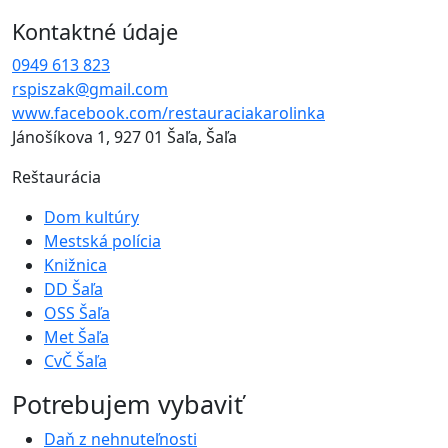
Kontaktné údaje
0949 613 823
rspiszak@gmail.com
www.facebook.com/restauraciakarolinka
Jánošíkova 1, 927 01 Šaľa, Šaľa
Reštaurácia
Dom kultúry
Mestská polícia
Knižnica
DD Šaľa
OSS Šaľa
Met Šaľa
CvČ Šaľa
Potrebujem vybaviť
Daň z nehnuteľnosti