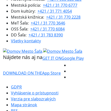
Mestská polícia:
+421 / 31 770 6777
Dom kultúry:
+421 / 31 771 4054
Mestská knižnica:
+421 / 31 770 2228
MeT Šaľa:
+421 / 31 770 3646
OSS Šaľa:
+421 / 31 770 6084
DD Šaľa:
+421 / 31 783 8390
Všetky kontakty
Nájdete nás aj na
GET IT ON
Google Play
DOWNLOAD ON THE
App Store
GDPR
Vyhlásenie o prístupnosti
Verzia pre slabozrakých
Mapa stránok
RSS