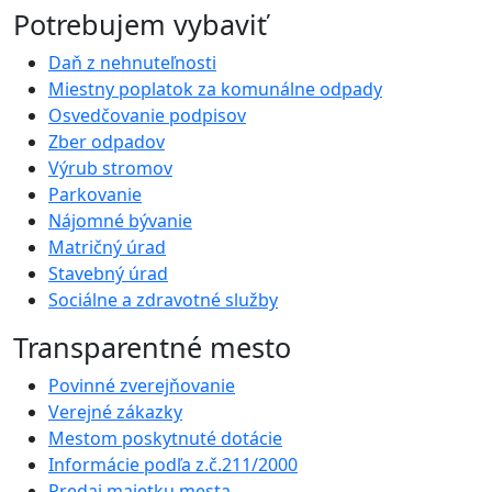
Potrebujem vybaviť
Daň z nehnuteľnosti
Miestny poplatok za komunálne odpady
Osvedčovanie podpisov
Zber odpadov
Výrub stromov
Parkovanie
Nájomné bývanie
Matričný úrad
Stavebný úrad
Sociálne a zdravotné služby
Transparentné mesto
Povinné zverejňovanie
Verejné zákazky
Mestom poskytnuté dotácie
Informácie podľa z.č.211/2000
Predaj majetku mesta