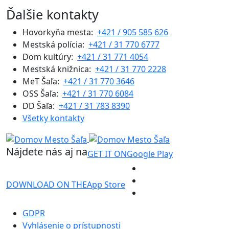
Ďalšie kontakty
Hovorkyňa mesta:
+421 / 905 585 626
Mestská polícia:
+421 / 31 770 6777
Dom kultúry:
+421 / 31 771 4054
Mestská knižnica:
+421 / 31 770 2228
MeT Šaľa:
+421 / 31 770 3646
OSS Šaľa:
+421 / 31 770 6084
DD Šaľa:
+421 / 31 783 8390
Všetky kontakty
Nájdete nás aj na
GET IT ON
Google Play
DOWNLOAD ON THE
App Store
GDPR
Vyhlásenie o prístupnosti