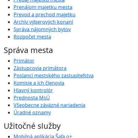
Prenájom majetku mesta
Prevod a prechod majetku
Archív výberových konaní
Správa nájomných bytov
Rozpočet mesta
Správa mesta
Primátor
Zástupcovia primátora
Poslanci mestského zastupiteľstva
Komisie a ich členovia
Hlavný kontrolór
Prednosta MsÚ
Všeobecne záväzné nariadenia
Úradné oznamy
Užitočné služby
Mobilná aplikácia Šaľa o+