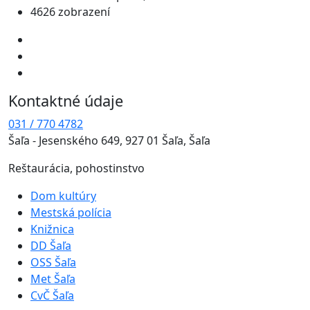
4626 zobrazení
Kontaktné údaje
031 / 770 4782
Šaľa - Jesenského 649, 927 01 Šaľa, Šaľa
Reštaurácia, pohostinstvo
Dom kultúry
Mestská polícia
Knižnica
DD Šaľa
OSS Šaľa
Met Šaľa
CvČ Šaľa