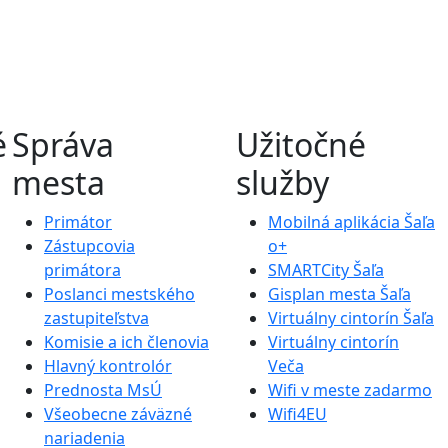
é
Správa
Užitočné
mesta
služby
Primátor
Mobilná aplikácia Šaľa
Zástupcovia
o+
primátora
SMARTCity Šaľa
Poslanci mestského
Gisplan mesta Šaľa
zastupiteľstva
Virtuálny cintorín Šaľa
Komisie a ich členovia
Virtuálny cintorín
Hlavný kontrolór
Veča
Prednosta MsÚ
Wifi v meste zadarmo
Všeobecne záväzné
Wifi4EU
nariadenia