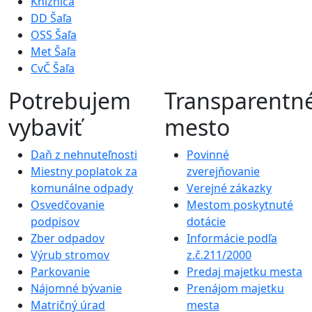
Knižnica
DD Šaľa
OSS Šaľa
Met Šaľa
CvČ Šaľa
Potrebujem
Transparentn
vybaviť
mesto
Daň z nehnuteľnosti
Povinné
Miestny poplatok za
zverejňovanie
komunálne odpady
Verejné zákazky
Osvedčovanie
Mestom poskytnuté
podpisov
dotácie
Zber odpadov
Informácie podľa
Výrub stromov
z.č.211/2000
Parkovanie
Predaj majetku mesta
Nájomné bývanie
Prenájom majetku
Matričný úrad
mesta