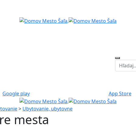
Google play
App Store
ytovanie
>
Ubytovanie, ubytovne
tre mesta