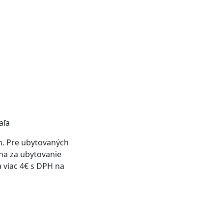
aľa
ch. Pre ubytovaných
ena za ubytovanie
a viac 4€ s DPH na