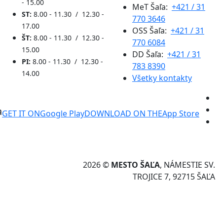
- 15.00
MeT Šaľa:
+421 / 31
ST:
8.00 - 11.30 / 12.30 -
770 3646
17.00
OSS Šaľa:
+421 / 31
ŠT:
8.00 - 11.30 / 12.30 -
770 6084
15.00
DD Šaľa:
+421 / 31
PI:
8.00 - 11.30 / 12.30 -
783 8390
14.00
Všetky kontakty
a
GET IT ON
Google Play
DOWNLOAD ON THE
App Store
2026 ©
MESTO ŠAĽA
, NÁMESTIE SV.
TROJICE 7, 92715 ŠAĽA