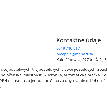
Kontaktné údaje
0918 710 617
recepcia@menert.sk
Kukučínova 4, 927 01 Šaľa, Š
v dvojposteľových, trojposteľových a štvorposteľových izbá
 v spoločenskej miestnosti, kuchynka, automatická pračka. C
s DPH na osobu za jednu noc Cena za ubytovanie od 14 nocí 
c