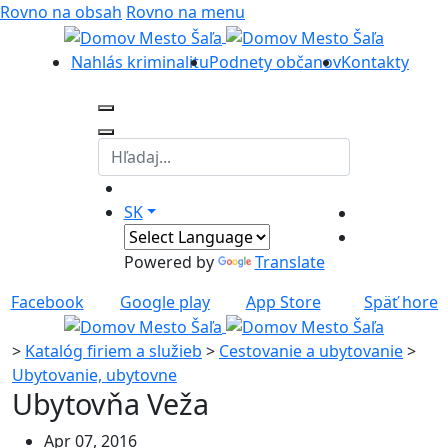
Rovno na obsah
Rovno na menu
Nahlás kriminalitu
Podnety občanov
Kontakty
SK
Powered by
Translate
Facebook
Google play
App Store
Späť hore
>
Katalóg firiem a služieb
>
Cestovanie a ubytovanie
>
Ubytovanie, ubytovne
Ubytovňa Veža
Apr 07, 2016