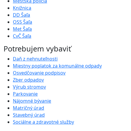
Mestská polícia
Knižnica
DD Šaľa
OSS Šaľa
Met Šaľa
CvČ Šaľa
Potrebujem vybaviť
Daň z nehnuteľnosti
Miestny poplatok za komunálne odpady
Osvedčovanie podpisov
Zber odpadov
Výrub stromov
Parkovanie
Nájomné bývanie
Matričný úrad
Stavebný úrad
Sociálne a zdravotné služby