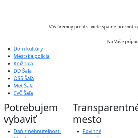
Váš firemný profil si viete spätne prekontr
Na Vaše prípad
Dom kultúry
Mestská polícia
Knižnica
DD Šaľa
OSS Šaľa
Met Šaľa
CvČ Šaľa
Potrebujem
Transparentn
vybaviť
mesto
Daň z nehnuteľnosti
Povinné