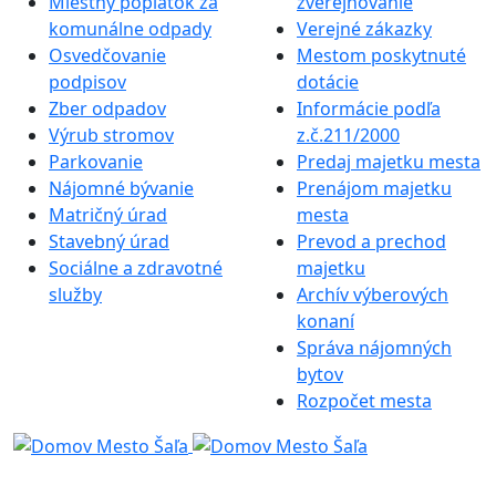
Miestny poplatok za
zverejňovanie
komunálne odpady
Verejné zákazky
Osvedčovanie
Mestom poskytnuté
podpisov
dotácie
Zber odpadov
Informácie podľa
Výrub stromov
z.č.211/2000
Parkovanie
Predaj majetku mesta
Nájomné bývanie
Prenájom majetku
Matričný úrad
mesta
Stavebný úrad
Prevod a prechod
Sociálne a zdravotné
majetku
služby
Archív výberových
konaní
Správa nájomných
bytov
Rozpočet mesta