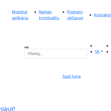
Mobilná
Nahlás
Podnety
Kontakty
aplikácia
kriminalitu
občanov
SK
Späť hore
hlásiť!