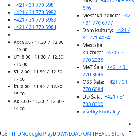
mesta:
+421 / 905 585
+421 / 31 770 5981
626
+421 / 31 770 5982
Mestská polícia:
+421
+421 / 31 770 5983
/ 31 770 6777
+421 / 31 770 5984
Dom kultúry:
+421 /
31 771 4054
PO:
8.00 - 11.30 / 12.30
Mestská
- 15.00
knižnica:
+421 / 31
UT:
8.00 - 11.30 / 12.30
770 2228
- 15.00
MeT Šaľa:
+421 / 31
ST:
8.00 - 11.30 / 12.30 -
770 3646
17.00
OSS Šaľa:
+421 / 31
ŠT:
8.00 - 11.30 / 12.30 -
770 6084
15.00
DD Šaľa:
+421 / 31
PI:
8.00 - 11.30 / 12.30 -
783 8390
14.00
Všetky kontakty
a
GET IT ON
Google Play
DOWNLOAD ON THE
App Store