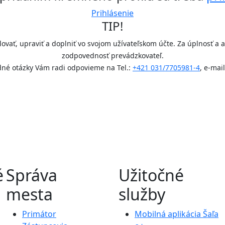
Prihlásenie
TIP!
olovať, upraviť a doplniť vo svojom užívateľskom účte. Za úplnosť a
zodpovednosť prevádzkovateľ.
né otázky Vám radi odpovieme na Tel.:
+421 031/7705981-4
, e-mai
é
Správa
Užitočné
mesta
služby
Primátor
Mobilná aplikácia Šaľa