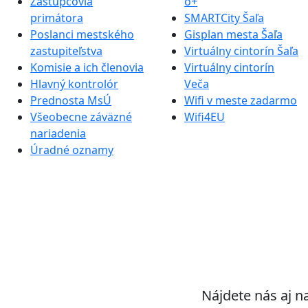
Zástupcovia
o+
primátora
SMARTCity Šaľa
Poslanci mestského
Gisplan mesta Šaľa
zastupiteľstva
Virtuálny cintorín Šaľa
Komisie a ich členovia
Virtuálny cintorín
Hlavný kontrolór
Veča
Prednosta MsÚ
Wifi v meste zadarmo
Všeobecne záväzné
Wifi4EU
nariadenia
Úradné oznamy
Nájdete nás aj n