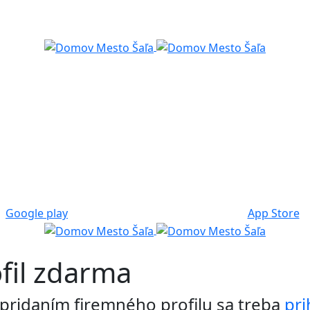
Google play
App Store
ofil zdarma
pridaním firemného profilu sa treba
pri