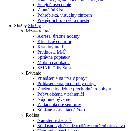
Verejné osvetlenie
Zimná údržba
Pohrebiská, virtuálny cintorín
Prenájom hrobového miesta
Služby
Služby
Mestský úrad
Adresa, úradné hodiny
Klientské centrum
Kvalitný úrad
Prednosta MsÚ
Správne poplatky
Mobilná aplikácia
SMARTCity Šaľa
Bývanie
Prihlásenie na trvalý pobyt
Prihlásenie na prechodný pobyt
Zrušenie trvalého / prechodného pobytu
Pobyt občana v zahraničí
Nájomné bývanie
Zariadenia pre seniorov
Súpisné a orientačné čísla
Rodina
Narodenie dieťaťa
Súhlasné vyhlásenie rodičov o určení otcovstva
Uzavretie manželstva