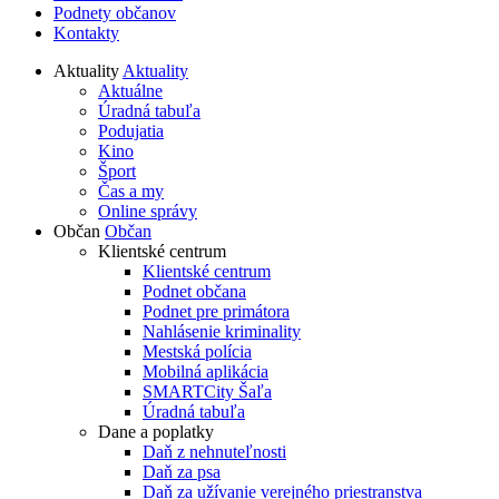
Podnety občanov
Kontakty
Aktuality
Aktuality
Aktuálne
Úradná tabuľa
Podujatia
Kino
Šport
Čas a my
Online správy
Občan
Občan
Klientské centrum
Klientské centrum
Podnet občana
Podnet pre primátora
Nahlásenie kriminality
Mestská polícia
Mobilná aplikácia
SMARTCity Šaľa
Úradná tabuľa
Dane a poplatky
Daň z nehnuteľnosti
Daň za psa
Daň za užívanie verejného priestranstva