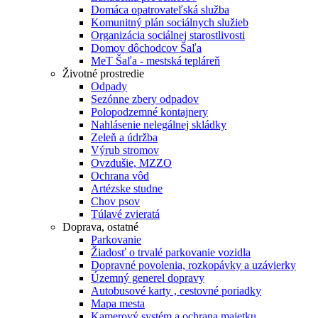
Domáca opatrovateľská služba
Komunitný plán sociálnych služieb
Organizácia sociálnej starostlivosti
Domov dôchodcov Šaľa
MeT Šaľa - mestská tepláreň
Životné prostredie
Odpady
Sezónne zbery odpadov
Polopodzemné kontajnery
Nahlásenie nelegálnej skládky
Zeleň a údržba
Výrub stromov
Ovzdušie, MZZO
Ochrana vôd
Artézske studne
Chov psov
Túlavé zvieratá
Doprava, ostatné
Parkovanie
Žiadosť o trvalé parkovanie vozidla
Dopravné povolenia, rozkopávky a uzávierky
Územný generel dopravy
Autobusové karty , cestovné poriadky
Mapa mesta
Kamerový systém a ochrana majetku