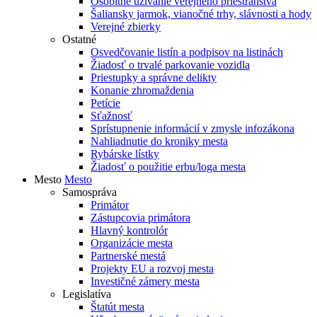
Osobitné užívanie verejného priestranstva
Šaliansky jarmok, vianočné trhy, slávnosti a hody
Verejné zbierky
Ostatné
Osvedčovanie listín a podpisov na listinách
Žiadosť o trvalé parkovanie vozidla
Priestupky a správne delikty
Konanie zhromaždenia
Petície
Sťažnosť
Sprístupnenie informácií v zmysle infozákona
Nahliadnutie do kroniky mesta
Rybárske lístky
Žiadosť o použitie erbu/loga mesta
Mesto
Mesto
Samospráva
Primátor
Zástupcovia primátora
Hlavný kontrolór
Organizácie mesta
Partnerské mestá
Projekty EU a rozvoj mesta
Investičné zámery mesta
Legislatíva
Štatút mesta