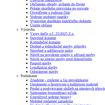
Občianske obrady, uvítanie do života
Prijatie skoršieho priezviska po rozvode
Osvedčenie o rodnom čísle
Vedenie osobitnej matriky
Vystavenie duplikátu matričného dokladu
Úmrtie občana
Výstavba
Vzory tlačív z.č. 25/2025 Z.z.
Stavebné konanie
Kolaudačné konanie
Drobné a jednoduché stavby, prípojky
Stavebné a udržiavacie práce
Návrh na povolenie zmeny v užívaní stavby
Návrh na zmenu stavby pred dokončením
Pasport stavby
Legalizácia stavby
Odstránenie stavby
Podnikanie
Zriadenie - zrušenie a čas prevádzkarne
Oznámenie o športovom a kultúrnom podujatí
Predaj a poskytovanie služieb na miestnych trhovi
Samostatne hospodáriaci roľník
Exteriérové sedenie (terasy)
Mobilné reklamné zariadenia