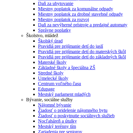
Daň za ubytovanie
Miestny poplatok za komunálne odpady
Miestny poplatok za drobné stavebné odpady
Miestny poplatok za rozvoj
Daň za nevýherné prístroje a predajné automaty
Správne poplatky
Školstvo, mládež
Školský úrad
Pravidlá pre prijímanie detí do jaslí
Pravidlá pre prijímanie detí do materských škôl
Pravidlá pre prijímanie detí do základných škôl
Materské školy
Základné školy a špeciálna ZŠ
Stredné školy
Umelecké školy
Centrum voľného času
Edupage
Mestský parlament mladých
Bývanie, sociálne služby
Nájomné bývanie
Žiadosť o pridelenie nájomného bytu
Žiadosť o poskytnutie sociálnych služieb
Nocľaháreň a útulky
Mestský terénny tím
Zariadenia pre seniorov