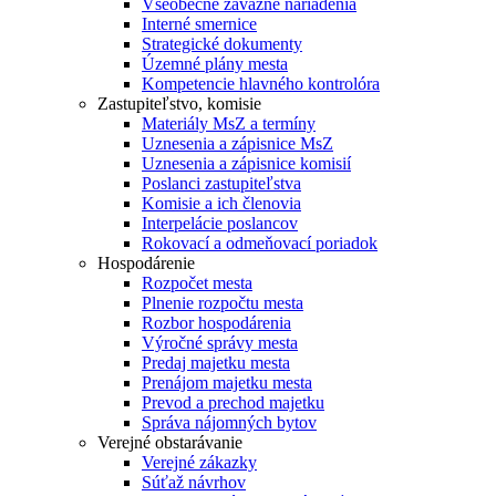
Všeobecne záväzné nariadenia
Interné smernice
Strategické dokumenty
Územné plány mesta
Kompetencie hlavného kontrolóra
Zastupiteľstvo, komisie
Materiály MsZ a termíny
Uznesenia a zápisnice MsZ
Uznesenia a zápisnice komisií
Poslanci zastupiteľstva
Komisie a ich členovia
Interpelácie poslancov
Rokovací a odmeňovací poriadok
Hospodárenie
Rozpočet mesta
Plnenie rozpočtu mesta
Rozbor hospodárenia
Výročné správy mesta
Predaj majetku mesta
Prenájom majetku mesta
Prevod a prechod majetku
Správa nájomných bytov
Verejné obstarávanie
Verejné zákazky
Súťaž návrhov