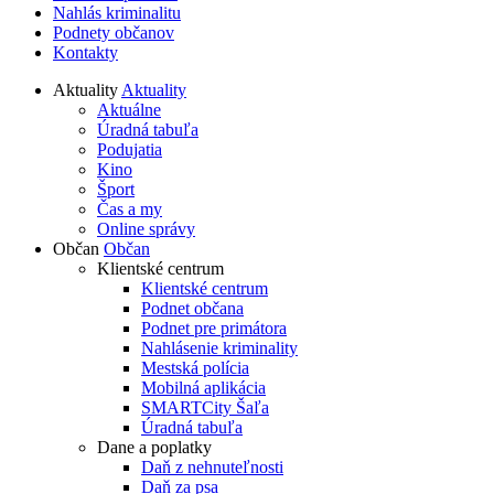
Nahlás kriminalitu
Podnety občanov
Kontakty
Aktuality
Aktuality
Aktuálne
Úradná tabuľa
Podujatia
Kino
Šport
Čas a my
Online správy
Občan
Občan
Klientské centrum
Klientské centrum
Podnet občana
Podnet pre primátora
Nahlásenie kriminality
Mestská polícia
Mobilná aplikácia
SMARTCity Šaľa
Úradná tabuľa
Dane a poplatky
Daň z nehnuteľnosti
Daň za psa