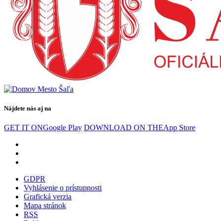
Nájdete nás aj na
GET IT ON
Google Play
DOWNLOAD ON THE
App Store
GDPR
Vyhlásenie o prístupnosti
Grafická verzia
Mapa stránok
RSS