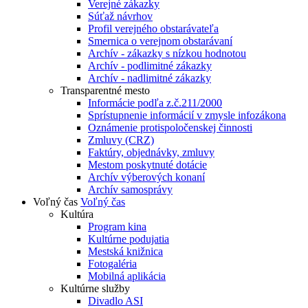
Verejné zákazky
Súťaž návrhov
Profil verejného obstarávateľa
Smernica o verejnom obstarávaní
Archív - zákazky s nízkou hodnotou
Archív - podlimitné zákazky
Archív - nadlimitné zákazky
Transparentné mesto
Informácie podľa z.č.211/2000
Sprístupnenie informácií v zmysle infozákona
Oznámenie protispoločenskej činnosti
Zmluvy (CRZ)
Faktúry, objednávky, zmluvy
Mestom poskytnuté dotácie
Archív výberových konaní
Archív samosprávy
Voľný čas
Voľný čas
Kultúra
Program kina
Kultúrne podujatia
Mestská knižnica
Fotogaléria
Mobilná aplikácia
Kultúrne služby
Divadlo ASI