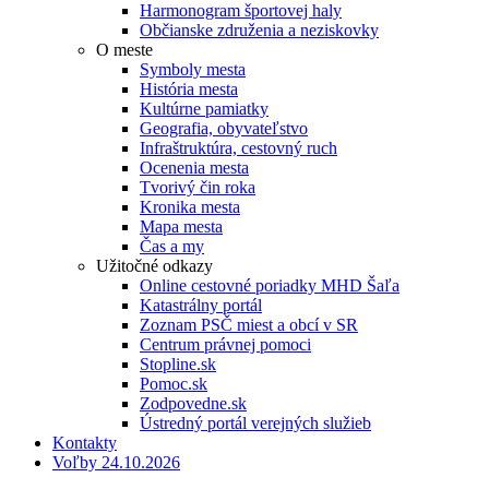
Harmonogram športovej haly
Občianske združenia a neziskovky
O meste
Symboly mesta
História mesta
Kultúrne pamiatky
Geografia, obyvateľstvo
Infraštruktúra, cestovný ruch
Ocenenia mesta
Tvorivý čin roka
Kronika mesta
Mapa mesta
Čas a my
Užitočné odkazy
Online cestovné poriadky MHD Šaľa
Katastrálny portál
Zoznam PSČ miest a obcí v SR
Centrum právnej pomoci
Stopline.sk
Pomoc.sk
Zodpovedne.sk
Ústredný portál verejných služieb
Kontakty
Voľby 24.10.2026