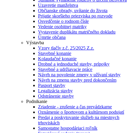
Uzavretie manželstva
Občianske obrady, uvítanie do života
Prijatie skoršieho priezviska po rozvode
Osvedčenie o rodnom čísle
Vedenie osobitnej matriky
Vystavenie duplikátu matričného dokladu
Úmrtie občana
Výstavba
Vzory tlačív z.č. 25/2025 Z.z.
Stavebné konanie
Kolaudačné konanie
Drobné a jednoduché stavby, prípojky
Stavebné a udržiavacie práce
Návrh na povolenie zmeny v užívaní stavby
Návrh na zmenu stavby pred dokončením
Pasport stavby
Legalizácia stavby
Odstránenie stavby
Podnikanie
Zriadenie - zrušenie a čas prevádzkarne
Oznámenie o športovom a kultúrnom podujatí
Predaj a poskytovanie služieb na miestnych
trhoviskách
Samostatne hospodáriaci roľník