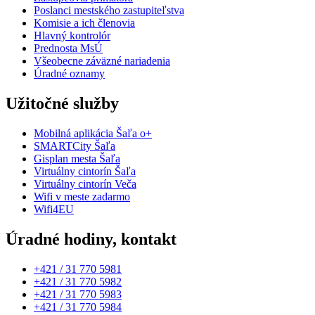
Poslanci mestského zastupiteľstva
Komisie a ich členovia
Hlavný kontrolór
Prednosta MsÚ
Všeobecne záväzné nariadenia
Úradné oznamy
Užitočné služby
Mobilná aplikácia Šaľa o+
SMARTCity Šaľa
Gisplan mesta Šaľa
Virtuálny cintorín Šaľa
Virtuálny cintorín Veča
Wifi v meste zadarmo
Wifi4EU
Úradné hodiny, kontakt
+421 / 31 770 5981
+421 / 31 770 5982
+421 / 31 770 5983
+421 / 31 770 5984