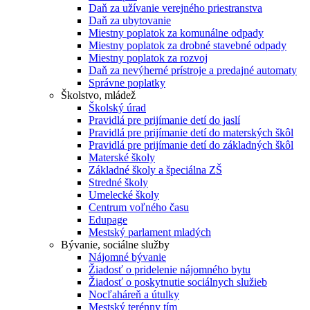
Daň za užívanie verejného priestranstva
Daň za ubytovanie
Miestny poplatok za komunálne odpady
Miestny poplatok za drobné stavebné odpady
Miestny poplatok za rozvoj
Daň za nevýherné prístroje a predajné automaty
Správne poplatky
Školstvo, mládež
Školský úrad
Pravidlá pre prijímanie detí do jaslí
Pravidlá pre prijímanie detí do materských škôl
Pravidlá pre prijímanie detí do základných škôl
Materské školy
Základné školy a špeciálna ZŠ
Stredné školy
Umelecké školy
Centrum voľného času
Edupage
Mestský parlament mladých
Bývanie, sociálne služby
Nájomné bývanie
Žiadosť o pridelenie nájomného bytu
Žiadosť o poskytnutie sociálnych služieb
Nocľaháreň a útulky
Mestský terénny tím