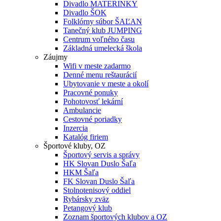
Divadlo MATERINKY
Divadlo ŠOK
Folklórny súbor ŠAĽAN
Tanečný klub JUMPING
Centrum voľného času
Základná umelecká škola
Záujmy
Wifi v meste zadarmo
Denné menu reštaurácií
Ubytovanie v meste a okolí
Pracovné ponuky
Pohotovosť lekární
Ambulancie
Cestovné poriadky
Inzercia
Katalóg firiem
Športové kluby, OZ
Športový servis a správy
HK Slovan Duslo Šaľa
HKM Šaľa
FK Slovan Duslo Šaľa
Stolnotenisový oddiel
Rybársky zväz
Petangový klub
Zoznam športových klubov a OZ