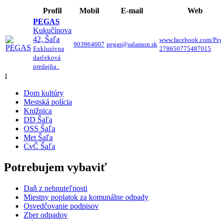
Profil
Mobil
E-mail
Web
PEGAS
Kukučínova
42, Šaľa
www.facebook.com/Pe
903964607
pegas@salamon.sk
Exkluzívna
278650775487015
darčeková
predajňa .
1
Dom kultúry
Mestská polícia
Knižnica
DD Šaľa
OSS Šaľa
Met Šaľa
CvČ Šaľa
Potrebujem vybaviť
Daň z nehnuteľnosti
Miestny poplatok za komunálne odpady
Osvedčovanie podpisov
Zber odpadov