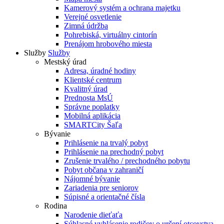
Kamerový systém a ochrana majetku
Verejné osvetlenie
Zimná údržba
Pohrebiská, virtuálny cintorín
Prenájom hrobového miesta
Služby
Služby
Mestský úrad
Adresa, úradné hodiny
Klientské centrum
Kvalitný úrad
Prednosta MsÚ
Správne poplatky
Mobilná aplikácia
SMARTCity Šaľa
Bývanie
Prihlásenie na trvalý pobyt
Prihlásenie na prechodný pobyt
Zrušenie trvalého / prechodného pobytu
Pobyt občana v zahraničí
Nájomné bývanie
Zariadenia pre seniorov
Súpisné a orientačné čísla
Rodina
Narodenie dieťaťa
Súhlasné vyhlásenie rodičov o určení otcovstva