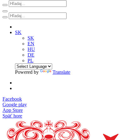
SK
SK
EN
HU
DE
PL
Powered by
Translate
Facebook
Google play
App Store
Späť hore