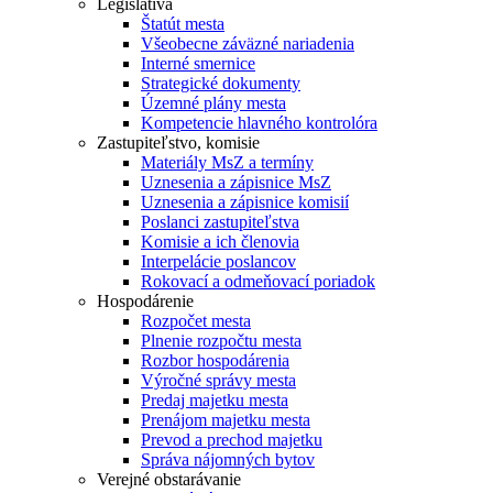
Legislatíva
Štatút mesta
Všeobecne záväzné nariadenia
Interné smernice
Strategické dokumenty
Územné plány mesta
Kompetencie hlavného kontrolóra
Zastupiteľstvo, komisie
Materiály MsZ a termíny
Uznesenia a zápisnice MsZ
Uznesenia a zápisnice komisií
Poslanci zastupiteľstva
Komisie a ich členovia
Interpelácie poslancov
Rokovací a odmeňovací poriadok
Hospodárenie
Rozpočet mesta
Plnenie rozpočtu mesta
Rozbor hospodárenia
Výročné správy mesta
Predaj majetku mesta
Prenájom majetku mesta
Prevod a prechod majetku
Správa nájomných bytov
Verejné obstarávanie