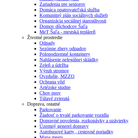
Zariadenia pre seniorov
Domáca opatrovateľská služba
Komunitný plán sociálnych služieb
Organizácia sociálnej starostlivosti
Domov dôchodcov Šaľa
MeT Šaľa - mestská tepláreň
Životné prostredie
Odpady
Sezónne zbery odpadov
Polopodzemné kontajnery
Nahlásenie nelegálnej skládky
Zeleň a údržba
Výrub stromov
Ovzdušie, MZZO
Ochrana vôd
Artézske studne
Chov psov
Túlavé zvieratá
Doprava, ostatné
Parkovanie
Žiadosť o trvalé parkovanie vozidla
Dopravné povolenia, rozkopávky a uzávierky
Územný generel dopravy
Autobusové karty , cestovné poriadky
Mapa mesta