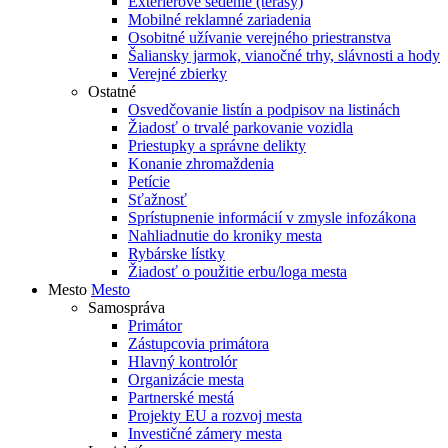
Exteriérové sedenie (terasy)
Mobilné reklamné zariadenia
Osobitné užívanie verejného priestranstva
Šaliansky jarmok, vianočné trhy, slávnosti a hody
Verejné zbierky
Ostatné
Osvedčovanie listín a podpisov na listinách
Žiadosť o trvalé parkovanie vozidla
Priestupky a správne delikty
Konanie zhromaždenia
Petície
Sťažnosť
Sprístupnenie informácií v zmysle infozákona
Nahliadnutie do kroniky mesta
Rybárske lístky
Žiadosť o použitie erbu/loga mesta
Mesto
Mesto
Samospráva
Primátor
Zástupcovia primátora
Hlavný kontrolór
Organizácie mesta
Partnerské mestá
Projekty EU a rozvoj mesta
Investičné zámery mesta