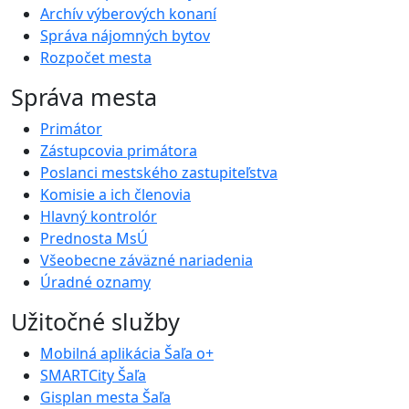
Archív výberových konaní
Správa nájomných bytov
Rozpočet mesta
Správa mesta
Primátor
Zástupcovia primátora
Poslanci mestského zastupiteľstva
Komisie a ich členovia
Hlavný kontrolór
Prednosta MsÚ
Všeobecne záväzné nariadenia
Úradné oznamy
Užitočné služby
Mobilná aplikácia Šaľa o+
SMARTCity Šaľa
Gisplan mesta Šaľa