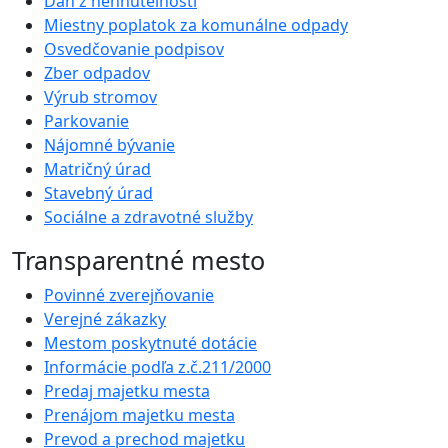
Daň z nehnuteľnosti
Miestny poplatok za komunálne odpady
Osvedčovanie podpisov
Zber odpadov
Výrub stromov
Parkovanie
Nájomné bývanie
Matričný úrad
Stavebný úrad
Sociálne a zdravotné služby
Transparentné mesto
Povinné zverejňovanie
Verejné zákazky
Mestom poskytnuté dotácie
Informácie podľa z.č.211/2000
Predaj majetku mesta
Prenájom majetku mesta
Prevod a prechod majetku