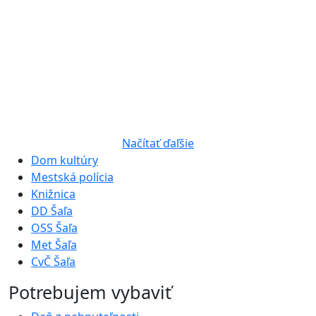
Načítať ďaľšie
Dom kultúry
Mestská polícia
Knižnica
DD Šaľa
OSS Šaľa
Met Šaľa
CvČ Šaľa
Potrebujem vybaviť