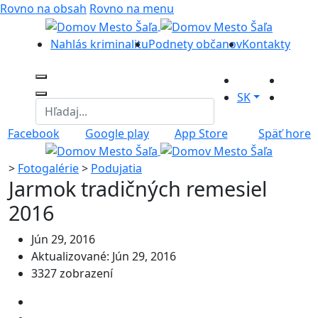
Rovno na obsah
Rovno na menu
Nahlás kriminalitu
Podnety občanov
Kontakty
SK
Facebook
Google play
App Store
Späť hore
>
Fotogalérie
>
Podujatia
Jarmok tradičných remesiel
2016
Jún 29, 2016
Aktualizované: Jún 29, 2016
3327 zobrazení