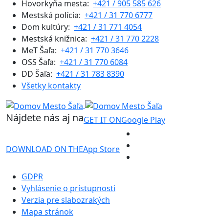
Hovorkyňa mesta:
+421 / 905 585 626
Mestská polícia:
+421 / 31 770 6777
Dom kultúry:
+421 / 31 771 4054
Mestská knižnica:
+421 / 31 770 2228
MeT Šaľa:
+421 / 31 770 3646
OSS Šaľa:
+421 / 31 770 6084
DD Šaľa:
+421 / 31 783 8390
Všetky kontakty
Nájdete nás aj na
GET IT ON
Google Play
DOWNLOAD ON THE
App Store
GDPR
Vyhlásenie o prístupnosti
Verzia pre slabozrakých
Mapa stránok