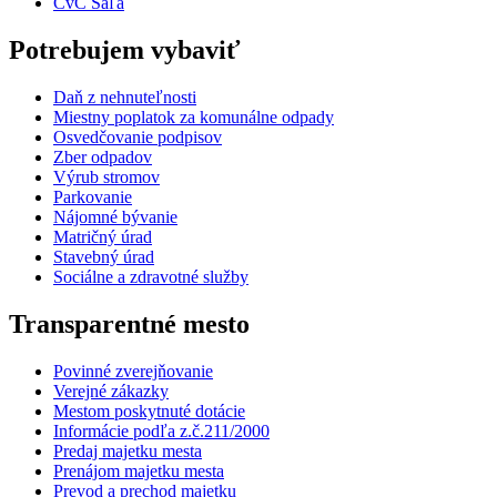
CvČ Šaľa
Potrebujem vybaviť
Daň z nehnuteľnosti
Miestny poplatok za komunálne odpady
Osvedčovanie podpisov
Zber odpadov
Výrub stromov
Parkovanie
Nájomné bývanie
Matričný úrad
Stavebný úrad
Sociálne a zdravotné služby
Transparentné mesto
Povinné zverejňovanie
Verejné zákazky
Mestom poskytnuté dotácie
Informácie podľa z.č.211/2000
Predaj majetku mesta
Prenájom majetku mesta
Prevod a prechod majetku