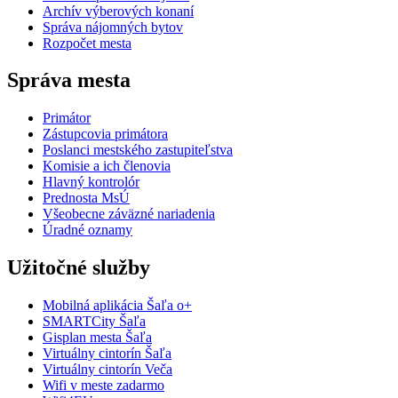
Archív výberových konaní
Správa nájomných bytov
Rozpočet mesta
Správa mesta
Primátor
Zástupcovia primátora
Poslanci mestského zastupiteľstva
Komisie a ich členovia
Hlavný kontrolór
Prednosta MsÚ
Všeobecne záväzné nariadenia
Úradné oznamy
Užitočné služby
Mobilná aplikácia Šaľa o+
SMARTCity Šaľa
Gisplan mesta Šaľa
Virtuálny cintorín Šaľa
Virtuálny cintorín Veča
Wifi v meste zadarmo