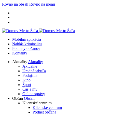
Rovno na obsah
Rovno na menu
Mobilná aplikácia
Nahlás kriminalitu
Podnety občanov
Kontakty
Aktuality
Aktuality
Aktuálne
Úradná tabuľa
Podujatia
Kino
Šport
Čas a my
Online správy
Občan
Občan
Klientské centrum
Klientské centrum
Podnet občana