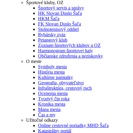
Športové kluby, OZ
Športový servis a správy
HK Slovan Duslo Šaľa
HKM Šaľa
FK Slovan Duslo Šaľa
Stolnotenisový oddiel
Rybársky zväz
Petangový klub
Zoznam športových klubov a OZ
Harmonogram športovej haly
Občianske združenia a neziskovky
O meste
Symboly mesta
História mesta
Kultúrne pamiatky
Geografia, obyvateľstvo
Infraštruktúra, cestovný ruch
Ocenenia mesta
Tvorivý čin roka
Kronika mesta
Mapa mesta
Čas a my
Užitočné odkazy
Online cestovné poriadky MHD Šaľa
Katastrálny portál