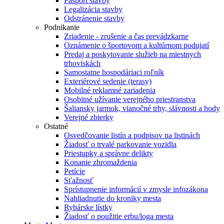
Pasport stavby
Legalizácia stavby
Odstránenie stavby
Podnikanie
Zriadenie - zrušenie a čas prevádzkarne
Oznámenie o športovom a kultúrnom podujatí
Predaj a poskytovanie služieb na miestnych
trhoviskách
Samostatne hospodáriaci roľník
Exteriérové sedenie (terasy)
Mobilné reklamné zariadenia
Osobitné užívanie verejného priestranstva
Šaliansky jarmok, vianočné trhy, slávnosti a hody
Verejné zbierky
Ostatné
Osvedčovanie listín a podpisov na listinách
Žiadosť o trvalé parkovanie vozidla
Priestupky a správne delikty
Konanie zhromaždenia
Petície
Sťažnosť
Sprístupnenie informácií v zmysle infozákona
Nahliadnutie do kroniky mesta
Rybárske lístky
Žiadosť o použitie erbu/loga mesta