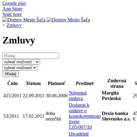
Google play
App Store
Späť hore
>
Zmluvy
Zmluvy
Zmluvná
Číslo
Dátum
Platnosť
Predmet
strana
Nájomná
Margita
415/2011
22.09.2011
30.06.2006
2
zmluva
Povinská
Dodatok k
zmluve o
doba
Dexia banka
4
53/2011
17.02.2011
kontokorentnom
neurčitá
Slovensko a.s.
€
úvere
č.05/007/10
Divadelné