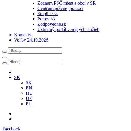
Zoznam PSČ miest a obcí v SR
Centrum právnej pomoci
Stopline.sk
Pomoc.sk
Zodpovedne.sk
Ústredný portál verejných služieb
Kontakty
Voľby 24.10.2026
SK
SK
EN
HU
DE
PL
Facebook