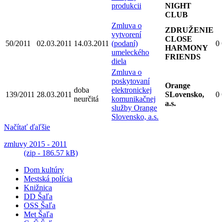
produkcii
NIGHT
CLUB
Zmluva o
ZDRUŽENIE
vytvorení
CLOSE
50/2011
02.03.2011
14.03.2011
(podaní)
0
HARMONY
umeleckého
FRIENDS
diela
Zmluva o
poskytovaní
Orange
doba
elektronickej
139/2011
28.03.2011
SLovensko,
0
neurčitá
komunikačnej
a.s.
služby Orange
Slovensko, a.s.
Načítať ďaľšie
zmluvy 2015 - 2011
(zip - 186.57 kB)
Dom kultúry
Mestská polícia
Knižnica
DD Šaľa
OSS Šaľa
Met Šaľa