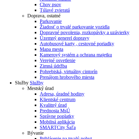
Chov psov
Túlavé zvieratá
Doprava, ostatné
Parkovanie
Žiadosť o trvalé parkovanie vozidla
Dopravné povolenia, rozkopávky a uzávierky
Územný generel dopravy
Autobusové karty , cestovné poriadky
Mapa mesta
Kamerový systém a ochrana majetku
Verejné osvetlenie
Zimná údržba
Pohrebiská, virtuálny cintorín
Prenájom hrobového miesta
Služby
Služby
Mestský úrad
Adresa, úradné hodiny
Klientské centrum
Kvalitný úrad
Prednosta MsÚ
Správne poplatky
Mobilná aplikácia
SMARTCity Šaľa
Bývanie
Prihlásenie na trvalý pobyt