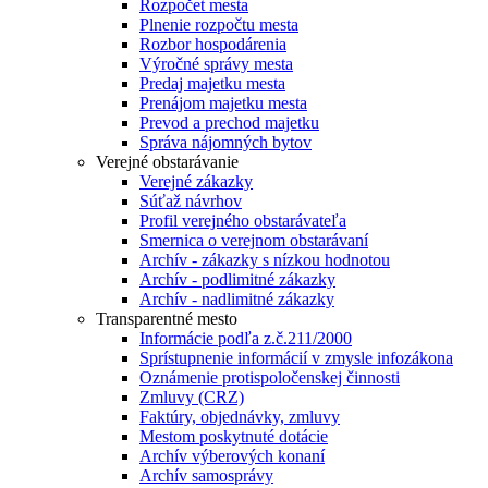
Rozpočet mesta
Plnenie rozpočtu mesta
Rozbor hospodárenia
Výročné správy mesta
Predaj majetku mesta
Prenájom majetku mesta
Prevod a prechod majetku
Správa nájomných bytov
Verejné obstarávanie
Verejné zákazky
Súťaž návrhov
Profil verejného obstarávateľa
Smernica o verejnom obstarávaní
Archív - zákazky s nízkou hodnotou
Archív - podlimitné zákazky
Archív - nadlimitné zákazky
Transparentné mesto
Informácie podľa z.č.211/2000
Sprístupnenie informácií v zmysle infozákona
Oznámenie protispoločenskej činnosti
Zmluvy (CRZ)
Faktúry, objednávky, zmluvy
Mestom poskytnuté dotácie
Archív výberových konaní
Archív samosprávy