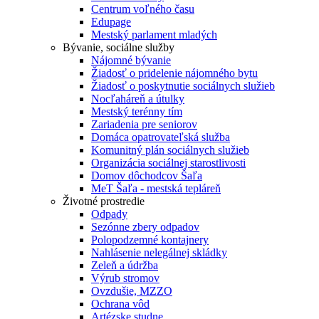
Centrum voľného času
Edupage
Mestský parlament mladých
Bývanie, sociálne služby
Nájomné bývanie
Žiadosť o pridelenie nájomného bytu
Žiadosť o poskytnutie sociálnych služieb
Nocľaháreň a útulky
Mestský terénny tím
Zariadenia pre seniorov
Domáca opatrovateľská služba
Komunitný plán sociálnych služieb
Organizácia sociálnej starostlivosti
Domov dôchodcov Šaľa
MeT Šaľa - mestská tepláreň
Životné prostredie
Odpady
Sezónne zbery odpadov
Polopodzemné kontajnery
Nahlásenie nelegálnej skládky
Zeleň a údržba
Výrub stromov
Ovzdušie, MZZO
Ochrana vôd
Artézske studne