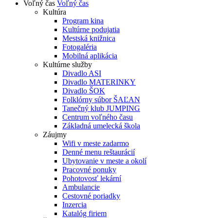
Voľný čas
Voľný čas
Kultúra
Program kina
Kultúrne podujatia
Mestská knižnica
Fotogaléria
Mobilná aplikácia
Kultúrne služby
Divadlo ASI
Divadlo MATERINKY
Divadlo ŠOK
Folklórny súbor ŠAĽAN
Tanečný klub JUMPING
Centrum voľného času
Základná umelecká škola
Záujmy
Wifi v meste zadarmo
Denné menu reštaurácií
Ubytovanie v meste a okolí
Pracovné ponuky
Pohotovosť lekární
Ambulancie
Cestovné poriadky
Inzercia
Katalóg firiem