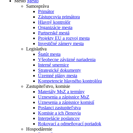
Mesto
Mesto
Samospráva
Primátor
Zástupcovia primátora
Hlavný kontrolór
Organizácie mesta
Partnerské mestá
Projekty EU a rozvoj mesta
Investičné zámery mesta
Legislatíva
Štatút mesta
Všeobecne záväzné nariadenia
Interné smernice
Strategické dokumenty
Územné plány mesta
Kompetencie hlavného kontrolóra
Zastupiteľstvo, komisie
Materiály MsZ a termíny
Uznesenia a zápisnice MsZ
Uznesenia a zápisnice komisií
Poslanci zastupiteľstva
Komisie a ich členovia
Interpelácie poslancov
Rokovací a odmeňovací poriadok
Hospodárenie