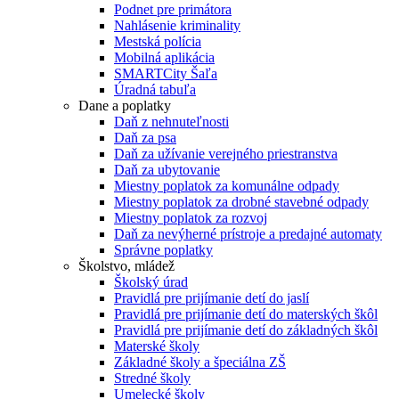
Podnet pre primátora
Nahlásenie kriminality
Mestská polícia
Mobilná aplikácia
SMARTCity Šaľa
Úradná tabuľa
Dane a poplatky
Daň z nehnuteľnosti
Daň za psa
Daň za užívanie verejného priestranstva
Daň za ubytovanie
Miestny poplatok za komunálne odpady
Miestny poplatok za drobné stavebné odpady
Miestny poplatok za rozvoj
Daň za nevýherné prístroje a predajné automaty
Správne poplatky
Školstvo, mládež
Školský úrad
Pravidlá pre prijímanie detí do jaslí
Pravidlá pre prijímanie detí do materských škôl
Pravidlá pre prijímanie detí do základných škôl
Materské školy
Základné školy a špeciálna ZŠ
Stredné školy
Umelecké školy