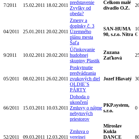
predstavenie
Celkom malé
7/2011
15.02.2011
18.02.2011
2
Zvyšky od
divadlo O.Z.
obeda?
Zmeny a
doplnky č. 3
SAN-HUMA
1
04/2011
25.01.2011
20.02.2011
Územného
90, s.r.o. Nitra
€
plánu mesta
Šaľa
Účinkovanie
Zuzana
9/2011
10.02.2011
20.02.2011
hudobnej
2
Zaťková
skupiny Plastik
Poskytnutie
predvádzania
05/2011
08.02.2011
26.02.2011
zvukových diel
Jozef Hlavatý
3
OLDIE´S
PÁRTY
Dohoda o
ukončení
PKP.system,
66/2011
15.03.2011
10.03.2011
Zmluvy o nájme
0
s.r.o.
nebytových
priestorov
Miroslav
Zmluva o
Kukla
52/2011
09.03.2011
12.03.2011
verejnej
DANCE
8