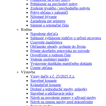
Prihlásenie na prechodný pobyt
Zrušenie trvalého / prechodného pobytu
Pobyt občana v zahraničí
Nájomné bývanie
Zariadenia pre seniorov
Súpisné a orientačné čísla
Rodina
Narodenie dieťaťa
Súhlasné vyhlásenie rodičov o určení otcovstva
Uzavretie manželstva
Občianske obrady, uvítanie do života
Prijatie skoršieho priezviska po rozvode
Osvedčenie o rodnom čísle
Vedenie osobitnej matriky
Vystavenie duplikátu matričného dokladu
Úmrtie občana
Výstavba
Vzory tlačív z.č. 25/2025 Z.z.
Stavebné konanie
Kolaudačné konanie
Drobné a jednoduché stavby, prípojky
Stavebné a udržiavacie práce
Návrh na povolenie zmeny v užívaní stavby
Návrh na zmenu stavby pred dokončením