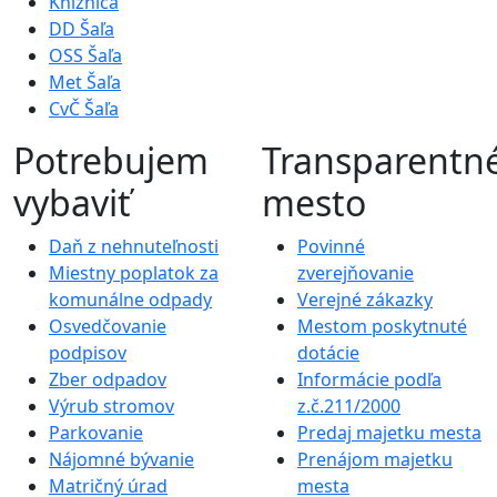
Knižnica
DD Šaľa
OSS Šaľa
Met Šaľa
CvČ Šaľa
Potrebujem
Transparentn
vybaviť
mesto
Daň z nehnuteľnosti
Povinné
Miestny poplatok za
zverejňovanie
komunálne odpady
Verejné zákazky
Osvedčovanie
Mestom poskytnuté
podpisov
dotácie
Zber odpadov
Informácie podľa
Výrub stromov
z.č.211/2000
Parkovanie
Predaj majetku mesta
Nájomné bývanie
Prenájom majetku
Matričný úrad
mesta