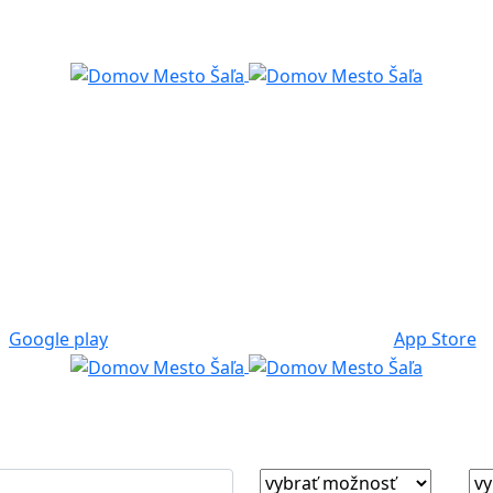
Google play
App Store