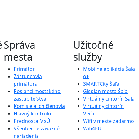
é
Správa
Užitočné
mesta
služby
Primátor
Mobilná aplikácia Šaľa
Zástupcovia
o+
primátora
SMARTCity Šaľa
Poslanci mestského
Gisplan mesta Šaľa
zastupiteľstva
Virtuálny cintorín Šaľa
Komisie a ich členovia
Virtuálny cintorín
Hlavný kontrolór
Veča
Prednosta MsÚ
Wifi v meste zadarmo
Všeobecne záväzné
Wifi4EU
nariadenia