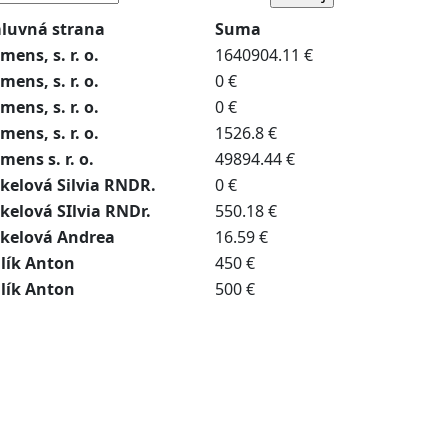
luvná strana
Suma
mens, s. r. o.
1640904.11 €
mens, s. r. o.
0 €
mens, s. r. o.
0 €
mens, s. r. o.
1526.8 €
mens s. r. o.
49894.44 €
ekelová Silvia RNDR.
0 €
ekelová SIlvia RNDr.
550.18 €
ekelová Andrea
16.59 €
dlík Anton
450 €
dlík Anton
500 €