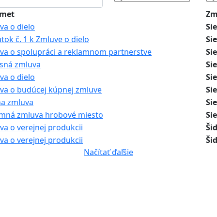
dmet
Zm
va o dielo
Sie
tok č. 1 k Zmluve o dielo
Sie
va o spolupráci a reklamnom partnerstve
Sie
isná zmluva
Sie
va o dielo
Sie
va o budúcej kúpnej zmluve
Si
a zmluva
Si
mná zmluva hrobové miesto
Si
va o verejnej produkcii
Ši
va o verejnej produkcii
Ši
Načítať ďaľšie