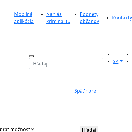
Mobilná
Nahlás
Podnety
Kontakty
aplikácia
kriminalitu
občanov
SK
Späť hore