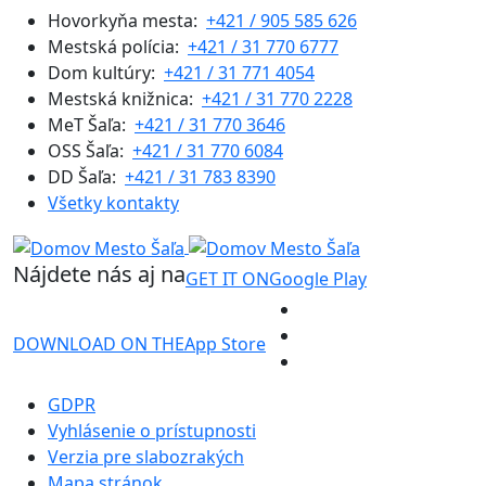
Hovorkyňa mesta:
+421 / 905 585 626
Mestská polícia:
+421 / 31 770 6777
Dom kultúry:
+421 / 31 771 4054
Mestská knižnica:
+421 / 31 770 2228
MeT Šaľa:
+421 / 31 770 3646
OSS Šaľa:
+421 / 31 770 6084
DD Šaľa:
+421 / 31 783 8390
Všetky kontakty
Nájdete nás aj na
GET IT ON
Google Play
DOWNLOAD ON THE
App Store
GDPR
Vyhlásenie o prístupnosti
Verzia pre slabozrakých
Mapa stránok