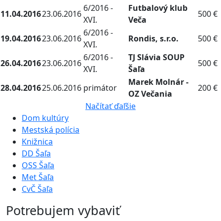
6/2016 -
Futbalový klub
11.04.2016
23.06.2016
500 €
XVI.
Veča
6/2016 -
19.04.2016
23.06.2016
Rondis, s.r.o.
500 €
XVI.
6/2016 -
TJ Slávia SOUP
26.04.2016
23.06.2016
500 €
XVI.
Šaľa
Marek Molnár -
28.04.2016
25.06.2016
primátor
200 €
OZ Večania
Načítať ďaľšie
Dom kultúry
Mestská polícia
Knižnica
DD Šaľa
OSS Šaľa
Met Šaľa
CvČ Šaľa
Potrebujem vybaviť