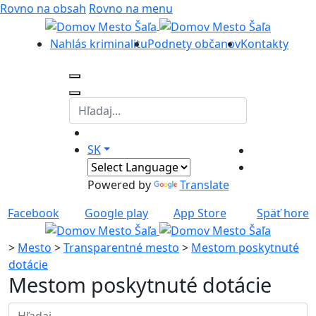
Rovno na obsah
Rovno na menu
Nahlás kriminalitu
Podnety občanov
Kontakty
SK
Powered by
Translate
Facebook
Google play
App Store
Späť hore
>
Mesto
>
Transparentné mesto
>
Mestom poskytnuté
dotácie
Mestom poskytnuté dotácie