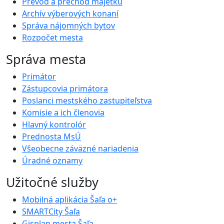
Prevod a prechod majetku
Archív výberových konaní
Správa nájomných bytov
Rozpočet mesta
Správa mesta
Primátor
Zástupcovia primátora
Poslanci mestského zastupiteľstva
Komisie a ich členovia
Hlavný kontrolór
Prednosta MsÚ
Všeobecne záväzné nariadenia
Úradné oznamy
Užitočné služby
Mobilná aplikácia Šaľa o+
SMARTCity Šaľa
Gisplan mesta Šaľa