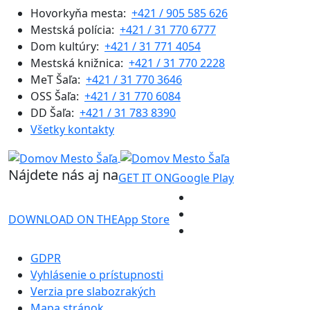
Hovorkyňa mesta:
+421 / 905 585 626
Mestská polícia:
+421 / 31 770 6777
Dom kultúry:
+421 / 31 771 4054
Mestská knižnica:
+421 / 31 770 2228
MeT Šaľa:
+421 / 31 770 3646
OSS Šaľa:
+421 / 31 770 6084
DD Šaľa:
+421 / 31 783 8390
Všetky kontakty
Nájdete nás aj na
GET IT ON
Google Play
DOWNLOAD ON THE
App Store
GDPR
Vyhlásenie o prístupnosti
Verzia pre slabozrakých
Mapa stránok