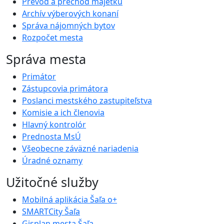
Prevod a prechod majetku
Archív výberových konaní
Správa nájomných bytov
Rozpočet mesta
Správa mesta
Primátor
Zástupcovia primátora
Poslanci mestského zastupiteľstva
Komisie a ich členovia
Hlavný kontrolór
Prednosta MsÚ
Všeobecne záväzné nariadenia
Úradné oznamy
Užitočné služby
Mobilná aplikácia Šaľa o+
SMARTCity Šaľa
Gisplan mesta Šaľa