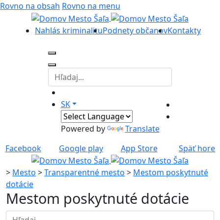
Rovno na obsah
Rovno na menu
Nahlás kriminalitu
Podnety občanov
Kontakty
SK
Powered by
Translate
Facebook
Google play
App Store
Späť hore
>
Mesto
>
Transparentné mesto
>
Mestom poskytnuté
dotácie
Mestom poskytnuté dotácie