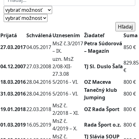
Prijatá
Schválená
Uznesením
Žiadateľ
Suma
MsZ č.3/2017
Petra Súdorová
27.03.2017
04.05.2017
850 €
– IX.
– Magazín
uzn. MsZ
829.85
04.12.2007
27.03.2008
2/08-XII-
TJ Sl. Duslo Šaľa
€
27.3.08
18.03.2016
28.04.2016
5/2016 - VI.
OZ Maceva
800 €
Tanečný klub
31.03.2016
28.04.2016
5/2016 - VI.
800 €
Jumping
MsZ č.
19.01.2018
22.03.2018
OZ Rada Šport
800 €
2/2018 – XI.
MsZ č.
01.03.2019
16.05.2019
Rada Šport o.z.
800 €
4/2019 – X.
MsZ č.
TJ Slávia SOUP