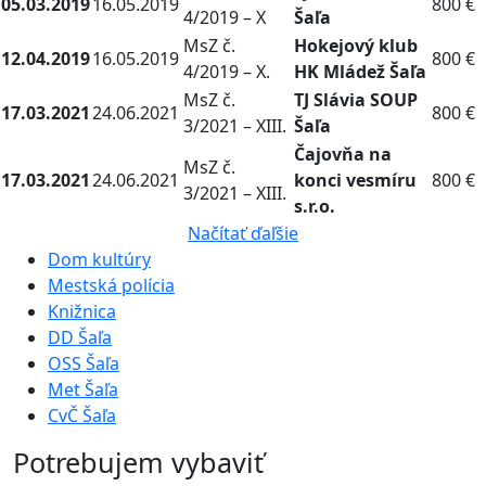
05.03.2019
16.05.2019
800 €
4/2019 – X
Šaľa
MsZ č.
Hokejový klub
12.04.2019
16.05.2019
800 €
4/2019 – X.
HK Mládež Šaľa
MsZ č.
TJ Slávia SOUP
17.03.2021
24.06.2021
800 €
3/2021 – XIII.
Šaľa
Čajovňa na
MsZ č.
17.03.2021
24.06.2021
konci vesmíru
800 €
3/2021 – XIII.
s.r.o.
Načítať ďaľšie
Dom kultúry
Mestská polícia
Knižnica
DD Šaľa
OSS Šaľa
Met Šaľa
CvČ Šaľa
Potrebujem vybaviť