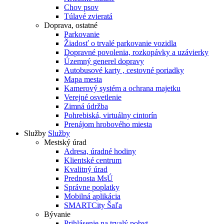
Chov psov
Túlavé zvieratá
Doprava, ostatné
Parkovanie
Žiadosť o trvalé parkovanie vozidla
Dopravné povolenia, rozkopávky a uzávierky
Územný generel dopravy
Autobusové karty , cestovné poriadky
Mapa mesta
Kamerový systém a ochrana majetku
Verejné osvetlenie
Zimná údržba
Pohrebiská, virtuálny cintorín
Prenájom hrobového miesta
Služby
Služby
Mestský úrad
Adresa, úradné hodiny
Klientské centrum
Kvalitný úrad
Prednosta MsÚ
Správne poplatky
Mobilná aplikácia
SMARTCity Šaľa
Bývanie
Prihlásenie na trvalý pobyt