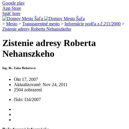
Google play
App Store
Späť hore
>
Mesto
>
Transparentné mesto
>
Informácie podľa z.č.211/2000
>
Zistenie adresy Roberta Nehanszkeho
Zistenie adresy Roberta
Nehanszkeho
Ing. Bc. Ľuba Boháčová
Okt 17, 2007
Aktualizované: Nov 24, 2011
2504 zobrazení
číslo: I34/2007