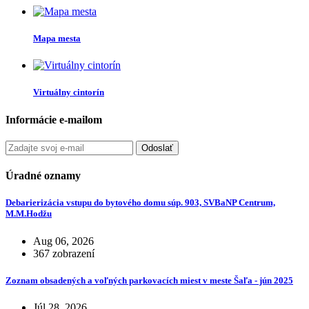
Mapa mesta
Virtuálny cintorín
Informácie e-mailom
Odoslať
Úradné oznamy
Debarierizácia vstupu do bytového domu súp. 903, SVBaNP Centrum,
M.M.Hodžu
Aug 06, 2026
367 zobrazení
Zoznam obsadených a voľných parkovacích miest v meste Šaľa - jún 2025
Júl 28, 2026