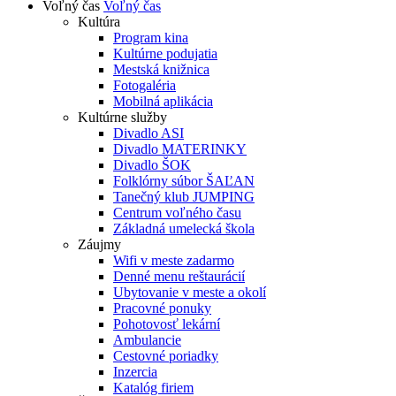
Voľný čas
Voľný čas
Kultúra
Program kina
Kultúrne podujatia
Mestská knižnica
Fotogaléria
Mobilná aplikácia
Kultúrne služby
Divadlo ASI
Divadlo MATERINKY
Divadlo ŠOK
Folklórny súbor ŠAĽAN
Tanečný klub JUMPING
Centrum voľného času
Základná umelecká škola
Záujmy
Wifi v meste zadarmo
Denné menu reštaurácií
Ubytovanie v meste a okolí
Pracovné ponuky
Pohotovosť lekární
Ambulancie
Cestovné poriadky
Inzercia
Katalóg firiem