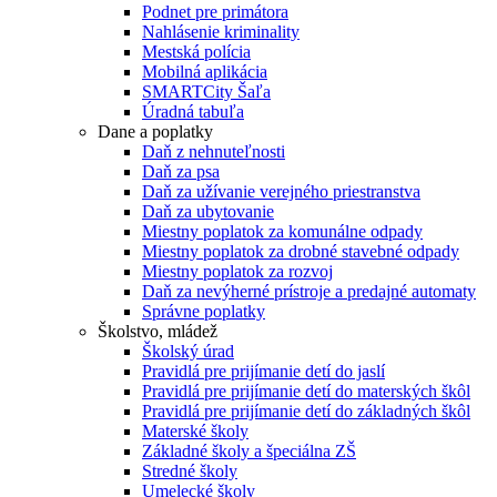
Podnet pre primátora
Nahlásenie kriminality
Mestská polícia
Mobilná aplikácia
SMARTCity Šaľa
Úradná tabuľa
Dane a poplatky
Daň z nehnuteľnosti
Daň za psa
Daň za užívanie verejného priestranstva
Daň za ubytovanie
Miestny poplatok za komunálne odpady
Miestny poplatok za drobné stavebné odpady
Miestny poplatok za rozvoj
Daň za nevýherné prístroje a predajné automaty
Správne poplatky
Školstvo, mládež
Školský úrad
Pravidlá pre prijímanie detí do jaslí
Pravidlá pre prijímanie detí do materských škôl
Pravidlá pre prijímanie detí do základných škôl
Materské školy
Základné školy a špeciálna ZŠ
Stredné školy
Umelecké školy