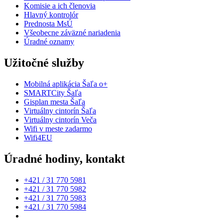
Komisie a ich členovia
Hlavný kontrolór
Prednosta MsÚ
Všeobecne záväzné nariadenia
Úradné oznamy
Užitočné služby
Mobilná aplikácia Šaľa o+
SMARTCity Šaľa
Gisplan mesta Šaľa
Virtuálny cintorín Šaľa
Virtuálny cintorín Veča
Wifi v meste zadarmo
Wifi4EU
Úradné hodiny, kontakt
+421 / 31 770 5981
+421 / 31 770 5982
+421 / 31 770 5983
+421 / 31 770 5984