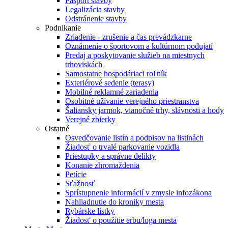
Pasport stavby
Legalizácia stavby
Odstránenie stavby
Podnikanie
Zriadenie - zrušenie a čas prevádzkarne
Oznámenie o športovom a kultúrnom podujatí
Predaj a poskytovanie služieb na miestnych
trhoviskách
Samostatne hospodáriaci roľník
Exteriérové sedenie (terasy)
Mobilné reklamné zariadenia
Osobitné užívanie verejného priestranstva
Šaliansky jarmok, vianočné trhy, slávnosti a hody
Verejné zbierky
Ostatné
Osvedčovanie listín a podpisov na listinách
Žiadosť o trvalé parkovanie vozidla
Priestupky a správne delikty
Konanie zhromaždenia
Petície
Sťažnosť
Sprístupnenie informácií v zmysle infozákona
Nahliadnutie do kroniky mesta
Rybárske lístky
Žiadosť o použitie erbu/loga mesta