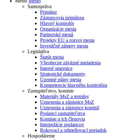
Mesto
Mesto
Samospráva
Primátor
Zástupcovia primátora
Hlavný kontrolór
Organizácie mesta
Partnerské mestá
Projekty EU a rozvoj mesta
Investičné zámery mesta
Legislatíva
Štatút mesta
Všeobecne záväzné nariadenia
Interné smernice
Strategické dokumenty
Územné plány mesta
Kompetencie hlavného kontrolóra
Zastupiteľstvo, komisie
Materiály MsZ a termíny
Uznesenia a zápisnice MsZ
Uznesenia a zápisnice komisií
Poslanci zastupiteľstva
Komisie a ich členovia
Interpelácie poslancov
Rokovací a odmeňovací poriadok
Hospodárenie