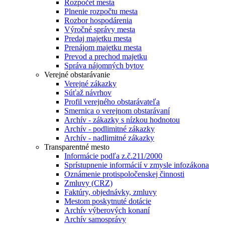
Rozpočet mesta
Plnenie rozpočtu mesta
Rozbor hospodárenia
Výročné správy mesta
Predaj majetku mesta
Prenájom majetku mesta
Prevod a prechod majetku
Správa nájomných bytov
Verejné obstarávanie
Verejné zákazky
Súťaž návrhov
Profil verejného obstarávateľa
Smernica o verejnom obstarávaní
Archív - zákazky s nízkou hodnotou
Archív - podlimitné zákazky
Archív - nadlimitné zákazky
Transparentné mesto
Informácie podľa z.č.211/2000
Sprístupnenie informácií v zmysle infozákona
Oznámenie protispoločenskej činnosti
Zmluvy (CRZ)
Faktúry, objednávky, zmluvy
Mestom poskytnuté dotácie
Archív výberových konaní
Archív samosprávy