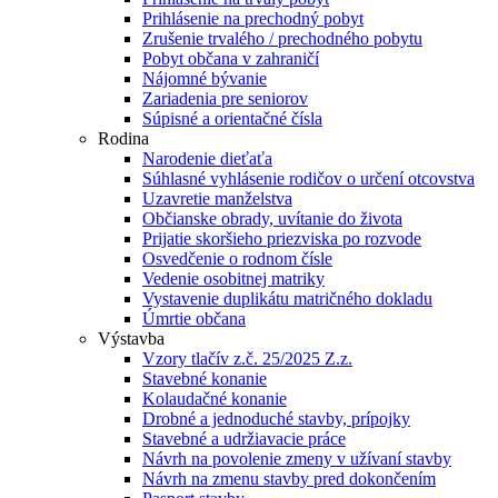
Prihlásenie na prechodný pobyt
Zrušenie trvalého / prechodného pobytu
Pobyt občana v zahraničí
Nájomné bývanie
Zariadenia pre seniorov
Súpisné a orientačné čísla
Rodina
Narodenie dieťaťa
Súhlasné vyhlásenie rodičov o určení otcovstva
Uzavretie manželstva
Občianske obrady, uvítanie do života
Prijatie skoršieho priezviska po rozvode
Osvedčenie o rodnom čísle
Vedenie osobitnej matriky
Vystavenie duplikátu matričného dokladu
Úmrtie občana
Výstavba
Vzory tlačív z.č. 25/2025 Z.z.
Stavebné konanie
Kolaudačné konanie
Drobné a jednoduché stavby, prípojky
Stavebné a udržiavacie práce
Návrh na povolenie zmeny v užívaní stavby
Návrh na zmenu stavby pred dokončením