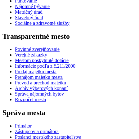
Parkovanie
Nájomné bývanie
Matričný úrad
Stavebný úrad
Sociálne a zdravotné služby
Transparentné mesto
Povinné zverejňovanie
Verejné zákazky
Mestom poskytnuté dotácie
Informácie podľa z.č.211/2000
Predaj majetku mesta
Prenájom majetku mesta
Prevod a prechod majetku
Archív výberových konaní
Správa nájomných bytov
Rozpočet mesta
Správa mesta
Primátor
Zástupcovia primátora
Poslanci mestského zastupiteľstva