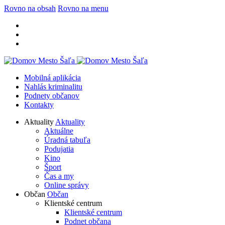
Rovno na obsah
Rovno na menu
Mobilná aplikácia
Nahlás kriminalitu
Podnety občanov
Kontakty
Aktuality
Aktuality
Aktuálne
Úradná tabuľa
Podujatia
Kino
Šport
Čas a my
Online správy
Občan
Občan
Klientské centrum
Klientské centrum
Podnet občana