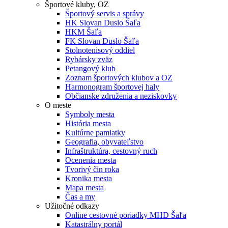
Športové kluby, OZ
Športový servis a správy
HK Slovan Duslo Šaľa
HKM Šaľa
FK Slovan Duslo Šaľa
Stolnotenisový oddiel
Rybársky zväz
Petangový klub
Zoznam športových klubov a OZ
Harmonogram športovej haly
Občianske združenia a neziskovky
O meste
Symboly mesta
História mesta
Kultúrne pamiatky
Geografia, obyvateľstvo
Infraštruktúra, cestovný ruch
Ocenenia mesta
Tvorivý čin roka
Kronika mesta
Mapa mesta
Čas a my
Užitočné odkazy
Online cestovné poriadky MHD Šaľa
Katastrálny portál