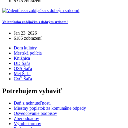
8378 zobrazení
Valentínska zabíjačka s dobrým srdcom!
Jan 23, 2026
6185 zobrazení
Dom kultúry
Mestská polícia
Knižnica
DD Šaľa
OSS Šaľa
Met Šaľa
CvČ Šaľa
Potrebujem vybaviť
Daň z nehnuteľnosti
Miestny poplatok za komunálne odpady
Osvedčovanie podpisov
Zber odpadov
Výrub stromov