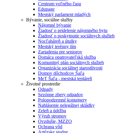
Centrum voľného času
Edupage
Mestský parlament mladých
Bývanie, sociálne služby
Nájomné bývanie
Žiadosť o pridelenie nájomného bytu
Žiadosť o poskytnutie sociálnych služieb
Nocľaháreň a útulky
Mestský terénny tím
Zariadenia pre seniorov
Domáca opatrovateľská služba
Komunitný plán sociálnych služieb
Organizácia sociálnej starostlivosti
Domov dôchodcov Šaľa
MeT Šaľa - mestská tepláreň
Životné prostredie
Odpady
Sezónne zbery odpadov
Polopodzemné kontajnery
Nahlásenie nelegálnej skládky
Zeleň a údržba
Výrub stromov
Ovzdušie, MZZO
Ochrana vôd
Artézske studne