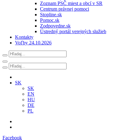
Zoznam PSČ miest a obcí v SR
Centrum právnej pomoci
Stopline.sk
Pomoc.sk
Zodpovedne.sk
Ústredný portál verejných služieb
Kontakty
Voľby 24.10.2026
SK
SK
EN
HU
DE
PL
Facebook