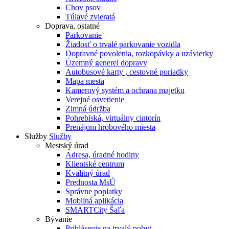
Chov psov
Túlavé zvieratá
Doprava, ostatné
Parkovanie
Žiadosť o trvalé parkovanie vozidla
Dopravné povolenia, rozkopávky a uzávierky
Územný generel dopravy
Autobusové karty , cestovné poriadky
Mapa mesta
Kamerový systém a ochrana majetku
Verejné osvetlenie
Zimná údržba
Pohrebiská, virtuálny cintorín
Prenájom hrobového miesta
Služby
Služby
Mestský úrad
Adresa, úradné hodiny
Klientské centrum
Kvalitný úrad
Prednosta MsÚ
Správne poplatky
Mobilná aplikácia
SMARTCity Šaľa
Bývanie
Prihlásenie na trvalý pobyt