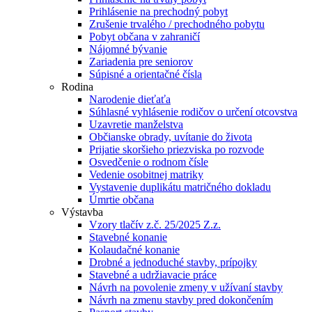
Prihlásenie na prechodný pobyt
Zrušenie trvalého / prechodného pobytu
Pobyt občana v zahraničí
Nájomné bývanie
Zariadenia pre seniorov
Súpisné a orientačné čísla
Rodina
Narodenie dieťaťa
Súhlasné vyhlásenie rodičov o určení otcovstva
Uzavretie manželstva
Občianske obrady, uvítanie do života
Prijatie skoršieho priezviska po rozvode
Osvedčenie o rodnom čísle
Vedenie osobitnej matriky
Vystavenie duplikátu matričného dokladu
Úmrtie občana
Výstavba
Vzory tlačív z.č. 25/2025 Z.z.
Stavebné konanie
Kolaudačné konanie
Drobné a jednoduché stavby, prípojky
Stavebné a udržiavacie práce
Návrh na povolenie zmeny v užívaní stavby
Návrh na zmenu stavby pred dokončením