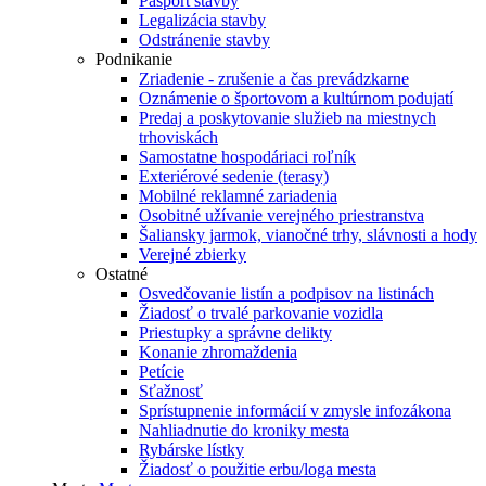
Pasport stavby
Legalizácia stavby
Odstránenie stavby
Podnikanie
Zriadenie - zrušenie a čas prevádzkarne
Oznámenie o športovom a kultúrnom podujatí
Predaj a poskytovanie služieb na miestnych
trhoviskách
Samostatne hospodáriaci roľník
Exteriérové sedenie (terasy)
Mobilné reklamné zariadenia
Osobitné užívanie verejného priestranstva
Šaliansky jarmok, vianočné trhy, slávnosti a hody
Verejné zbierky
Ostatné
Osvedčovanie listín a podpisov na listinách
Žiadosť o trvalé parkovanie vozidla
Priestupky a správne delikty
Konanie zhromaždenia
Petície
Sťažnosť
Sprístupnenie informácií v zmysle infozákona
Nahliadnutie do kroniky mesta
Rybárske lístky
Žiadosť o použitie erbu/loga mesta