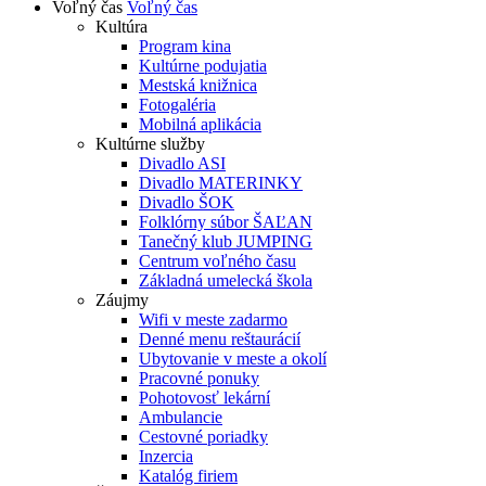
Voľný čas
Voľný čas
Kultúra
Program kina
Kultúrne podujatia
Mestská knižnica
Fotogaléria
Mobilná aplikácia
Kultúrne služby
Divadlo ASI
Divadlo MATERINKY
Divadlo ŠOK
Folklórny súbor ŠAĽAN
Tanečný klub JUMPING
Centrum voľného času
Základná umelecká škola
Záujmy
Wifi v meste zadarmo
Denné menu reštaurácií
Ubytovanie v meste a okolí
Pracovné ponuky
Pohotovosť lekární
Ambulancie
Cestovné poriadky
Inzercia
Katalóg firiem