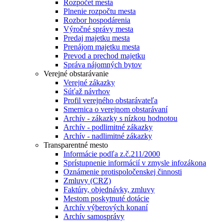
Rozpočet mesta
Plnenie rozpočtu mesta
Rozbor hospodárenia
Výročné správy mesta
Predaj majetku mesta
Prenájom majetku mesta
Prevod a prechod majetku
Správa nájomných bytov
Verejné obstarávanie
Verejné zákazky
Súťaž návrhov
Profil verejného obstarávateľa
Smernica o verejnom obstarávaní
Archív - zákazky s nízkou hodnotou
Archív - podlimitné zákazky
Archív - nadlimitné zákazky
Transparentné mesto
Informácie podľa z.č.211/2000
Sprístupnenie informácií v zmysle infozákona
Oznámenie protispoločenskej činnosti
Zmluvy (CRZ)
Faktúry, objednávky, zmluvy
Mestom poskytnuté dotácie
Archív výberových konaní
Archív samosprávy