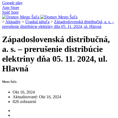
Google play
App Store
Späť hore
>
Aktuality
>
Úradná tabuľa
>
Západoslovenská distribučná, a. s. –
prerušenie distribúcie elektriny dňa 05. 11. 2024, ul. Hlavná
Západoslovenská distribučná,
a. s. – prerušenie distribúcie
elektriny dňa 05. 11. 2024, ul.
Hlavná
Mesto Šaľa
Okt 16, 2024
Aktualizované: Okt 16, 2024
826 zobrazení