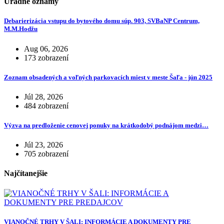
Úradné oznamy
Debarierizácia vstupu do bytového domu súp. 903, SVBaNP Centrum,
M.M.Hodžu
Aug 06, 2026
173 zobrazení
Zoznam obsadených a voľných parkovacích miest v meste Šaľa - jún 2025
Júl 28, 2026
484 zobrazení
Výzva na predloženie cenovej ponuky na krátkodobý podnájom medzi…
Júl 23, 2026
705 zobrazení
Najčítanejšie
VIANOČNÉ TRHY V ŠALI: INFORMÁCIE A DOKUMENTY PRE