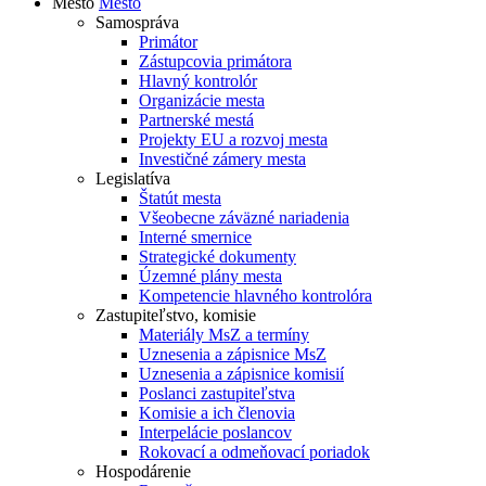
Mesto
Mesto
Samospráva
Primátor
Zástupcovia primátora
Hlavný kontrolór
Organizácie mesta
Partnerské mestá
Projekty EU a rozvoj mesta
Investičné zámery mesta
Legislatíva
Štatút mesta
Všeobecne záväzné nariadenia
Interné smernice
Strategické dokumenty
Územné plány mesta
Kompetencie hlavného kontrolóra
Zastupiteľstvo, komisie
Materiály MsZ a termíny
Uznesenia a zápisnice MsZ
Uznesenia a zápisnice komisií
Poslanci zastupiteľstva
Komisie a ich členovia
Interpelácie poslancov
Rokovací a odmeňovací poriadok
Hospodárenie