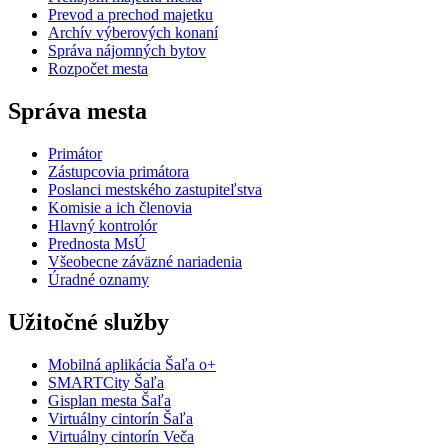
Prevod a prechod majetku
Archív výberových konaní
Správa nájomných bytov
Rozpočet mesta
Správa mesta
Primátor
Zástupcovia primátora
Poslanci mestského zastupiteľstva
Komisie a ich členovia
Hlavný kontrolór
Prednosta MsÚ
Všeobecne záväzné nariadenia
Úradné oznamy
Užitočné služby
Mobilná aplikácia Šaľa o+
SMARTCity Šaľa
Gisplan mesta Šaľa
Virtuálny cintorín Šaľa
Virtuálny cintorín Veča