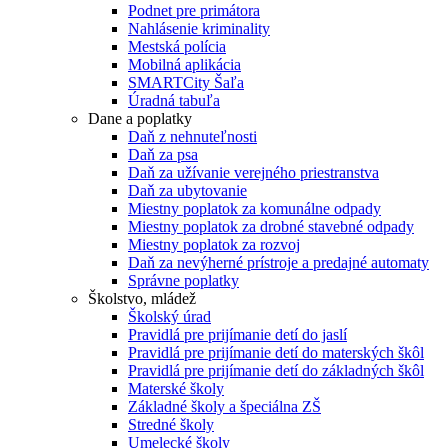
Podnet pre primátora
Nahlásenie kriminality
Mestská polícia
Mobilná aplikácia
SMARTCity Šaľa
Úradná tabuľa
Dane a poplatky
Daň z nehnuteľnosti
Daň za psa
Daň za užívanie verejného priestranstva
Daň za ubytovanie
Miestny poplatok za komunálne odpady
Miestny poplatok za drobné stavebné odpady
Miestny poplatok za rozvoj
Daň za nevýherné prístroje a predajné automaty
Správne poplatky
Školstvo, mládež
Školský úrad
Pravidlá pre prijímanie detí do jaslí
Pravidlá pre prijímanie detí do materských škôl
Pravidlá pre prijímanie detí do základných škôl
Materské školy
Základné školy a špeciálna ZŠ
Stredné školy
Umelecké školy