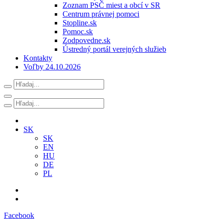
Zoznam PSČ miest a obcí v SR
Centrum právnej pomoci
Stopline.sk
Pomoc.sk
Zodpovedne.sk
Ústredný portál verejných služieb
Kontakty
Voľby 24.10.2026
SK
SK
EN
HU
DE
PL
Facebook