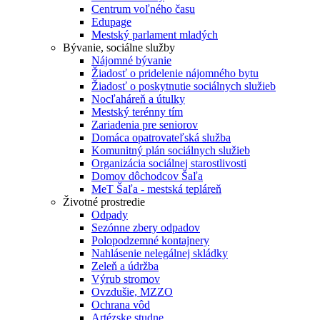
Centrum voľného času
Edupage
Mestský parlament mladých
Bývanie, sociálne služby
Nájomné bývanie
Žiadosť o pridelenie nájomného bytu
Žiadosť o poskytnutie sociálnych služieb
Nocľaháreň a útulky
Mestský terénny tím
Zariadenia pre seniorov
Domáca opatrovateľská služba
Komunitný plán sociálnych služieb
Organizácia sociálnej starostlivosti
Domov dôchodcov Šaľa
MeT Šaľa - mestská tepláreň
Životné prostredie
Odpady
Sezónne zbery odpadov
Polopodzemné kontajnery
Nahlásenie nelegálnej skládky
Zeleň a údržba
Výrub stromov
Ovzdušie, MZZO
Ochrana vôd
Artézske studne