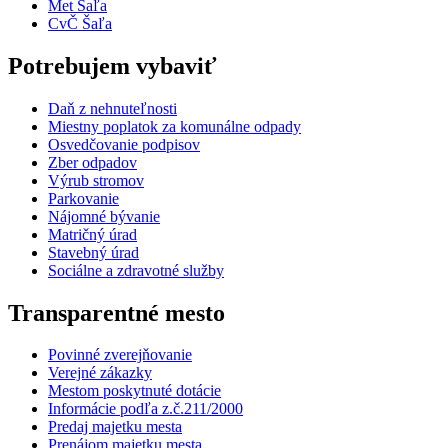
Met Šaľa
CvČ Šaľa
Potrebujem vybaviť
Daň z nehnuteľnosti
Miestny poplatok za komunálne odpady
Osvedčovanie podpisov
Zber odpadov
Výrub stromov
Parkovanie
Nájomné bývanie
Matričný úrad
Stavebný úrad
Sociálne a zdravotné služby
Transparentné mesto
Povinné zverejňovanie
Verejné zákazky
Mestom poskytnuté dotácie
Informácie podľa z.č.211/2000
Predaj majetku mesta
Prenájom majetku mesta