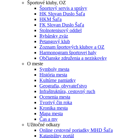
Športové kluby, OZ
Športový servis a správy
HK Slovan Duslo Šaľa
HKM Šaľa
FK Slovan Duslo Šaľa
Stolnotenisový oddiel
Rybársky zväz
Petangový klub
Zoznam športových klubov a OZ
Harmonogram športovej haly
Občianske združenia a neziskovky
O meste
Symboly mesta
História mesta
Kultúrne pamiatky
Geografia, obyvateľstvo
Infraštruktúra, cestovný ruch
Ocenenia mesta
Tvorivý čin roka
Kronika mesta
Mapa mesta
Čas a my
Užitočné odkazy
Online cestovné poriadky MHD Šaľa
Katastrálny portál