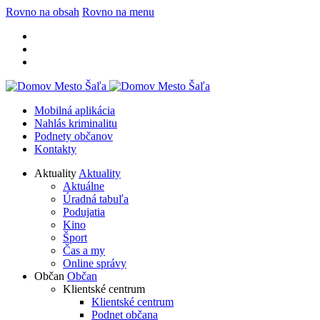
Rovno na obsah
Rovno na menu
Mobilná aplikácia
Nahlás kriminalitu
Podnety občanov
Kontakty
Aktuality
Aktuality
Aktuálne
Úradná tabuľa
Podujatia
Kino
Šport
Čas a my
Online správy
Občan
Občan
Klientské centrum
Klientské centrum
Podnet občana