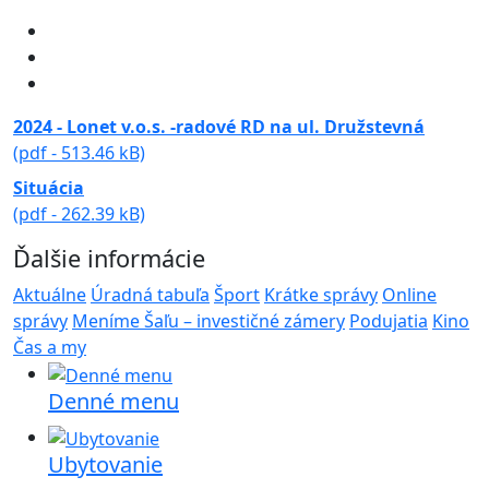
2024 - Lonet v.o.s. -radové RD na ul. Družstevná
(pdf - 513.46 kB)
Situácia
(pdf - 262.39 kB)
Ďalšie informácie
Aktuálne
Úradná tabuľa
Šport
Krátke správy
Online
správy
Meníme Šaľu – investičné zámery
Podujatia
Kino
Čas a my
Denné menu
Ubytovanie