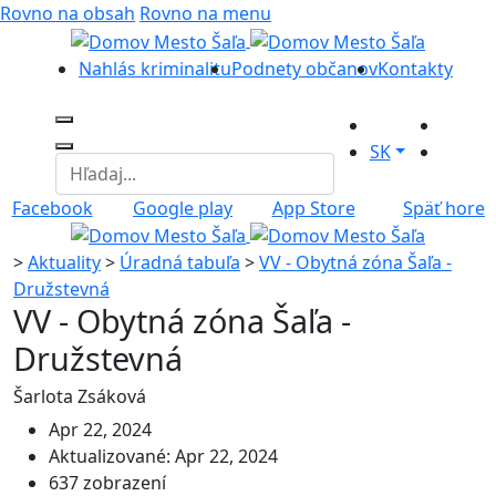
Rovno na obsah
Rovno na menu
Nahlás kriminalitu
Podnety občanov
Kontakty
SK
Facebook
Google play
App Store
Späť hore
>
Aktuality
>
Úradná tabuľa
>
VV - Obytná zóna Šaľa -
Družstevná
VV - Obytná zóna Šaľa -
Družstevná
Šarlota Zsáková
Apr 22, 2024
Aktualizované: Apr 22, 2024
637 zobrazení