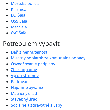
Mestská polícia
Knižnica
DD Šaľa
OSS Šaľa
Met Šaľa
CvČ Šaľa
Potrebujem vybaviť
Daň z nehnuteľnosti
Miestny poplatok za komunálne odpady
Osvedčovanie podpisov
Zber odpadov
Výrub stromov
Parkovanie
Nájomné bývanie
Matričný úrad
Stavebný úrad
Sociálne a zdravotné služby