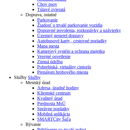
Chov psov
Túlavé zvieratá
Doprava, ostatné
Parkovanie
Žiadosť o trvalé parkovanie vozidla
Dopravné povolenia, rozkopávky a uzávierky
Územný generel dopravy
Autobusové karty , cestovné poriadky
Mapa mesta
Kamerový systém a ochrana majetku
Verejné osvetlenie
Zimná údržba
Pohrebiská, virtuálny cintorín
Prenájom hrobového miesta
Služby
Služby
Mestský úrad
Adresa, úradné hodiny
Klientské centrum
Kvalitný úrad
Prednosta MsÚ
Správne poplatky
Mobilná aplikácia
SMARTCity Šaľa
Bývanie
Prihlásenie na trvalý pobyt