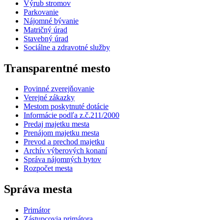
Výrub stromov
Parkovanie
Nájomné bývanie
Matričný úrad
Stavebný úrad
Sociálne a zdravotné služby
Transparentné mesto
Povinné zverejňovanie
Verejné zákazky
Mestom poskytnuté dotácie
Informácie podľa z.č.211/2000
Predaj majetku mesta
Prenájom majetku mesta
Prevod a prechod majetku
Archív výberových konaní
Správa nájomných bytov
Rozpočet mesta
Správa mesta
Primátor
Zástupcovia primátora