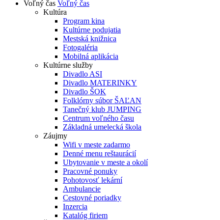
Voľný čas
Voľný čas
Kultúra
Program kina
Kultúrne podujatia
Mestská knižnica
Fotogaléria
Mobilná aplikácia
Kultúrne služby
Divadlo ASI
Divadlo MATERINKY
Divadlo ŠOK
Folklórny súbor ŠAĽAN
Tanečný klub JUMPING
Centrum voľného času
Základná umelecká škola
Záujmy
Wifi v meste zadarmo
Denné menu reštaurácií
Ubytovanie v meste a okolí
Pracovné ponuky
Pohotovosť lekární
Ambulancie
Cestovné poriadky
Inzercia
Katalóg firiem