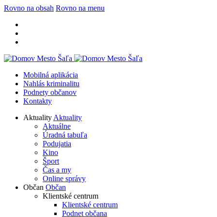
Rovno na obsah
Rovno na menu
Mobilná aplikácia
Nahlás kriminalitu
Podnety občanov
Kontakty
Aktuality
Aktuality
Aktuálne
Úradná tabuľa
Podujatia
Kino
Šport
Čas a my
Online správy
Občan
Občan
Klientské centrum
Klientské centrum
Podnet občana