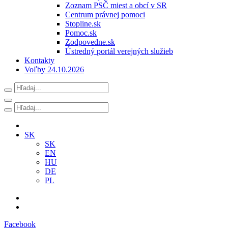
Zoznam PSČ miest a obcí v SR
Centrum právnej pomoci
Stopline.sk
Pomoc.sk
Zodpovedne.sk
Ústredný portál verejných služieb
Kontakty
Voľby 24.10.2026
SK
SK
EN
HU
DE
PL
Facebook