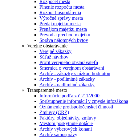
Rozpočet mesta
Plnenie rozpočtu mesta
Rozbor hospodárenia
Výročné správy mesta
Predaj majetku mesta
Prenájom majetku mesta
Prevod a prechod majetku
Správa nájomných bytov
Verejné obstarávanie
Verejné zákazky
Súťaž návrhov
Profil verejného obstarávateľa
Smernica o verejnom obstarávaní
Archív - zákazky s nízkou hodnotou
Archív - podlimitné zákazky
Archív - nadlimitné zákazky
Transparentné mesto
Informácie podľa z.č.211/2000
Sprístupnenie informácií v zmysle infozákona
Oznámenie protispoločenskej činnosti
Zmluvy (CRZ)
Faktúry, objednávky, zmluvy
Mestom poskytnuté dotácie
Archív výberových konaní
Archív samosprávy