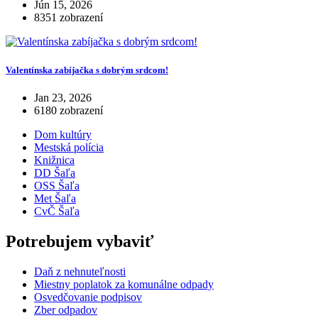
Jún 15, 2026
8351 zobrazení
Valentínska zabíjačka s dobrým srdcom!
Jan 23, 2026
6180 zobrazení
Dom kultúry
Mestská polícia
Knižnica
DD Šaľa
OSS Šaľa
Met Šaľa
CvČ Šaľa
Potrebujem vybaviť
Daň z nehnuteľnosti
Miestny poplatok za komunálne odpady
Osvedčovanie podpisov
Zber odpadov