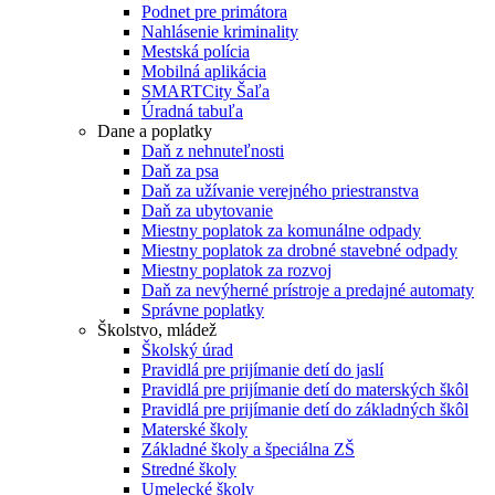
Podnet pre primátora
Nahlásenie kriminality
Mestská polícia
Mobilná aplikácia
SMARTCity Šaľa
Úradná tabuľa
Dane a poplatky
Daň z nehnuteľnosti
Daň za psa
Daň za užívanie verejného priestranstva
Daň za ubytovanie
Miestny poplatok za komunálne odpady
Miestny poplatok za drobné stavebné odpady
Miestny poplatok za rozvoj
Daň za nevýherné prístroje a predajné automaty
Správne poplatky
Školstvo, mládež
Školský úrad
Pravidlá pre prijímanie detí do jaslí
Pravidlá pre prijímanie detí do materských škôl
Pravidlá pre prijímanie detí do základných škôl
Materské školy
Základné školy a špeciálna ZŠ
Stredné školy
Umelecké školy