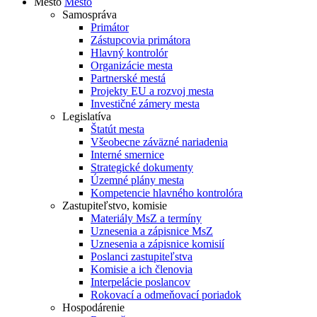
Mesto
Mesto
Samospráva
Primátor
Zástupcovia primátora
Hlavný kontrolór
Organizácie mesta
Partnerské mestá
Projekty EU a rozvoj mesta
Investičné zámery mesta
Legislatíva
Štatút mesta
Všeobecne záväzné nariadenia
Interné smernice
Strategické dokumenty
Územné plány mesta
Kompetencie hlavného kontrolóra
Zastupiteľstvo, komisie
Materiály MsZ a termíny
Uznesenia a zápisnice MsZ
Uznesenia a zápisnice komisií
Poslanci zastupiteľstva
Komisie a ich členovia
Interpelácie poslancov
Rokovací a odmeňovací poriadok
Hospodárenie