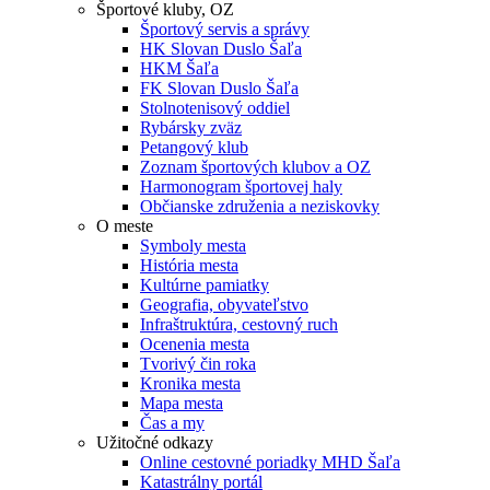
Športové kluby, OZ
Športový servis a správy
HK Slovan Duslo Šaľa
HKM Šaľa
FK Slovan Duslo Šaľa
Stolnotenisový oddiel
Rybársky zväz
Petangový klub
Zoznam športových klubov a OZ
Harmonogram športovej haly
Občianske združenia a neziskovky
O meste
Symboly mesta
História mesta
Kultúrne pamiatky
Geografia, obyvateľstvo
Infraštruktúra, cestovný ruch
Ocenenia mesta
Tvorivý čin roka
Kronika mesta
Mapa mesta
Čas a my
Užitočné odkazy
Online cestovné poriadky MHD Šaľa
Katastrálny portál