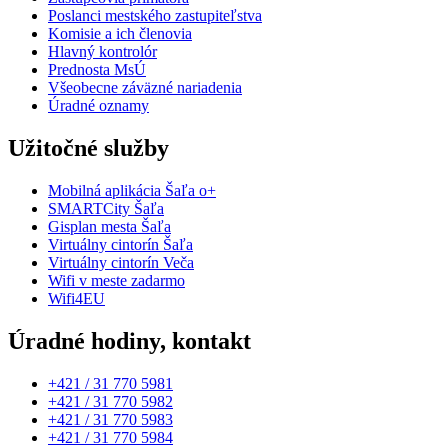
Poslanci mestského zastupiteľstva
Komisie a ich členovia
Hlavný kontrolór
Prednosta MsÚ
Všeobecne záväzné nariadenia
Úradné oznamy
Užitočné služby
Mobilná aplikácia Šaľa o+
SMARTCity Šaľa
Gisplan mesta Šaľa
Virtuálny cintorín Šaľa
Virtuálny cintorín Veča
Wifi v meste zadarmo
Wifi4EU
Úradné hodiny, kontakt
+421 / 31 770 5981
+421 / 31 770 5982
+421 / 31 770 5983
+421 / 31 770 5984