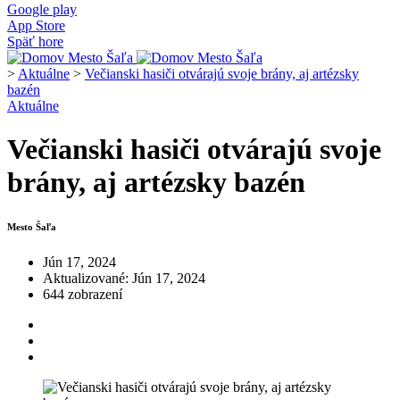
Google play
App Store
Späť hore
>
Aktuálne
>
Večianski hasiči otvárajú svoje brány, aj artézsky
bazén
Aktuálne
Večianski hasiči otvárajú svoje
brány, aj artézsky bazén
Mesto Šaľa
Jún 17, 2024
Aktualizované: Jún 17, 2024
644 zobrazení