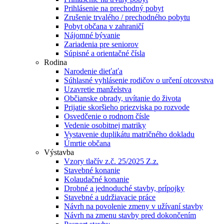
Prihlásenie na prechodný pobyt
Zrušenie trvalého / prechodného pobytu
Pobyt občana v zahraničí
Nájomné bývanie
Zariadenia pre seniorov
Súpisné a orientačné čísla
Rodina
Narodenie dieťaťa
Súhlasné vyhlásenie rodičov o určení otcovstva
Uzavretie manželstva
Občianske obrady, uvítanie do života
Prijatie skoršieho priezviska po rozvode
Osvedčenie o rodnom čísle
Vedenie osobitnej matriky
Vystavenie duplikátu matričného dokladu
Úmrtie občana
Výstavba
Vzory tlačív z.č. 25/2025 Z.z.
Stavebné konanie
Kolaudačné konanie
Drobné a jednoduché stavby, prípojky
Stavebné a udržiavacie práce
Návrh na povolenie zmeny v užívaní stavby
Návrh na zmenu stavby pred dokončením