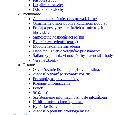
Pasport stavby
Legalizácia stavby
Odstránenie stavby
Podnikanie
Zriadenie - zrušenie a čas prevádzkarne
Oznámenie o športovom a kultúrnom podujatí
Predaj a poskytovanie služieb na miestnych
trhoviskách
Samostatne hospodáriaci roľník
Exteriérové sedenie (terasy)
Mobilné reklamné zariadenia
Osobitné užívanie verejného priestranstva
Šaliansky jarmok, vianočné trhy, slávnosti a hody
Verejné zbierky
Ostatné
Osvedčovanie listín a podpisov na listinách
Žiadosť o trvalé parkovanie vozidla
Priestupky a správne delikty
Konanie zhromaždenia
Petície
Sťažnosť
Sprístupnenie informácií v zmysle infozákona
Nahliadnutie do kroniky mesta
Rybárske lístky
Žiadosť o použitie erbu/loga mesta