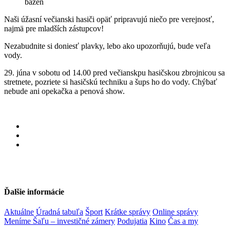
Naši úžasní večianski hasiči opäť pripravujú niečo pre verejnosť,
najmä pre mladších zástupcov!
Nezabudnite si doniesť plavky, lebo ako upozorňujú, bude veľa
vody.
29. júna v sobotu od 14.00 pred večianskpu hasičskou zbrojnicou sa
stretnete, pozriete si hasičskú techniku a šups ho do vody. Chýbať
nebude ani opekačka a penová show.
Ďalšie informácie
Aktuálne
Úradná tabuľa
Šport
Krátke správy
Online správy
Meníme Šaľu – investičné zámery
Podujatia
Kino
Čas a my