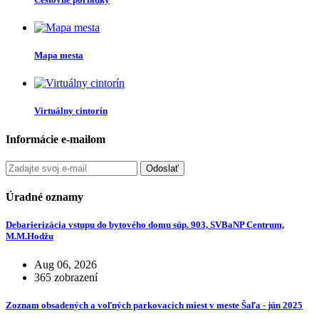
Mapa mesta
Virtuálny cintorín
Informácie e-mailom
Odoslať
Úradné oznamy
Debarierizácia vstupu do bytového domu súp. 903, SVBaNP Centrum,
M.M.Hodžu
Aug 06, 2026
365 zobrazení
Zoznam obsadených a voľných parkovacích miest v meste Šaľa - jún 2025