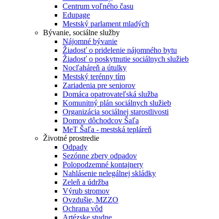
Centrum voľného času
Edupage
Mestský parlament mladých
Bývanie, sociálne služby
Nájomné bývanie
Žiadosť o pridelenie nájomného bytu
Žiadosť o poskytnutie sociálnych služieb
Nocľaháreň a útulky
Mestský terénny tím
Zariadenia pre seniorov
Domáca opatrovateľská služba
Komunitný plán sociálnych služieb
Organizácia sociálnej starostlivosti
Domov dôchodcov Šaľa
MeT Šaľa - mestská tepláreň
Životné prostredie
Odpady
Sezónne zbery odpadov
Polopodzemné kontajnery
Nahlásenie nelegálnej skládky
Zeleň a údržba
Výrub stromov
Ovzdušie, MZZO
Ochrana vôd
Artézske studne