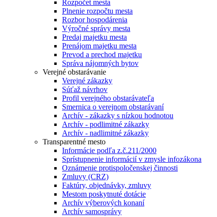
Rozpočet mesta
Plnenie rozpočtu mesta
Rozbor hospodárenia
Výročné správy mesta
Predaj majetku mesta
Prenájom majetku mesta
Prevod a prechod majetku
Správa nájomných bytov
Verejné obstarávanie
Verejné zákazky
Súťaž návrhov
Profil verejného obstarávateľa
Smernica o verejnom obstarávaní
Archív - zákazky s nízkou hodnotou
Archív - podlimitné zákazky
Archív - nadlimitné zákazky
Transparentné mesto
Informácie podľa z.č.211/2000
Sprístupnenie informácií v zmysle infozákona
Oznámenie protispoločenskej činnosti
Zmluvy (CRZ)
Faktúry, objednávky, zmluvy
Mestom poskytnuté dotácie
Archív výberových konaní
Archív samosprávy