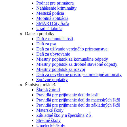
Podnet pre primátora
Nahlásenie kriminality
Mestská polícia
Mobilná aplikácia
SMARTCity Šaľa
Úradná tabuľa
Dane a poplatky
Daň z nehnuteľnosti
Daň za psa
Daň za užívanie verejného priestranstva
Daň za ubytovanie
Miestny poplatok za komunálne odpady
Miestny poplatok za drobné stavebné odpady
Miestny poplatok za rozvoj
Daň za nevýherné prístroje a predajné automaty
Správne poplatky
Školstvo, mládež
Školský úrad
Pravidlá pre prijímanie detí do jaslí
Pravidlá pre prijímanie detí do materských škôl
Pravidlá pre prijímanie detí do základných škôl
Materské školy
Základné školy a špeciálna ZŠ
Stredné školy
Umelecké školy