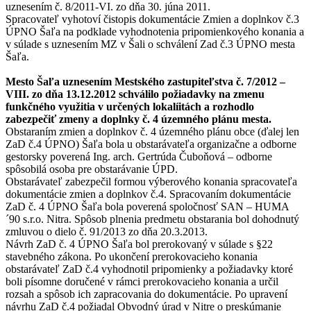
uznesením č. 8/2011-VI. zo dňa 30. júna 2011.
Spracovateľ vyhotoví čistopis dokumentácie Zmien a doplnkov č.3
ÚPNO Šaľa na podklade vyhodnotenia pripomienkového konania a
v súlade s uznesením MZ v Šali o schválení Zad č.3 ÚPNO mesta
Šaľa.
Mesto Šaľa uznesením Mestského zastupiteľstva č. 7/2012 –
VIII. zo dňa 13.12.2012 schválilo požiadavky na zmenu
funkčného využitia v určených lokalíitách a rozhodlo
zabezpečiť zmeny a doplnky č. 4 územného plánu mesta.
Obstaraním zmien a doplnkov č. 4 územného plánu obce (ďalej len
ZaD č.4 ÚPNO) Šaľa bola u obstarávateľa organizačne a odborne
gestorsky poverená Ing. arch. Gertrúda Čuboňová – odborne
spôsobilá osoba pre obstarávanie ÚPD.
Obstarávateľ zabezpečil formou výberového konania spracovateľa
dokumentácie zmien a doplnkov č.4. Spracovaním dokumentácie
ZaD č. 4 ÚPNO Šaľa bola poverená spoločnosť SAN – HUMA
´90 s.r.o. Nitra. Spôsob plnenia predmetu obstarania bol dohodnutý
zmluvou o dielo č. 91/2013 zo dňa 20.3.2013.
Návrh ZaD č. 4 ÚPNO Šaľa bol prerokovaný v súlade s §22
stavebného zákona. Po ukončení prerokovacieho konania
obstarávateľ ZaD č.4 vyhodnotil pripomienky a požiadavky ktoré
boli písomne doručené v rámci prerokovacieho konania a určil
rozsah a spôsob ich zapracovania do dokumentácie. Po upravení
návrhu ZaD č.4 požiadal Obvodný úrad v Nitre o preskúmanie