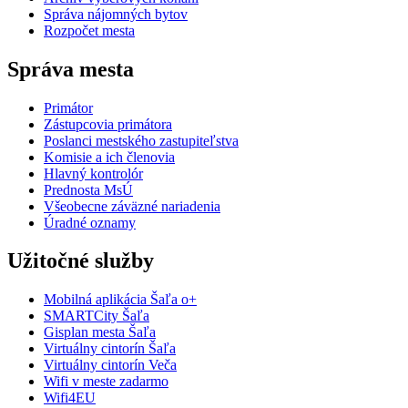
Správa nájomných bytov
Rozpočet mesta
Správa mesta
Primátor
Zástupcovia primátora
Poslanci mestského zastupiteľstva
Komisie a ich členovia
Hlavný kontrolór
Prednosta MsÚ
Všeobecne záväzné nariadenia
Úradné oznamy
Užitočné služby
Mobilná aplikácia Šaľa o+
SMARTCity Šaľa
Gisplan mesta Šaľa
Virtuálny cintorín Šaľa
Virtuálny cintorín Veča
Wifi v meste zadarmo
Wifi4EU