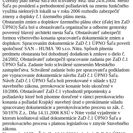
Územný plán mesta Šaľa bol schválený MsZ dňa 24.6.2004. Mesto
Šaľa po posúdení a prehodnotení požiadaviek na zmenu funkčného
využitia niektorých lokalít sa v roku 2006 rozhodlo zabezpečiť
zmeny a doplnky č.1 územného plánu mesta.
Obstaraním zmien a doplnkov územného plánu obce (ďalej len ZaD
ÚPNO) Šaľa bol u obstarávateľa organizačne a odborne gestorsky
poverený hlavný architekt mesta Šaľa. Obstarávateľ zabezpečil
formou výberového konania spracovateľa dokumentácie zmien a
doplnkov. Spracovaním dokumentácie ZaD č.1 ÚPNO Šaľa poveril
spoločnosť SAN – HUMA ´90 s.r.o. Nitra. Spôsob plnenia
predmetu obstarania bol dohodnutý dodatkom k zmluve o dielo č.
24/2002. Obstarávateľ zabezpečil spracovanie zadania pre ZaD č.1
ÚPNO Šaľa. Zadanie bolo schválené uznesením Mestského
zastupiteľstva. Schválené zadanie bolo pre spracovateľa podkladom
pre vypracovanie dokumentácie návrhu ZaD č.1 ÚPNO Šaľa.
Návrh ZaD č.1 ÚPNO Šaľa boli prerokované v súlade s §22
stavebného zákona, prerokovacie konanie bolo ukončené v
10/2006. Obstarávateľ ZaD č.1 vyhodnotil pripomienky a
požiadavky ktoré boli písomne doručené v rámci prerokovacieho
konania a požiadal Krajský stavebný úrad o preskúmanie súladu
spracovanej dokumentácie a prerokovávacieho procesu so zák. č.
50/1976 Z.z.. Dňa 14.11.2006 KSÚ v Nitre vydal vyjadrenie v
ktorom konštatoval súlad dokumentácie ZaD č.1 ÚPNO Šaľa a
prerokovacieho procesu s platnou legislatívou v zmysle Stavebného
zákona.