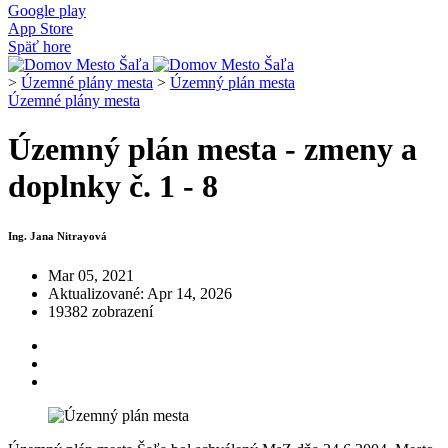
Google play
App Store
Späť hore
>
Územné plány mesta
>
Územný plán mesta
Územné plány mesta
Územný plán mesta - zmeny a
doplnky č. 1 - 8
Ing. Jana Nitrayová
Mar 05, 2021
Aktualizované: Apr 14, 2026
19382 zobrazení