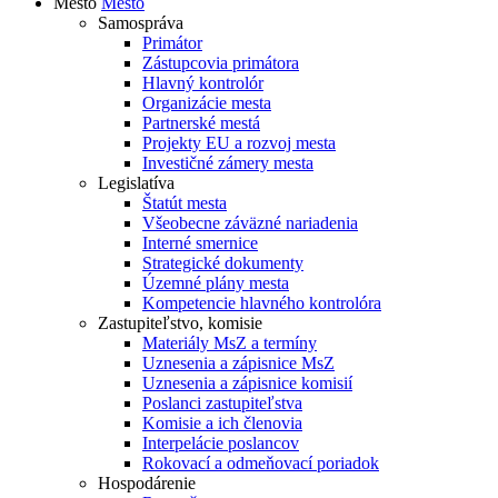
Mesto
Mesto
Samospráva
Primátor
Zástupcovia primátora
Hlavný kontrolór
Organizácie mesta
Partnerské mestá
Projekty EU a rozvoj mesta
Investičné zámery mesta
Legislatíva
Štatút mesta
Všeobecne záväzné nariadenia
Interné smernice
Strategické dokumenty
Územné plány mesta
Kompetencie hlavného kontrolóra
Zastupiteľstvo, komisie
Materiály MsZ a termíny
Uznesenia a zápisnice MsZ
Uznesenia a zápisnice komisií
Poslanci zastupiteľstva
Komisie a ich členovia
Interpelácie poslancov
Rokovací a odmeňovací poriadok
Hospodárenie