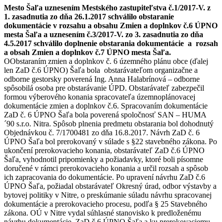
Mesto Šaľa uznesením Mestského zastupiteľstva č.1/2017-V. z
1. zasadnutia zo dňa 26.1.2017 schválilo obstaranie
dokumentácie v rozsahu a obsahu Zmien a doplnkov č.6 ÚPNO
mesta Šaľa a uznesením č.3/2017-V. zo 3. zasadnutia zo dňa
4.5.2017 schválilo doplnenie obstarania dokumentácie a rozsah
a obsah Zmien a doplnkov č.7 ÚPNO mesta Šaľa.
OObstaraním zmien a doplnkov č. 6 územného plánu obce (ďalej
len ZaD č.6 ÚPNO) Šaľa bola obstarávateľom organizačne a
odborne gestorsky poverená Ing. Anna Halabrínová – odborne
spôsobilá osoba pre obstarávanie ÚPD. Obstarávateľ zabezpečil
formou výberového konania spracovateľa územnoplánovacej
dokumentácie zmien a doplnkov č.6. Spracovaním dokumentácie
ZaD č. 6 ÚPNO Šaľa bola poverená spoločnosť SAN – HUMA
´90 s.r.o. Nitra. Spôsob plnenia predmetu obstarania bol dohodnutý
Objednávkou č. 7/1700481 zo dňa 16.8.2017. Návrh ZaD č. 6
ÚPNO Šaľa bol prerokovaný v súlade s §22 stavebného zákona. Po
ukončení prerokovacieho konania, obstarávateľ ZaD č.6 ÚPNO
Šaľa, vyhodnotil pripomienky a požiadavky, ktoré boli písomne
doručené v rámci prerokovacieho konania a určil rozsah a spôsob
ich zapracovania do dokumentácie. Po upravení návrhu ZaD č.6
ÚPNO Šaľa, požiadal obstarávateľ Okresný úrad, odbor výstavby a
bytovej politiky v Nitre, o preskúmanie súladu návrhu spracovanej
dokumentácie a prerokovacieho procesu, podľa § 25 Stavebného
zákona. OÚ v Nitre vydal súhlasné stanovisko k predloženému
návrhu dokumentácie, ZaD č.6 ÚPNO Šaľa a ku prerokovaciemu