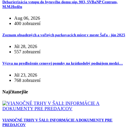
Debarierizácia vstupu do bytového domu súp. 903, SVBaNP Centrum,
M.M.Hodžu
Aug 06, 2026
400 zobrazení
Zoznam obsadených a voľných parkovacích miest v meste Šaľa - jún 2025
Júl 28, 2026
557 zobrazení
Výzva na predloženie cenovej ponuky na krátkodobý podnájom medzi…
Júl 23, 2026
768 zobrazení
Najčítanejšie
VIANOČNÉ TRHY V ŠALI: INFORMÁCIE A DOKUMENTY PRE
PREDAJCOV