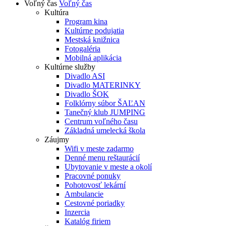
Voľný čas
Voľný čas
Kultúra
Program kina
Kultúrne podujatia
Mestská knižnica
Fotogaléria
Mobilná aplikácia
Kultúrne služby
Divadlo ASI
Divadlo MATERINKY
Divadlo ŠOK
Folklórny súbor ŠAĽAN
Tanečný klub JUMPING
Centrum voľného času
Základná umelecká škola
Záujmy
Wifi v meste zadarmo
Denné menu reštaurácií
Ubytovanie v meste a okolí
Pracovné ponuky
Pohotovosť lekární
Ambulancie
Cestovné poriadky
Inzercia
Katalóg firiem