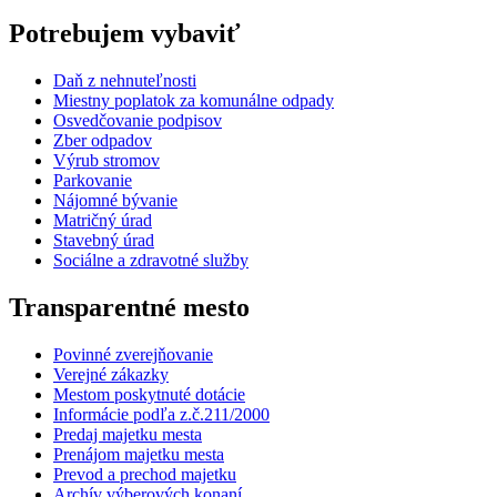
Potrebujem vybaviť
Daň z nehnuteľnosti
Miestny poplatok za komunálne odpady
Osvedčovanie podpisov
Zber odpadov
Výrub stromov
Parkovanie
Nájomné bývanie
Matričný úrad
Stavebný úrad
Sociálne a zdravotné služby
Transparentné mesto
Povinné zverejňovanie
Verejné zákazky
Mestom poskytnuté dotácie
Informácie podľa z.č.211/2000
Predaj majetku mesta
Prenájom majetku mesta
Prevod a prechod majetku
Archív výberových konaní