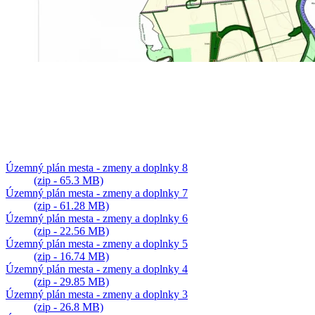
Územný plán mesta - zmeny a doplnky 8
(zip - 65.3 MB)
Územný plán mesta - zmeny a doplnky 7
(zip - 61.28 MB)
Územný plán mesta - zmeny a doplnky 6
(zip - 22.56 MB)
Územný plán mesta - zmeny a doplnky 5
(zip - 16.74 MB)
Územný plán mesta - zmeny a doplnky 4
(zip - 29.85 MB)
Územný plán mesta - zmeny a doplnky 3
(zip - 26.8 MB)