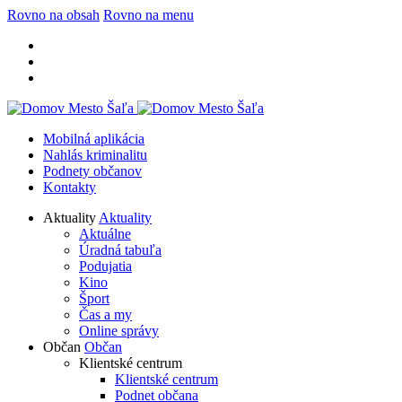
Rovno na obsah
Rovno na menu
Mobilná aplikácia
Nahlás kriminalitu
Podnety občanov
Kontakty
Aktuality
Aktuality
Aktuálne
Úradná tabuľa
Podujatia
Kino
Šport
Čas a my
Online správy
Občan
Občan
Klientské centrum
Klientské centrum
Podnet občana