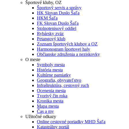
Športové kluby, OZ
Športový servis a správy
HK Slovan Duslo Šaľa
HKM Šaľa
FK Slovan Duslo Šaľa
Stolnotenisový oddiel
Rybársky zväz
Petangový klub
Zoznam športových klubov a OZ
Harmonogram športovej haly
Občianske združenia a neziskovky
O meste
Symboly mesta
História mesta
Kultúrne pamiatky
Geografia, obyvateľstvo
Infraštruktúra, cestovný ruch
Ocenenia mesta
Tvorivý čin roka
Kronika mesta
Mapa mesta
Čas a my
Užitočné odkazy
Online cestovné poriadky MHD Šaľa
Katastrálny portál