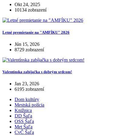
Okt 24, 2025
10134 zobrazení
Letné premietanie na "AMFÍKU" 2026
Jún 15, 2026
8729 zobrazení
Valentínska zabíjačka s dobrým srdcom!
Jan 23, 2026
6195 zobrazení
Dom kultúry
Mestská polícia
Knižnica
DD Šaľa
OSS Šaľa
Met Šaľa
CvČ Šaľa