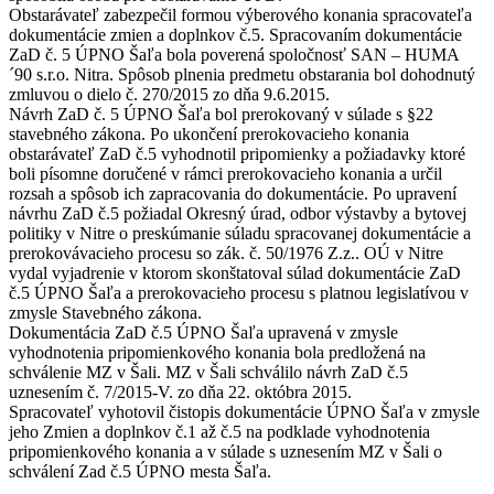
Obstarávateľ zabezpečil formou výberového konania spracovateľa
dokumentácie zmien a doplnkov č.5. Spracovaním dokumentácie
ZaD č. 5 ÚPNO Šaľa bola poverená spoločnosť SAN – HUMA
´90 s.r.o. Nitra. Spôsob plnenia predmetu obstarania bol dohodnutý
zmluvou o dielo č. 270/2015 zo dňa 9.6.2015.
Návrh ZaD č. 5 ÚPNO Šaľa bol prerokovaný v súlade s §22
stavebného zákona. Po ukončení prerokovacieho konania
obstarávateľ ZaD č.5 vyhodnotil pripomienky a požiadavky ktoré
boli písomne doručené v rámci prerokovacieho konania a určil
rozsah a spôsob ich zapracovania do dokumentácie. Po upravení
návrhu ZaD č.5 požiadal Okresný úrad, odbor výstavby a bytovej
politiky v Nitre o preskúmanie súladu spracovanej dokumentácie a
prerokovávacieho procesu so zák. č. 50/1976 Z.z.. OÚ v Nitre
vydal vyjadrenie v ktorom skonštatoval súlad dokumentácie ZaD
č.5 ÚPNO Šaľa a prerokovacieho procesu s platnou legislatívou v
zmysle Stavebného zákona.
Dokumentácia ZaD č.5 ÚPNO Šaľa upravená v zmysle
vyhodnotenia pripomienkového konania bola predložená na
schválenie MZ v Šali. MZ v Šali schválilo návrh ZaD č.5
uznesením č. 7/2015-V. zo dňa 22. októbra 2015.
Spracovateľ vyhotovil čistopis dokumentácie ÚPNO Šaľa v zmysle
jeho Zmien a doplnkov č.1 až č.5 na podklade vyhodnotenia
pripomienkového konania a v súlade s uznesením MZ v Šali o
schválení Zad č.5 ÚPNO mesta Šaľa.