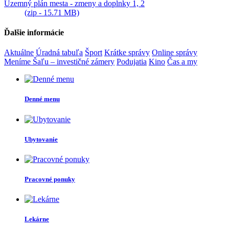
Územný plán mesta - zmeny a doplnky 1, 2
(zip - 15.71 MB)
Ďalšie informácie
Aktuálne
Úradná tabuľa
Šport
Krátke správy
Online správy
Meníme Šaľu – investičné zámery
Podujatia
Kino
Čas a my
Denné menu
Ubytovanie
Pracovné ponuky
Lekárne