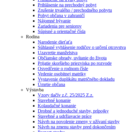
Prihlásenie na prechodný pobyt
Zrušenie trvalého / prechodného pobytu
Pobyt občana v zahraničí
Nájomné bývanie
Zariadenia pre seniorov
Súpisné a orientačné čísla
Rodina
Narodenie dieťaťa
Súhlasné vyhlásenie rodičov o určení otcovstva
Uzavretie manželstva
Občianske obrady, uvítanie do života
Prijatie skoršieho priezviska po rozvode
Osvedčenie o rodnom čísle
Vedenie osobitnej matriky
Vystavenie duplikátu matričného dokladu
Úmrtie občana
Výstavba
Vzory tlačív z.č. 25/2025 Z.z.
Stavebné konanie
Kolaudačné konanie
Drobné a jednoduché stavby, prípojky
Stavebné a udržiavacie práce
Návrh na povolenie zmeny v užívaní stavby
Návrh na zmenu stavby pred dokončením