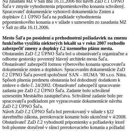
Na zasadaní MZ v Šali dňa 16.11.2006 bol návrh ZaD č.1 ÚPNO
Šaľa v zmysle vyhodnotenia pripomienkového konania schválený.
Spracovateľ dokumentácie vyhotovil dokumentáciu Zmien a
doplnkov č.1 ÚPNO Šaľa na podklade vyhodnotenia
pripomienkového konania a v súlade s uznesením zo zasadania MZ
v Šali zo dňa 16.11.2006.
Mesto Šaľa po posúdení a prehodnotení požiadaviek na zmenu
funkčného využitia niektorých lokalít sa v roku 2007 rozhodlo
zabezpečiť zmeny a doplnky č.2 územného plánu mesta.
Obstaraním ZaD č.2 ÚPNO Šaľa bol u obstarávateľa organizačne a
odborne gestorsky poverený hlavný architekt mesta Šaľa.
Obstarávateľ zabezpečil formou výberového konania spracovateľa
dokumentácie zmien a doplnkov. Spracovaním dokumentácie ZaD
č.2 ÚPNO Šaľa poveril spoločnosť SAN – HUMA ´90 s.r.o. Nitra.
Spôsob plnenia predmetu obstarania bol dohodnutý dodatkom k
zmluve o dielo č. 24/2002. Obstarávateľ zabezpečil spracovanie
zadania pre ZaD č.2 ÚPNO Šaľa. Zadanie bolo schválené
uznesením Mestského zastupiteľstva. Schválené zadanie bolo pre
spracovateľa podkladom pre vypracovanie dokumentácie návrhu
ZaD č.2 ÚPNO Šaľa.
Návrh ZaD č.2 ÚPNO Šaľa bol prerokovaný v súlade s §22
stavebného zákona, prerokovacie konanie bolo ukončené v 4/2008.
Obstarávateľ ZaD č.2 vyhodnotil pripomienky a požiadavky ktoré
boli písomne doručené v rámci prerokovacieho konania a požiadal