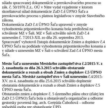
súladu spracovanej dokumentácie a prerokovávacieho procesu so
zák. č. 50/1976 Z.z.. OÚ v Nitre vydal vyjadrenie v ktorom
skonštatoval súlad dokumentácie ZaD č.4 ÚPNO Šaľa a
prerokovacieho procesu s platnou legislatívou v zmysle Stavebného
zákona.
Dokumentácia ZaD č.4 ÚPNO Šaľa upravená v zmysle
vyhodnotenia pripomienkového konania bola predložená na
schválenie MZ v Šali. MZ v Šali schválilo návrh ZaD č.4
uznesením č. 7/2013-XII. zo dňa 26. septembra 2013.
Spracovateľ vyhotovil čistopis dokumentácie Zmien a doplnkov č.4
ÚPNO Šaľa na podklade vyhodnotenia pripomienkového konania a
v súlade s uznesením MZ v Šali o schválení Zad č.4 ÚPNO mesta
Šaľa.
Mesto Šaľa uznesením Mestského zastupiteľstva č.2/2015-V. z
2. zasadnutia zo dňa 26.3.2015 schválilo obstaranie
dokumentácie a rozsah a obsah Zmien a doplnkov č.5 ÚPNO
mesta Šaľa. Mestské zastupiteľstvo v Šali uznesením
č.4/2015-
XV. zo 4. zasadnutia zo dňa 25.6.2015 schválilo doplnenie
obstarania dokumentácie a rozsah a obsah Zmien a doplnkov č.5
ÚPNO mesta Šaľa.
Obstaraním zmien a doplnkov č. 5 územného plánu obce (ďalej len
ZaD č.5 ÚPNO) Šaľa bola u obstarávateľa organizačne a odborne
gestorsky poverená Ing. arch. Gertrúda Čuboňová – odborne
spôsobilá osoba pre obstarávanie ÚPD.