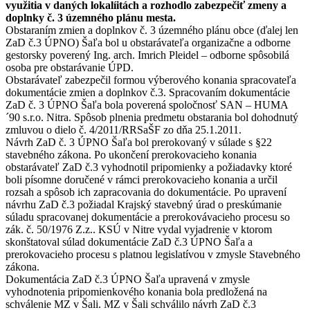
využitia v daných lokalíitách a rozhodlo zabezpečiť zmeny a
doplnky č. 3 územného plánu mesta.
Obstaraním zmien a doplnkov č. 3 územného plánu obce (ďalej len
ZaD č.3 ÚPNO) Šaľa bol u obstarávateľa organizačne a odborne
gestorsky poverený Ing. arch. Imrich Pleidel – odborne spôsobilá
osoba pre obstarávanie ÚPD.
Obstarávateľ zabezpečil formou výberového konania spracovateľa
dokumentácie zmien a doplnkov č.3. Spracovaním dokumentácie
ZaD č. 3 ÚPNO Šaľa bola poverená spoločnosť SAN – HUMA
´90 s.r.o. Nitra. Spôsob plnenia predmetu obstarania bol dohodnutý
zmluvou o dielo č. 4/2011/RRSaŠF zo dňa 25.1.2011.
Návrh ZaD č. 3 ÚPNO Šaľa bol prerokovaný v súlade s §22
stavebného zákona. Po ukončení prerokovacieho konania
obstarávateľ ZaD č.3 vyhodnotil pripomienky a požiadavky ktoré
boli písomne doručené v rámci prerokovacieho konania a určil
rozsah a spôsob ich zapracovania do dokumentácie. Po upravení
návrhu ZaD č.3 požiadal Krajský stavebný úrad o preskúmanie
súladu spracovanej dokumentácie a prerokovávacieho procesu so
zák. č. 50/1976 Z.z.. KSÚ v Nitre vydal vyjadrenie v ktorom
skonštatoval súlad dokumentácie ZaD č.3 ÚPNO Šaľa a
prerokovacieho procesu s platnou legislatívou v zmysle Stavebného
zákona.
Dokumentácia ZaD č.3 ÚPNO Šaľa upravená v zmysle
vyhodnotenia pripomienkového konania bola predložená na
schválenie MZ v Šali. MZ v Šali schválilo návrh ZaD č.3