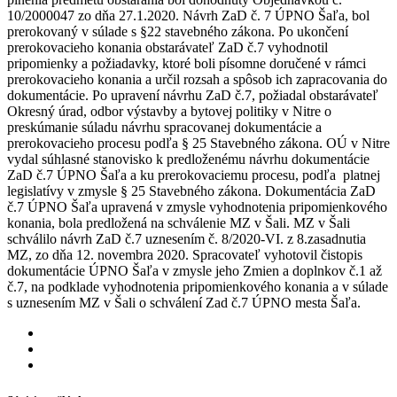
10/2000047 zo dňa 27.1.2020. Návrh ZaD č. 7 ÚPNO Šaľa, bol
prerokovaný v súlade s §22 stavebného zákona. Po ukončení
prerokovacieho konania obstarávateľ ZaD č.7 vyhodnotil
pripomienky a požiadavky, ktoré boli písomne doručené v rámci
prerokovacieho konania a určil rozsah a spôsob ich zapracovania do
dokumentácie. Po upravení návrhu ZaD č.7, požiadal obstarávateľ
Okresný úrad, odbor výstavby a bytovej politiky v Nitre o
preskúmanie súladu návrhu spracovanej dokumentácie a
prerokovacieho procesu podľa § 25 Stavebného zákona. OÚ v Nitre
vydal súhlasné stanovisko k predloženému návrhu dokumentácie
ZaD č.7 ÚPNO Šaľa a ku prerokovaciemu procesu, podľa platnej
legislatívy v zmysle § 25 Stavebného zákona. Dokumentácia ZaD
č.7 ÚPNO Šaľa upravená v zmysle vyhodnotenia pripomienkového
konania, bola predložená na schválenie MZ v Šali. MZ v Šali
schválilo návrh ZaD č.7 uznesením č. 8/2020-VI. z 8.zasadnutia
MZ, zo dňa 12. novembra 2020. Spracovateľ vyhotovil čistopis
dokumentácie ÚPNO Šaľa v zmysle jeho Zmien a doplnkov č.1 až
č.7, na podklade vyhodnotenia pripomienkového konania a v súlade
s uznesením MZ v Šali o schválení Zad č.7 ÚPNO mesta Šaľa.