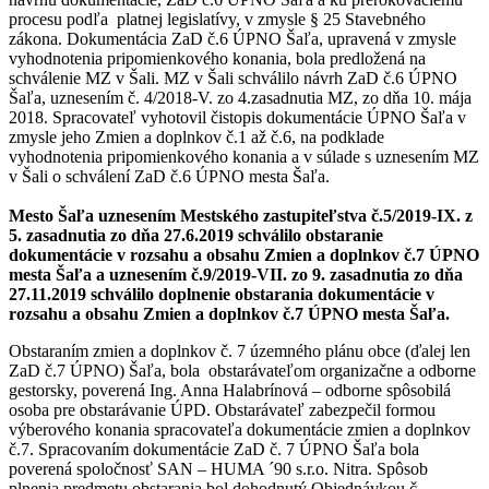
procesu podľa platnej legislatívy, v zmysle § 25 Stavebného
zákona. Dokumentácia ZaD č.6 ÚPNO Šaľa, upravená v zmysle
vyhodnotenia pripomienkového konania, bola predložená na
schválenie MZ v Šali. MZ v Šali schválilo návrh ZaD č.6 ÚPNO
Šaľa, uznesením č. 4/2018-V. zo 4.zasadnutia MZ, zo dňa 10. mája
2018. Spracovateľ vyhotovil čistopis dokumentácie ÚPNO Šaľa v
zmysle jeho Zmien a doplnkov č.1 až č.6, na podklade
vyhodnotenia pripomienkového konania a v súlade s uznesením MZ
v Šali o schválení ZaD č.6 ÚPNO mesta Šaľa.
Mesto Šaľa uznesením Mestského zastupiteľstva č.5/2019-IX. z
5. zasadnutia zo dňa 27.6.2019 schválilo obstaranie
dokumentácie v rozsahu a obsahu Zmien a doplnkov č.7 ÚPNO
mesta Šaľa a uznesením č.9/2019-VII. zo 9. zasadnutia zo dňa
27.11.2019 schválilo doplnenie obstarania dokumentácie v
rozsahu a obsahu Zmien a doplnkov č.7 ÚPNO mesta Šaľa.
Obstaraním zmien a doplnkov č. 7 územného plánu obce (ďalej len
ZaD č.7 ÚPNO) Šaľa, bola obstarávateľom organizačne a odborne
gestorsky, poverená Ing. Anna Halabrínová – odborne spôsobilá
osoba pre obstarávanie ÚPD. Obstarávateľ zabezpečil formou
výberového konania spracovateľa dokumentácie zmien a doplnkov
č.7. Spracovaním dokumentácie ZaD č. 7 ÚPNO Šaľa bola
poverená spoločnosť SAN – HUMA ´90 s.r.o. Nitra. Spôsob
plnenia predmetu obstarania bol dohodnutý Objednávkou č.