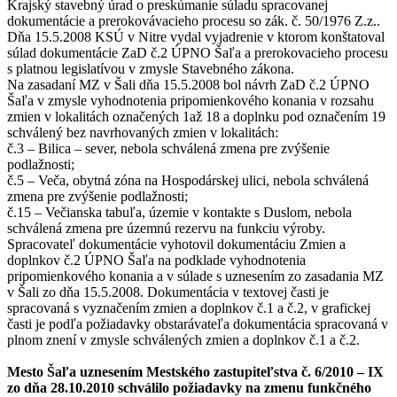
Krajský stavebný úrad o preskúmanie súladu spracovanej
dokumentácie a prerokovávacieho procesu so zák. č. 50/1976 Z.z..
Dňa 15.5.2008 KSÚ v Nitre vydal vyjadrenie v ktorom konštatoval
súlad dokumentácie ZaD č.2 ÚPNO Šaľa a prerokovacieho procesu
s platnou legislatívou v zmysle Stavebného zákona.
Na zasadaní MZ v Šali dňa 15.5.2008 bol návrh ZaD č.2 ÚPNO
Šaľa v zmysle vyhodnotenia pripomienkového konania v rozsahu
zmien v lokalitách označených 1až 18 a doplnku pod označením 19
schválený bez navrhovaných zmien v lokalitách:
č.3 – Bilica – sever, nebola schválená zmena pre zvýšenie
podlažnosti;
č.5 – Veča, obytná zóna na Hospodárskej ulici, nebola schválená
zmena pre zvýšenie podlažnosti;
č.15 – Večianska tabuľa, územie v kontakte s Duslom, nebola
schválená zmena pre územnú rezervu na funkciu výroby.
Spracovateľ dokumentácie vyhotovil dokumentáciu Zmien a
doplnkov č.2 ÚPNO Šaľa na podklade vyhodnotenia
pripomienkového konania a v súlade s uznesením zo zasadania MZ
v Šali zo dňa 15.5.2008. Dokumentácia v textovej časti je
spracovaná s vyznačením zmien a doplnkov č.1 a č.2, v grafickej
časti je podľa požiadavky obstarávateľa dokumentácia spracovaná v
plnom znení v zmysle schválených zmien a doplnkov č.1 a č.2.
Mesto Šaľa uznesením Mestského zastupiteľstva č. 6/2010 – IX
zo dňa 28.10.2010 schválilo požiadavky na zmenu funkčného