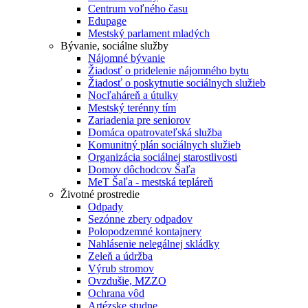
Centrum voľného času
Edupage
Mestský parlament mladých
Bývanie, sociálne služby
Nájomné bývanie
Žiadosť o pridelenie nájomného bytu
Žiadosť o poskytnutie sociálnych služieb
Nocľaháreň a útulky
Mestský terénny tím
Zariadenia pre seniorov
Domáca opatrovateľská služba
Komunitný plán sociálnych služieb
Organizácia sociálnej starostlivosti
Domov dôchodcov Šaľa
MeT Šaľa - mestská tepláreň
Životné prostredie
Odpady
Sezónne zbery odpadov
Polopodzemné kontajnery
Nahlásenie nelegálnej skládky
Zeleň a údržba
Výrub stromov
Ovzdušie, MZZO
Ochrana vôd
Artézske studne