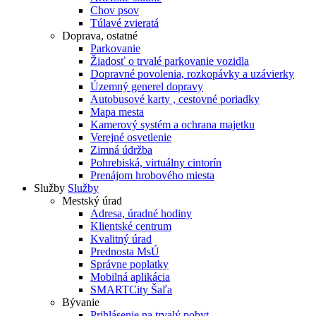
Chov psov
Túlavé zvieratá
Doprava, ostatné
Parkovanie
Žiadosť o trvalé parkovanie vozidla
Dopravné povolenia, rozkopávky a uzávierky
Územný generel dopravy
Autobusové karty , cestovné poriadky
Mapa mesta
Kamerový systém a ochrana majetku
Verejné osvetlenie
Zimná údržba
Pohrebiská, virtuálny cintorín
Prenájom hrobového miesta
Služby
Služby
Mestský úrad
Adresa, úradné hodiny
Klientské centrum
Kvalitný úrad
Prednosta MsÚ
Správne poplatky
Mobilná aplikácia
SMARTCity Šaľa
Bývanie
Prihlásenie na trvalý pobyt