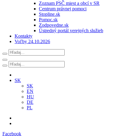
Zoznam PSČ miest a obcí v SR
Centrum právnej pomoci
Stopline.sk
Pomoc.sk
Zodpovedne.sk
Ústredný portál verejných služieb
Kontakty
Voľby 24.10.2026
SK
SK
EN
HU
DE
PL
Facebook