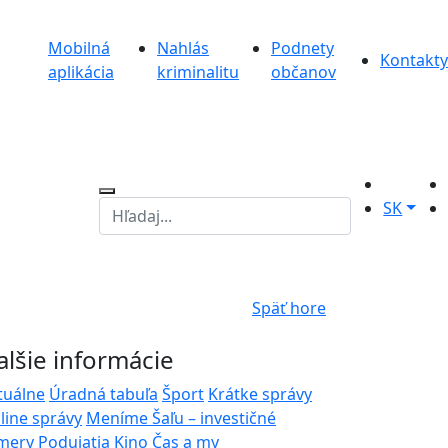
Mobilná
Nahlás
Podnety
Kontakty
aplikácia
kriminalitu
občanov
SK
Späť hore
alšie informácie
tuálne
Úradná tabuľa
Šport
Krátke správy
line správy
Meníme Šaľu – investičné
mery
Podujatia
Kino
Čas a my