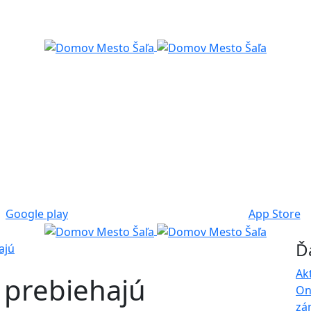
Google play
App Store
Ď
ajú
Ak
 prebiehajú
On
zá