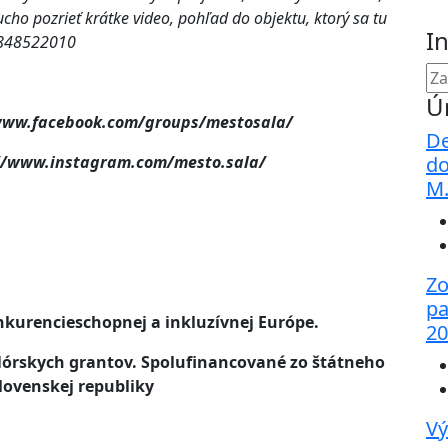
ucho pozrieť krátke video, pohľad do objektu, ktorý sa tu
I
8848522010
Ú
www.facebook.com/groups/mestosala/
De
://www.instagram.com/mesto.sala/
do
M
Zo
pa
nkurencieschopnej a inkluzívnej Európe.
20
rskych grantov. Spolufinancované zo štátneho
lovenskej republiky
Vý