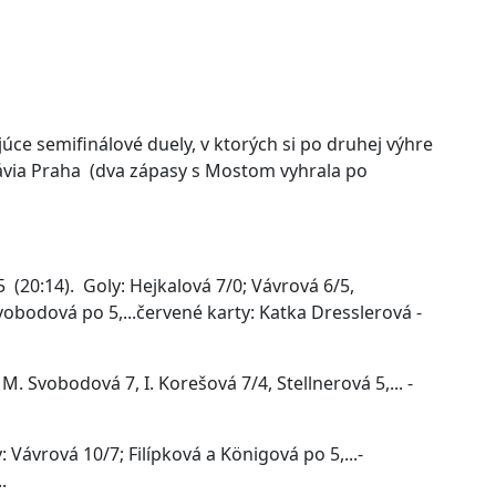
úce semifinálové duely, v ktorých si po druhej výhre
lávia Praha (dva zápasy s Mostom vyhrala po
5 (20:14). Goly: Hejkalová 7/0; Vávrová 6/5,
Svobodová po 5,...červené karty: Katka Dresslerová -
: M. Svobodová 7, I. Korešová 7/4, Stellnerová 5,... -
vá po 4,....
: Vávrová 10/7; Filípková a Königová po 5,...-
..