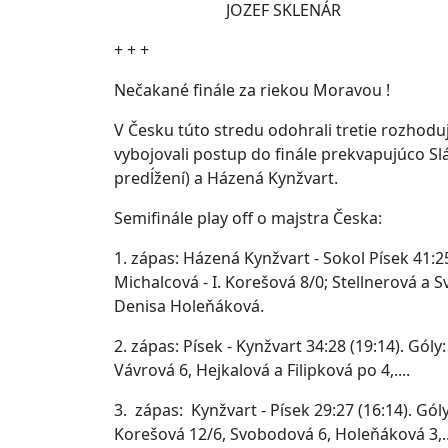
JOZEF SKLENÁR
+ + +
Nečakané finále za riekou Moravou !
V Česku túto stredu odohrali tretie rozhoduj
vybojovali postup do finále prekvapujúco S
predĺžení) a Házená Kynžvart.
Semifinále play off o majstra Česka:
1. zápas: Házená Kynžvart - Sokol Písek 41:2
Michalcová - I. Korešová 8/0; Stellnerová a 
Denisa Holeňáková.
2. zápas: Písek - Kynžvart 34:28 (19:14). Góly
Vávrová 6, Hejkalová a Filipko
3. zápas: Kynžvart - Písek 29:27 (16:14). Góly
Korešová 12/6, Svobodová 6, Holeňáková 3,.