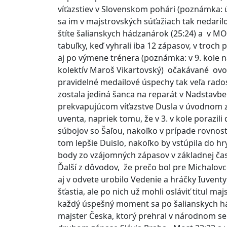
víťazstiev v Slovenskom pohári (poznámka: 
sa im v majstrovských súťažiach tak nedarilo
štíte šalianskych hádzanárok (25:24) a v MO
tabuľky, keď vyhrali iba 12 zápasov, v troch
aj po výmene trénera (poznámka: v 9. kole n
kolektív Maroš Vikartovský) očakávané ovoc
pravidelné medailové úspechy tak veľa rado
zostala jediná šanca na reparát v Nadstavbe 
prekvapujúcom víťazstve Dusla v úvodnom z
uventa, napriek tomu, že v 3. v kole porazi
súbojov so Šaľou, nakoľko v prípade rovnos
tom lepšie Duislo, nakoľko by vstúpila do hr
body zo vzájomných zápasov v základnej čast
Ďalší z dôvodov, že prečo bol pre Michalovc
aj v odvete urobilo Vedenie a hráčky Iuvent
šťastia, ale po nich už mohli osláviť titul m
každý úspešný moment sa po šalianskych hád
majster Česka, ktorý prehral v národnom sem