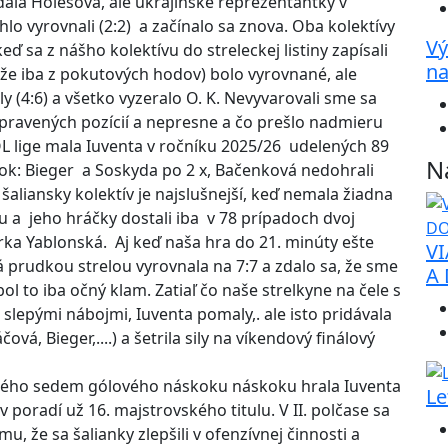
dala Holešová, ale ukrajinské reprezentantky v
lo vyrovnali (2:2) a začínalo sa znova. Oba kolektívy
Vý
 keď sa z nášho kolektívu do streleckej listiny zapísali
na
že iba z pokutových hodov) bolo vyrovnané, ale
ly (4:6) a všetko vyzeralo O. K. Nevyvarovali sme sa
ripravených pozícií a nepresne a čo prešlo nadmieru
lige mala Iuventa v ročníku 2025/26 udelených 89
N
čok: Bieger a Soskyda po 2 x, Bačenková nedohrali
šaliansky kolektív je najslušnejší, keď nemala žiadna
 a jeho hráčky dostali iba v 78 prípadoch dvoj
árka Yablonská. Aj keď naša hra do 21. minúty ešte
VI
 prudkou strelou vyrovnala na 7:7 a zdalo sa, že sme
A
ol to iba očný klam. Zatiaľ čo naše strelkyne na čele s
 slepými nábojmi, Iuventa pomaly,. ale isto pridávala
á, Bieger,....) a šetrila sily na víkendový finálový
ného sedem gólového náskoku náskoku hrala Iuventa
Le
 poradí už 16. majstrovského titulu. V II. polčase sa
, že sa šalianky zlepšili v ofenzívnej činnosti a