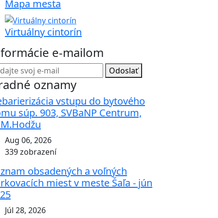
Mapa mesta
Virtuálny cintorín
nformácie e-mailom
Odoslať
radné oznamy
barierizácia vstupu do bytového
mu súp. 903, SVBaNP Centrum,
.M.Hodžu
Aug 06, 2026
339 zobrazení
znam obsadených a voľných
rkovacích miest v meste Šaľa - jún
25
Júl 28, 2026