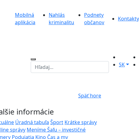
Mobilná
Nahlás
Podnety
Kontakty
aplikácia
kriminalitu
občanov
SK
Späť hore
alšie informácie
tuálne
Úradná tabuľa
Šport
Krátke správy
line správy
Meníme Šaľu – investičné
mery
Podujatia
Kino
Čas a my