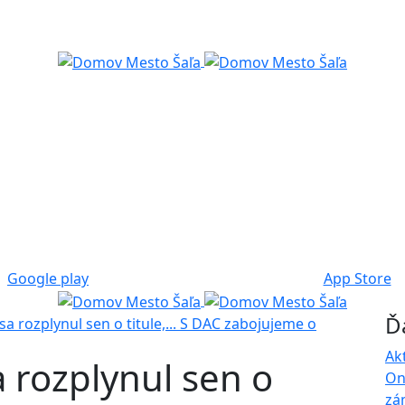
Google play
App Store
Ď
a rozplynul sen o titule,... S DAC zabojujeme o
Ak
 rozplynul sen o
On
zá