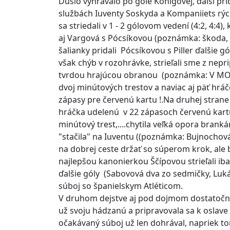
Duslo vyhrávalo po góle Königovej, ďalší pri
službách Iuventy Soskyda a Kompaniiets rých
sa striedali v 1 - 2 gólovom vedení (4:2, 4:4),
aj Vargová s Pócsíkovou (poznámka: škoda, 
šalianky pridali Pócsíkovou s Piller ďalšie gó
však chýb v rozohrávke, strieľali sme z nep
tvrdou hrajúcou obranou (poznámka: V MOL 
dvoj minútových trestov a naviac aj päť hrá
zápasy pre červenú kartu !.Na druhej strane 
hráčka udelenú v 22 zápasoch červenú kartu
minútový trest,....chytila veľká opora brank
"stačila" na Iuventu ((poznámka: Bujnochová
na dobrej ceste držať so súperom krok, ale b
najlepšou kanonierkou Ščípovou strieľali iba
ďalšie góly (Sabovová dva zo sedmičky, Lukáčov
súboj so španielskym Atléticom.
V druhom dejstve aj pod dojmom dostatoč
už svoju hádzanú a pripravovala sa k oslave v
očakávaný súboj už len dohrával, napriek tomu