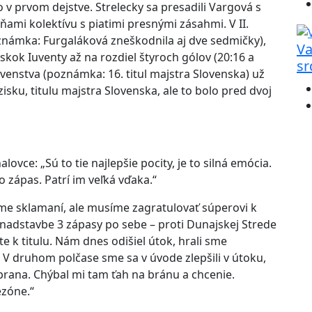
 v prvom dejstve. Strelecky sa presadili Vargová s
yňami kolektívu s piatimi presnými zásahmi. V II.
poznámka: Furgaláková zneškodnila aj dve sedmičky),
Va
kok Iuventy až na rozdiel štyroch gólov (20:16 a
sr
prvenstva (poznámka: 16. titul majstra Slovenska) už
isku, titulu majstra Slovenska, ale to bolo pred dvoj
vce: „Sú to tie najlepšie pocity, je to silná emócia.
o zápas. Patrí im veľká vďaka.“
Sme sklamaní, ale musíme zagratulovať súperovi k
 v nadstavbe 3 zápasy po sebe – proti Dunajskej Strede
e k titulu. Nám dnes odišiel útok, hrali sme
. V druhom polčase sme sa v úvode zlepšili v útoku,
brana. Chýbal mi tam ťah na bránu a chcenie.
sezóne.“