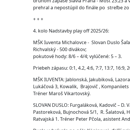
druhom zápase Slávia Praha - Most 23:23 a 
prehral a nepostúpil do finále po streľbe
+ + +
4. kolo Nadstavby play off 2025/26:
MŠK Iuventa Michalovce - Slovan Duslo Šaľa 
Richvalský - 500 divákov;
pokutové hody: 8/6 – 4/4; vylúčené: 5 – 3.
Priebeh zápasu: 0:1, 4.2, 4:6, 7:7, 13:7, 16:9,
MŠK IUVENTA: Jablonská, Jakubiková, Lazora
Lukáčová 3, Kowalik, Brajovič , Kompaniiets 
Tréner Maroš Vikartovský.
SLOVAN DUSLO: Furgaláková, Kadovič – D. Va
Pastoreková, Bujnochová 5/1, R. Šalatová, Ho
Ratvajská 1. Tréner Peter Pčola, asistent An