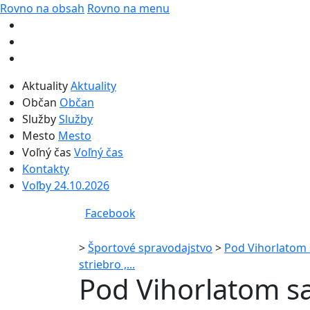
Rovno na obsah
Rovno na menu
Aktuality
Aktuality
Občan
Občan
Služby
Služby
Mesto
Mesto
Voľný čas
Voľný čas
Kontakty
Voľby 24.10.2026
Facebook
>
Športové spravodajstvo
>
Pod Vihorlatom s
striebro ,...
Pod Vihorlatom sa