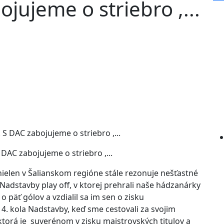
bojujeme o striebro ,...
 DAC zabojujeme o striebro ,...
nielen v Šalianskom regióne stále rezonuje nešťastné
 Nadstavby play off, v ktorej prehrali naše hádzanárky
o päť gólov a vzdialil sa im sen o zisku
4. kola Nadstavby, keď sme cestovali za svojim
ktorá je suverénom v zisku majstrovských titulov a