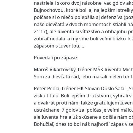
nastrieľali skoro dvoj násobne vac gólov ako
Bujnochovou, ktoré boli aj najlepšími strelk
polčase si o niečo polepšila aj defenzíva (
naše dievčatá v dvoch momentoch stiahli nás
21:17), ale Iuventa si víťazstvo a obhajobu 
zobrať nedala a my sme boli veľmi blízko k z
zápasom s Iuventou,...
Povedali po zápase:
Maroš Vikartovský, tréner MŠK Iuventa Michalo
Som za dievčatá rád, lebo makali nielen tent
Peter Pčola, tréner HK Slovan Duslo Šaľa: „
zisku titulu. Boli lepším družstvom, vyhrali
a dvakrát proti nám, takže gratulujem Iuvent
ustráchane, 7 gólov za polčas je veľmi málo
ale Iuventa hrala už skúsene a odišla nám o
Bohužiaľ, dnes to bol náš najhorší zápas v 