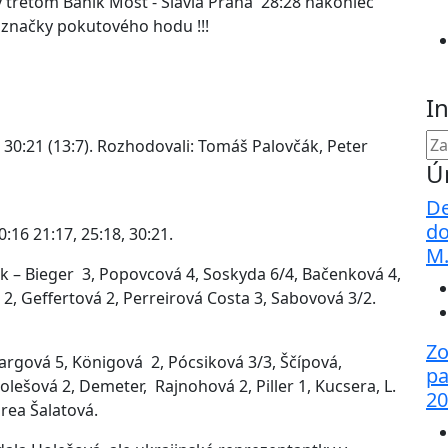
v treťom Baník Most - Slávia Praha 28:28 nakoniec
 zo značky pokutového hodu !!!
I
30:21 (13:7). Rozhodovali: Tomáš Palovčák, Peter
Ú
De
do
 20:16 21:17, 25:18, 30:21.
M
k – Bieger 3, Popovcová 4, Soskyda 6/4, Bačenková 4,
2, Geffertová 2, Perreirová Costa 3, Sabovová 3/2.
Zo
rgová 5, Königová 2, Pócsiková 3/3, Ščípová,
pa
lešová 2, Demeter, Rajnohová 2, Piller 1, Kucsera, L.
20
drea Šalatová.