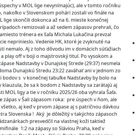
úspechy v MOL lige nevynímajúc), ale v tomto ročníku
, nakoľko v Slovenskom pohári zostali vo finále na
L lige skončili dokonca až na 6. mieste konečnej
 prípadoch remizovali a až sedem zápasov prehrali, čo
amiesto trénera ex šaľa Michala Lukačina prevzal
ie neprinieslo. Vedenie HK, ktoré je zvyknuté na
sti nemalo. Aj z toho dôvodu im v domácich súťažiach
a play off v boji o majstrovský titul. Po vysokom a
ápase Nadstavby v Dunajskej Strede (29:37) nesmela
li doma Dunajskú Stredu 23:22 zaváhať ani v jednom zo
ti bodov s v konečnej tabuľke Nadstavby by bolo na
y klauzula, že sa k bodom z Nadstavby sa zarátajú aj
i MOL ligy a tie v ročníku 2025/26 oba vyhrala Šaľa.
e zápas v Šali zápasom roka: pre úspech v ňom, ale
y všetko, aj keď v prvom zápase aj s patričnou dávkou
ajstra Slovenska ! Aký je dôležitý v takýchto zápasoch
zanárkach presvedčil na vlastnej koži taktiež
ifinále 1:2 na zápasy so Sláviou Praha, keď v