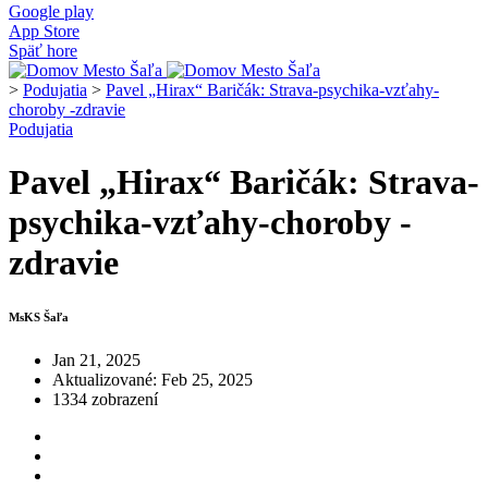
Google play
App Store
Späť hore
>
Podujatia
>
Pavel „Hirax“ Baričák: Strava-psychika-vzťahy-
choroby -zdravie
Podujatia
Pavel „Hirax“ Baričák: Strava-
psychika-vzťahy-choroby -
zdravie
MsKS Šaľa
Jan 21, 2025
Aktualizované: Feb 25, 2025
1334 zobrazení