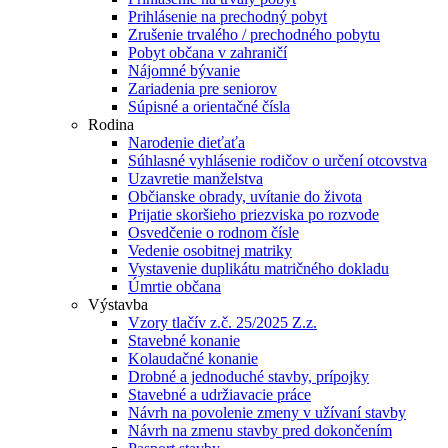
Prihlásenie na prechodný pobyt
Zrušenie trvalého / prechodného pobytu
Pobyt občana v zahraničí
Nájomné bývanie
Zariadenia pre seniorov
Súpisné a orientačné čísla
Rodina
Narodenie dieťaťa
Súhlasné vyhlásenie rodičov o určení otcovstva
Uzavretie manželstva
Občianske obrady, uvítanie do života
Prijatie skoršieho priezviska po rozvode
Osvedčenie o rodnom čísle
Vedenie osobitnej matriky
Vystavenie duplikátu matričného dokladu
Úmrtie občana
Výstavba
Vzory tlačív z.č. 25/2025 Z.z.
Stavebné konanie
Kolaudačné konanie
Drobné a jednoduché stavby, prípojky
Stavebné a udržiavacie práce
Návrh na povolenie zmeny v užívaní stavby
Návrh na zmenu stavby pred dokončením