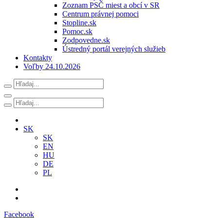
Zoznam PSČ miest a obcí v SR
Centrum právnej pomoci
Stopline.sk
Pomoc.sk
Zodpovedne.sk
Ústredný portál verejných služieb
Kontakty
Voľby 24.10.2026
SK
SK
EN
HU
DE
PL
Facebook