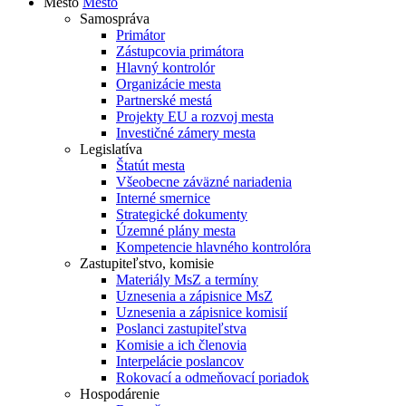
Mesto
Mesto
Samospráva
Primátor
Zástupcovia primátora
Hlavný kontrolór
Organizácie mesta
Partnerské mestá
Projekty EU a rozvoj mesta
Investičné zámery mesta
Legislatíva
Štatút mesta
Všeobecne záväzné nariadenia
Interné smernice
Strategické dokumenty
Územné plány mesta
Kompetencie hlavného kontrolóra
Zastupiteľstvo, komisie
Materiály MsZ a termíny
Uznesenia a zápisnice MsZ
Uznesenia a zápisnice komisií
Poslanci zastupiteľstva
Komisie a ich členovia
Interpelácie poslancov
Rokovací a odmeňovací poriadok
Hospodárenie