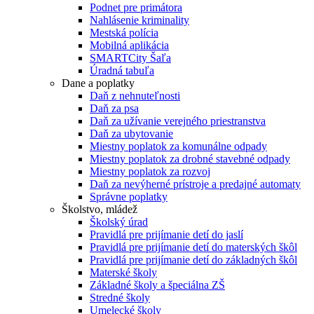
Podnet pre primátora
Nahlásenie kriminality
Mestská polícia
Mobilná aplikácia
SMARTCity Šaľa
Úradná tabuľa
Dane a poplatky
Daň z nehnuteľnosti
Daň za psa
Daň za užívanie verejného priestranstva
Daň za ubytovanie
Miestny poplatok za komunálne odpady
Miestny poplatok za drobné stavebné odpady
Miestny poplatok za rozvoj
Daň za nevýherné prístroje a predajné automaty
Správne poplatky
Školstvo, mládež
Školský úrad
Pravidlá pre prijímanie detí do jaslí
Pravidlá pre prijímanie detí do materských škôl
Pravidlá pre prijímanie detí do základných škôl
Materské školy
Základné školy a špeciálna ZŠ
Stredné školy
Umelecké školy