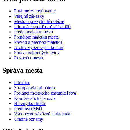
Povinné zverejňovanie
Verejné zákazky
Mestom poskytnuté dotácie
Informácie podľa z.č.211/2000
Predaj majetku mesta
Prenájom majetku mesta
Prevod a prechod majetku
Archív výberových konaní
Správa nájomných bytov
Rozpočet mesta
Správa mesta
Primátor
Zástupcovia primátora
Poslanci mestského zastupiteľstva
Komisie a ich členovia
Hlavný kontrolór
Prednosta MsÚ
Všeobecne záväzné nariadenia
Úradné oznamy