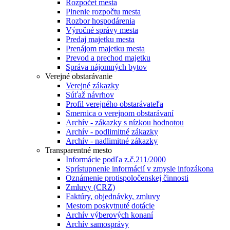
Rozpočet mesta
Plnenie rozpočtu mesta
Rozbor hospodárenia
Výročné správy mesta
Predaj majetku mesta
Prenájom majetku mesta
Prevod a prechod majetku
Správa nájomných bytov
Verejné obstarávanie
Verejné zákazky
Súťaž návrhov
Profil verejného obstarávateľa
Smernica o verejnom obstarávaní
Archív - zákazky s nízkou hodnotou
Archív - podlimitné zákazky
Archív - nadlimitné zákazky
Transparentné mesto
Informácie podľa z.č.211/2000
Sprístupnenie informácií v zmysle infozákona
Oznámenie protispoločenskej činnosti
Zmluvy (CRZ)
Faktúry, objednávky, zmluvy
Mestom poskytnuté dotácie
Archív výberových konaní
Archív samosprávy