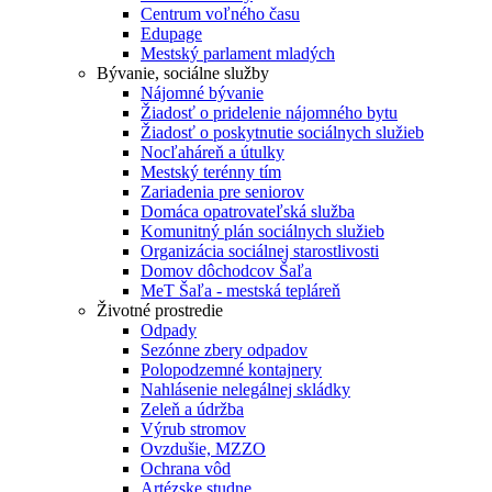
Centrum voľného času
Edupage
Mestský parlament mladých
Bývanie, sociálne služby
Nájomné bývanie
Žiadosť o pridelenie nájomného bytu
Žiadosť o poskytnutie sociálnych služieb
Nocľaháreň a útulky
Mestský terénny tím
Zariadenia pre seniorov
Domáca opatrovateľská služba
Komunitný plán sociálnych služieb
Organizácia sociálnej starostlivosti
Domov dôchodcov Šaľa
MeT Šaľa - mestská tepláreň
Životné prostredie
Odpady
Sezónne zbery odpadov
Polopodzemné kontajnery
Nahlásenie nelegálnej skládky
Zeleň a údržba
Výrub stromov
Ovzdušie, MZZO
Ochrana vôd
Artézske studne