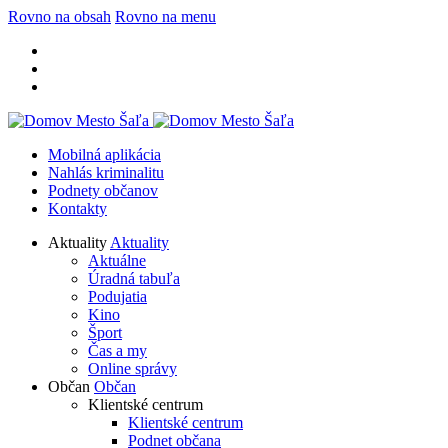
Rovno na obsah
Rovno na menu
Mobilná aplikácia
Nahlás kriminalitu
Podnety občanov
Kontakty
Aktuality
Aktuality
Aktuálne
Úradná tabuľa
Podujatia
Kino
Šport
Čas a my
Online správy
Občan
Občan
Klientské centrum
Klientské centrum
Podnet občana