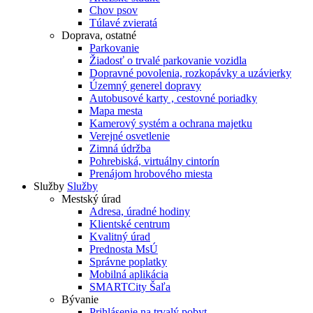
Chov psov
Túlavé zvieratá
Doprava, ostatné
Parkovanie
Žiadosť o trvalé parkovanie vozidla
Dopravné povolenia, rozkopávky a uzávierky
Územný generel dopravy
Autobusové karty , cestovné poriadky
Mapa mesta
Kamerový systém a ochrana majetku
Verejné osvetlenie
Zimná údržba
Pohrebiská, virtuálny cintorín
Prenájom hrobového miesta
Služby
Služby
Mestský úrad
Adresa, úradné hodiny
Klientské centrum
Kvalitný úrad
Prednosta MsÚ
Správne poplatky
Mobilná aplikácia
SMARTCity Šaľa
Bývanie
Prihlásenie na trvalý pobyt