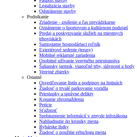
Pasport stavby
Legalizácia stavby
Odstránenie stavby
Podnikanie
Zriadenie - zrušenie a čas prevádzkarne
Oznámenie o športovom a kultúrnom podujatí
Predaj a poskytovanie služieb na miestnych
trhoviskách
Samostatne hospodáriaci roľník
Exteriérové sedenie (terasy)
Mobilné reklamné zariadenia
Osobitné užívanie verejného priestranstva
Šaliansky jarmok, vianočné trhy, slávnosti a hody
Verejné zbierky
Ostatné
Osvedčovanie listín a podpisov na listinách
Žiadosť o trvalé parkovanie vozidla
Priestupky a správne delikty
Konanie zhromaždenia
Petície
Sťažnosť
Sprístupnenie informácií v zmysle infozákona
Nahliadnutie do kroniky mesta
Rybárske lístky
Žiadosť o použitie erbu/loga mesta