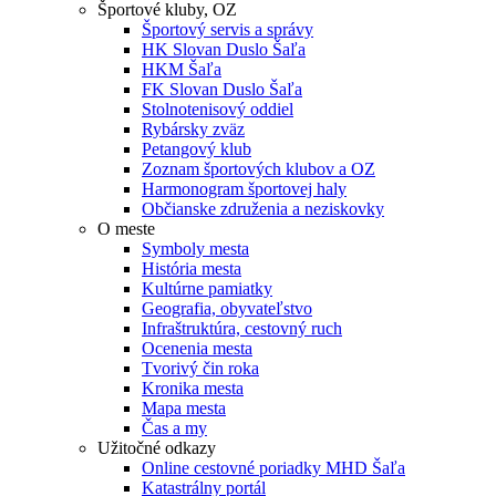
Športové kluby, OZ
Športový servis a správy
HK Slovan Duslo Šaľa
HKM Šaľa
FK Slovan Duslo Šaľa
Stolnotenisový oddiel
Rybársky zväz
Petangový klub
Zoznam športových klubov a OZ
Harmonogram športovej haly
Občianske združenia a neziskovky
O meste
Symboly mesta
História mesta
Kultúrne pamiatky
Geografia, obyvateľstvo
Infraštruktúra, cestovný ruch
Ocenenia mesta
Tvorivý čin roka
Kronika mesta
Mapa mesta
Čas a my
Užitočné odkazy
Online cestovné poriadky MHD Šaľa
Katastrálny portál