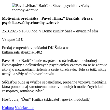
Motivačná prednáška - Pavel „Hirax“ Baričák: Strava-
psychika-vzťahy-choroby -zdravie
25.3.2025 o 18:00 hod. v Dome kultúry Šaľa – divadelná sála
Vstupné 13 €
Predaj vstupeniek v pokladni DK Šaľa a na
kultura.sala.sk/akcia/1402
Pavel Hirax Baričák bude rozprávať o následkoch nevhodnej
životosprávy a deštruktívnych psychických vzorcov na naše zdravie
ako aj o možnostiach riešenia a ceste ku zdraviu. Telo sa totiž nikdy
nemýli a vždy nám hovorí pravdu.
Súčasťou bude aj výučba sebaliečenie, prebehne vzorová meditácia,
ktorá pomohla aj samotnému autorovi mnohých motivačných kníh,
cestopisov, románov, básní…
Hosť: Juraj "Ďuri" Hnilica (skladateľ, spevák, hudobník)
Kultúra
Vzdelávanie