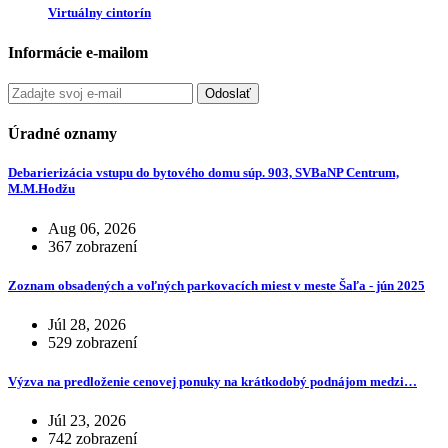
Virtuálny cintorín
Informácie e-mailom
Odoslať
Úradné oznamy
Debarierizácia vstupu do bytového domu súp. 903, SVBaNP Centrum,
M.M.Hodžu
Aug 06, 2026
367 zobrazení
Zoznam obsadených a voľných parkovacích miest v meste Šaľa - jún 2025
Júl 28, 2026
529 zobrazení
Výzva na predloženie cenovej ponuky na krátkodobý podnájom medzi…
Júl 23, 2026
742 zobrazení