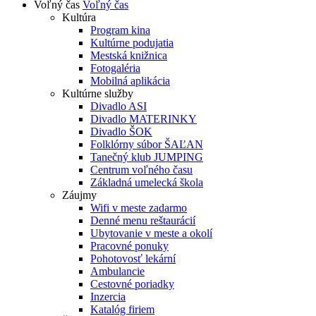
Voľný čas
Voľný čas
Kultúra
Program kina
Kultúrne podujatia
Mestská knižnica
Fotogaléria
Mobilná aplikácia
Kultúrne služby
Divadlo ASI
Divadlo MATERINKY
Divadlo ŠOK
Folklórny súbor ŠAĽAN
Tanečný klub JUMPING
Centrum voľného času
Základná umelecká škola
Záujmy
Wifi v meste zadarmo
Denné menu reštaurácií
Ubytovanie v meste a okolí
Pracovné ponuky
Pohotovosť lekární
Ambulancie
Cestovné poriadky
Inzercia
Katalóg firiem