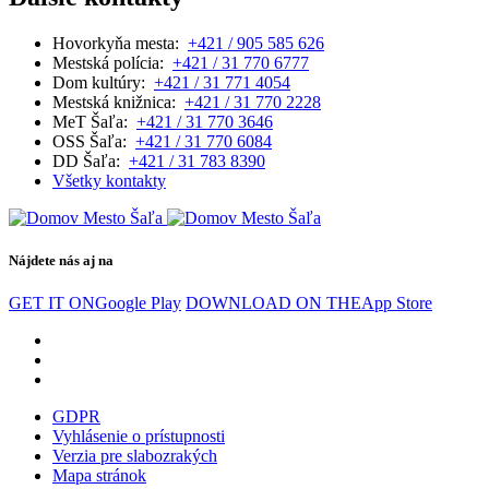
Hovorkyňa mesta:
+421 / 905 585 626
Mestská polícia:
+421 / 31 770 6777
Dom kultúry:
+421 / 31 771 4054
Mestská knižnica:
+421 / 31 770 2228
MeT Šaľa:
+421 / 31 770 3646
OSS Šaľa:
+421 / 31 770 6084
DD Šaľa:
+421 / 31 783 8390
Všetky kontakty
Nájdete nás aj na
GET IT ON
Google Play
DOWNLOAD ON THE
App Store
GDPR
Vyhlásenie o prístupnosti
Verzia pre slabozrakých
Mapa stránok