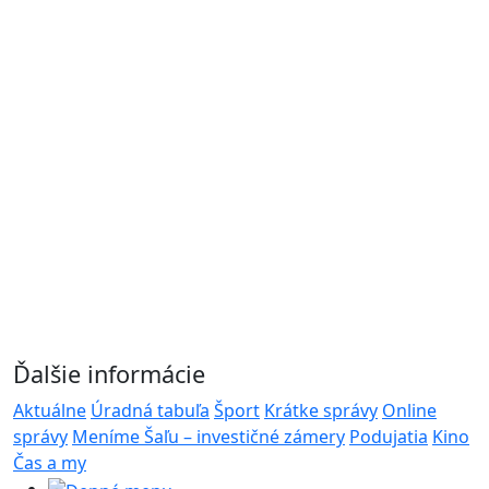
Ďalšie informácie
Aktuálne
Úradná tabuľa
Šport
Krátke správy
Online
správy
Meníme Šaľu – investičné zámery
Podujatia
Kino
Čas a my