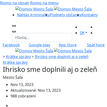
Rovno na obsah
Rovno na menu
Nahlás kriminalitu
Podnety občanov
Kontakty
SK
Facebook
Google play
App Store
Späť hore
>
Krátke správy
>
Ihrisko sme doplnili aj o zeleň
Krátke správy
Ihrisko sme doplnili aj o zeleň
Mesto Šaľa
Nov 13, 2023
Aktualizované: Nov 13, 2023
988 zobrazení