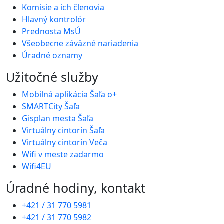
Komisie a ich členovia
Hlavný kontrolór
Prednosta MsÚ
Všeobecne záväzné nariadenia
Úradné oznamy
Užitočné služby
Mobilná aplikácia Šaľa o+
SMARTCity Šaľa
Gisplan mesta Šaľa
Virtuálny cintorín Šaľa
Virtuálny cintorín Veča
Wifi v meste zadarmo
Wifi4EU
Úradné hodiny, kontakt
+421 / 31 770 5981
+421 / 31 770 5982