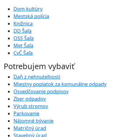
Dom kultúry
Mestská polícia
Knižnica
DD Šaľa
OSS Šaľa
Met Šaľa
CvČ Šaľa
Potrebujem vybaviť
Daň z nehnuteľnosti
Miestny poplatok za komunálne odpady
Osvedčovanie podpisov
Zber odpadov
Výrub stromov
Parkovanie
Nájomné bývanie
Matričný úrad
Stavebný úrad