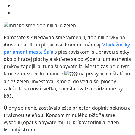
Pamätáte si? Nedávno sme vymenili, doplnili prvky na
ihrisku na Ulici kpt. Jaroša. Pomohli nám aj
Mládežnícky
parlament mesta Šaľa
s pieskoviskom, s úpravou sieťky
okolo hracej plochy a aktívne sa do výberu, umiestnenia
prvkov zapojili aj tunajší obyvatelia. Mesto zas bolo tým,
ktoré zabezpečilo financie
na prvky, ich inštaláciu
a tiež zeleň. Investovali sme aj do vedľajšej plochy,
zakúpila sa nová sieťka, nainštaloval sa hádzanársky
kôš.
Úlohy splnené, zostávalo ešte priestor doplniť peknou a
trvácnou zeleňou. Koncom minulého týždňa sme
vysadili (opäť s obyvateľmi) 10 kríkov fotínií a jeden
listnatý strom.