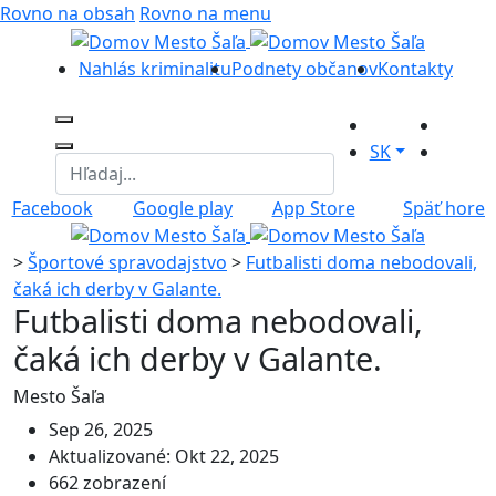
Rovno na obsah
Rovno na menu
Nahlás kriminalitu
Podnety občanov
Kontakty
SK
Facebook
Google play
App Store
Späť hore
>
Športové spravodajstvo
>
Futbalisti doma nebodovali,
čaká ich derby v Galante.
Futbalisti doma nebodovali,
čaká ich derby v Galante.
Mesto Šaľa
Sep 26, 2025
Aktualizované: Okt 22, 2025
662 zobrazení