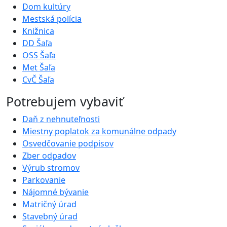
Dom kultúry
Mestská polícia
Knižnica
DD Šaľa
OSS Šaľa
Met Šaľa
CvČ Šaľa
Potrebujem vybaviť
Daň z nehnuteľnosti
Miestny poplatok za komunálne odpady
Osvedčovanie podpisov
Zber odpadov
Výrub stromov
Parkovanie
Nájomné bývanie
Matričný úrad
Stavebný úrad