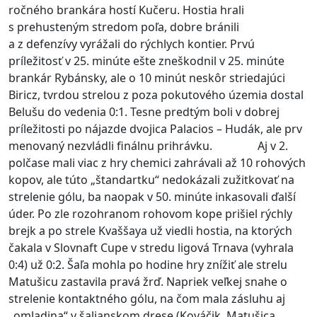
ročného brankára hostí Kučeru. Hostia hrali
s prehusteným stredom poľa, dobre bránili
a z defenzívy vyrážali do rýchlych kontier. Prvú
príležitosť v 25. minúte ešte zneškodnil v 25. minúte
brankár Rybánsky, ale o 10 minút neskôr striedajúci
Biricz, tvrdou strelou z poza pokutového územia dostal
Belušu do vedenia 0:1. Tesne predtým boli v dobrej
príležitosti po nájazde dvojica Palacios – Hudák, ale prv
menovaný nezvládli finálnu prihrávku. Aj v 2.
polčase mali viac z hry chemici zahrávali až 10 rohových
kopov, ale túto „štandartku“ nedokázali zužitkovať na
strelenie gólu, ba naopak v 50. minúte inkasovali ďalší
úder. Po zle rozohranom rohovom kope prišiel rýchly
brejk a po strele Kvaššaya už viedli hostia, na ktorých
čakala v Slovnaft Cupe v stredu ligová Trnava (vyhrala
0:4) už 0:2. Šaľa mohla po hodine hry znížiť ale strelu
Matušicu zastavila pravá žrď. Napriek veľkej snahe o
strelenie kontaktného gólu, na čom mala zásluhu aj
„omladina“ v šalianskom drese (Kováčik, Matušica,