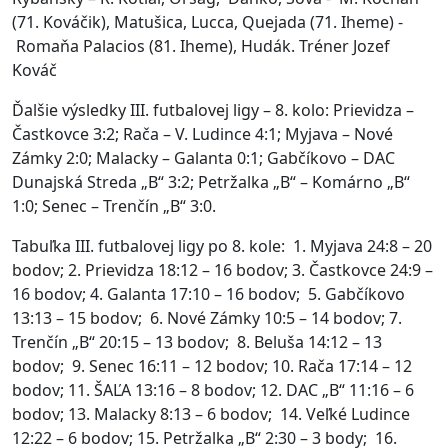
(71. Kováčik), Matušica, Lucca, Quejada (71. Iheme) -
Romaňa Palacios (81. Iheme), Hudák. Tréner Jozef
Kováč
Ďalšie výsledky III. futbalovej ligy – 8. kolo: Prievidza –
Častkovce 3:2; Rača – V. Ludince 4:1; Myjava – Nové
Zámky 2:0; Malacky – Galanta 0:1; Gabčíkovo – DAC
Dunajská Streda „B“ 3:2; Petržalka „B“ – Komárno „B“
1:0; Senec – Trenčín „B“ 3:0.
Tabuľka III. futbalovej ligy po 8. kole: 1. Myjava 24:8 – 20
bodov; 2. Prievidza 18:12 – 16 bodov; 3. Častkovce 24:9 –
16 bodov; 4. Galanta 17:10 – 16 bodov; 5. Gabčíkovo
13:13 – 15 bodov; 6. Nové Zámky 10:5 – 14 bodov; 7.
Trenčín „B“ 20:15 – 13 bodov; 8. Beluša 14:12 – 13
bodov; 9. Senec 16:11 – 12 bodov; 10. Rača 17:14 – 12
bodov; 11. ŠAĽA 13:16 – 8 bodov; 12. DAC „B“ 11:16 – 6
bodov; 13. Malacky 8:13 – 6 bodov; 14. Veľké Ludince
12:22 – 6 bodov; 15. Petržalka „B“ 2:30 – 3 body; 16.