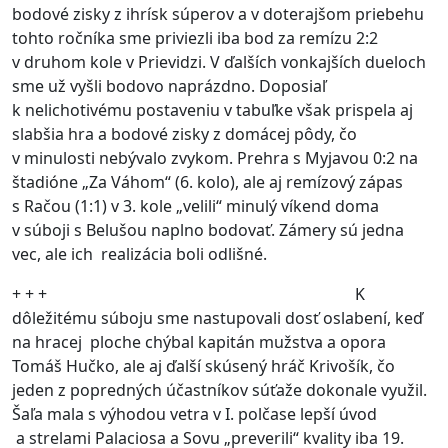
bodové zisky z ihrísk súperov a v doterajšom priebehu
tohto ročníka sme priviezli iba bod za remízu 2:2
v druhom kole v Prievidzi. V ďalších vonkajších dueloch
sme už vyšli bodovo naprázdno. Doposiaľ
k nelichotivému postaveniu v tabuľke však prispela aj
slabšia hra a bodové zisky z domácej pôdy, čo
v minulosti nebývalo zvykom. Prehra s Myjavou 0:2 na
štadióne „Za Váhom“ (6. kolo), ale aj remízový zápas
s Račou (1:1) v 3. kole „velili“ minulý víkend doma
v súboji s Belušou naplno bodovať. Zámery sú jedna
vec, ale ich realizácia boli odlišné.
+ + + K
dôležitému súboju sme nastupovali dosť oslabení, keď
na hracej ploche chýbal kapitán mužstva a opora
Tomáš Hučko, ale aj ďalší skúsený hráč Krivošík, čo
jeden z popredných účastníkov súťaže dokonale využil.
Šaľa mala s výhodou vetra v I. polčase lepší úvod
a strelami Palaciosa a Sovu „preverili“ kvality iba 19.