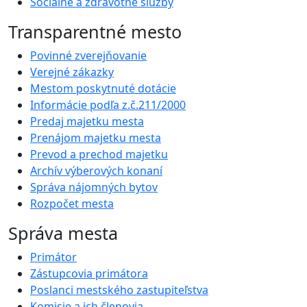
Sociálne a zdravotné služby
Transparentné mesto
Povinné zverejňovanie
Verejné zákazky
Mestom poskytnuté dotácie
Informácie podľa z.č.211/2000
Predaj majetku mesta
Prenájom majetku mesta
Prevod a prechod majetku
Archív výberových konaní
Správa nájomných bytov
Rozpočet mesta
Správa mesta
Primátor
Zástupcovia primátora
Poslanci mestského zastupiteľstva
Komisie a ich členovia