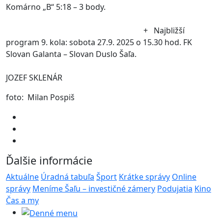
Komárno „B“ 5:18 – 3 body.
+ Najbližší
program 9. kola: sobota 27.9. 2025 o 15.30 hod. FK
Slovan Galanta – Slovan Duslo Šaľa.
JOZEF SKLENÁR
foto: Milan Pospiš
Ďalšie informácie
Aktuálne
Úradná tabuľa
Šport
Krátke správy
Online
správy
Meníme Šaľu – investičné zámery
Podujatia
Kino
Čas a my