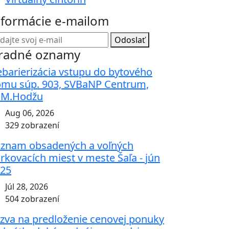
nformácie e-mailom
Odoslať
radné oznamy
barierizácia vstupu do bytového
mu súp. 903, SVBaNP Centrum,
.M.Hodžu
Aug 06, 2026
329 zobrazení
znam obsadených a voľných
rkovacích miest v meste Šaľa - jún
25
Júl 28, 2026
504 zobrazení
zva na predloženie cenovej ponuky