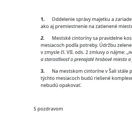
1.
Oddelenie správy majetku a zariade
ako aj premiestnenie na zatienené miest
2.
Mestské cintoríny sa pravidelne kos
mesiacoch podľa potreby. Údržbu zelene
v zmysle čl. VII. ods. 2 zmluvy o nájme: „
n
a starostlivosť o prenajaté hrobové miesto a
3.
Na mestskom cintoríne v Šali stále 
týchto mesiacoch budú riešené komplexn
nebudú opakovať.
S pozdravom