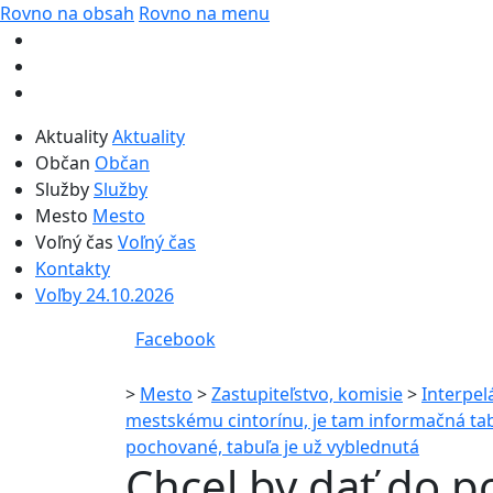
Rovno na obsah
Rovno na menu
Aktuality
Aktuality
Občan
Občan
Služby
Služby
Mesto
Mesto
Voľný čas
Voľný čas
Kontakty
Voľby 24.10.2026
Facebook
>
Mesto
>
Zastupiteľstvo, komisie
>
Interpel
mestskému cintorínu, je tam informačná ta
pochované, tabuľa je už vyblednutá
Chcel by dať do po