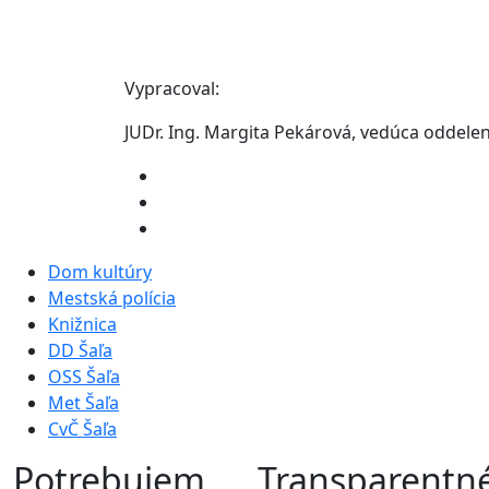
Vypracoval:
JUDr. Ing. Margita Pekárová, vedúca oddele
Dom kultúry
Mestská polícia
Knižnica
DD Šaľa
OSS Šaľa
Met Šaľa
CvČ Šaľa
Potrebujem
Transparentn