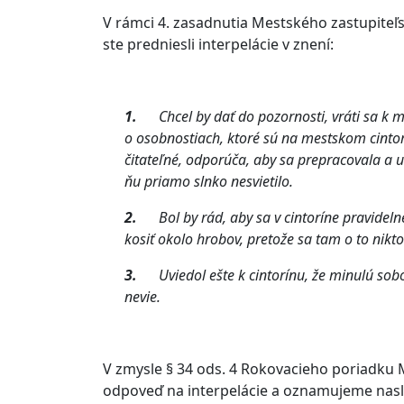
V rámci 4. zasadnutia Mestského zastupiteľst
ste predniesli interpelácie v znení:
1.
Chcel by dať do pozornosti, vráti sa k
o osobnostiach, ktoré sú na mestskom cintor
čitateľné, odporúča, aby sa prepracovala a 
ňu priamo slnko nesvietilo.
2.
Bol by rád, aby sa v cintoríne pravidelne
kosiť okolo hrobov, pretože sa tam o to nikto
3.
Uviedol ešte k cintorínu, že minulú sobo
nevie.
V zmysle § 34 ods. 4 Rokovacieho poriadku 
odpoveď na interpelácie a oznamujeme nas