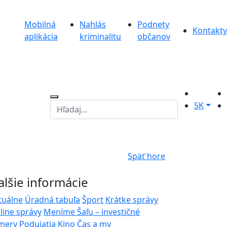
Mobilná
Nahlás
Podnety
Kontakty
aplikácia
kriminalitu
občanov
SK
Späť hore
alšie informácie
tuálne
Úradná tabuľa
Šport
Krátke správy
line správy
Meníme Šaľu – investičné
mery
Podujatia
Kino
Čas a my