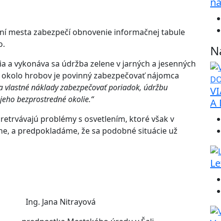
na
ní mesta zabezpečí obnovenie informačnej tabule
o.
N
ia a vykonáva sa údržba zelene v jarných a jesenných
 okolo hrobov je povinný zabezpečovať nájomca
a vlastné náklady zabezpečovať poriadok, údržbu
VI
 jeho bezprostredné okolie.“
A
pretrvávajú problémy s osvetlením, ktoré však v
e, a predpokladáme, že sa podobné situácie už
Le
Ing. Jana Nitrayová