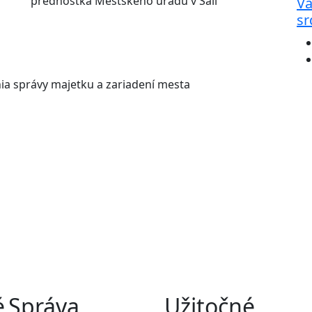
prednostka Mestského úradu v Šali
Va
sr
nia správy majetku a zariadení mesta
é
Správa
Užitočné