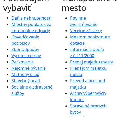
vybaviť
mesto
Daň z nehnuteľnosti
Povinné
Miestny poplatok za
zverejňovanie
komunálne odpady
Verejné zákazky
Osvedčovanie
Mestom poskytnuté
podpisov
dotácie
Zber odpadov
Informácie podľa
Výrub stromov
z.č.211/2000
Parkovanie
Predaj majetku mesta
Nájomné bývanie
Prenájom majetku
Matričný úrad
mesta
Stavebný úrad
Prevod a prechod
Sociálne a zdravotné
majetku
služby
Archív výberových
konaní
Správa nájomných
bytov