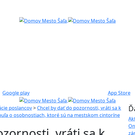
Google play
App Store
Ď
ácie poslancov
>
Chcel by dať do pozornosti, vráti sa k
buľa o osobnostiach, ktoré sú na mestskom cintoríne
Ak
On
zornosti, vráti sa k
zá