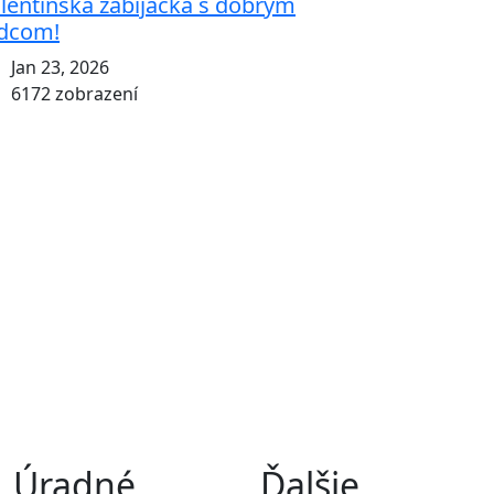
lentínska zabíjačka s dobrým
dcom!
Jan 23, 2026
6172 zobrazení
Úradné
Ďalšie