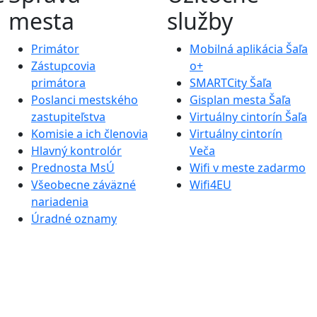
mesta
služby
Primátor
Mobilná aplikácia Šaľa
Zástupcovia
o+
primátora
SMARTCity Šaľa
Poslanci mestského
Gisplan mesta Šaľa
zastupiteľstva
Virtuálny cintorín Šaľa
Komisie a ich členovia
Virtuálny cintorín
Hlavný kontrolór
Veča
Prednosta MsÚ
Wifi v meste zadarmo
Všeobecne záväzné
Wifi4EU
nariadenia
Úradné oznamy