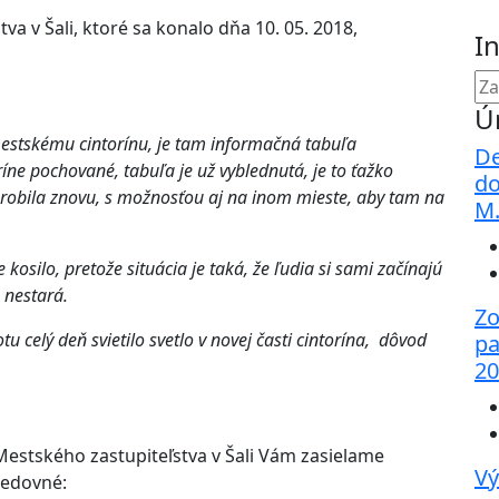
va v Šali, ktoré sa konalo dňa 10. 05. 2018,
I
Ú
 mestskému cintorínu, je tam informačná tabuľa
De
íne pochované, tabuľa je už vyblednutá, je to ťažko
do
urobila znovu, s možnosťou aj na inom mieste, aby tam na
M
 kosilo, pretože situácia je taká, že ľudia si sami začínajú
 nestará.
Zo
tu celý deň svietilo svetlo v novej časti cintorína, dôvod
pa
20
Mestského zastupiteľstva v Šali Vám zasielame
Vý
ledovné: