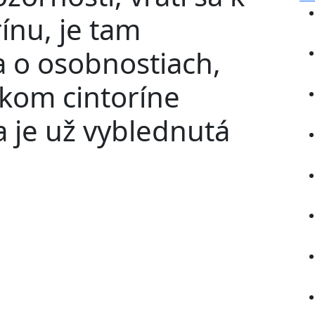
ínu, je tam
 o osobnostiach,
skom cintoríne
 je už vyblednutá