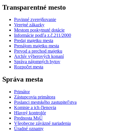
Transparentné mesto
Povinné zverejňovanie
Verejné zákazky
Mestom poskytnuté dotácie
Informácie podľa z.č.211/2000
Predaj majetku mesta
Prenájom majetku mesta
Prevod a prechod majetku
Archív výberových konaní
Správa nájomných bytov
Rozpočet mesta
Správa mesta
Primátor
Zástupcovia primátora
Poslanci mestského zastupiteľstva
Komisie a ich členovia
Hlavný kontrolór
Prednosta MsÚ
Všeobecne záväzné nariadenia
Úradné oznamy