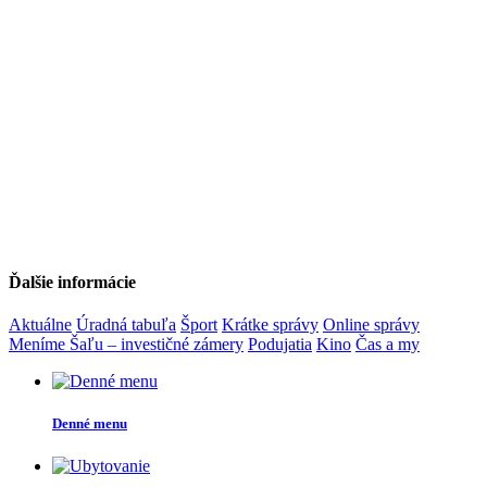
Ďalšie informácie
Aktuálne
Úradná tabuľa
Šport
Krátke správy
Online správy
Meníme Šaľu – investičné zámery
Podujatia
Kino
Čas a my
Denné menu