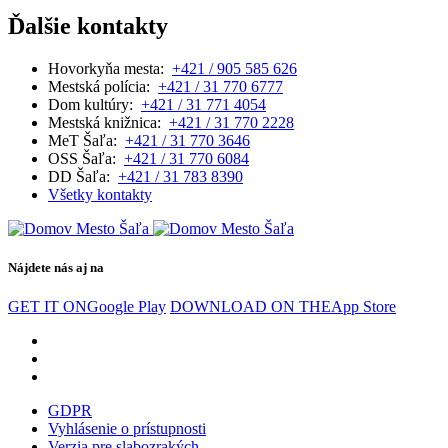
Ďalšie kontakty
Hovorkyňa mesta:
+421 / 905 585 626
Mestská polícia:
+421 / 31 770 6777
Dom kultúry:
+421 / 31 771 4054
Mestská knižnica:
+421 / 31 770 2228
MeT Šaľa:
+421 / 31 770 3646
OSS Šaľa:
+421 / 31 770 6084
DD Šaľa:
+421 / 31 783 8390
Všetky kontakty
Nájdete nás aj na
GET IT ON
Google Play
DOWNLOAD ON THE
App Store
GDPR
Vyhlásenie o prístupnosti
Verzia pre slabozrakých