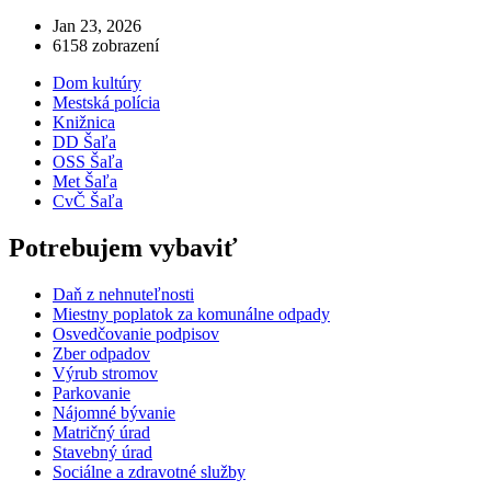
Jan 23, 2026
6158 zobrazení
Dom kultúry
Mestská polícia
Knižnica
DD Šaľa
OSS Šaľa
Met Šaľa
CvČ Šaľa
Potrebujem vybaviť
Daň z nehnuteľnosti
Miestny poplatok za komunálne odpady
Osvedčovanie podpisov
Zber odpadov
Výrub stromov
Parkovanie
Nájomné bývanie
Matričný úrad
Stavebný úrad
Sociálne a zdravotné služby