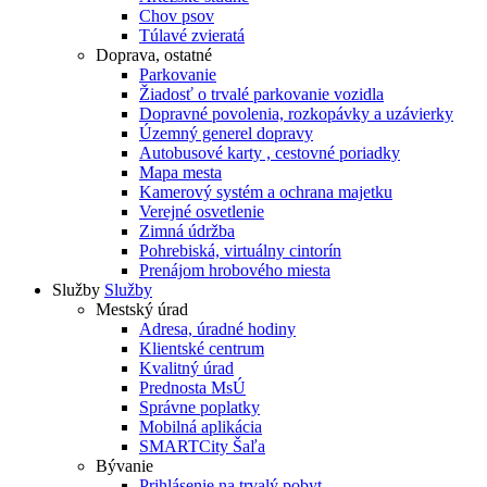
Chov psov
Túlavé zvieratá
Doprava, ostatné
Parkovanie
Žiadosť o trvalé parkovanie vozidla
Dopravné povolenia, rozkopávky a uzávierky
Územný generel dopravy
Autobusové karty , cestovné poriadky
Mapa mesta
Kamerový systém a ochrana majetku
Verejné osvetlenie
Zimná údržba
Pohrebiská, virtuálny cintorín
Prenájom hrobového miesta
Služby
Služby
Mestský úrad
Adresa, úradné hodiny
Klientské centrum
Kvalitný úrad
Prednosta MsÚ
Správne poplatky
Mobilná aplikácia
SMARTCity Šaľa
Bývanie
Prihlásenie na trvalý pobyt