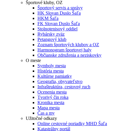
Športové kluby, OZ
Športový servis a správy
HK Slovan Duslo Šaľa
HKM Šaľa
FK Slovan Duslo Šaľa
Stolnotenisový oddiel
Rybársky zväz
Petangový klub
Zoznam športových klubov a OZ
Harmonogram športovej haly
Občianske združenia a neziskovky
O meste
Symboly mesta
História mesta
Kultúrne pamiatky
Geografia, obyvateľstvo
Infraštruktúra, cestovný ruch
Ocenenia mesta
Tvorivý čin roka
Kronika mesta
Mapa mesta
Čas a my
Užitočné odkazy
Online cestovné poriadky MHD Šaľa
Katastrálny portál