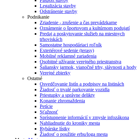
Pasport stavby
Legalizácia stavby
Odstránenie stavby
Podnikanie
Zriadenie - zrušenie a čas prevádzkarne
Oznámenie o športovom a kultúrnom podujatí
Predaj a poskytovanie služieb na miestnych
trhoviskách
Samostatne hospodáriaci roľník
Exteriérové sedenie (terasy)
Mobilné reklamné zariadenia
Osobitné užívanie verejného priestranstva
Šaliansky jarmok, vianočné trhy, slávnosti a hody
Verejné zbierky
Ostatné
Osvedčovanie listín a podpisov na listinách
Žiadosť o trvalé parkovanie vozidla
Priestupky a správne delikty
Konanie zhromaždenia
Petície
Sťažnosť
Sprístupnenie informácií v zmysle infozákona
Nahliadnutie do kroniky mesta
Rybárske lístky
Žiadosť o použitie erbu/loga mesta