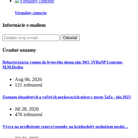
Virtuálny cintorín
Informácie e-mailom
Odoslať
Úradné oznamy
Debarierizácia vstupu do bytového domu súp. 903, SVBaNP Centrum,
M.M.Hodžu
Aug 06, 2026
121 zobrazení
Zoznam obsadených a voľných parkovacích miest v meste Šaľa - jún 2025
Júl 28, 2026
476 zobrazení
Výzva na predloženie cenovej ponuky na krátkodobý podnájom medzi…