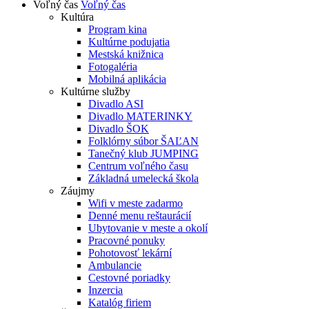
Voľný čas
Voľný čas
Kultúra
Program kina
Kultúrne podujatia
Mestská knižnica
Fotogaléria
Mobilná aplikácia
Kultúrne služby
Divadlo ASI
Divadlo MATERINKY
Divadlo ŠOK
Folklórny súbor ŠAĽAN
Tanečný klub JUMPING
Centrum voľného času
Základná umelecká škola
Záujmy
Wifi v meste zadarmo
Denné menu reštaurácií
Ubytovanie v meste a okolí
Pracovné ponuky
Pohotovosť lekární
Ambulancie
Cestovné poriadky
Inzercia
Katalóg firiem