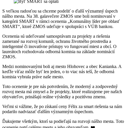
S veľkou radosťou sa chceme podeliť o ďalší významný úspech
nášho mesta. Na 38. galavečere ZMOS sme boli nominovaní v
kategórii SMART v rámci ocenenia „Komunálny líder pre oblasť
SMART“, ktoré ZMOS udeľuje v spolupráci s VÚB bankou.
Ocenenia sú udeľované samosprávam za projekty a riešenia
zamerané na rozvoj komunít, ochranu životného prostredia a
inteligentné či inovatívne prístupy vo fungovaní miest a obcí. O
laureátoch rozhodovala odborná komisia na základe nominácií
ZMOS.
Medzi nominovanými boli aj mesto Hlohovec a obec Kanianka. A
keďže víťaz môže byť len jeden, o to viac nás teší, že odborná
komisia vybrala práve naše mesto.
Toto ocenenie je pre nás potvrdením, že moderný a zodpovedný
rozvoj mesta má zmysel a že projekty, ktoré realizujeme pre našich
obyvateľov, prinášajú reálne výsledky a pozitívnu zmenu.
Veľmi si vážime, že po získaní ceny Félix za smart riešenia sa nám
podarilo nadviazať ďalším významným úspechom.
Ďakujeme všetkým, ktorí sa podieľajú na rozvoji nášho mesta. Toto
ocenenie patrí celému mestu a jeho obyvateľom. ❤️