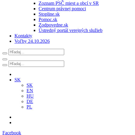
Zoznam PSČ miest a obcí v SR
Centrum právnej pomoci
Stopline.sk
Pomoc.sk
Zodpovedne.sk
Ústredný portál verejných služieb
Kontakty
Voľby 24.10.2026
SK
SK
EN
HU
DE
PL
Facebook