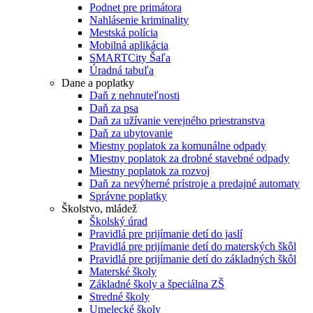
Podnet pre primátora
Nahlásenie kriminality
Mestská polícia
Mobilná aplikácia
SMARTCity Šaľa
Úradná tabuľa
Dane a poplatky
Daň z nehnuteľnosti
Daň za psa
Daň za užívanie verejného priestranstva
Daň za ubytovanie
Miestny poplatok za komunálne odpady
Miestny poplatok za drobné stavebné odpady
Miestny poplatok za rozvoj
Daň za nevýherné prístroje a predajné automaty
Správne poplatky
Školstvo, mládež
Školský úrad
Pravidlá pre prijímanie detí do jaslí
Pravidlá pre prijímanie detí do materských škôl
Pravidlá pre prijímanie detí do základných škôl
Materské školy
Základné školy a špeciálna ZŠ
Stredné školy
Umelecké školy