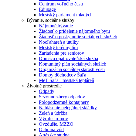
Centrum voľného času
Edupage
Mestský parlament mladých
Bývanie, sociálne služby
Nájomné bývanie
Žiadosť o pridelenie nájomného bytu
Žiadosť o poskytnutie sociálnych služieb
Nocľaháreň a útulky
Mestský terénny tím
Zariadenia pre seniorov
Domáca opatrovateľská služba
Komunitný plán sociálnych služieb
Organizácia sociálnej starostlivosti
Domov dôchodcov Šaľa
MeT Šaľa - mestská tepláreň
Životné prostredie
Odpady
Sezónne zbery odpadov
Polopodzemné kontajnery
Nahlásenie nelegálnej skládky
Zeleň a údržba
Výrub stromov
Ovzdušie, MZZO
Ochrana vôd
Artézske studne