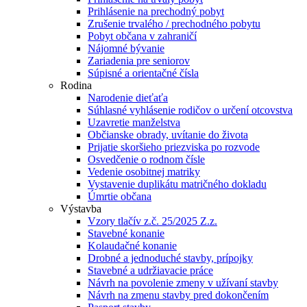
Prihlásenie na prechodný pobyt
Zrušenie trvalého / prechodného pobytu
Pobyt občana v zahraničí
Nájomné bývanie
Zariadenia pre seniorov
Súpisné a orientačné čísla
Rodina
Narodenie dieťaťa
Súhlasné vyhlásenie rodičov o určení otcovstva
Uzavretie manželstva
Občianske obrady, uvítanie do života
Prijatie skoršieho priezviska po rozvode
Osvedčenie o rodnom čísle
Vedenie osobitnej matriky
Vystavenie duplikátu matričného dokladu
Úmrtie občana
Výstavba
Vzory tlačív z.č. 25/2025 Z.z.
Stavebné konanie
Kolaudačné konanie
Drobné a jednoduché stavby, prípojky
Stavebné a udržiavacie práce
Návrh na povolenie zmeny v užívaní stavby
Návrh na zmenu stavby pred dokončením