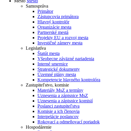
Mesto
Mesto
Samospráva
Primátor
Zástupcovia primátora
Hlavný kontrolór
Organizácie mesta
Partnerské mestá
Projekty EU a rozvoj mesta
Investičné zámery mesta
Legislatíva
Štatút mesta
Všeobecne záväzné nariadenia
Interné smernice
Strategické dokumenty
Územné plány mesta
Kompetencie hlavného kontrolóra
Zastupiteľstvo, komisie
Materiály MsZ a termíny
Uznesenia a zápisnice MsZ
Uznesenia a zápisnice komisií
Poslanci zastupiteľstva
Komisie a ich členovia
Interpelácie poslancov
Rokovací a odmeňovací poriadok
Hospodárenie