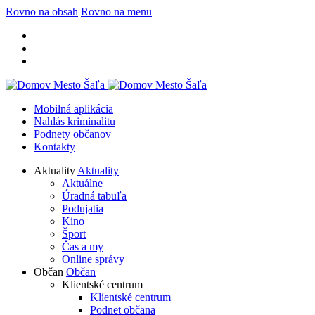
Rovno na obsah
Rovno na menu
Mobilná aplikácia
Nahlás kriminalitu
Podnety občanov
Kontakty
Aktuality
Aktuality
Aktuálne
Úradná tabuľa
Podujatia
Kino
Šport
Čas a my
Online správy
Občan
Občan
Klientské centrum
Klientské centrum
Podnet občana