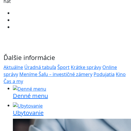
hat
Ďalšie informácie
Aktuálne
Úradná tabuľa
Šport
Krátke správy
Online
správy
Meníme Šaľu – investičné zámery
Podujatia
Kino
Čas a my
Denné menu
Ubytovanie