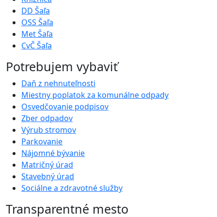
DD Šaľa
OSS Šaľa
Met Šaľa
CvČ Šaľa
Potrebujem vybaviť
Daň z nehnuteľnosti
Miestny poplatok za komunálne odpady
Osvedčovanie podpisov
Zber odpadov
Výrub stromov
Parkovanie
Nájomné bývanie
Matričný úrad
Stavebný úrad
Sociálne a zdravotné služby
Transparentné mesto