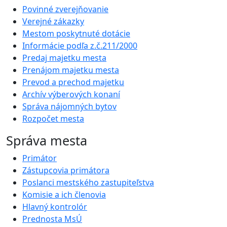
Povinné zverejňovanie
Verejné zákazky
Mestom poskytnuté dotácie
Informácie podľa z.č.211/2000
Predaj majetku mesta
Prenájom majetku mesta
Prevod a prechod majetku
Archív výberových konaní
Správa nájomných bytov
Rozpočet mesta
Správa mesta
Primátor
Zástupcovia primátora
Poslanci mestského zastupiteľstva
Komisie a ich členovia
Hlavný kontrolór
Prednosta MsÚ