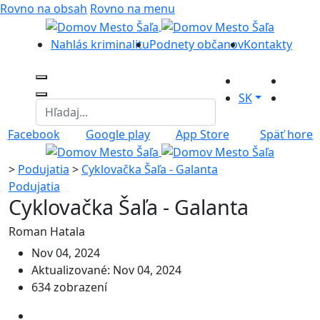
Rovno na obsah
Rovno na menu
Nahlás kriminalitu
Podnety občanov
Kontakty
SK
Facebook
Google play
App Store
Späť hore
>
Podujatia
>
Cyklovačka Šaľa - Galanta
Podujatia
Cyklovačka Šaľa - Galanta
Roman Hatala
Nov 04, 2024
Aktualizované: Nov 04, 2024
634 zobrazení