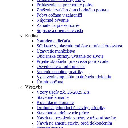
Prihlásenie na prechodný pobyt
Zrušenie trvalého / prechodného pobytu
Pobyt občana v zahraničí
Nájomné bývanie
Zariadenia pre seniorov
Súpisné a orientačné čísla
Rodina
Narodenie dieťaťa
Súhlasné vyhlásenie rodičov o určení otcovstva
Uzavretie manželstva
Občianske obrady, uvítanie do života
Prijatie skoršieho priezviska po rozvode
Osvedčenie o rodnom čísle
Vedenie osobitnej matriky
Vystavenie duplikátu matričného dokladu
Úmrtie občana
Výstavba
Vzory tlačív z.č. 25/2025 Z.z.
Stavebné konanie
Kolaudačné konanie
Drobné a jednoduché stavby, prípojky
Stavebné a udržiavacie práce
Návrh na povolenie zmeny v užívaní stavby
Návrh na zmenu stavby pred dokončením