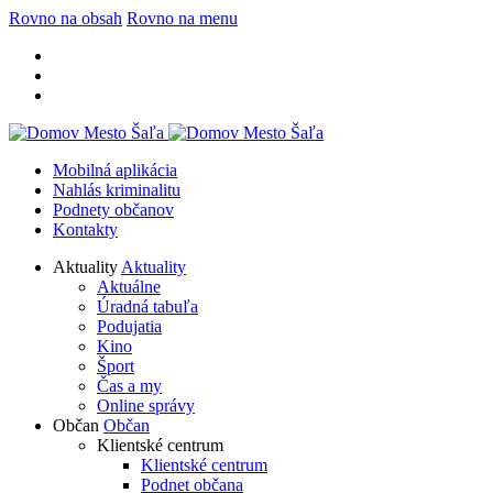
Rovno na obsah
Rovno na menu
Mobilná aplikácia
Nahlás kriminalitu
Podnety občanov
Kontakty
Aktuality
Aktuality
Aktuálne
Úradná tabuľa
Podujatia
Kino
Šport
Čas a my
Online správy
Občan
Občan
Klientské centrum
Klientské centrum
Podnet občana