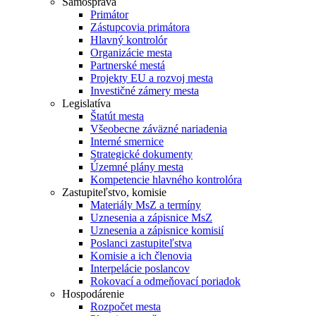
Samospráva
Primátor
Zástupcovia primátora
Hlavný kontrolór
Organizácie mesta
Partnerské mestá
Projekty EU a rozvoj mesta
Investičné zámery mesta
Legislatíva
Štatút mesta
Všeobecne záväzné nariadenia
Interné smernice
Strategické dokumenty
Územné plány mesta
Kompetencie hlavného kontrolóra
Zastupiteľstvo, komisie
Materiály MsZ a termíny
Uznesenia a zápisnice MsZ
Uznesenia a zápisnice komisií
Poslanci zastupiteľstva
Komisie a ich členovia
Interpelácie poslancov
Rokovací a odmeňovací poriadok
Hospodárenie
Rozpočet mesta