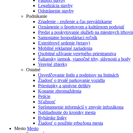
Pasport stavby
Legalizácia stavby
Odstránenie stavby
Podnikanie
Zriadenie - zrušenie a čas prevádzkarne
Oznámenie o športovom a kultúrnom podujatí
Predaj a poskytovanie služieb na miestnych trhovi
Samostatne hospodáriaci roľník
Exteriérové sedenie (terasy)
Mobilné reklamné zariadenia
Osobitné užívanie verejného priestranstva
Šaliansky jarmok, vianočné trhy, slávnosti a hody
Verejné zbierky
Ostatné
Osvedčovanie listín a podpisov na listinách
Žiadosť o trvalé parkovanie vozidla
Priestupky a správne delikty
Konanie zhromaždenia
Petície
Sťažnosť
Sprístupnenie informácií v zmysle infozákona
Nahliadnutie do kroniky mesta
Rybárske lístky
Žiadosť o použitie erbu/loga mesta
Mesto
Mesto