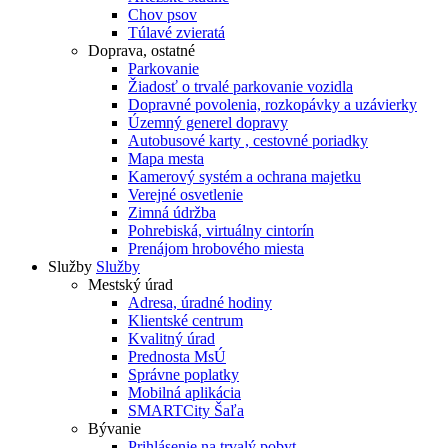
Chov psov
Túlavé zvieratá
Doprava, ostatné
Parkovanie
Žiadosť o trvalé parkovanie vozidla
Dopravné povolenia, rozkopávky a uzávierky
Územný generel dopravy
Autobusové karty , cestovné poriadky
Mapa mesta
Kamerový systém a ochrana majetku
Verejné osvetlenie
Zimná údržba
Pohrebiská, virtuálny cintorín
Prenájom hrobového miesta
Služby
Služby
Mestský úrad
Adresa, úradné hodiny
Klientské centrum
Kvalitný úrad
Prednosta MsÚ
Správne poplatky
Mobilná aplikácia
SMARTCity Šaľa
Bývanie
Prihlásenie na trvalý pobyt