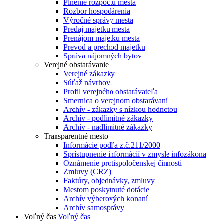
Plnenie rozpočtu mesta
Rozbor hospodárenia
Výročné správy mesta
Predaj majetku mesta
Prenájom majetku mesta
Prevod a prechod majetku
Správa nájomných bytov
Verejné obstarávanie
Verejné zákazky
Súťaž návrhov
Profil verejného obstarávateľa
Smernica o verejnom obstarávaní
Archív - zákazky s nízkou hodnotou
Archív - podlimitné zákazky
Archív - nadlimitné zákazky
Transparentné mesto
Informácie podľa z.č.211/2000
Sprístupnenie informácií v zmysle infozákona
Oznámenie protispoločenskej činnosti
Zmluvy (CRZ)
Faktúry, objednávky, zmluvy
Mestom poskytnuté dotácie
Archív výberových konaní
Archív samosprávy
Voľný čas
Voľný čas