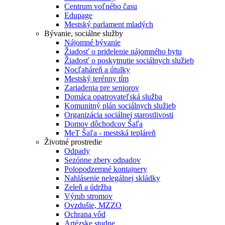
Centrum voľného času
Edupage
Mestský parlament mladých
Bývanie, sociálne služby
Nájomné bývanie
Žiadosť o pridelenie nájomného bytu
Žiadosť o poskytnutie sociálnych služieb
Nocľaháreň a útulky
Mestský terénny tím
Zariadenia pre seniorov
Domáca opatrovateľská služba
Komunitný plán sociálnych služieb
Organizácia sociálnej starostlivosti
Domov dôchodcov Šaľa
MeT Šaľa - mestská tepláreň
Životné prostredie
Odpady
Sezónne zbery odpadov
Polopodzemné kontajnery
Nahlásenie nelegálnej skládky
Zeleň a údržba
Výrub stromov
Ovzdušie, MZZO
Ochrana vôd
Artézske studne