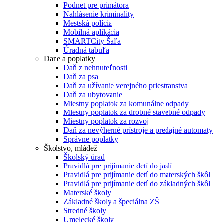
Podnet pre primátora
Nahlásenie kriminality
Mestská polícia
Mobilná aplikácia
SMARTCity Šaľa
Úradná tabuľa
Dane a poplatky
Daň z nehnuteľnosti
Daň za psa
Daň za užívanie verejného priestranstva
Daň za ubytovanie
Miestny poplatok za komunálne odpady
Miestny poplatok za drobné stavebné odpady
Miestny poplatok za rozvoj
Daň za nevýherné prístroje a predajné automaty
Správne poplatky
Školstvo, mládež
Školský úrad
Pravidlá pre prijímanie detí do jaslí
Pravidlá pre prijímanie detí do materských škôl
Pravidlá pre prijímanie detí do základných škôl
Materské školy
Základné školy a špeciálna ZŠ
Stredné školy
Umelecké školy