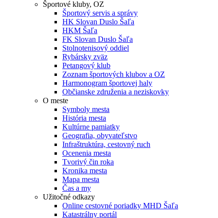
Športové kluby, OZ
Športový servis a správy
HK Slovan Duslo Šaľa
HKM Šaľa
FK Slovan Duslo Šaľa
Stolnotenisový oddiel
Rybársky zväz
Petangový klub
Zoznam športových klubov a OZ
Harmonogram športovej haly
Občianske združenia a neziskovky
O meste
Symboly mesta
História mesta
Kultúrne pamiatky
Geografia, obyvateľstvo
Infraštruktúra, cestovný ruch
Ocenenia mesta
Tvorivý čin roka
Kronika mesta
Mapa mesta
Čas a my
Užitočné odkazy
Online cestovné poriadky MHD Šaľa
Katastrálny portál