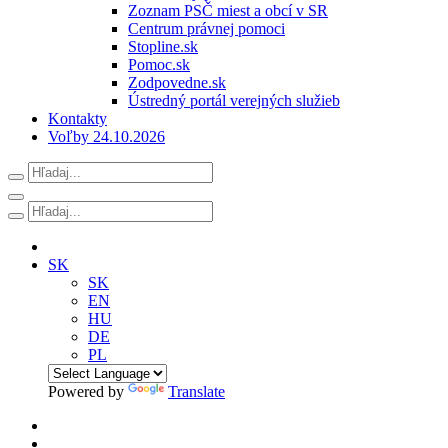
Zoznam PSČ miest a obcí v SR
Centrum právnej pomoci
Stopline.sk
Pomoc.sk
Zodpovedne.sk
Ústredný portál verejných služieb
Kontakty
Voľby 24.10.2026
SK
SK
EN
HU
DE
PL
Powered by
Translate