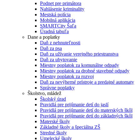
Podnet pre primátora
Nahlásenie kriminality
Mestská polícia
Mobilná aplikácia
SMARTCity Šaľa
Úradná tabuľa
Dane a poplatky
Daň z nehnuteľnosti
Daň za psa
Daň za užívanie verejného priestranstva
Daň za ubytovanie
Miestny poplatok za komunálne odpady
Miestny poplatok za drobné stavebné odpady
Miestny poplatok za rozvoj
Daň za nevýherné prístroje a predajné automaty
Správne poplatky
Školstvo, mládež
Školský úrad
Pravidlá pre prijímanie detí do jaslí
Pravidlá pre prijímanie detí do materských škôl
Pravidlá pre prijímanie detí do základných škôl
Materské školy
Základné školy a špeciálna ZŠ
Stredné školy
Umelecké školy