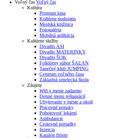
Voľný čas
Voľný čas
Kultúra
Program kina
Kultúrne podujatia
Mestská knižnica
Fotogaléria
Mobilná aplikácia
Kultúrne služby
Divadlo ASI
Divadlo MATERINKY
Divadlo ŠOK
Folklórny súbor ŠAĽAN
Tanečný klub JUMPING
Centrum voľného času
Základná umelecká škola
Záujmy
Wifi v meste zadarmo
Denné menu reštaurácií
Ubytovanie v meste a okolí
Pracovné ponuky
Pohotovosť lekární
Ambulancie
Cestovné poriadky
Inzercia
Katalóg firiem