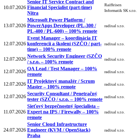
Senior IT Service Contract and
Raiffeisen
10.07.2026
Financial Specialist (part-time)
Informatik SK s.r.o.
Nitra
Microsoft Power Platform /
13.07.2026
PowerApps Developer (PL-300 /
radixal s.r.o.
PL-400 / PL-600) – 100% remote
Event Manager – koordinácia IT
12.07.2026
konferencií a školení (SZČO / part-
radixal s.r.o.
time) – 100% remote
Network Security Engineer (SZČO
12.07.2026
radixal s.r.o.
/ s.r.o. – 100% remote
QA Lead / Test Manager – 100%
12.07.2026
radixal s.r.o.
remote
IT Projektový manažér / Scrum
12.07.2026
radixal s.r.o.
Master – 100% remote
Security Consultant / Penetračný
12.07.2026
radixal s.r.o.
tester (SZČO / s.r.o. – 100% remote
Sieťový bezpečnostný špecialista –
11.07.2026
Expert na IPS / Firewally – 100%
radixal s.r.o.
remote
Senior Cloud Infrastructure
24.07.2026
Engineer (KVM / OpenStack)
radixal s.r.o.
Praha