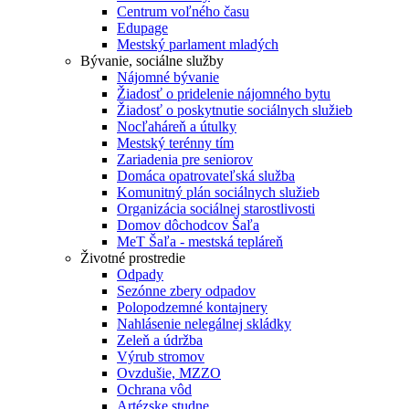
Centrum voľného času
Edupage
Mestský parlament mladých
Bývanie, sociálne služby
Nájomné bývanie
Žiadosť o pridelenie nájomného bytu
Žiadosť o poskytnutie sociálnych služieb
Nocľaháreň a útulky
Mestský terénny tím
Zariadenia pre seniorov
Domáca opatrovateľská služba
Komunitný plán sociálnych služieb
Organizácia sociálnej starostlivosti
Domov dôchodcov Šaľa
MeT Šaľa - mestská tepláreň
Životné prostredie
Odpady
Sezónne zbery odpadov
Polopodzemné kontajnery
Nahlásenie nelegálnej skládky
Zeleň a údržba
Výrub stromov
Ovzdušie, MZZO
Ochrana vôd
Artézske studne