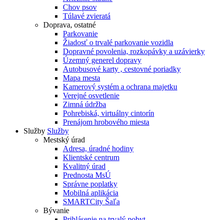
Chov psov
Túlavé zvieratá
Doprava, ostatné
Parkovanie
Žiadosť o trvalé parkovanie vozidla
Dopravné povolenia, rozkopávky a uzávierky
Územný generel dopravy
Autobusové karty , cestovné poriadky
Mapa mesta
Kamerový systém a ochrana majetku
Verejné osvetlenie
Zimná údržba
Pohrebiská, virtuálny cintorín
Prenájom hrobového miesta
Služby
Služby
Mestský úrad
Adresa, úradné hodiny
Klientské centrum
Kvalitný úrad
Prednosta MsÚ
Správne poplatky
Mobilná aplikácia
SMARTCity Šaľa
Bývanie
Prihlásenie na trvalý pobyt