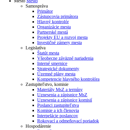
Mesto
Mesto
Samospráva
Primátor
Zástupcovia primátora
Hlavný kontrolór
Organizácie mesta
Partnerské mestá
Projekty EU a rozvoj mesta
Investičné zámery mesta
Legislatíva
Štatút mesta
Všeobecne záväzné nariadenia
Interné smernice
Strategické dokumenty
Územné plány mesta
Kompetencie hlavného kontrolóra
Zastupiteľstvo, komisie
Materiály MsZ a termíny
Uznesenia a zápisnice MsZ
Uznesenia a zápisnice komisií
Poslanci zastupiteľstva
Komisie a ich členovia
Interpelácie poslancov
Rokovací a odmeňovací poriadok
Hospodárenie