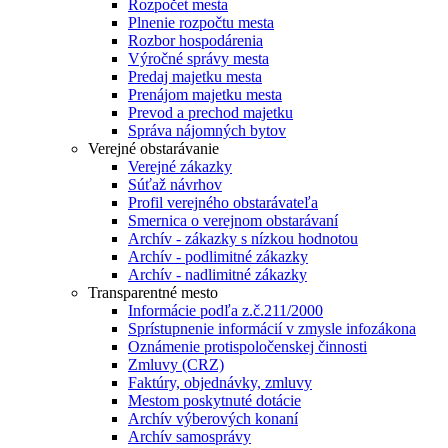
Rozpočet mesta
Plnenie rozpočtu mesta
Rozbor hospodárenia
Výročné správy mesta
Predaj majetku mesta
Prenájom majetku mesta
Prevod a prechod majetku
Správa nájomných bytov
Verejné obstarávanie
Verejné zákazky
Súťaž návrhov
Profil verejného obstarávateľa
Smernica o verejnom obstarávaní
Archív - zákazky s nízkou hodnotou
Archív - podlimitné zákazky
Archív - nadlimitné zákazky
Transparentné mesto
Informácie podľa z.č.211/2000
Sprístupnenie informácií v zmysle infozákona
Oznámenie protispoločenskej činnosti
Zmluvy (CRZ)
Faktúry, objednávky, zmluvy
Mestom poskytnuté dotácie
Archív výberových konaní
Archív samosprávy