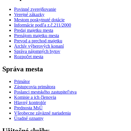
Povinné zverejňovanie
Verejné zákazky
Mestom poskytnuté dotácie
Informácie podľa z.č.211/2000
Predaj majetku mesta
Prenájom majetku mesta
Prevod a prechod majetku
Archív výberových konaní
Správa nájomných bytov
Rozpočet mesta
Správa mesta
Primátor
Zástupcovia primátora
Poslanci mestského zastupiteľstva
Komisie a ich členovia
Hlavný kontrolór
Prednosta MsÚ
Všeobecne záväzné nariadenia
Úradné oznamy
Užitočné služby