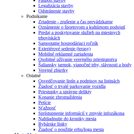
Pasport stavby
Legalizácia stavby
Odstránenie stavby
Podnikanie
Zriadenie - zrušenie a čas prevádzkarne
Oznámenie o športovom a kultúrnom podujatí
Predaj a poskytovanie služieb na miestnych
trhoviskách
Samostatne hospodáriaci roľník
Exteriérové sedenie (terasy)
Mobilné reklamné zariadenia
Osobitné užívanie verejného priestranstva
Šaliansky jarmok, vianočné trhy, slávnosti a hody
Verejné zbierky
Ostatné
Osvedčovanie listín a podpisov na listinách
Žiadosť o trvalé parkovanie vozidla
Priestupky a správne delikty
Konanie zhromaždenia
Petície
Sťažnosť
Sprístupnenie informácií v zmysle infozákona
Nahliadnutie do kroniky mesta
Rybárske lístky
Žiadosť o použitie erbu/loga mesta