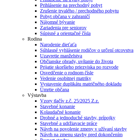
Prihlásenie na prechodný pobyt
Zrušenie trvalého / prechodného pobytu
Pobyt občana v zahraničí
Nájomné bývanie
Zariadenia pre seniorov
Súpisné a orientačné čísla
Rodina
Narodenie dieťaťa
Súhlasné vyhlásenie rodičov o určení otcovstva
Uzavretie manželstva
Občianske obrady, uvítanie do života
Prijatie skoršieho priezviska po rozvode
Osvedčenie o rodnom čísle
Vedenie osobitnej matriky
Vystavenie duplikátu matričného dokladu
Úmrtie občana
Výstavba
Vzory tlačív z.č. 25/2025 Z.z.
Stavebné konanie
Kolaudačné konanie
Drobné a jednoduché stavby, prípojky
Stavebné a udržiavacie práce
Návrh na povolenie zmeny v užívaní stavby
Návrh na zmenu stavby pred dokončením