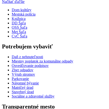
Načítať ďaľšie
Dom kultúry
Mestská polícia
Knižnica
DD Šaľa
OSS Šaľa
Met Šaľa
CvČ Šaľa
Potrebujem vybaviť
Daň z nehnuteľnosti
Miestny poplatok za komunálne odpady
Osvedčovanie podpisov
Zber odpadov
Výrub stromov
Parkovanie
Nájomné bývanie
Matričný úrad
Stavebný úrad
Sociálne a zdravotné služby
Transparentné mesto