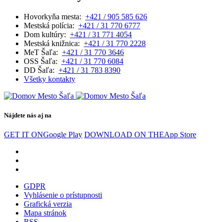
Hovorkyňa mesta:
+421 / 905 585 626
Mestská polícia:
+421 / 31 770 6777
Dom kultúry:
+421 / 31 771 4054
Mestská knižnica:
+421 / 31 770 2228
MeT Šaľa:
+421 / 31 770 3646
OSS Šaľa:
+421 / 31 770 6084
DD Šaľa:
+421 / 31 783 8390
Všetky kontakty
Nájdete nás aj na
GET IT ON
Google Play
DOWNLOAD ON THE
App Store
GDPR
Vyhlásenie o prístupnosti
Grafická verzia
Mapa stránok
RSS