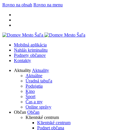
Rovno na obsah
Rovno na menu
Mobilná aplikácia
Nahlás kriminalitu
Podnety občanov
Kontakty
Aktuality
Aktuality
Aktuálne
Úradná tabuľa
Podujatia
Kino
Šport
Čas a my
Online správy
Občan
Občan
Klientské centrum
Klientské centrum
Podnet občana