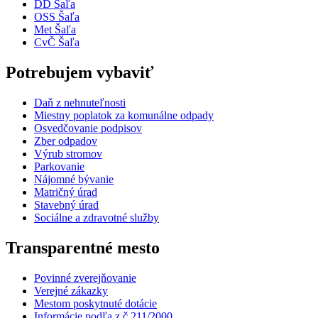
DD Šaľa
OSS Šaľa
Met Šaľa
CvČ Šaľa
Potrebujem vybaviť
Daň z nehnuteľnosti
Miestny poplatok za komunálne odpady
Osvedčovanie podpisov
Zber odpadov
Výrub stromov
Parkovanie
Nájomné bývanie
Matričný úrad
Stavebný úrad
Sociálne a zdravotné služby
Transparentné mesto
Povinné zverejňovanie
Verejné zákazky
Mestom poskytnuté dotácie
Informácie podľa z.č.211/2000