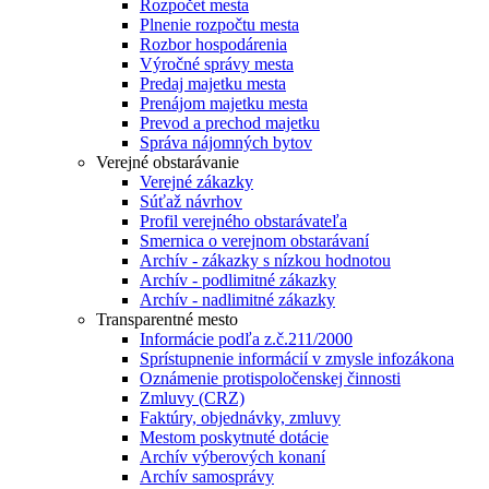
Rozpočet mesta
Plnenie rozpočtu mesta
Rozbor hospodárenia
Výročné správy mesta
Predaj majetku mesta
Prenájom majetku mesta
Prevod a prechod majetku
Správa nájomných bytov
Verejné obstarávanie
Verejné zákazky
Súťaž návrhov
Profil verejného obstarávateľa
Smernica o verejnom obstarávaní
Archív - zákazky s nízkou hodnotou
Archív - podlimitné zákazky
Archív - nadlimitné zákazky
Transparentné mesto
Informácie podľa z.č.211/2000
Sprístupnenie informácií v zmysle infozákona
Oznámenie protispoločenskej činnosti
Zmluvy (CRZ)
Faktúry, objednávky, zmluvy
Mestom poskytnuté dotácie
Archív výberových konaní
Archív samosprávy