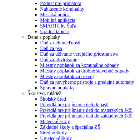
Podnet pre primátora
Nahlásenie kriminality
Mestská polícia
Mobilná aplikácia
SMARTCity Šaľa
Úradná tabuľa
Dane a poplatky
Daň z nehnuteľnosti
Daň za psa
Daň za užívanie verejného priestranstva
Daň za ubytovanie
Miestny poplatok za komunálne odpady
Miestny poplatok za drobné stavebné odpady
Miestny poplatok za rozvoj
Daň za nevýherné prístroje a predajné automaty
Správne poplatky
Školstvo, mládež
Školský úrad
Pravidlá pre prijímanie detí do jaslí
Pravidlá pre prijímanie detí do materských škôl
Pravidlá pre prijímanie detí do základných škôl
Materské školy
Základné školy a špeciálna ZŠ
Stredné školy
Umelecké školy