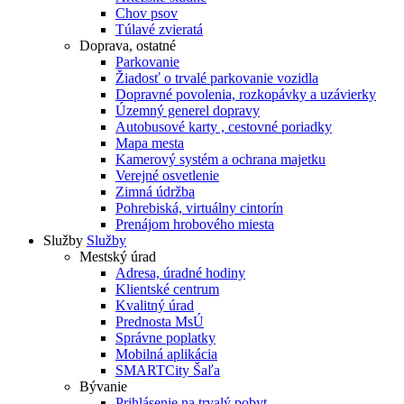
Chov psov
Túlavé zvieratá
Doprava, ostatné
Parkovanie
Žiadosť o trvalé parkovanie vozidla
Dopravné povolenia, rozkopávky a uzávierky
Územný generel dopravy
Autobusové karty , cestovné poriadky
Mapa mesta
Kamerový systém a ochrana majetku
Verejné osvetlenie
Zimná údržba
Pohrebiská, virtuálny cintorín
Prenájom hrobového miesta
Služby
Služby
Mestský úrad
Adresa, úradné hodiny
Klientské centrum
Kvalitný úrad
Prednosta MsÚ
Správne poplatky
Mobilná aplikácia
SMARTCity Šaľa
Bývanie
Prihlásenie na trvalý pobyt