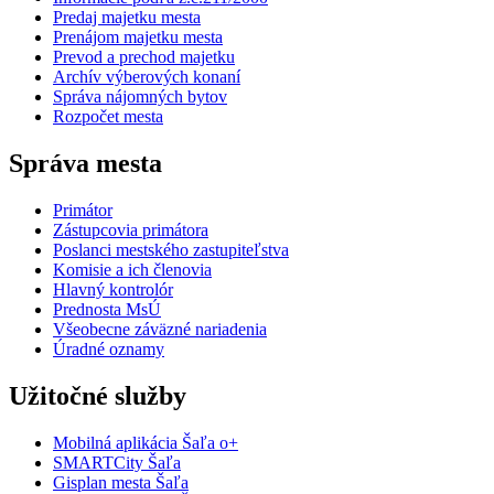
Predaj majetku mesta
Prenájom majetku mesta
Prevod a prechod majetku
Archív výberových konaní
Správa nájomných bytov
Rozpočet mesta
Správa mesta
Primátor
Zástupcovia primátora
Poslanci mestského zastupiteľstva
Komisie a ich členovia
Hlavný kontrolór
Prednosta MsÚ
Všeobecne záväzné nariadenia
Úradné oznamy
Užitočné služby
Mobilná aplikácia Šaľa o+
SMARTCity Šaľa
Gisplan mesta Šaľa