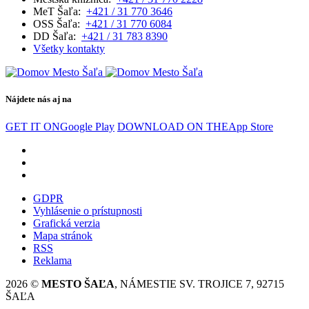
MeT Šaľa:
+421 / 31 770 3646
OSS Šaľa:
+421 / 31 770 6084
DD Šaľa:
+421 / 31 783 8390
Všetky kontakty
Nájdete nás aj na
GET IT ON
Google Play
DOWNLOAD ON THE
App Store
GDPR
Vyhlásenie o prístupnosti
Grafická verzia
Mapa stránok
RSS
Reklama
2026 ©
MESTO ŠAĽA
, NÁMESTIE SV. TROJICE 7, 92715
ŠAĽA