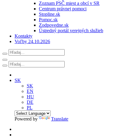
Zoznam PSČ miest a obcí v SR
Centrum právnej pomoci
Stopline.sk
Pomoc.sk
Zodpovedne.sk
Ústredný portál verejných služieb
Kontakty
Voľby 24.10.2026
SK
SK
EN
HU
DE
PL
Powered by
Translate