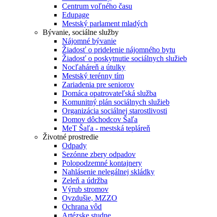
Centrum voľného času
Edupage
Mestský parlament mladých
Bývanie, sociálne služby
Nájomné bývanie
Žiadosť o pridelenie nájomného bytu
Žiadosť o poskytnutie sociálnych služieb
Nocľaháreň a útulky
Mestský terénny tím
Zariadenia pre seniorov
Domáca opatrovateľská služba
Komunitný plán sociálnych služieb
Organizácia sociálnej starostlivosti
Domov dôchodcov Šaľa
MeT Šaľa - mestská tepláreň
Životné prostredie
Odpady
Sezónne zbery odpadov
Polopodzemné kontajnery
Nahlásenie nelegálnej skládky
Zeleň a údržba
Výrub stromov
Ovzdušie, MZZO
Ochrana vôd
Artézske studne