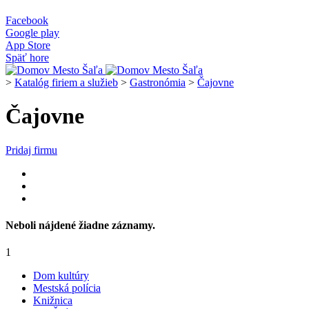
Facebook
Google play
App Store
Späť hore
>
Katalóg firiem a služieb
>
Gastronómia
>
Čajovne
Čajovne
Pridaj firmu
Neboli nájdené žiadne záznamy.
1
Dom kultúry
Mestská polícia
Knižnica