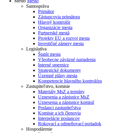
Mesto
Mesto
Samospráva
Primátor
Zástupcovia primátora
Hlavný kontrolór
Organizácie mesta
Partnerské mestá
Projekty EU a rozvoj mesta
Investičné zámery mesta
Legislatíva
Štatút mesta
Všeobecne záväzné nariadenia
Interné smernice
Strategické dokumenty
Územné plány mesta
Kompetencie hlavného kontrolóra
Zastupiteľstvo, komisie
Materiály MsZ a termíny
Uznesenia a zápisnice MsZ
Uznesenia a zápisnice komisií
Poslanci zastupiteľstva
Komisie a ich členovia
Interpelácie poslancov
Rokovací a odmeňovací poriadok
Hospodárenie