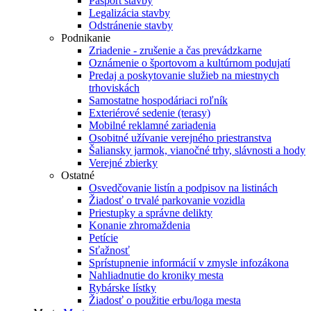
Pasport stavby
Legalizácia stavby
Odstránenie stavby
Podnikanie
Zriadenie - zrušenie a čas prevádzkarne
Oznámenie o športovom a kultúrnom podujatí
Predaj a poskytovanie služieb na miestnych
trhoviskách
Samostatne hospodáriaci roľník
Exteriérové sedenie (terasy)
Mobilné reklamné zariadenia
Osobitné užívanie verejného priestranstva
Šaliansky jarmok, vianočné trhy, slávnosti a hody
Verejné zbierky
Ostatné
Osvedčovanie listín a podpisov na listinách
Žiadosť o trvalé parkovanie vozidla
Priestupky a správne delikty
Konanie zhromaždenia
Petície
Sťažnosť
Sprístupnenie informácií v zmysle infozákona
Nahliadnutie do kroniky mesta
Rybárske lístky
Žiadosť o použitie erbu/loga mesta