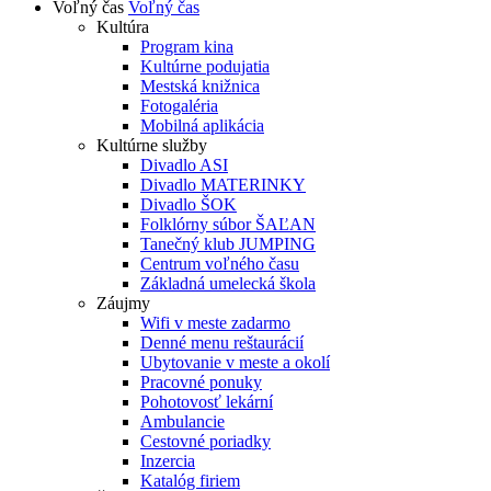
Voľný čas
Voľný čas
Kultúra
Program kina
Kultúrne podujatia
Mestská knižnica
Fotogaléria
Mobilná aplikácia
Kultúrne služby
Divadlo ASI
Divadlo MATERINKY
Divadlo ŠOK
Folklórny súbor ŠAĽAN
Tanečný klub JUMPING
Centrum voľného času
Základná umelecká škola
Záujmy
Wifi v meste zadarmo
Denné menu reštaurácií
Ubytovanie v meste a okolí
Pracovné ponuky
Pohotovosť lekární
Ambulancie
Cestovné poriadky
Inzercia
Katalóg firiem