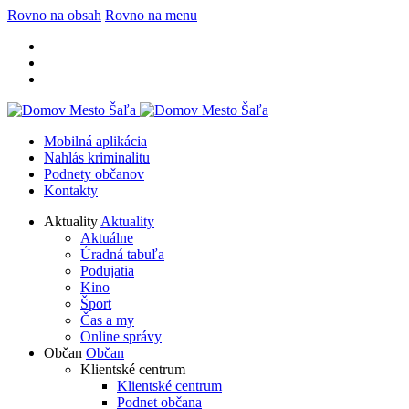
Rovno na obsah
Rovno na menu
Mobilná aplikácia
Nahlás kriminalitu
Podnety občanov
Kontakty
Aktuality
Aktuality
Aktuálne
Úradná tabuľa
Podujatia
Kino
Šport
Čas a my
Online správy
Občan
Občan
Klientské centrum
Klientské centrum
Podnet občana