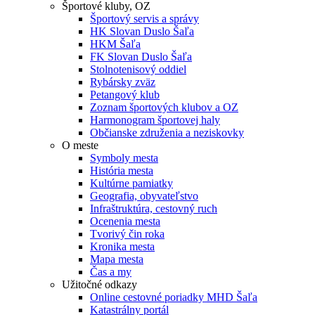
Športové kluby, OZ
Športový servis a správy
HK Slovan Duslo Šaľa
HKM Šaľa
FK Slovan Duslo Šaľa
Stolnotenisový oddiel
Rybársky zväz
Petangový klub
Zoznam športových klubov a OZ
Harmonogram športovej haly
Občianske združenia a neziskovky
O meste
Symboly mesta
História mesta
Kultúrne pamiatky
Geografia, obyvateľstvo
Infraštruktúra, cestovný ruch
Ocenenia mesta
Tvorivý čin roka
Kronika mesta
Mapa mesta
Čas a my
Užitočné odkazy
Online cestovné poriadky MHD Šaľa
Katastrálny portál