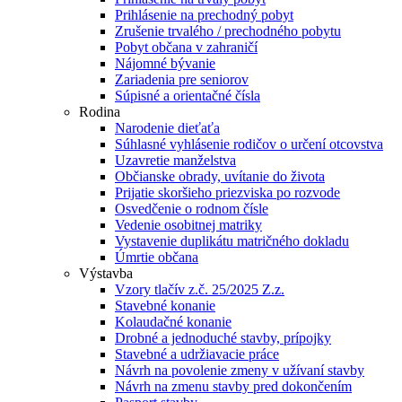
Prihlásenie na prechodný pobyt
Zrušenie trvalého / prechodného pobytu
Pobyt občana v zahraničí
Nájomné bývanie
Zariadenia pre seniorov
Súpisné a orientačné čísla
Rodina
Narodenie dieťaťa
Súhlasné vyhlásenie rodičov o určení otcovstva
Uzavretie manželstva
Občianske obrady, uvítanie do života
Prijatie skoršieho priezviska po rozvode
Osvedčenie o rodnom čísle
Vedenie osobitnej matriky
Vystavenie duplikátu matričného dokladu
Úmrtie občana
Výstavba
Vzory tlačív z.č. 25/2025 Z.z.
Stavebné konanie
Kolaudačné konanie
Drobné a jednoduché stavby, prípojky
Stavebné a udržiavacie práce
Návrh na povolenie zmeny v užívaní stavby
Návrh na zmenu stavby pred dokončením