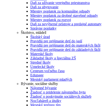
Daň za užívanie verejného priestranstva
Daň za ubytovanie
Miestny poplatok za komunálne odpady
Miestny poplatok za drobné stavebné odpady
Miestny poplatok za rozvoj
Daň za nevýherné prístroje a predajné automaty
Správne poplatky
Školstvo, mládež
Školský úrad
Pravidlá pre prijímanie detí do jaslí
Pravidlá pre prijímanie detí do materských škôl
Pravidlá pre prijímanie detí do základných škôl
Materské školy
Základné školy a špeciálna ZŠ
Stredné školy
Umelecké školy
Centrum voľného času
Edupage
Mestský parlament mladých
Bývanie, sociálne služby
Nájomné bývanie
Žiadosť o pridelenie nájomného bytu
Žiadosť o poskytnutie sociálnych služieb
Nocľaháreň a útulky
Mestský terénny tím