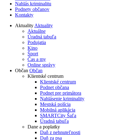
Nahlás kriminalitu
Podnety občanov
Kontakty
Aktuality
Aktuality
Aktuálne
Úradná tabuľa
Podujatia
Kino
Šport
Čas a my
Online správy
Občan
Občan
Klientské centrum
Klientské centrum
Podnet občana
Podnet pre primátora
Nahlásenie kriminality
Mestská polícia
Mobilná aplikácia
SMARTCity Šaľa
Úradná tabuľa
Dane a poplatky
Daň z nehnuteľnosti
Daň za psa