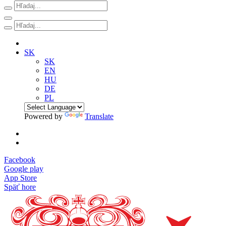
SK
SK
EN
HU
DE
PL
Powered by
Translate
Facebook
Google play
App Store
Späť hore