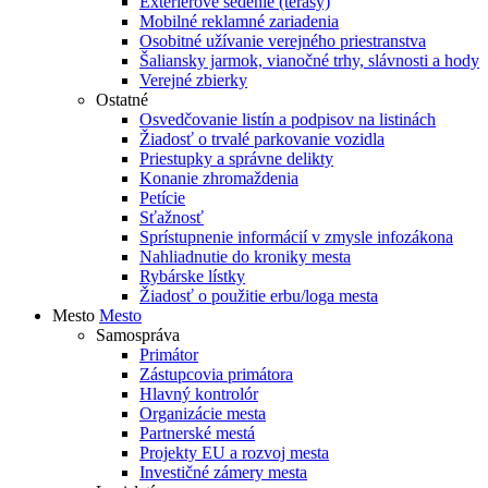
Exteriérové sedenie (terasy)
Mobilné reklamné zariadenia
Osobitné užívanie verejného priestranstva
Šaliansky jarmok, vianočné trhy, slávnosti a hody
Verejné zbierky
Ostatné
Osvedčovanie listín a podpisov na listinách
Žiadosť o trvalé parkovanie vozidla
Priestupky a správne delikty
Konanie zhromaždenia
Petície
Sťažnosť
Sprístupnenie informácií v zmysle infozákona
Nahliadnutie do kroniky mesta
Rybárske lístky
Žiadosť o použitie erbu/loga mesta
Mesto
Mesto
Samospráva
Primátor
Zástupcovia primátora
Hlavný kontrolór
Organizácie mesta
Partnerské mestá
Projekty EU a rozvoj mesta
Investičné zámery mesta