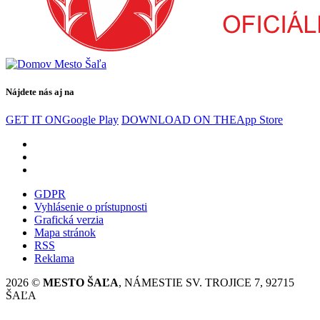
Nájdete nás aj na
GET IT ON
Google Play
DOWNLOAD ON THE
App Store
GDPR
Vyhlásenie o prístupnosti
Grafická verzia
Mapa stránok
RSS
Reklama
2026 ©
MESTO ŠAĽA
, NÁMESTIE SV. TROJICE 7, 92715
ŠAĽA