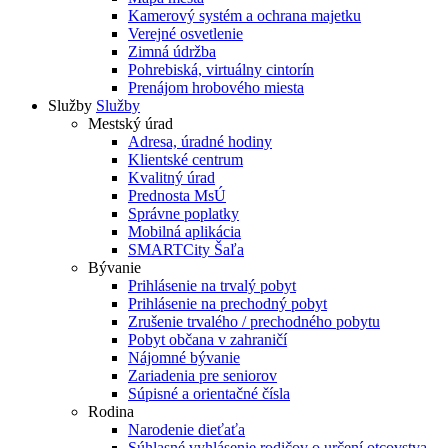
Kamerový systém a ochrana majetku
Verejné osvetlenie
Zimná údržba
Pohrebiská, virtuálny cintorín
Prenájom hrobového miesta
Služby
Služby
Mestský úrad
Adresa, úradné hodiny
Klientské centrum
Kvalitný úrad
Prednosta MsÚ
Správne poplatky
Mobilná aplikácia
SMARTCity Šaľa
Bývanie
Prihlásenie na trvalý pobyt
Prihlásenie na prechodný pobyt
Zrušenie trvalého / prechodného pobytu
Pobyt občana v zahraničí
Nájomné bývanie
Zariadenia pre seniorov
Súpisné a orientačné čísla
Rodina
Narodenie dieťaťa
Súhlasné vyhlásenie rodičov o určení otcovstva