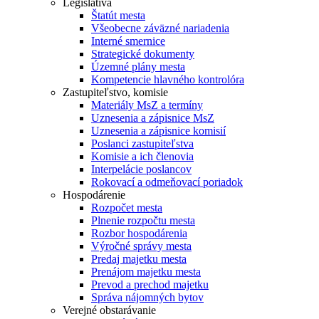
Legislatíva
Štatút mesta
Všeobecne záväzné nariadenia
Interné smernice
Strategické dokumenty
Územné plány mesta
Kompetencie hlavného kontrolóra
Zastupiteľstvo, komisie
Materiály MsZ a termíny
Uznesenia a zápisnice MsZ
Uznesenia a zápisnice komisií
Poslanci zastupiteľstva
Komisie a ich členovia
Interpelácie poslancov
Rokovací a odmeňovací poriadok
Hospodárenie
Rozpočet mesta
Plnenie rozpočtu mesta
Rozbor hospodárenia
Výročné správy mesta
Predaj majetku mesta
Prenájom majetku mesta
Prevod a prechod majetku
Správa nájomných bytov
Verejné obstarávanie