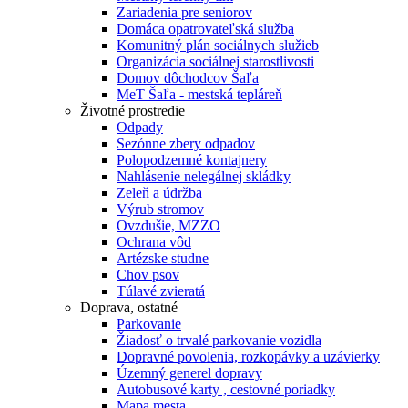
Zariadenia pre seniorov
Domáca opatrovateľská služba
Komunitný plán sociálnych služieb
Organizácia sociálnej starostlivosti
Domov dôchodcov Šaľa
MeT Šaľa - mestská tepláreň
Životné prostredie
Odpady
Sezónne zbery odpadov
Polopodzemné kontajnery
Nahlásenie nelegálnej skládky
Zeleň a údržba
Výrub stromov
Ovzdušie, MZZO
Ochrana vôd
Artézske studne
Chov psov
Túlavé zvieratá
Doprava, ostatné
Parkovanie
Žiadosť o trvalé parkovanie vozidla
Dopravné povolenia, rozkopávky a uzávierky
Územný generel dopravy
Autobusové karty , cestovné poriadky
Mapa mesta