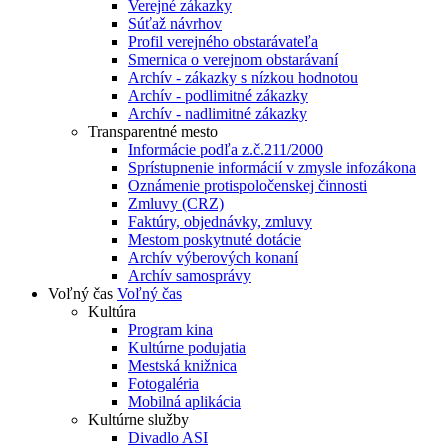
Verejné zákazky
Súťaž návrhov
Profil verejného obstarávateľa
Smernica o verejnom obstarávaní
Archív - zákazky s nízkou hodnotou
Archív - podlimitné zákazky
Archív - nadlimitné zákazky
Transparentné mesto
Informácie podľa z.č.211/2000
Sprístupnenie informácií v zmysle infozákona
Oznámenie protispoločenskej činnosti
Zmluvy (CRZ)
Faktúry, objednávky, zmluvy
Mestom poskytnuté dotácie
Archív výberových konaní
Archív samosprávy
Voľný čas
Voľný čas
Kultúra
Program kina
Kultúrne podujatia
Mestská knižnica
Fotogaléria
Mobilná aplikácia
Kultúrne služby
Divadlo ASI