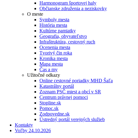
Harmonogram športovej haly
Občianske združenia a neziskovky
O meste
Symboly mesta
História mesta
Kultúrne pamiatky
Geografia, obyvateľstvo
Infraštruktúra, cestovný ruch
Ocenenia mesta
Tvorivý čin roka
Kronika mesta
Mapa mesta
Čas a my
Užitočné odkazy
Online cestovné poriadky MHD Šaľa
Katastrálny portál
Zoznam PSČ miest a obcí v SR
Centrum právnej pomoci
Stopline.sk
Pomoc.sk
Zodpovedne.sk
Ústredný portál verejných služieb
Kontakty
Voľby 24.10.2026