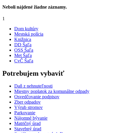
Neboli nájdené žiadne záznamy.
1
Dom kultúry
Mestská polícia
Knižnica
DD Šaľa
OSS Šaľa
Met Šaľa
CvČ Šaľa
Potrebujem vybaviť
Daň z nehnuteľnosti
Miestny poplatok za komunálne odpady
Osvedčovanie podpisov
Zber odpadov
Výrub stromov
Parkovanie
Nájomné bývanie
Matričný úrad
Stavebný úrad