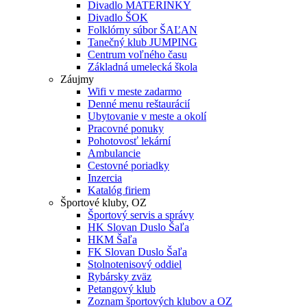
Divadlo MATERINKY
Divadlo ŠOK
Folklórny súbor ŠAĽAN
Tanečný klub JUMPING
Centrum voľného času
Základná umelecká škola
Záujmy
Wifi v meste zadarmo
Denné menu reštaurácií
Ubytovanie v meste a okolí
Pracovné ponuky
Pohotovosť lekární
Ambulancie
Cestovné poriadky
Inzercia
Katalóg firiem
Športové kluby, OZ
Športový servis a správy
HK Slovan Duslo Šaľa
HKM Šaľa
FK Slovan Duslo Šaľa
Stolnotenisový oddiel
Rybársky zväz
Petangový klub
Zoznam športových klubov a OZ