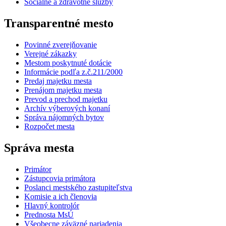
Sociálne a zdravotné služby
Transparentné mesto
Povinné zverejňovanie
Verejné zákazky
Mestom poskytnuté dotácie
Informácie podľa z.č.211/2000
Predaj majetku mesta
Prenájom majetku mesta
Prevod a prechod majetku
Archív výberových konaní
Správa nájomných bytov
Rozpočet mesta
Správa mesta
Primátor
Zástupcovia primátora
Poslanci mestského zastupiteľstva
Komisie a ich členovia
Hlavný kontrolór
Prednosta MsÚ
Všeobecne záväzné nariadenia