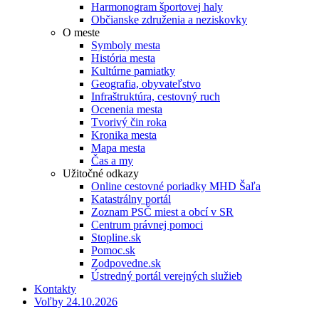
Harmonogram športovej haly
Občianske združenia a neziskovky
O meste
Symboly mesta
História mesta
Kultúrne pamiatky
Geografia, obyvateľstvo
Infraštruktúra, cestovný ruch
Ocenenia mesta
Tvorivý čin roka
Kronika mesta
Mapa mesta
Čas a my
Užitočné odkazy
Online cestovné poriadky MHD Šaľa
Katastrálny portál
Zoznam PSČ miest a obcí v SR
Centrum právnej pomoci
Stopline.sk
Pomoc.sk
Zodpovedne.sk
Ústredný portál verejných služieb
Kontakty
Voľby 24.10.2026