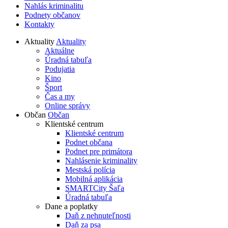
Nahlás kriminalitu
Podnety občanov
Kontakty
Aktuality
Aktuality
Aktuálne
Úradná tabuľa
Podujatia
Kino
Šport
Čas a my
Online správy
Občan
Občan
Klientské centrum
Klientské centrum
Podnet občana
Podnet pre primátora
Nahlásenie kriminality
Mestská polícia
Mobilná aplikácia
SMARTCity Šaľa
Úradná tabuľa
Dane a poplatky
Daň z nehnuteľnosti
Daň za psa