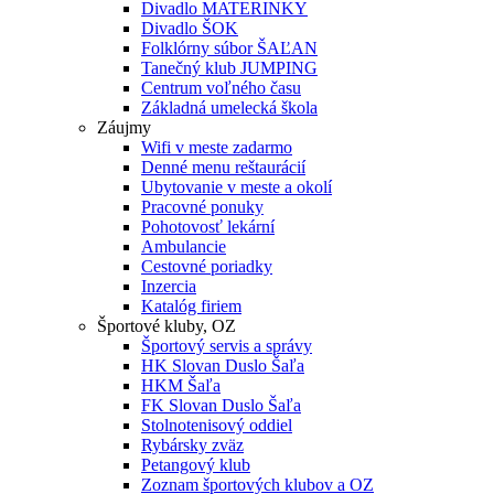
Divadlo MATERINKY
Divadlo ŠOK
Folklórny súbor ŠAĽAN
Tanečný klub JUMPING
Centrum voľného času
Základná umelecká škola
Záujmy
Wifi v meste zadarmo
Denné menu reštaurácií
Ubytovanie v meste a okolí
Pracovné ponuky
Pohotovosť lekární
Ambulancie
Cestovné poriadky
Inzercia
Katalóg firiem
Športové kluby, OZ
Športový servis a správy
HK Slovan Duslo Šaľa
HKM Šaľa
FK Slovan Duslo Šaľa
Stolnotenisový oddiel
Rybársky zväz
Petangový klub
Zoznam športových klubov a OZ