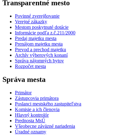
Transparentné mesto
Povinné zverejňovanie
Verejné zákazky
Mestom poskytnuté dotácie
Informácie podľa z.č.211/2000
Predaj majetku mesta
Prenájom majetku mesta
Prevod a prechod majetku
Archív výberových konaní
Správa nájomných bytov
Rozpočet mesta
Správa mesta
Primátor
Zástupcovia primátora
Poslanci mestského zastupiteľstva
Komisie a ich členovia
Hlavný kontrolór
Prednosta MsÚ
Všeobecne záväzné nariadenia
Úradné oznamy