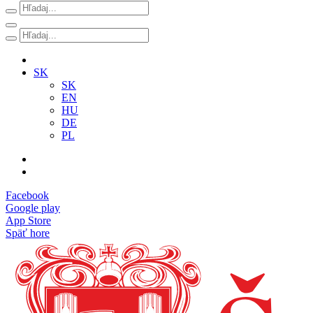
SK
SK
EN
HU
DE
PL
Facebook
Google play
App Store
Späť hore