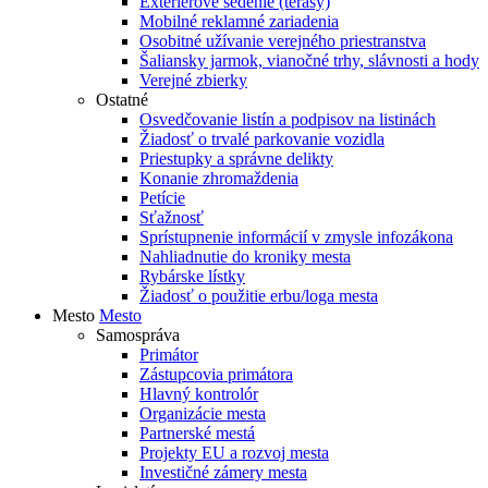
Exteriérové sedenie (terasy)
Mobilné reklamné zariadenia
Osobitné užívanie verejného priestranstva
Šaliansky jarmok, vianočné trhy, slávnosti a hody
Verejné zbierky
Ostatné
Osvedčovanie listín a podpisov na listinách
Žiadosť o trvalé parkovanie vozidla
Priestupky a správne delikty
Konanie zhromaždenia
Petície
Sťažnosť
Sprístupnenie informácií v zmysle infozákona
Nahliadnutie do kroniky mesta
Rybárske lístky
Žiadosť o použitie erbu/loga mesta
Mesto
Mesto
Samospráva
Primátor
Zástupcovia primátora
Hlavný kontrolór
Organizácie mesta
Partnerské mestá
Projekty EU a rozvoj mesta
Investičné zámery mesta