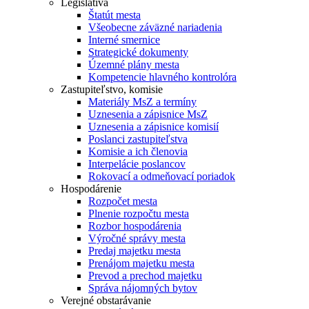
Legislatíva
Štatút mesta
Všeobecne záväzné nariadenia
Interné smernice
Strategické dokumenty
Územné plány mesta
Kompetencie hlavného kontrolóra
Zastupiteľstvo, komisie
Materiály MsZ a termíny
Uznesenia a zápisnice MsZ
Uznesenia a zápisnice komisií
Poslanci zastupiteľstva
Komisie a ich členovia
Interpelácie poslancov
Rokovací a odmeňovací poriadok
Hospodárenie
Rozpočet mesta
Plnenie rozpočtu mesta
Rozbor hospodárenia
Výročné správy mesta
Predaj majetku mesta
Prenájom majetku mesta
Prevod a prechod majetku
Správa nájomných bytov
Verejné obstarávanie