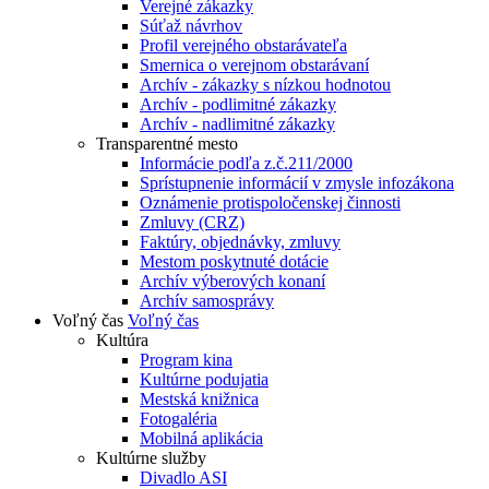
Verejné zákazky
Súťaž návrhov
Profil verejného obstarávateľa
Smernica o verejnom obstarávaní
Archív - zákazky s nízkou hodnotou
Archív - podlimitné zákazky
Archív - nadlimitné zákazky
Transparentné mesto
Informácie podľa z.č.211/2000
Sprístupnenie informácií v zmysle infozákona
Oznámenie protispoločenskej činnosti
Zmluvy (CRZ)
Faktúry, objednávky, zmluvy
Mestom poskytnuté dotácie
Archív výberových konaní
Archív samosprávy
Voľný čas
Voľný čas
Kultúra
Program kina
Kultúrne podujatia
Mestská knižnica
Fotogaléria
Mobilná aplikácia
Kultúrne služby
Divadlo ASI