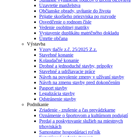
Uzavretie manželstva
Občianske obrady, uvítanie do života
Prijatie skoršieho priezviska po rozvode
Osvedčenie o rodnom čísle
Vedenie osobitnej matriky
Vystavenie duplikátu matričného dokladu
Úmrtie občana
Výstavba
Vzory tlačív z.č. 25/2025 Z.z.
Stavebné konanie
Kolaudačné konanie
Drobné a jednoduché stavby, prípojky
Stavebné a udržiavacie práce
Návrh na povolenie zmeny v užívaní stavby
Návrh na zmenu stavby pred dokončením
Pasport stavby
Legalizácia stavby
Odstránenie stavby
Podnikanie
Zriadenie - zrušenie a čas prevádzkarne
Oznámenie o športovom a kultúrnom podujatí
Predaj a poskytovanie služieb na miestnych
trhoviskách
Samostatne hospodáriaci roľník