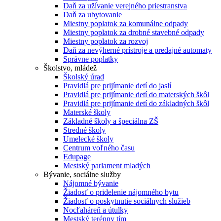
Daň za užívanie verejného priestranstva
Daň za ubytovanie
Miestny poplatok za komunálne odpady
Miestny poplatok za drobné stavebné odpady
Miestny poplatok za rozvoj
Daň za nevýherné prístroje a predajné automaty
Správne poplatky
Školstvo, mládež
Školský úrad
Pravidlá pre prijímanie detí do jaslí
Pravidlá pre prijímanie detí do materských škôl
Pravidlá pre prijímanie detí do základných škôl
Materské školy
Základné školy a špeciálna ZŠ
Stredné školy
Umelecké školy
Centrum voľného času
Edupage
Mestský parlament mladých
Bývanie, sociálne služby
Nájomné bývanie
Žiadosť o pridelenie nájomného bytu
Žiadosť o poskytnutie sociálnych služieb
Nocľaháreň a útulky
Mestský terénny tím