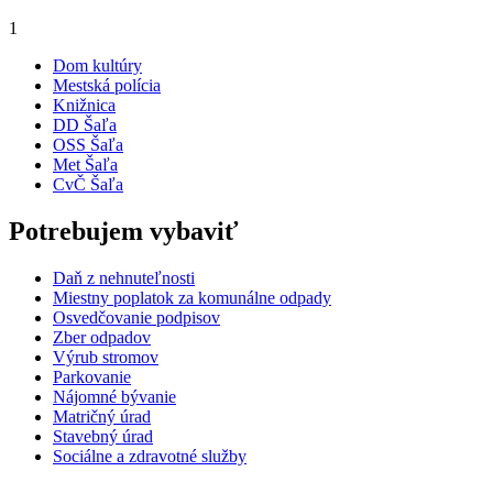
1
Dom kultúry
Mestská polícia
Knižnica
DD Šaľa
OSS Šaľa
Met Šaľa
CvČ Šaľa
Potrebujem vybaviť
Daň z nehnuteľnosti
Miestny poplatok za komunálne odpady
Osvedčovanie podpisov
Zber odpadov
Výrub stromov
Parkovanie
Nájomné bývanie
Matričný úrad
Stavebný úrad
Sociálne a zdravotné služby