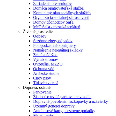
Zariadenia pre seniorov
Domáca opatrovateľská služba
Komunitný plán sociálnych služieb
Organizácia sociálnej starostlivosti
Domov dôchodcov Šaľa
MeT Šaľa - mestská tepláreň
Životné prostredie
Odpady
Sezónne zbery odpadov
Polopodzemné kontajnery
Nahlásenie nelegálnej skládky
Zeleň a údržba
Výrub stromov
Ovzdušie, MZZO
Ochrana vôd
Artézske studne
Chov psov
Túlavé zvieratá
Doprava, ostatné
Parkovanie
Žiadosť o trvalé parkovanie vozidla
Dopravné povolenia, rozkopávky a uzávierky
Územný generel dopravy
Autobusové karty , cestovné poriadky
Mapa mesta