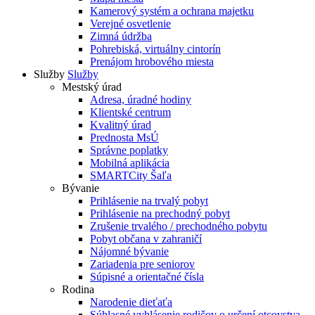
Kamerový systém a ochrana majetku
Verejné osvetlenie
Zimná údržba
Pohrebiská, virtuálny cintorín
Prenájom hrobového miesta
Služby
Služby
Mestský úrad
Adresa, úradné hodiny
Klientské centrum
Kvalitný úrad
Prednosta MsÚ
Správne poplatky
Mobilná aplikácia
SMARTCity Šaľa
Bývanie
Prihlásenie na trvalý pobyt
Prihlásenie na prechodný pobyt
Zrušenie trvalého / prechodného pobytu
Pobyt občana v zahraničí
Nájomné bývanie
Zariadenia pre seniorov
Súpisné a orientačné čísla
Rodina
Narodenie dieťaťa
Súhlasné vyhlásenie rodičov o určení otcovstva