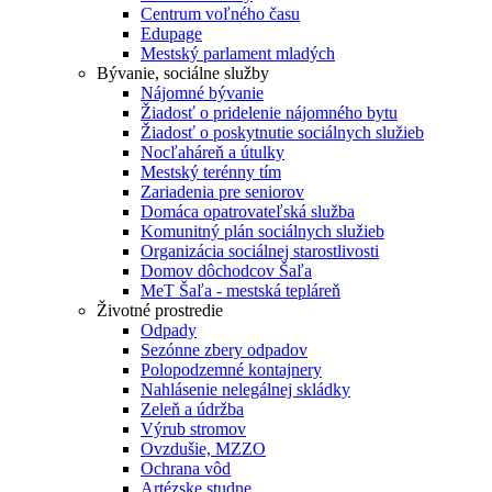
Centrum voľného času
Edupage
Mestský parlament mladých
Bývanie, sociálne služby
Nájomné bývanie
Žiadosť o pridelenie nájomného bytu
Žiadosť o poskytnutie sociálnych služieb
Nocľaháreň a útulky
Mestský terénny tím
Zariadenia pre seniorov
Domáca opatrovateľská služba
Komunitný plán sociálnych služieb
Organizácia sociálnej starostlivosti
Domov dôchodcov Šaľa
MeT Šaľa - mestská tepláreň
Životné prostredie
Odpady
Sezónne zbery odpadov
Polopodzemné kontajnery
Nahlásenie nelegálnej skládky
Zeleň a údržba
Výrub stromov
Ovzdušie, MZZO
Ochrana vôd
Artézske studne