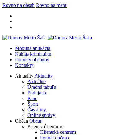
Rovno na obsah
Rovno na menu
Mobilná aplikácia
Nahlás kriminalitu
Podnety občanov
Kontakty
Aktuality
Aktuality
Aktuálne
Úradná tabuľa
Podujatia
Kino
Šport
Čas a my
Online správy
Občan
Občan
Klientské centrum
Klientské centrum
Podnet občana