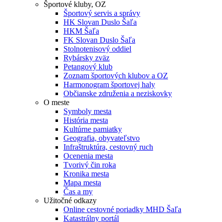
Športové kluby, OZ
Športový servis a správy
HK Slovan Duslo Šaľa
HKM Šaľa
FK Slovan Duslo Šaľa
Stolnotenisový oddiel
Rybársky zväz
Petangový klub
Zoznam športových klubov a OZ
Harmonogram športovej haly
Občianske združenia a neziskovky
O meste
Symboly mesta
História mesta
Kultúrne pamiatky
Geografia, obyvateľstvo
Infraštruktúra, cestovný ruch
Ocenenia mesta
Tvorivý čin roka
Kronika mesta
Mapa mesta
Čas a my
Užitočné odkazy
Online cestovné poriadky MHD Šaľa
Katastrálny portál