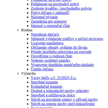
Prihlásenie na prechodný pobyt
Zrušenie trvalého / prechodného pobytu
Pobyt občana v zahraničí
Nájomné bývanie
Zariadenia pre seniorov
Súpisné a orientačné čísla
Rodina
Narodenie dieťaťa
Súhlasné vyhlásenie rodičov o určení otcovstva
Uzavretie manželstva
Občianske obrady, uvítanie do života
Prijatie skoršieho priezviska po rozvode
Osvedčenie o rodnom čísle
Vedenie osobitnej matriky
Vystavenie duplikátu matričného dokladu
Úmrtie občana
Výstavba
Vzory tlačív z.č. 25/2025 Z.z.
Stavebné konanie
Kolaudačné konanie
Drobné a jednoduché stavby, prípojky
Stavebné a udržiavacie práce
Návrh na povolenie zmeny v užívaní stavby
Návrh na zmenu stavby pred dokončením