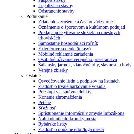
Pasport stavby
Legalizácia stavby
Odstránenie stavby
Podnikanie
Zriadenie - zrušenie a čas prevádzkarne
Oznámenie o športovom a kultúrnom podujatí
Predaj a poskytovanie služieb na miestnych
trhoviskách
Samostatne hospodáriaci roľník
Exteriérové sedenie (terasy)
Mobilné reklamné zariadenia
Osobitné užívanie verejného priestranstva
Šaliansky jarmok, vianočné trhy, slávnosti a hody
Verejné zbierky
Ostatné
Osvedčovanie listín a podpisov na listinách
Žiadosť o trvalé parkovanie vozidla
Priestupky a správne delikty
Konanie zhromaždenia
Petície
Sťažnosť
Sprístupnenie informácií v zmysle infozákona
Nahliadnutie do kroniky mesta
Rybárske lístky
Žiadosť o použitie erbu/loga mesta