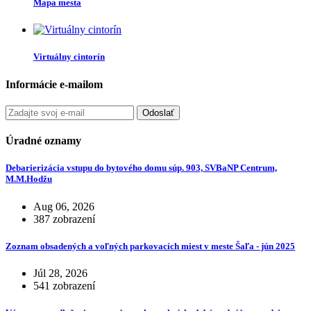
Mapa mesta
Virtuálny cintorín
Informácie e-mailom
Odoslať
Úradné oznamy
Debarierizácia vstupu do bytového domu súp. 903, SVBaNP Centrum,
M.M.Hodžu
Aug 06, 2026
387 zobrazení
Zoznam obsadených a voľných parkovacích miest v meste Šaľa - jún 2025
Júl 28, 2026
541 zobrazení