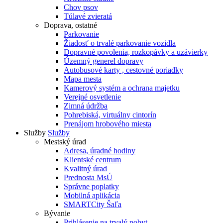
Chov psov
Túlavé zvieratá
Doprava, ostatné
Parkovanie
Žiadosť o trvalé parkovanie vozidla
Dopravné povolenia, rozkopávky a uzávierky
Územný generel dopravy
Autobusové karty , cestovné poriadky
Mapa mesta
Kamerový systém a ochrana majetku
Verejné osvetlenie
Zimná údržba
Pohrebiská, virtuálny cintorín
Prenájom hrobového miesta
Služby
Služby
Mestský úrad
Adresa, úradné hodiny
Klientské centrum
Kvalitný úrad
Prednosta MsÚ
Správne poplatky
Mobilná aplikácia
SMARTCity Šaľa
Bývanie
Prihlásenie na trvalý pobyt