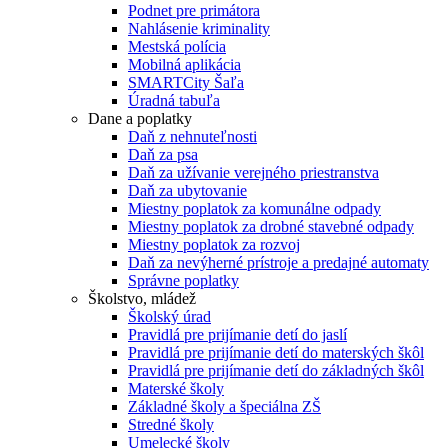
Podnet pre primátora
Nahlásenie kriminality
Mestská polícia
Mobilná aplikácia
SMARTCity Šaľa
Úradná tabuľa
Dane a poplatky
Daň z nehnuteľnosti
Daň za psa
Daň za užívanie verejného priestranstva
Daň za ubytovanie
Miestny poplatok za komunálne odpady
Miestny poplatok za drobné stavebné odpady
Miestny poplatok za rozvoj
Daň za nevýherné prístroje a predajné automaty
Správne poplatky
Školstvo, mládež
Školský úrad
Pravidlá pre prijímanie detí do jaslí
Pravidlá pre prijímanie detí do materských škôl
Pravidlá pre prijímanie detí do základných škôl
Materské školy
Základné školy a špeciálna ZŠ
Stredné školy
Umelecké školy