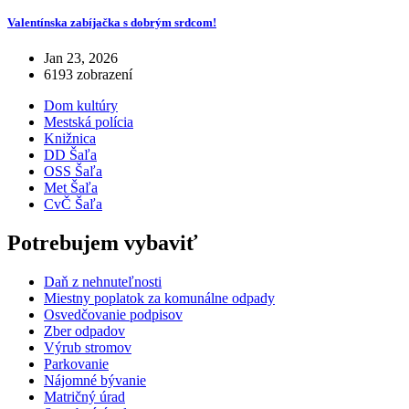
Valentínska zabíjačka s dobrým srdcom!
Jan 23, 2026
6193 zobrazení
Dom kultúry
Mestská polícia
Knižnica
DD Šaľa
OSS Šaľa
Met Šaľa
CvČ Šaľa
Potrebujem vybaviť
Daň z nehnuteľnosti
Miestny poplatok za komunálne odpady
Osvedčovanie podpisov
Zber odpadov
Výrub stromov
Parkovanie
Nájomné bývanie
Matričný úrad