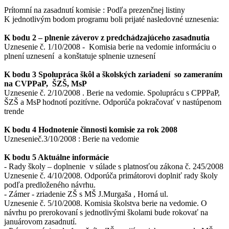
Prítomní na zasadnutí komisie : Podľa prezenčnej listiny
K jednotlivým bodom programu boli prijaté nasledovné uznesenia:
K bodu 2 – plnenie záverov z predchádzajúceho zasadnutia
Uznesenie č. 1/10/2008 - Komisia berie na vedomie informáciu o
plnení uznesení a konštatuje splnenie uznesení
K bodu 3 Spolupráca škôl a školských zariadení so zameraním
na CVPPaP, ŠZŠ, MsP
Uznesenie č. 2/10/2008 . Berie na vedomie. Spoluprácu s CPPPaP,
ŠZŠ a MsP hodnotí pozitívne. Odporúča pokračovať v nastúpenom
trende
K bodu 4 Hodnotenie činnosti komisie za rok 2008
Uznesenieč.3/10/2008 : Berie na vedomie
K bodu 5 Aktuálne informácie
- Rady školy – doplnenie v súlade s platnosťou zákona č. 245/2008
Uznesenie č. 4/10/2008. Odporúča primátorovi doplniť rady školy
podľa predloženého návrhu.
- Zámer - zriadenie ZŠ s MŠ J.Murgaša , Horná ul.
Uznesenie č. 5/10/2008. Komisia školstva berie na vedomie. O
návrhu po prerokovaní s jednotlivými školami bude rokovať na
januárovom zasadnutí.