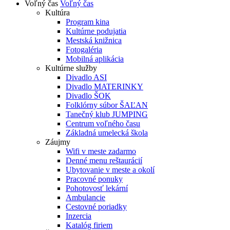
Voľný čas
Voľný čas
Kultúra
Program kina
Kultúrne podujatia
Mestská knižnica
Fotogaléria
Mobilná aplikácia
Kultúrne služby
Divadlo ASI
Divadlo MATERINKY
Divadlo ŠOK
Folklórny súbor ŠAĽAN
Tanečný klub JUMPING
Centrum voľného času
Základná umelecká škola
Záujmy
Wifi v meste zadarmo
Denné menu reštaurácií
Ubytovanie v meste a okolí
Pracovné ponuky
Pohotovosť lekární
Ambulancie
Cestovné poriadky
Inzercia
Katalóg firiem