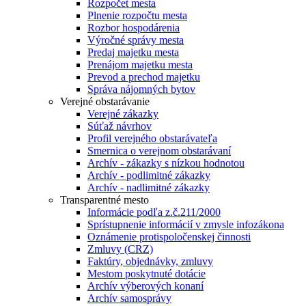
Rozpočet mesta
Plnenie rozpočtu mesta
Rozbor hospodárenia
Výročné správy mesta
Predaj majetku mesta
Prenájom majetku mesta
Prevod a prechod majetku
Správa nájomných bytov
Verejné obstarávanie
Verejné zákazky
Súťaž návrhov
Profil verejného obstarávateľa
Smernica o verejnom obstarávaní
Archív - zákazky s nízkou hodnotou
Archív - podlimitné zákazky
Archív - nadlimitné zákazky
Transparentné mesto
Informácie podľa z.č.211/2000
Sprístupnenie informácií v zmysle infozákona
Oznámenie protispoločenskej činnosti
Zmluvy (CRZ)
Faktúry, objednávky, zmluvy
Mestom poskytnuté dotácie
Archív výberových konaní
Archív samosprávy