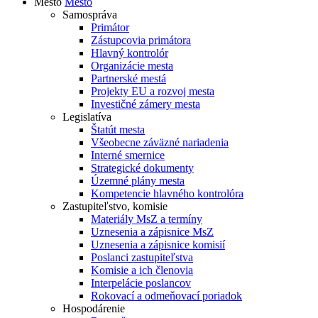
Mesto
Mesto
Samospráva
Primátor
Zástupcovia primátora
Hlavný kontrolór
Organizácie mesta
Partnerské mestá
Projekty EU a rozvoj mesta
Investičné zámery mesta
Legislatíva
Štatút mesta
Všeobecne záväzné nariadenia
Interné smernice
Strategické dokumenty
Územné plány mesta
Kompetencie hlavného kontrolóra
Zastupiteľstvo, komisie
Materiály MsZ a termíny
Uznesenia a zápisnice MsZ
Uznesenia a zápisnice komisií
Poslanci zastupiteľstva
Komisie a ich členovia
Interpelácie poslancov
Rokovací a odmeňovací poriadok
Hospodárenie