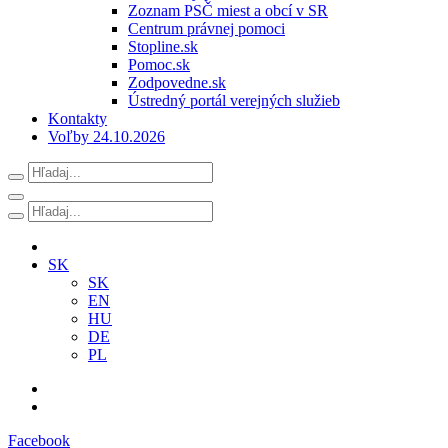
Zoznam PSČ miest a obcí v SR
Centrum právnej pomoci
Stopline.sk
Pomoc.sk
Zodpovedne.sk
Ústredný portál verejných služieb
Kontakty
Voľby 24.10.2026
SK
SK
EN
HU
DE
PL
Facebook