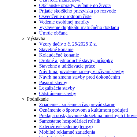
Občianske obrady, uvítanie do života
Prijatie skoršieho priezviska po rozvode
Osvedčenie o rodnom čísle
Vedenie osobitnej matriky
Vystavenie duplikátu matričného dokladu
Úmrtie občana
Výstavba
Vzory tlačív z.č. 25/2025 Z.z.
Stavebné konanie
Kolaudačné konanie
Drobné a jednoduché stavby, prípojky
Stavebné a udržiavacie práce
Návrh na povolenie zmeny v užívaní stavby
Návrh na zmenu stavby pred dokončením
Pasport stavby
Legalizácia stavby
Odstránenie stavby
Podnikanie
Zriadenie - zrušenie a čas prevádzkarne
Oznámenie o športovom a kultúrnom podujatí
Predaj a poskytovanie služieb na miestnych trhovi
Samostatne hospodáriaci roľník
Exteriérové sedenie (terasy)
Mobilné reklamné zariadenia