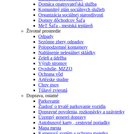
Domáca opatrovateľská služba
Komunitný plán sociálnych služieb
Organizácia sociálnej starostlivosti
Domov dôchodcov Šaľa
MeT Šaľa - mestská tepláreň
Životné prostredie
Odpady
Sezónne zbery odpadov
Polopodzemné kontajnery
Nahlásenie nelegálnej skládky
Zeleň a údržba
Výrub stromov
Ovzdušie, MZZO
Ochrana vôd
Artézske studne
Chov psov
Túlavé zvieratá
Doprava, ostatné
Parkovanie
Žiadosť o trvalé parkovanie vozidla
Dopravné povolenia, rozkopávky a uzávierky
Územný generel dopravy
Autobusové karty , cestovné poriadky
Mapa mesta
Kamerový systém a ochrana majetku