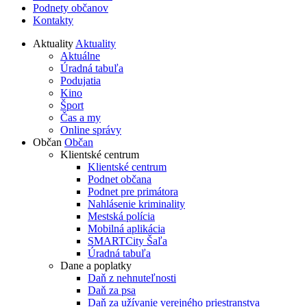
Podnety občanov
Kontakty
Aktuality
Aktuality
Aktuálne
Úradná tabuľa
Podujatia
Kino
Šport
Čas a my
Online správy
Občan
Občan
Klientské centrum
Klientské centrum
Podnet občana
Podnet pre primátora
Nahlásenie kriminality
Mestská polícia
Mobilná aplikácia
SMARTCity Šaľa
Úradná tabuľa
Dane a poplatky
Daň z nehnuteľnosti
Daň za psa
Daň za užívanie verejného priestranstva