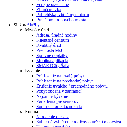
Verejné osvetlenie
Zimná údržba
Pohrebiská, virtuálny cintorín
Prenájom hrobového miesta
Služby
Služby
Mestský úrad
Adresa, úradné hodiny
Klientské centrum
Kvalitný úrad
Prednosta MsÚ
Správne poplatky
Mobilná aplikácia
SMARTCity Šaľa
Bývanie
Prihlásenie na trvalý pobyt
Prihlásenie na prechodný pobyt
Zrušenie trvalého / prechodného pobytu
Pobyt občana v zahraničí
Nájomné bývanie
Zariadenia pre seniorov
Súpisné a orientačné čísla
Rodina
Narodenie dieťaťa
Súhlasné vyhlásenie rodičov o určení otcovstva
Uzavretie manželstva