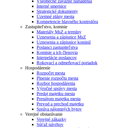
Všeobecne záväzné nariadenia
Interné smernice
Strategické dokumenty
Územné plány mesta
Kompetencie hlavného kontrolóra
Zastupiteľstvo, komisie
Materiály MsZ a termíny
Uznesenia a zápisnice MsZ
Uznesenia a zápisnice komisií
Poslanci zastupiteľstva
Komisie a ich členovia
Interpelácie poslancov
Rokovací a odmeňovací poriadok
Hospodárenie
Rozpočet mesta
Plnenie rozpočtu mesta
Rozbor hospodárenia
Výročné správy mesta
Predaj majetku mesta
Prenájom majetku mesta
Prevod a prechod majetku
Správa nájomných bytov
Verejné obstarávanie
Verejné zákazky
Súťaž návrhov