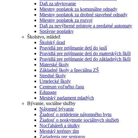
Daň za ubytovanie
Miestny poplatok za komunálne odpady
Miestny poplatok za drobné stavebné odpady
Miestny poplatok za rozvoj
Daň za nevýherné prístroje a predajné automaty
Správne poplatky
Školstvo, mládež
Školský úrad
Pravidlá pre prijímanie detí do jaslí
Pravidlá pre prijímanie detí do materských škôl
Pravidlá pre prijímanie detí do základných škôl
Materské školy
Základné školy a špeciálna ZŠ
Stredné školy
Umelecké školy
Centrum voľného času
Edupage
Mestský parlament mladých
Bývanie, sociálne služby
Nájomné bývanie
Žiadosť o pridelenie nájomného bytu
Žiadosť o poskytnutie sociálnych služieb
Nocľaháreň a útulky
Mestský terénny tím
Zariadenia pre seniorov