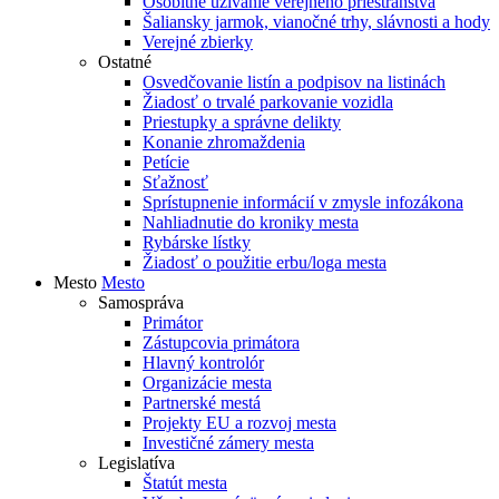
Osobitné užívanie verejného priestranstva
Šaliansky jarmok, vianočné trhy, slávnosti a hody
Verejné zbierky
Ostatné
Osvedčovanie listín a podpisov na listinách
Žiadosť o trvalé parkovanie vozidla
Priestupky a správne delikty
Konanie zhromaždenia
Petície
Sťažnosť
Sprístupnenie informácií v zmysle infozákona
Nahliadnutie do kroniky mesta
Rybárske lístky
Žiadosť o použitie erbu/loga mesta
Mesto
Mesto
Samospráva
Primátor
Zástupcovia primátora
Hlavný kontrolór
Organizácie mesta
Partnerské mestá
Projekty EU a rozvoj mesta
Investičné zámery mesta
Legislatíva
Štatút mesta