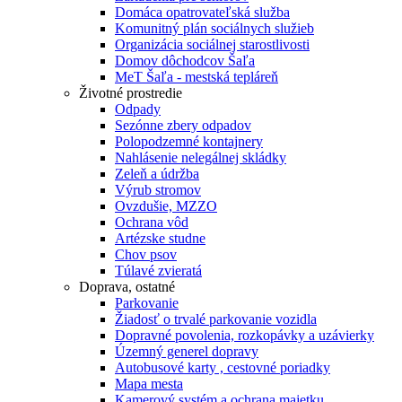
Domáca opatrovateľská služba
Komunitný plán sociálnych služieb
Organizácia sociálnej starostlivosti
Domov dôchodcov Šaľa
MeT Šaľa - mestská tepláreň
Životné prostredie
Odpady
Sezónne zbery odpadov
Polopodzemné kontajnery
Nahlásenie nelegálnej skládky
Zeleň a údržba
Výrub stromov
Ovzdušie, MZZO
Ochrana vôd
Artézske studne
Chov psov
Túlavé zvieratá
Doprava, ostatné
Parkovanie
Žiadosť o trvalé parkovanie vozidla
Dopravné povolenia, rozkopávky a uzávierky
Územný generel dopravy
Autobusové karty , cestovné poriadky
Mapa mesta
Kamerový systém a ochrana majetku