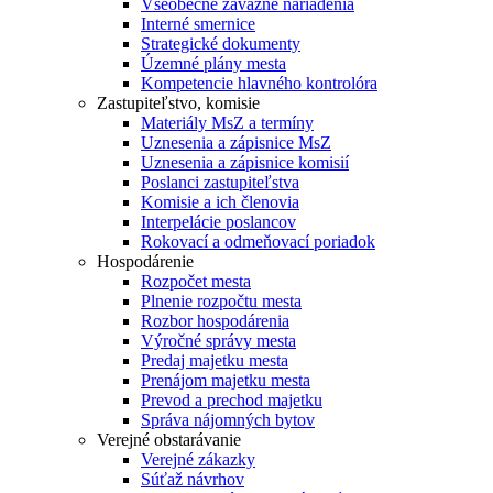
Všeobecne záväzné nariadenia
Interné smernice
Strategické dokumenty
Územné plány mesta
Kompetencie hlavného kontrolóra
Zastupiteľstvo, komisie
Materiály MsZ a termíny
Uznesenia a zápisnice MsZ
Uznesenia a zápisnice komisií
Poslanci zastupiteľstva
Komisie a ich členovia
Interpelácie poslancov
Rokovací a odmeňovací poriadok
Hospodárenie
Rozpočet mesta
Plnenie rozpočtu mesta
Rozbor hospodárenia
Výročné správy mesta
Predaj majetku mesta
Prenájom majetku mesta
Prevod a prechod majetku
Správa nájomných bytov
Verejné obstarávanie
Verejné zákazky
Súťaž návrhov