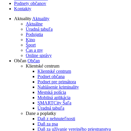
Podnety občanov
Kontakty
Aktuality
Aktuality
Aktuálne
Úradná tabuľa
Podujatia
Kino
Šport
Čas a my
Online správy
Občan
Občan
Klientské centrum
Klientské centrum
Podnet občana
Podnet pre primátora
Nahlásenie kriminality
Mestská polícia
Mobilná aplikácia
SMARTCity Šaľa
Úradná tabuľa
Dane a poplatky
Daň z nehnuteľnosti
Daň za psa
Daň za užívanie verejného priestranstva