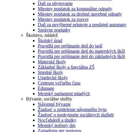
Daň za ubytovanie
Miestny poplatok za komunálne odpady
Miestny poplatok za drobné stavebné odpady
Miestny poplatok za rozvoj
Daň za nevýherné prístroje a predajné automaty
Správne poplatky
Školstvo, mládež
Školský úrad
Pravidlá pre prijímanie detí do jaslí
Pravidlá pre prijímanie detí do materských škôl
Pravidlá pre prijímanie detí do základných škôl
Materské školy
Základné školy a špeciálna ZŠ
Stredné školy
Umelecké školy
Centrum voľného času
Edupage
Mestský parlament mladých
Bývanie, sociálne služby
Nájomné bývanie
Žiadosť o pridelenie nájomného bytu
Žiadosť o poskytnutie sociálnych služieb
Nocľaháreň a útulky
Mestský terénny tím
Zariadenia pre seniorov