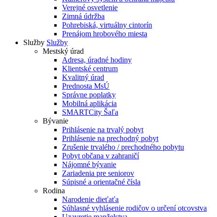
Verejné osvetlenie
Zimná údržba
Pohrebiská, virtuálny cintorín
Prenájom hrobového miesta
Služby
Služby
Mestský úrad
Adresa, úradné hodiny
Klientské centrum
Kvalitný úrad
Prednosta MsÚ
Správne poplatky
Mobilná aplikácia
SMARTCity Šaľa
Bývanie
Prihlásenie na trvalý pobyt
Prihlásenie na prechodný pobyt
Zrušenie trvalého / prechodného pobytu
Pobyt občana v zahraničí
Nájomné bývanie
Zariadenia pre seniorov
Súpisné a orientačné čísla
Rodina
Narodenie dieťaťa
Súhlasné vyhlásenie rodičov o určení otcovstva
Uzavretie manželstva