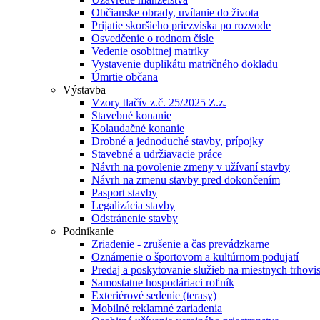
Občianske obrady, uvítanie do života
Prijatie skoršieho priezviska po rozvode
Osvedčenie o rodnom čísle
Vedenie osobitnej matriky
Vystavenie duplikátu matričného dokladu
Úmrtie občana
Výstavba
Vzory tlačív z.č. 25/2025 Z.z.
Stavebné konanie
Kolaudačné konanie
Drobné a jednoduché stavby, prípojky
Stavebné a udržiavacie práce
Návrh na povolenie zmeny v užívaní stavby
Návrh na zmenu stavby pred dokončením
Pasport stavby
Legalizácia stavby
Odstránenie stavby
Podnikanie
Zriadenie - zrušenie a čas prevádzkarne
Oznámenie o športovom a kultúrnom podujatí
Predaj a poskytovanie služieb na miestnych trhovi
Samostatne hospodáriaci roľník
Exteriérové sedenie (terasy)
Mobilné reklamné zariadenia