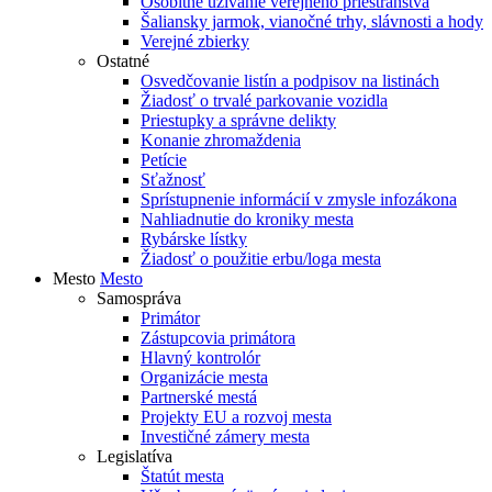
Osobitné užívanie verejného priestranstva
Šaliansky jarmok, vianočné trhy, slávnosti a hody
Verejné zbierky
Ostatné
Osvedčovanie listín a podpisov na listinách
Žiadosť o trvalé parkovanie vozidla
Priestupky a správne delikty
Konanie zhromaždenia
Petície
Sťažnosť
Sprístupnenie informácií v zmysle infozákona
Nahliadnutie do kroniky mesta
Rybárske lístky
Žiadosť o použitie erbu/loga mesta
Mesto
Mesto
Samospráva
Primátor
Zástupcovia primátora
Hlavný kontrolór
Organizácie mesta
Partnerské mestá
Projekty EU a rozvoj mesta
Investičné zámery mesta
Legislatíva
Štatút mesta