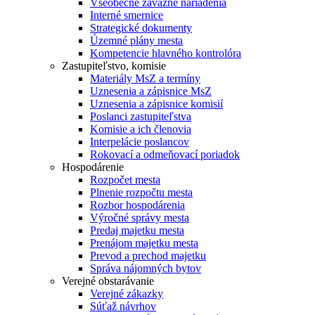
Všeobecne záväzné nariadenia
Interné smernice
Strategické dokumenty
Územné plány mesta
Kompetencie hlavného kontrolóra
Zastupiteľstvo, komisie
Materiály MsZ a termíny
Uznesenia a zápisnice MsZ
Uznesenia a zápisnice komisií
Poslanci zastupiteľstva
Komisie a ich členovia
Interpelácie poslancov
Rokovací a odmeňovací poriadok
Hospodárenie
Rozpočet mesta
Plnenie rozpočtu mesta
Rozbor hospodárenia
Výročné správy mesta
Predaj majetku mesta
Prenájom majetku mesta
Prevod a prechod majetku
Správa nájomných bytov
Verejné obstarávanie
Verejné zákazky
Súťaž návrhov