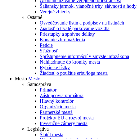
Osobitné užívanie verejného priestranstva
Šaliansky jarmok, vianočné trhy, slávnosti a hody
Verejné zbierky
Ostatné
Osvedčovanie listín a podpisov na listinách
Žiadosť o trvalé parkovanie vozidla
Priestupky a správne delikty
Konanie zhromaždenia
Petície
Sťažnosť
Sprístupnenie informácií v zmysle infozákona
Nahliadnutie do kroniky mesta
Rybárske lístky
Žiadosť o použitie erbu/loga mesta
Mesto
Mesto
Samospráva
Primátor
Zástupcovia primátora
Hlavný kontrolór
Organizácie mesta
Partnerské mestá
Projekty EU a rozvoj mesta
Investičné zámery mesta
Legislatíva
Štatút mesta