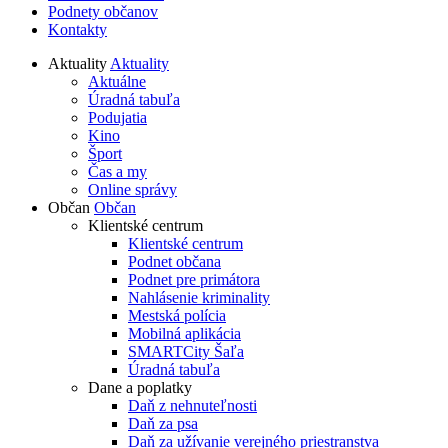
Podnety občanov
Kontakty
Aktuality
Aktuality
Aktuálne
Úradná tabuľa
Podujatia
Kino
Šport
Čas a my
Online správy
Občan
Občan
Klientské centrum
Klientské centrum
Podnet občana
Podnet pre primátora
Nahlásenie kriminality
Mestská polícia
Mobilná aplikácia
SMARTCity Šaľa
Úradná tabuľa
Dane a poplatky
Daň z nehnuteľnosti
Daň za psa
Daň za užívanie verejného priestranstva