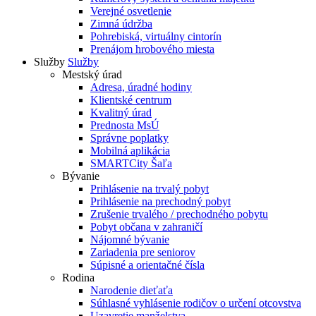
Verejné osvetlenie
Zimná údržba
Pohrebiská, virtuálny cintorín
Prenájom hrobového miesta
Služby
Služby
Mestský úrad
Adresa, úradné hodiny
Klientské centrum
Kvalitný úrad
Prednosta MsÚ
Správne poplatky
Mobilná aplikácia
SMARTCity Šaľa
Bývanie
Prihlásenie na trvalý pobyt
Prihlásenie na prechodný pobyt
Zrušenie trvalého / prechodného pobytu
Pobyt občana v zahraničí
Nájomné bývanie
Zariadenia pre seniorov
Súpisné a orientačné čísla
Rodina
Narodenie dieťaťa
Súhlasné vyhlásenie rodičov o určení otcovstva
Uzavretie manželstva