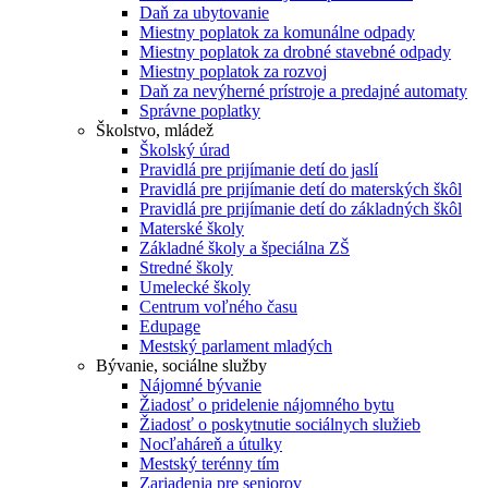
Daň za ubytovanie
Miestny poplatok za komunálne odpady
Miestny poplatok za drobné stavebné odpady
Miestny poplatok za rozvoj
Daň za nevýherné prístroje a predajné automaty
Správne poplatky
Školstvo, mládež
Školský úrad
Pravidlá pre prijímanie detí do jaslí
Pravidlá pre prijímanie detí do materských škôl
Pravidlá pre prijímanie detí do základných škôl
Materské školy
Základné školy a špeciálna ZŠ
Stredné školy
Umelecké školy
Centrum voľného času
Edupage
Mestský parlament mladých
Bývanie, sociálne služby
Nájomné bývanie
Žiadosť o pridelenie nájomného bytu
Žiadosť o poskytnutie sociálnych služieb
Nocľaháreň a útulky
Mestský terénny tím
Zariadenia pre seniorov