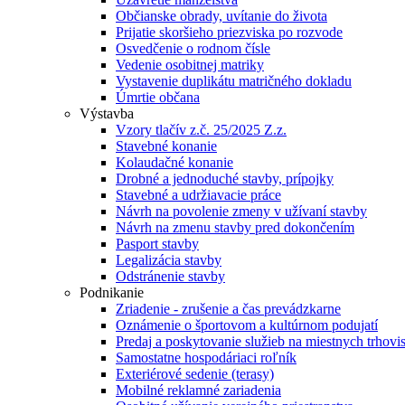
Občianske obrady, uvítanie do života
Prijatie skoršieho priezviska po rozvode
Osvedčenie o rodnom čísle
Vedenie osobitnej matriky
Vystavenie duplikátu matričného dokladu
Úmrtie občana
Výstavba
Vzory tlačív z.č. 25/2025 Z.z.
Stavebné konanie
Kolaudačné konanie
Drobné a jednoduché stavby, prípojky
Stavebné a udržiavacie práce
Návrh na povolenie zmeny v užívaní stavby
Návrh na zmenu stavby pred dokončením
Pasport stavby
Legalizácia stavby
Odstránenie stavby
Podnikanie
Zriadenie - zrušenie a čas prevádzkarne
Oznámenie o športovom a kultúrnom podujatí
Predaj a poskytovanie služieb na miestnych trhovi
Samostatne hospodáriaci roľník
Exteriérové sedenie (terasy)
Mobilné reklamné zariadenia