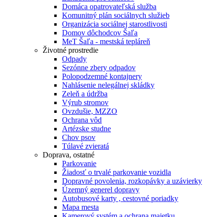
Domáca opatrovateľská služba
Komunitný plán sociálnych služieb
Organizácia sociálnej starostlivosti
Domov dôchodcov Šaľa
MeT Šaľa - mestská tepláreň
Životné prostredie
Odpady
Sezónne zbery odpadov
Polopodzemné kontajnery
Nahlásenie nelegálnej skládky
Zeleň a údržba
Výrub stromov
Ovzdušie, MZZO
Ochrana vôd
Artézske studne
Chov psov
Túlavé zvieratá
Doprava, ostatné
Parkovanie
Žiadosť o trvalé parkovanie vozidla
Dopravné povolenia, rozkopávky a uzávierky
Územný generel dopravy
Autobusové karty , cestovné poriadky
Mapa mesta
Kamerový systém a ochrana majetku