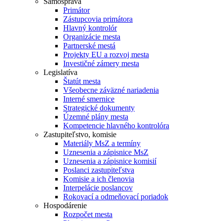
Samospráva
Primátor
Zástupcovia primátora
Hlavný kontrolór
Organizácie mesta
Partnerské mestá
Projekty EU a rozvoj mesta
Investičné zámery mesta
Legislatíva
Štatút mesta
Všeobecne záväzné nariadenia
Interné smernice
Strategické dokumenty
Územné plány mesta
Kompetencie hlavného kontrolóra
Zastupiteľstvo, komisie
Materiály MsZ a termíny
Uznesenia a zápisnice MsZ
Uznesenia a zápisnice komisií
Poslanci zastupiteľstva
Komisie a ich členovia
Interpelácie poslancov
Rokovací a odmeňovací poriadok
Hospodárenie
Rozpočet mesta