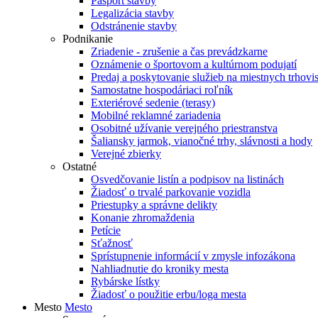
Pasport stavby
Legalizácia stavby
Odstránenie stavby
Podnikanie
Zriadenie - zrušenie a čas prevádzkarne
Oznámenie o športovom a kultúrnom podujatí
Predaj a poskytovanie služieb na miestnych trhovi
Samostatne hospodáriaci roľník
Exteriérové sedenie (terasy)
Mobilné reklamné zariadenia
Osobitné užívanie verejného priestranstva
Šaliansky jarmok, vianočné trhy, slávnosti a hody
Verejné zbierky
Ostatné
Osvedčovanie listín a podpisov na listinách
Žiadosť o trvalé parkovanie vozidla
Priestupky a správne delikty
Konanie zhromaždenia
Petície
Sťažnosť
Sprístupnenie informácií v zmysle infozákona
Nahliadnutie do kroniky mesta
Rybárske lístky
Žiadosť o použitie erbu/loga mesta
Mesto
Mesto