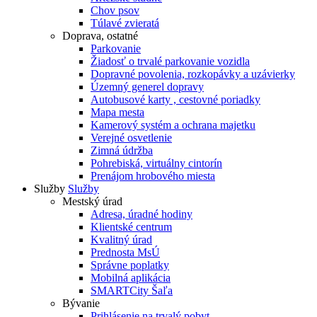
Chov psov
Túlavé zvieratá
Doprava, ostatné
Parkovanie
Žiadosť o trvalé parkovanie vozidla
Dopravné povolenia, rozkopávky a uzávierky
Územný generel dopravy
Autobusové karty , cestovné poriadky
Mapa mesta
Kamerový systém a ochrana majetku
Verejné osvetlenie
Zimná údržba
Pohrebiská, virtuálny cintorín
Prenájom hrobového miesta
Služby
Služby
Mestský úrad
Adresa, úradné hodiny
Klientské centrum
Kvalitný úrad
Prednosta MsÚ
Správne poplatky
Mobilná aplikácia
SMARTCity Šaľa
Bývanie
Prihlásenie na trvalý pobyt