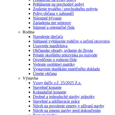
Prihlásenie na prechodný pobyt
Zrušenie trvalého / prechodného pobytu
Pobyt občana v zahraničí
Nájomné bývanie
Zariadenia pre seniorov
Súpisné a orientačné čísla
Rodina
Narodenie dieťaťa
Súhlasné vyhlásenie rodičov o určení otcovstva
Uzavretie manželstva
Občianske obrady, uvítanie do života
Prijatie skoršieho priezviska po rozvode
Osvedčenie o rodnom čísle
Vedenie osobitnej matriky
Vystavenie duplikátu matričného dokladu
Úmrtie občana
Výstavba
Vzory tlačív z.č. 25/2025 Z.z.
Stavebné konanie
Kolaudačné konanie
Drobné a jednoduché stavby, prípojky
Stavebné a udržiavacie práce
Návrh na povolenie zmeny v užívaní stavby
Návrh na zmenu stavby pred dokončením