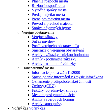
Plnenie rozpočtu mesta
Rozbor hospodárenia
Výročné správy mesta
Predaj majetku mesta
Prenájom majetku mesta
Prevod a prechod majetku
Správa nájomných bytov
Verejné obstarávanie
Verejné zákazky
Súťaž návrhov
Profil verejného obstarávateľa
Smernica o verejnom obstarávaní
Archív - zákazky s nízkou hodnotou
Archív - podlimitné zákazky
Archív - nadlimitné zákazky
Transparentné mesto
Informácie podľa z.č.211/2000
Sprístupnenie informácií v zmysle infozákona
Oznámenie protispoločenskej činnosti
Zmluvy (CRZ)
Faktúry, objednávky, zmluvy
Mestom poskytnuté dotácie
Archív výberových konaní
Archív samosprávy
Voľný čas
Voľný čas