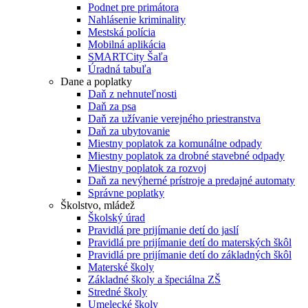
Podnet pre primátora
Nahlásenie kriminality
Mestská polícia
Mobilná aplikácia
SMARTCity Šaľa
Úradná tabuľa
Dane a poplatky
Daň z nehnuteľnosti
Daň za psa
Daň za užívanie verejného priestranstva
Daň za ubytovanie
Miestny poplatok za komunálne odpady
Miestny poplatok za drobné stavebné odpady
Miestny poplatok za rozvoj
Daň za nevýherné prístroje a predajné automaty
Správne poplatky
Školstvo, mládež
Školský úrad
Pravidlá pre prijímanie detí do jaslí
Pravidlá pre prijímanie detí do materských škôl
Pravidlá pre prijímanie detí do základných škôl
Materské školy
Základné školy a špeciálna ZŠ
Stredné školy
Umelecké školy