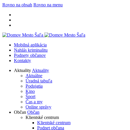
Rovno na obsah
Rovno na menu
Mobilná aplikácia
Nahlás kriminalitu
Podnety občanov
Kontakty
Aktuality
Aktuality
Aktuálne
Úradná tabuľa
Podujatia
Kino
Šport
Čas a my
Online správy
Občan
Občan
Klientské centrum
Klientské centrum
Podnet občana