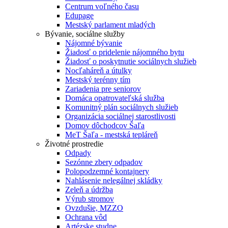
Centrum voľného času
Edupage
Mestský parlament mladých
Bývanie, sociálne služby
Nájomné bývanie
Žiadosť o pridelenie nájomného bytu
Žiadosť o poskytnutie sociálnych služieb
Nocľaháreň a útulky
Mestský terénny tím
Zariadenia pre seniorov
Domáca opatrovateľská služba
Komunitný plán sociálnych služieb
Organizácia sociálnej starostlivosti
Domov dôchodcov Šaľa
MeT Šaľa - mestská tepláreň
Životné prostredie
Odpady
Sezónne zbery odpadov
Polopodzemné kontajnery
Nahlásenie nelegálnej skládky
Zeleň a údržba
Výrub stromov
Ovzdušie, MZZO
Ochrana vôd
Artézske studne