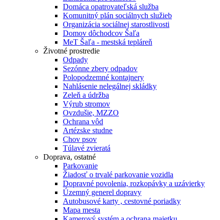
Domáca opatrovateľská služba
Komunitný plán sociálnych služieb
Organizácia sociálnej starostlivosti
Domov dôchodcov Šaľa
MeT Šaľa - mestská tepláreň
Životné prostredie
Odpady
Sezónne zbery odpadov
Polopodzemné kontajnery
Nahlásenie nelegálnej skládky
Zeleň a údržba
Výrub stromov
Ovzdušie, MZZO
Ochrana vôd
Artézske studne
Chov psov
Túlavé zvieratá
Doprava, ostatné
Parkovanie
Žiadosť o trvalé parkovanie vozidla
Dopravné povolenia, rozkopávky a uzávierky
Územný generel dopravy
Autobusové karty , cestovné poriadky
Mapa mesta
Kamerový systém a ochrana majetku