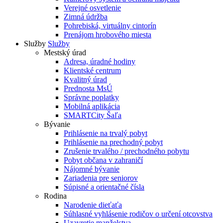
Verejné osvetlenie
Zimná údržba
Pohrebiská, virtuálny cintorín
Prenájom hrobového miesta
Služby
Služby
Mestský úrad
Adresa, úradné hodiny
Klientské centrum
Kvalitný úrad
Prednosta MsÚ
Správne poplatky
Mobilná aplikácia
SMARTCity Šaľa
Bývanie
Prihlásenie na trvalý pobyt
Prihlásenie na prechodný pobyt
Zrušenie trvalého / prechodného pobytu
Pobyt občana v zahraničí
Nájomné bývanie
Zariadenia pre seniorov
Súpisné a orientačné čísla
Rodina
Narodenie dieťaťa
Súhlasné vyhlásenie rodičov o určení otcovstva
Uzavretie manželstva