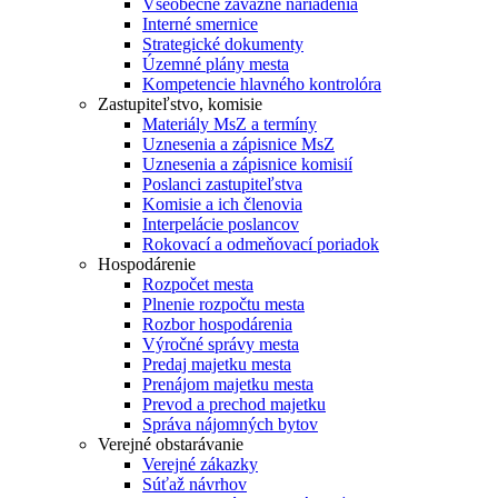
Všeobecne záväzné nariadenia
Interné smernice
Strategické dokumenty
Územné plány mesta
Kompetencie hlavného kontrolóra
Zastupiteľstvo, komisie
Materiály MsZ a termíny
Uznesenia a zápisnice MsZ
Uznesenia a zápisnice komisií
Poslanci zastupiteľstva
Komisie a ich členovia
Interpelácie poslancov
Rokovací a odmeňovací poriadok
Hospodárenie
Rozpočet mesta
Plnenie rozpočtu mesta
Rozbor hospodárenia
Výročné správy mesta
Predaj majetku mesta
Prenájom majetku mesta
Prevod a prechod majetku
Správa nájomných bytov
Verejné obstarávanie
Verejné zákazky
Súťaž návrhov