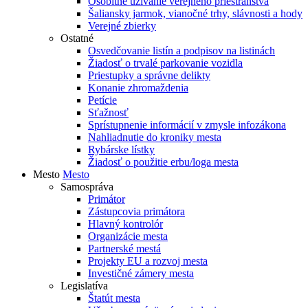
Osobitné užívanie verejného priestranstva
Šaliansky jarmok, vianočné trhy, slávnosti a hody
Verejné zbierky
Ostatné
Osvedčovanie listín a podpisov na listinách
Žiadosť o trvalé parkovanie vozidla
Priestupky a správne delikty
Konanie zhromaždenia
Petície
Sťažnosť
Sprístupnenie informácií v zmysle infozákona
Nahliadnutie do kroniky mesta
Rybárske lístky
Žiadosť o použitie erbu/loga mesta
Mesto
Mesto
Samospráva
Primátor
Zástupcovia primátora
Hlavný kontrolór
Organizácie mesta
Partnerské mestá
Projekty EU a rozvoj mesta
Investičné zámery mesta
Legislatíva
Štatút mesta