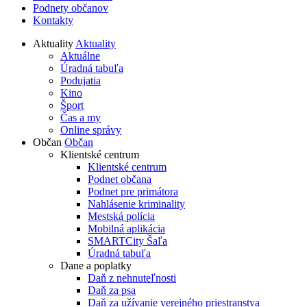
Podnety občanov
Kontakty
Aktuality
Aktuality
Aktuálne
Úradná tabuľa
Podujatia
Kino
Šport
Čas a my
Online správy
Občan
Občan
Klientské centrum
Klientské centrum
Podnet občana
Podnet pre primátora
Nahlásenie kriminality
Mestská polícia
Mobilná aplikácia
SMARTCity Šaľa
Úradná tabuľa
Dane a poplatky
Daň z nehnuteľnosti
Daň za psa
Daň za užívanie verejného priestranstva