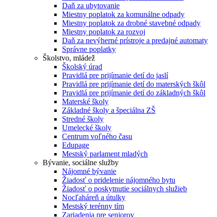
Daň za ubytovanie
Miestny poplatok za komunálne odpady
Miestny poplatok za drobné stavebné odpady
Miestny poplatok za rozvoj
Daň za nevýherné prístroje a predajné automaty
Správne poplatky
Školstvo, mládež
Školský úrad
Pravidlá pre prijímanie detí do jaslí
Pravidlá pre prijímanie detí do materských škôl
Pravidlá pre prijímanie detí do základných škôl
Materské školy
Základné školy a špeciálna ZŠ
Stredné školy
Umelecké školy
Centrum voľného času
Edupage
Mestský parlament mladých
Bývanie, sociálne služby
Nájomné bývanie
Žiadosť o pridelenie nájomného bytu
Žiadosť o poskytnutie sociálnych služieb
Nocľaháreň a útulky
Mestský terénny tím
Zariadenia pre seniorov