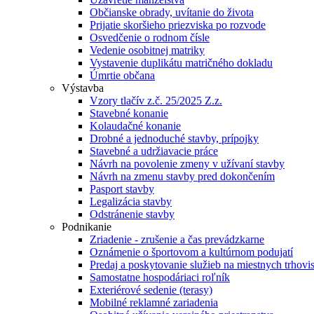
Občianske obrady, uvítanie do života
Prijatie skoršieho priezviska po rozvode
Osvedčenie o rodnom čísle
Vedenie osobitnej matriky
Vystavenie duplikátu matričného dokladu
Úmrtie občana
Výstavba
Vzory tlačív z.č. 25/2025 Z.z.
Stavebné konanie
Kolaudačné konanie
Drobné a jednoduché stavby, prípojky
Stavebné a udržiavacie práce
Návrh na povolenie zmeny v užívaní stavby
Návrh na zmenu stavby pred dokončením
Pasport stavby
Legalizácia stavby
Odstránenie stavby
Podnikanie
Zriadenie - zrušenie a čas prevádzkarne
Oznámenie o športovom a kultúrnom podujatí
Predaj a poskytovanie služieb na miestnych trhovi
Samostatne hospodáriaci roľník
Exteriérové sedenie (terasy)
Mobilné reklamné zariadenia