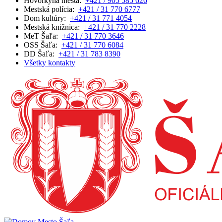
Hovorkyňa mesta:
+421 / 905 585 626
Mestská polícia:
+421 / 31 770 6777
Dom kultúry:
+421 / 31 771 4054
Mestská knižnica:
+421 / 31 770 2228
MeT Šaľa:
+421 / 31 770 3646
OSS Šaľa:
+421 / 31 770 6084
DD Šaľa:
+421 / 31 783 8390
Všetky kontakty