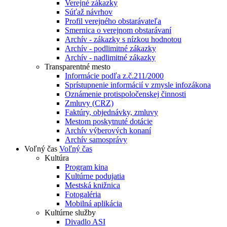
Verejné zákazky
Súťaž návrhov
Profil verejného obstarávateľa
Smernica o verejnom obstarávaní
Archív - zákazky s nízkou hodnotou
Archív - podlimitné zákazky
Archív - nadlimitné zákazky
Transparentné mesto
Informácie podľa z.č.211/2000
Sprístupnenie informácií v zmysle infozákona
Oznámenie protispoločenskej činnosti
Zmluvy (CRZ)
Faktúry, objednávky, zmluvy
Mestom poskytnuté dotácie
Archív výberových konaní
Archív samosprávy
Voľný čas
Voľný čas
Kultúra
Program kina
Kultúrne podujatia
Mestská knižnica
Fotogaléria
Mobilná aplikácia
Kultúrne služby
Divadlo ASI