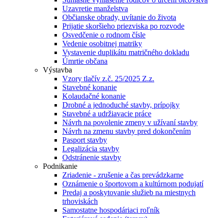
Uzavretie manželstva
Občianske obrady, uvítanie do života
Prijatie skoršieho priezviska po rozvode
Osvedčenie o rodnom čísle
Vedenie osobitnej matriky
Vystavenie duplikátu matričného dokladu
Úmrtie občana
Výstavba
Vzory tlačív z.č. 25/2025 Z.z.
Stavebné konanie
Kolaudačné konanie
Drobné a jednoduché stavby, prípojky
Stavebné a udržiavacie práce
Návrh na povolenie zmeny v užívaní stavby
Návrh na zmenu stavby pred dokončením
Pasport stavby
Legalizácia stavby
Odstránenie stavby
Podnikanie
Zriadenie - zrušenie a čas prevádzkarne
Oznámenie o športovom a kultúrnom podujatí
Predaj a poskytovanie služieb na miestnych
trhoviskách
Samostatne hospodáriaci roľník