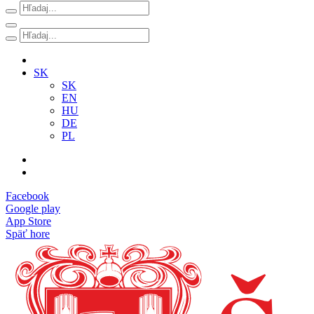
SK
SK
EN
HU
DE
PL
Facebook
Google play
App Store
Späť hore