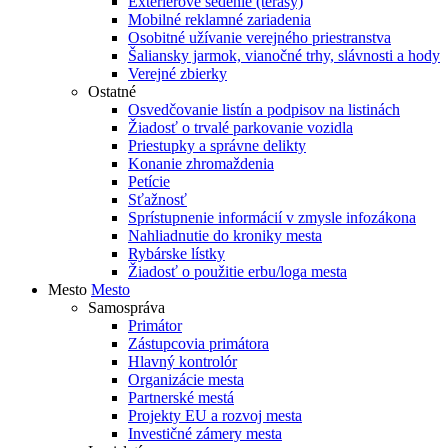
Exteriérové sedenie (terasy)
Mobilné reklamné zariadenia
Osobitné užívanie verejného priestranstva
Šaliansky jarmok, vianočné trhy, slávnosti a hody
Verejné zbierky
Ostatné
Osvedčovanie listín a podpisov na listinách
Žiadosť o trvalé parkovanie vozidla
Priestupky a správne delikty
Konanie zhromaždenia
Petície
Sťažnosť
Sprístupnenie informácií v zmysle infozákona
Nahliadnutie do kroniky mesta
Rybárske lístky
Žiadosť o použitie erbu/loga mesta
Mesto
Mesto
Samospráva
Primátor
Zástupcovia primátora
Hlavný kontrolór
Organizácie mesta
Partnerské mestá
Projekty EU a rozvoj mesta
Investičné zámery mesta