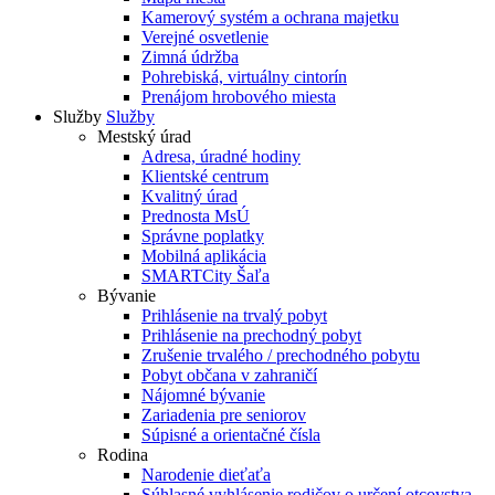
Kamerový systém a ochrana majetku
Verejné osvetlenie
Zimná údržba
Pohrebiská, virtuálny cintorín
Prenájom hrobového miesta
Služby
Služby
Mestský úrad
Adresa, úradné hodiny
Klientské centrum
Kvalitný úrad
Prednosta MsÚ
Správne poplatky
Mobilná aplikácia
SMARTCity Šaľa
Bývanie
Prihlásenie na trvalý pobyt
Prihlásenie na prechodný pobyt
Zrušenie trvalého / prechodného pobytu
Pobyt občana v zahraničí
Nájomné bývanie
Zariadenia pre seniorov
Súpisné a orientačné čísla
Rodina
Narodenie dieťaťa
Súhlasné vyhlásenie rodičov o určení otcovstva