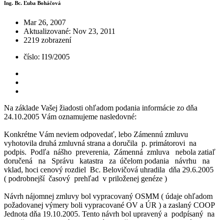
Ing. Bc. Ľuba Boháčová
Mar 26, 2007
Aktualizované: Nov 23, 2011
2219 zobrazení
číslo: I19/2005
Na základe Vašej žiadosti ohľadom podania informácie zo dňa
24.10.2005 Vám oznamujeme nasledovné:
Konkrétne Vám neviem odpovedať, lebo Zámennú zmluvu
vyhotovila druhá zmluvná strana a doručila p. primátorovi na
podpis. Podľa nášho preverenia, Zámenná zmluva nebola zatiaľ
doručená na Správu katastra za účelom podania návrhu na
vklad, hoci cenový rozdiel Bc. Belovičová uhradila dňa 29.6.2005
( podrobnejší časový prehľad v priloženej genéze )
Návrh nájomnej zmluvy bol vypracovaný OSMM ( údaje ohľadom
požadovanej výmery boli vypracované OV a ÚR ) a zaslaný COOP
Jednota dňa 19.10.2005. Tento návrh bol upravený a podpísaný na