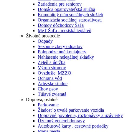
Zariadenia pre seniorov
Domáca opatrovateľská služba
Komunitný plán sociálnych služieb
Organizácia sociálnej starostlivosti
Domov dôchodcov Šaľa
MeT Šaľa - mestská tepláreň
Životné prostredie
Odpady
Sezónne zbery odpadov
Polopodzemné kontajnery
Nahlásenie nelegálnej skládky
Zeleň a údržba
Výrub stromov
Ovzdušie, MZZO
Ochrana vôd
Artézske studne
Chov psov
Túlavé zvieratá
Doprava, ostatné
Parkovanie
Žiadosť o trvalé parkovanie vozidla
Dopravné povolenia, rozkopávky a uzávierky
Územný generel dopravy
Autobusové karty , cestovné poriadky
Mapa mesta