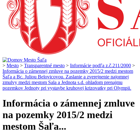
>
Mesto
>
Transparentné mesto
>
Informácie podľa z.č.211/2000
>
Informácia o zámennej zmluve na pozemky 2015/2 medzi mestom
Šaľa a Bc. Juliou Belovicovou. Zaslanie a zverejnenie najomnej
zmulvy medzi mestom Sala a Jednota s.d. ohladom prenajmu
pozemkov Jednoty pri vystavbe kruhovej krizovatky pri Olympii.
Informácia o zámennej zmluve
na pozemky 2015/2 medzi
mestom Šaľa...