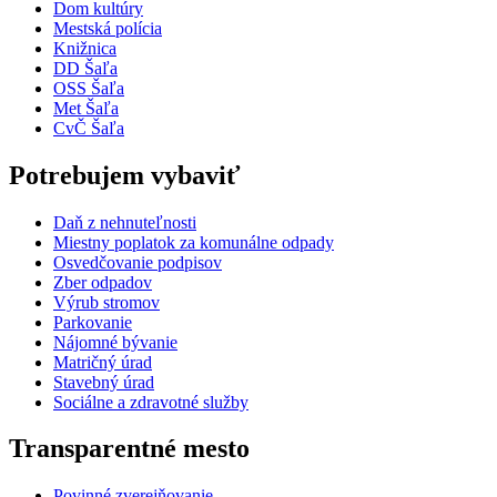
Dom kultúry
Mestská polícia
Knižnica
DD Šaľa
OSS Šaľa
Met Šaľa
CvČ Šaľa
Potrebujem vybaviť
Daň z nehnuteľnosti
Miestny poplatok za komunálne odpady
Osvedčovanie podpisov
Zber odpadov
Výrub stromov
Parkovanie
Nájomné bývanie
Matričný úrad
Stavebný úrad
Sociálne a zdravotné služby
Transparentné mesto
Povinné zverejňovanie