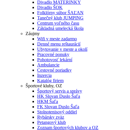
Divadlo MATERINKY
Divadlo ŠOK
Folklórny súbor ŠAĽAN
Tanečný klub JUMPING
Centrum voľného času
Základná umelecká škola
Záujmy
Wifi v meste zadarmo
Denné menu reštaurácií
Ubytovanie v meste a okolí
Pracovné ponuky
Pohotovosť lekární
Ambulancie
Cestovné poriadky
Inzercia
Katalóg firiem
Športové kluby, OZ
Športový servis a správy
HK Slovan Duslo Šaľa
HKM Šaľa
FK Slovan Duslo Šaľa
Stolnotenisový oddiel
Rybársky zväz
Petangový klub
Zoznam športových klubov a OZ