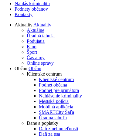
Nahlás kriminalitu
Podnety občanov
Kontakty
Aktuality
Aktuality
Aktuálne
Úradná tabuľa
Podujatia
Kino
Šport
Čas a my
Online správy
Občan
Občan
Klientské centrum
Klientské centrum
Podnet občana
Podnet pre primátora
Nahlásenie kriminality
Mestská polícia
Mobilná aplikácia
SMARTCity Šaľa
Úradná tabuľa
Dane a poplatky
Daň z nehnuteľnosti
Daň za psa