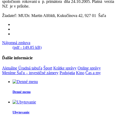
spoločnom rokovaní u p. primátora dňa 24.10.2005. Platná verzia
NZ je v prílohe.
Žiadateľ: MUDr. Martin Alföldi, Kukučínova 42, 927 01 Šaľa
Nájomná zmluva
(pdf - 149.85 kB)
Ďalšie informácie
Aktuálne
Úradná tabuľa
Šport
Krátke správy
Online správy
Meníme Šaľu – investičné zámery
Podujatia
Kino
Čas a my
Denné menu
Ubytovanie