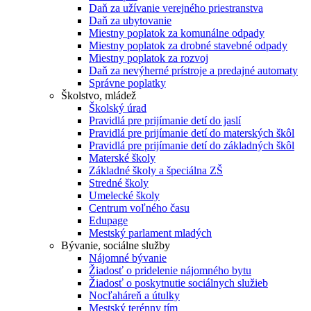
Daň za užívanie verejného priestranstva
Daň za ubytovanie
Miestny poplatok za komunálne odpady
Miestny poplatok za drobné stavebné odpady
Miestny poplatok za rozvoj
Daň za nevýherné prístroje a predajné automaty
Správne poplatky
Školstvo, mládež
Školský úrad
Pravidlá pre prijímanie detí do jaslí
Pravidlá pre prijímanie detí do materských škôl
Pravidlá pre prijímanie detí do základných škôl
Materské školy
Základné školy a špeciálna ZŠ
Stredné školy
Umelecké školy
Centrum voľného času
Edupage
Mestský parlament mladých
Bývanie, sociálne služby
Nájomné bývanie
Žiadosť o pridelenie nájomného bytu
Žiadosť o poskytnutie sociálnych služieb
Nocľaháreň a útulky
Mestský terénny tím