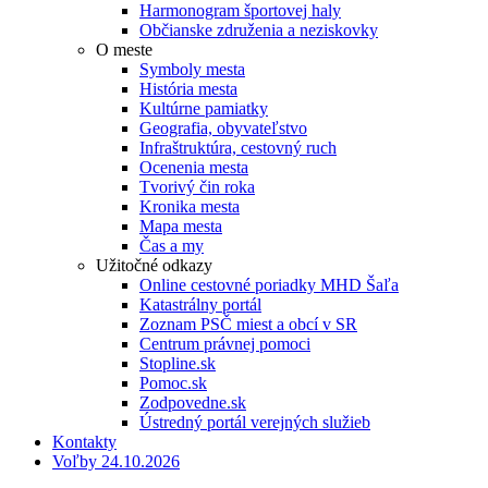
Harmonogram športovej haly
Občianske združenia a neziskovky
O meste
Symboly mesta
História mesta
Kultúrne pamiatky
Geografia, obyvateľstvo
Infraštruktúra, cestovný ruch
Ocenenia mesta
Tvorivý čin roka
Kronika mesta
Mapa mesta
Čas a my
Užitočné odkazy
Online cestovné poriadky MHD Šaľa
Katastrálny portál
Zoznam PSČ miest a obcí v SR
Centrum právnej pomoci
Stopline.sk
Pomoc.sk
Zodpovedne.sk
Ústredný portál verejných služieb
Kontakty
Voľby 24.10.2026