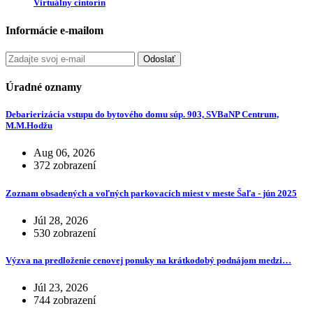
Virtuálny cintorín
Informácie e-mailom
Odoslať
Úradné oznamy
Debarierizácia vstupu do bytového domu súp. 903, SVBaNP Centrum,
M.M.Hodžu
Aug 06, 2026
372 zobrazení
Zoznam obsadených a voľných parkovacích miest v meste Šaľa - jún 2025
Júl 28, 2026
530 zobrazení
Výzva na predloženie cenovej ponuky na krátkodobý podnájom medzi…
Júl 23, 2026
744 zobrazení