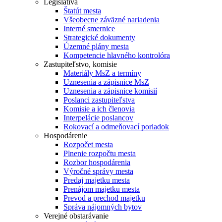
Legislatíva
Štatút mesta
Všeobecne záväzné nariadenia
Interné smernice
Strategické dokumenty
Územné plány mesta
Kompetencie hlavného kontrolóra
Zastupiteľstvo, komisie
Materiály MsZ a termíny
Uznesenia a zápisnice MsZ
Uznesenia a zápisnice komisií
Poslanci zastupiteľstva
Komisie a ich členovia
Interpelácie poslancov
Rokovací a odmeňovací poriadok
Hospodárenie
Rozpočet mesta
Plnenie rozpočtu mesta
Rozbor hospodárenia
Výročné správy mesta
Predaj majetku mesta
Prenájom majetku mesta
Prevod a prechod majetku
Správa nájomných bytov
Verejné obstarávanie