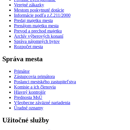
Verejné zákazky
Mestom poskytnuté dotácie
Informácie podľa z.č.211/2000
Predaj majetku mesta
Prenájom majetku mesta
Prevod a prechod majetku
Archív výberových konaní
Správa nájomných bytov
Rozpočet mesta
Správa mesta
Primátor
Zástupcovia primátora
Poslanci mestského zastupiteľstva
Komisie a ich členovia
Hlavný kontrolór
Prednosta MsÚ
Všeobecne záväzné nariadenia
Úradné oznamy
Užitočné služby