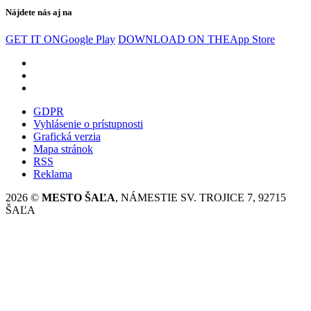
Nájdete nás aj na
GET IT ON
Google Play
DOWNLOAD ON THE
App Store
GDPR
Vyhlásenie o prístupnosti
Grafická verzia
Mapa stránok
RSS
Reklama
2026 ©
MESTO ŠAĽA
, NÁMESTIE SV. TROJICE 7, 92715
ŠAĽA