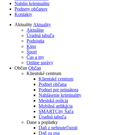
Nahlás kriminalitu
Podnety občanov
Kontakty
Aktuality
Aktuality
Aktuálne
Úradná tabuľa
Podujatia
Kino
Šport
Čas a my
Online správy
Občan
Občan
Klientské centrum
Klientské centrum
Podnet občana
Podnet pre primátora
Nahlásenie kriminality
Mestská polícia
Mobilná aplikácia
SMARTCity Šaľa
Úradná tabuľa
Dane a poplatky
Daň z nehnuteľnosti
Daň za psa