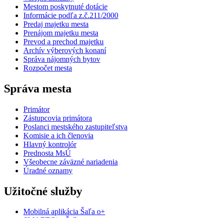
Mestom poskytnuté dotácie
Informácie podľa z.č.211/2000
Predaj majetku mesta
Prenájom majetku mesta
Prevod a prechod majetku
Archív výberových konaní
Správa nájomných bytov
Rozpočet mesta
Správa mesta
Primátor
Zástupcovia primátora
Poslanci mestského zastupiteľstva
Komisie a ich členovia
Hlavný kontrolór
Prednosta MsÚ
Všeobecne záväzné nariadenia
Úradné oznamy
Užitočné služby
Mobilná aplikácia Šaľa o+