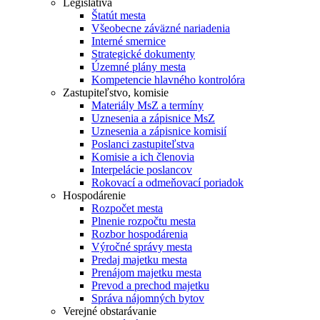
Legislatíva
Štatút mesta
Všeobecne záväzné nariadenia
Interné smernice
Strategické dokumenty
Územné plány mesta
Kompetencie hlavného kontrolóra
Zastupiteľstvo, komisie
Materiály MsZ a termíny
Uznesenia a zápisnice MsZ
Uznesenia a zápisnice komisií
Poslanci zastupiteľstva
Komisie a ich členovia
Interpelácie poslancov
Rokovací a odmeňovací poriadok
Hospodárenie
Rozpočet mesta
Plnenie rozpočtu mesta
Rozbor hospodárenia
Výročné správy mesta
Predaj majetku mesta
Prenájom majetku mesta
Prevod a prechod majetku
Správa nájomných bytov
Verejné obstarávanie