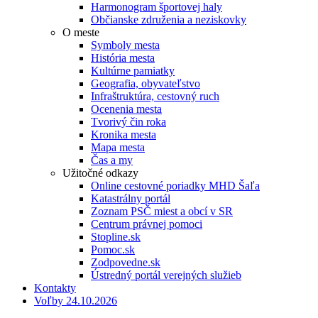
Harmonogram športovej haly
Občianske združenia a neziskovky
O meste
Symboly mesta
História mesta
Kultúrne pamiatky
Geografia, obyvateľstvo
Infraštruktúra, cestovný ruch
Ocenenia mesta
Tvorivý čin roka
Kronika mesta
Mapa mesta
Čas a my
Užitočné odkazy
Online cestovné poriadky MHD Šaľa
Katastrálny portál
Zoznam PSČ miest a obcí v SR
Centrum právnej pomoci
Stopline.sk
Pomoc.sk
Zodpovedne.sk
Ústredný portál verejných služieb
Kontakty
Voľby 24.10.2026