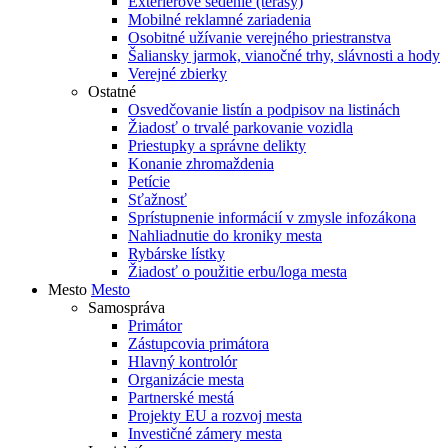
Exteriérové sedenie (terasy)
Mobilné reklamné zariadenia
Osobitné užívanie verejného priestranstva
Šaliansky jarmok, vianočné trhy, slávnosti a hody
Verejné zbierky
Ostatné
Osvedčovanie listín a podpisov na listinách
Žiadosť o trvalé parkovanie vozidla
Priestupky a správne delikty
Konanie zhromaždenia
Petície
Sťažnosť
Sprístupnenie informácií v zmysle infozákona
Nahliadnutie do kroniky mesta
Rybárske lístky
Žiadosť o použitie erbu/loga mesta
Mesto
Mesto
Samospráva
Primátor
Zástupcovia primátora
Hlavný kontrolór
Organizácie mesta
Partnerské mestá
Projekty EU a rozvoj mesta
Investičné zámery mesta