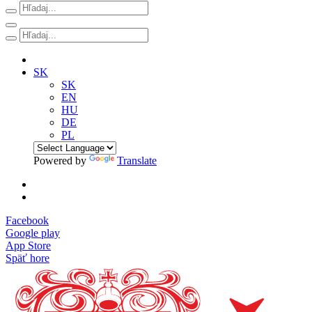
SK
SK
EN
HU
DE
PL
Powered by
Translate
Facebook
Google play
App Store
Späť hore