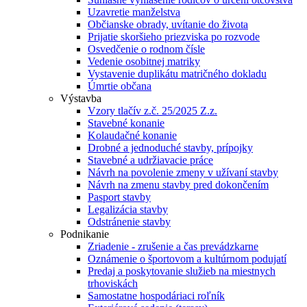
Uzavretie manželstva
Občianske obrady, uvítanie do života
Prijatie skoršieho priezviska po rozvode
Osvedčenie o rodnom čísle
Vedenie osobitnej matriky
Vystavenie duplikátu matričného dokladu
Úmrtie občana
Výstavba
Vzory tlačív z.č. 25/2025 Z.z.
Stavebné konanie
Kolaudačné konanie
Drobné a jednoduché stavby, prípojky
Stavebné a udržiavacie práce
Návrh na povolenie zmeny v užívaní stavby
Návrh na zmenu stavby pred dokončením
Pasport stavby
Legalizácia stavby
Odstránenie stavby
Podnikanie
Zriadenie - zrušenie a čas prevádzkarne
Oznámenie o športovom a kultúrnom podujatí
Predaj a poskytovanie služieb na miestnych
trhoviskách
Samostatne hospodáriaci roľník