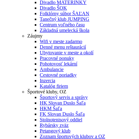
Divadlo MATERINKY
Divadlo ŠOK
Folklórny súbor ŠAĽAN
Tanečný klub JUMPING
Centrum voľného času
Základná umelecká škola
Záujmy
Wifi v meste zadarmo
Denné menu reštaurácií
Ubytovanie v meste a okolí
Pracovné ponuky
Pohotovosť lekární
Ambulancie
Cestovné poriadky
Inzercia
Katalóg firiem
Športové kluby, OZ
Športový servis a správy
HK Slovan Duslo Šaľa
HKM Šaľa
FK Slovan Duslo Šaľa
Stolnotenisový oddiel
Rybársky zväz
Petangový klub
Zoznam športových klubov a OZ