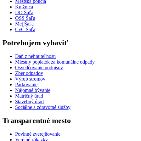
Mestská polícia
Knižnica
DD Šaľa
OSS Šaľa
Met Šaľa
CvČ Šaľa
Potrebujem vybaviť
Daň z nehnuteľnosti
Miestny poplatok za komunálne odpady
Osvedčovanie podpisov
Zber odpadov
Výrub stromov
Parkovanie
Nájomné bývanie
Matričný úrad
Stavebný úrad
Sociálne a zdravotné služby
Transparentné mesto
Povinné zverejňovanie
Verejné zákazky