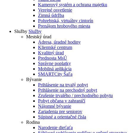
Kamerový systém a ochrana majetku
Verejné osvetlenie
Zimná údržba
Pohrebiská, virtuálny cintorín
Prenájom hrobového miesta
Služby
Služby
Mestský úrad
Adresa, úradné hodiny
Klientské centrum
Kvalitný úrad
Prednosta MsÚ
Správne poplatky
Mobilná aplikácia
SMARTCity Šaľa
Bývanie
Prihlásenie na trvalý pobyt
Prihlásenie na prechodný pobyt
Zrušenie trvalého / prechodného pobytu
Pobyt občana v zahraničí
Nájomné bývanie
Zariadenia pre seniorov
Súpisné a orientačné čísla
Rodina
Narodenie dieťaťa
Súhlasné vyhlásenie rodičov o určení otcovstva