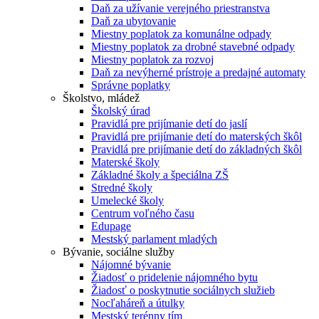
Daň za užívanie verejného priestranstva
Daň za ubytovanie
Miestny poplatok za komunálne odpady
Miestny poplatok za drobné stavebné odpady
Miestny poplatok za rozvoj
Daň za nevýherné prístroje a predajné automaty
Správne poplatky
Školstvo, mládež
Školský úrad
Pravidlá pre prijímanie detí do jaslí
Pravidlá pre prijímanie detí do materských škôl
Pravidlá pre prijímanie detí do základných škôl
Materské školy
Základné školy a špeciálna ZŠ
Stredné školy
Umelecké školy
Centrum voľného času
Edupage
Mestský parlament mladých
Bývanie, sociálne služby
Nájomné bývanie
Žiadosť o pridelenie nájomného bytu
Žiadosť o poskytnutie sociálnych služieb
Nocľaháreň a útulky
Mestský terénny tím