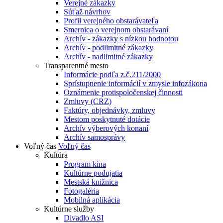
Verejné zákazky
Súťaž návrhov
Profil verejného obstarávateľa
Smernica o verejnom obstarávaní
Archív - zákazky s nízkou hodnotou
Archív - podlimitné zákazky
Archív - nadlimitné zákazky
Transparentné mesto
Informácie podľa z.č.211/2000
Sprístupnenie informácií v zmysle infozákona
Oznámenie protispoločenskej činnosti
Zmluvy (CRZ)
Faktúry, objednávky, zmluvy
Mestom poskytnuté dotácie
Archív výberových konaní
Archív samosprávy
Voľný čas
Voľný čas
Kultúra
Program kina
Kultúrne podujatia
Mestská knižnica
Fotogaléria
Mobilná aplikácia
Kultúrne služby
Divadlo ASI