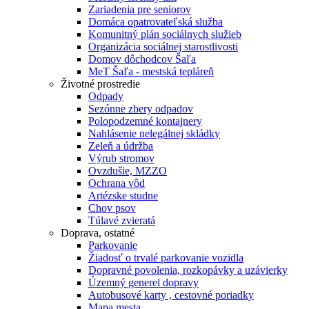
Zariadenia pre seniorov
Domáca opatrovateľská služba
Komunitný plán sociálnych služieb
Organizácia sociálnej starostlivosti
Domov dôchodcov Šaľa
MeT Šaľa - mestská tepláreň
Životné prostredie
Odpady
Sezónne zbery odpadov
Polopodzemné kontajnery
Nahlásenie nelegálnej skládky
Zeleň a údržba
Výrub stromov
Ovzdušie, MZZO
Ochrana vôd
Artézske studne
Chov psov
Túlavé zvieratá
Doprava, ostatné
Parkovanie
Žiadosť o trvalé parkovanie vozidla
Dopravné povolenia, rozkopávky a uzávierky
Územný generel dopravy
Autobusové karty , cestovné poriadky
Mapa mesta