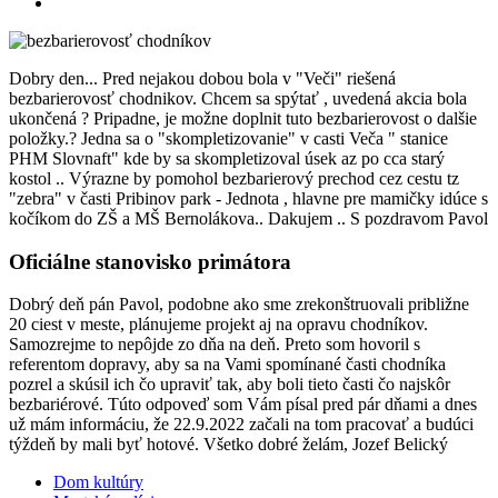
Dobry den... Pred nejakou dobou bola v "Veči" riešená
bezbarierovosť chodnikov. Chcem sa spýtať , uvedená akcia bola
ukončená ? Pripadne, je možne doplnit tuto bezbarierovost o dalšie
položky.? Jedna sa o "skompletizovanie" v casti Veča " stanice
PHM Slovnaft" kde by sa skompletizoval úsek az po cca starý
kostol .. Výrazne by pomohol bezbarierový prechod cez cestu tz
"zebra" v časti Pribinov park - Jednota , hlavne pre mamičky idúce s
kočíkom do ZŠ a MŠ Bernolákova.. Dakujem .. S pozdravom Pavol
Oficiálne stanovisko primátora
Dobrý deň pán Pavol, podobne ako sme zrekonštruovali približne
20 ciest v meste, plánujeme projekt aj na opravu chodníkov.
Samozrejme to nepôjde zo dňa na deň. Preto som hovoril s
referentom dopravy, aby sa na Vami spomínané časti chodníka
pozrel a skúsil ich čo upraviť tak, aby boli tieto časti čo najskôr
bezbariérové. Túto odpoveď som Vám písal pred pár dňami a dnes
už mám informáciu, že 22.9.2022 začali na tom pracovať a budúci
týždeň by mali byť hotové. Všetko dobré želám, Jozef Belický
Dom kultúry