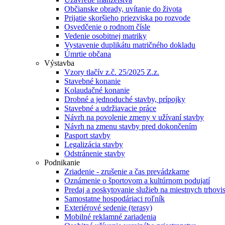
Občianske obrady, uvítanie do života
Prijatie skoršieho priezviska po rozvode
Osvedčenie o rodnom čísle
Vedenie osobitnej matriky
Vystavenie duplikátu matričného dokladu
Úmrtie občana
Výstavba
Vzory tlačív z.č. 25/2025 Z.z.
Stavebné konanie
Kolaudačné konanie
Drobné a jednoduché stavby, prípojky
Stavebné a udržiavacie práce
Návrh na povolenie zmeny v užívaní stavby
Návrh na zmenu stavby pred dokončením
Pasport stavby
Legalizácia stavby
Odstránenie stavby
Podnikanie
Zriadenie - zrušenie a čas prevádzkarne
Oznámenie o športovom a kultúrnom podujatí
Predaj a poskytovanie služieb na miestnych trhovi
Samostatne hospodáriaci roľník
Exteriérové sedenie (terasy)
Mobilné reklamné zariadenia