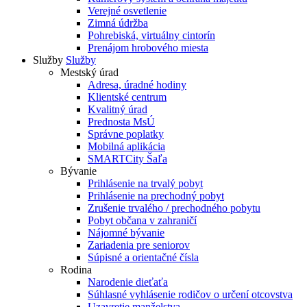
Verejné osvetlenie
Zimná údržba
Pohrebiská, virtuálny cintorín
Prenájom hrobového miesta
Služby
Služby
Mestský úrad
Adresa, úradné hodiny
Klientské centrum
Kvalitný úrad
Prednosta MsÚ
Správne poplatky
Mobilná aplikácia
SMARTCity Šaľa
Bývanie
Prihlásenie na trvalý pobyt
Prihlásenie na prechodný pobyt
Zrušenie trvalého / prechodného pobytu
Pobyt občana v zahraničí
Nájomné bývanie
Zariadenia pre seniorov
Súpisné a orientačné čísla
Rodina
Narodenie dieťaťa
Súhlasné vyhlásenie rodičov o určení otcovstva
Uzavretie manželstva