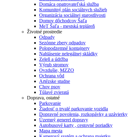
Domáca opatrovateľská služba
Komunitný plán sociálnych služieb
Organizácia sociálnej starostlivosti
Domov dôchodcov Šaľa
MeT Šaľa - mestská tepláreň
Životné prostredie
Odpady
Sezónne zbery odpadov
Polopodzemné kontajnery
Nahlásenie nelegálnej skládky
Zeleň a údržba
Výrub stromov
Ovzdušie, MZZO
Ochrana vôd
Artézske studne
Chov psov
Túlavé zvieratá
Doprava, ostatné
Parkovanie
Žiadosť o trvalé parkovanie vozidla
Dopravné povolenia, rozkopávky a uzávierky
Územný generel dopravy
Autobusové karty , cestovné poriadky
Mapa mesta
Kamerový systém a ochrana majetku