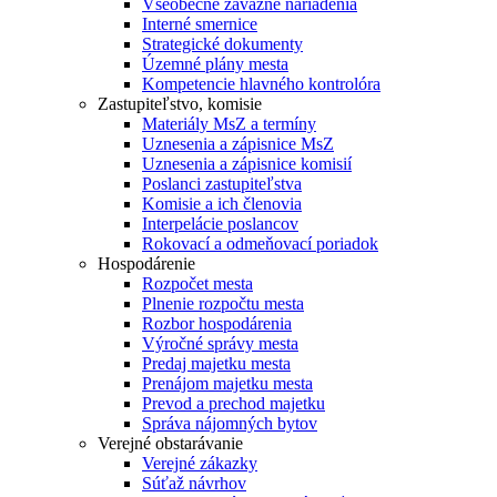
Všeobecne záväzné nariadenia
Interné smernice
Strategické dokumenty
Územné plány mesta
Kompetencie hlavného kontrolóra
Zastupiteľstvo, komisie
Materiály MsZ a termíny
Uznesenia a zápisnice MsZ
Uznesenia a zápisnice komisií
Poslanci zastupiteľstva
Komisie a ich členovia
Interpelácie poslancov
Rokovací a odmeňovací poriadok
Hospodárenie
Rozpočet mesta
Plnenie rozpočtu mesta
Rozbor hospodárenia
Výročné správy mesta
Predaj majetku mesta
Prenájom majetku mesta
Prevod a prechod majetku
Správa nájomných bytov
Verejné obstarávanie
Verejné zákazky
Súťaž návrhov