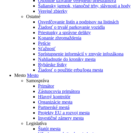
Osobitné užívanie verejného priestranstva
Šaliansky jarmok, vianočné trhy, slávnosti a hody
Verejné zbierky
Ostatné
Osvedčovanie listín a podpisov na listinách
Žiadosť o trvalé parkovanie vozidla
Priestupky a správne delikty
Konanie zhromaždenia
Petície
Sťažnosť
Sprístupnenie informácií v zmysle infozákona
Nahliadnutie do kroniky mesta
Rybárske lístky
Žiadosť o použitie erbu/loga mesta
Mesto
Mesto
Samospráva
Primátor
Zástupcovia primátora
Hlavný kontrolór
Organizácie mesta
Partnerské mestá
Projekty EU a rozvoj mesta
Investičné zámery mesta
Legislatíva
Štatút mesta