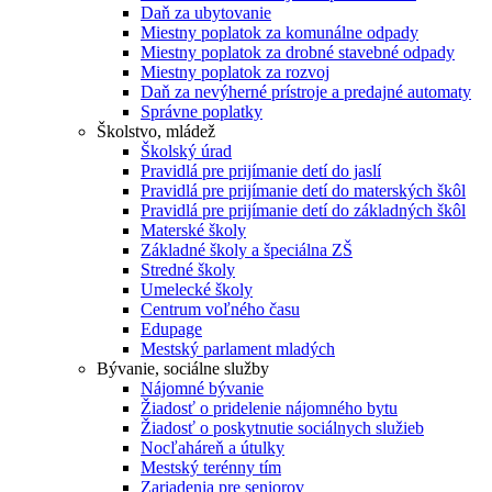
Daň za ubytovanie
Miestny poplatok za komunálne odpady
Miestny poplatok za drobné stavebné odpady
Miestny poplatok za rozvoj
Daň za nevýherné prístroje a predajné automaty
Správne poplatky
Školstvo, mládež
Školský úrad
Pravidlá pre prijímanie detí do jaslí
Pravidlá pre prijímanie detí do materských škôl
Pravidlá pre prijímanie detí do základných škôl
Materské školy
Základné školy a špeciálna ZŠ
Stredné školy
Umelecké školy
Centrum voľného času
Edupage
Mestský parlament mladých
Bývanie, sociálne služby
Nájomné bývanie
Žiadosť o pridelenie nájomného bytu
Žiadosť o poskytnutie sociálnych služieb
Nocľaháreň a útulky
Mestský terénny tím
Zariadenia pre seniorov