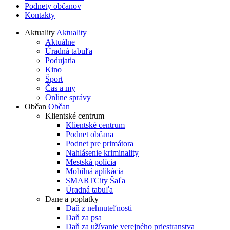
Podnety občanov
Kontakty
Aktuality
Aktuality
Aktuálne
Úradná tabuľa
Podujatia
Kino
Šport
Čas a my
Online správy
Občan
Občan
Klientské centrum
Klientské centrum
Podnet občana
Podnet pre primátora
Nahlásenie kriminality
Mestská polícia
Mobilná aplikácia
SMARTCity Šaľa
Úradná tabuľa
Dane a poplatky
Daň z nehnuteľnosti
Daň za psa
Daň za užívanie verejného priestranstva