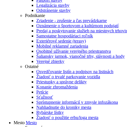
Pasport stavby
Legalizácia stavby
Odstránenie stavby
Podnikanie
Zriadenie - zrušenie a čas prevádzkarne
Oznámenie o športovom a kultúrnom podujatí
Predaj a poskytovanie služieb na miestnych trhovi
Samostatne hospodáriaci roľník
Exteriérové sedenie (terasy)
Mobilné reklamné zariadenia
Osobitné užívanie verejného priestranstva
Šaliansky jarmok, vianočné trhy, slávnosti a hody
Verejné zbierky
Ostatné
Osvedčovanie listín a podpisov na listinách
Žiadosť o trvalé parkovanie vozidla
Priestupky a správne delikty
Konanie zhromaždenia
Petície
Sťažnosť
Sprístupnenie informácií v zmysle infozákona
Nahliadnutie do kroniky mesta
Rybárske lístky
Žiadosť o použitie erbu/loga mesta
Mesto
Mesto