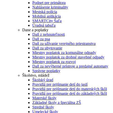
Podnet pre primátora
Nahlásenie kriminality
Mestská polícia
Mobilná aplikácia
SMARTCity Šaľa
Úradná tabuľa
Dane a poplatky
Daň z nehnuteľnosti
Daň za psa
Daň za užívanie verejného priestranstva
Daň za ubytovanie
Miestny poplatok za komunálne odpady
Miestny poplatok za drobné stavebné odpady
Miestny poplatok za rozvoj
Daň za nevýherné prístroje a predajné automaty
Správne poplatky
Školstvo, mládež
Školský úrad
Pravidlá pre prijímanie detí do jaslí
Pravidlá pre prijímanie detí do materských škôl
Pravidlá pre prijímanie detí do základných škôl
Materské školy
Základné školy a špeciálna ZŠ
Stredné školy
Umelecké školy