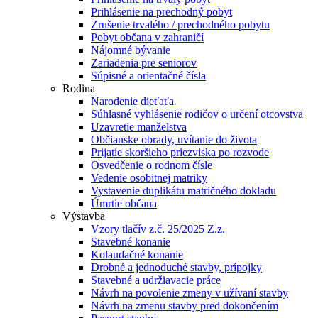
Prihlásenie na prechodný pobyt
Zrušenie trvalého / prechodného pobytu
Pobyt občana v zahraničí
Nájomné bývanie
Zariadenia pre seniorov
Súpisné a orientačné čísla
Rodina
Narodenie dieťaťa
Súhlasné vyhlásenie rodičov o určení otcovstva
Uzavretie manželstva
Občianske obrady, uvítanie do života
Prijatie skoršieho priezviska po rozvode
Osvedčenie o rodnom čísle
Vedenie osobitnej matriky
Vystavenie duplikátu matričného dokladu
Úmrtie občana
Výstavba
Vzory tlačív z.č. 25/2025 Z.z.
Stavebné konanie
Kolaudačné konanie
Drobné a jednoduché stavby, prípojky
Stavebné a udržiavacie práce
Návrh na povolenie zmeny v užívaní stavby
Návrh na zmenu stavby pred dokončením