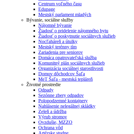
Centrum voľného času
Edupage
Mestský parlament mladých
Bývanie, sociálne služby
Nájomné bývanie
Žiadosť o pridelenie nájomného bytu
Žiadosť o poskytnutie sociálnych služieb
Nocľaháreň a útulky
Mestský terénny tím
Zariadenia pre seniorov
Domáca opatrovateľská služba
Komunitný plán sociálnych služieb
Organizácia sociálnej starostlivosti
Domov dôchodcov Šaľa
MeT Šaľa - mestská tepláreň
Životné prostredie
Odpady
Sezónne zbery odpadov
Polopodzemné kontajnery
Nahlásenie nelegálnej skládky
Zeleň a údržba
Výrub stromov
Ovzdušie, MZZO
Ochrana vôd
Artézske studne