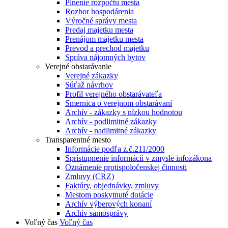
Plnenie rozpočtu mesta
Rozbor hospodárenia
Výročné správy mesta
Predaj majetku mesta
Prenájom majetku mesta
Prevod a prechod majetku
Správa nájomných bytov
Verejné obstarávanie
Verejné zákazky
Súťaž návrhov
Profil verejného obstarávateľa
Smernica o verejnom obstarávaní
Archív - zákazky s nízkou hodnotou
Archív - podlimitné zákazky
Archív - nadlimitné zákazky
Transparentné mesto
Informácie podľa z.č.211/2000
Sprístupnenie informácií v zmysle infozákona
Oznámenie protispoločenskej činnosti
Zmluvy (CRZ)
Faktúry, objednávky, zmluvy
Mestom poskytnuté dotácie
Archív výberových konaní
Archív samosprávy
Voľný čas
Voľný čas