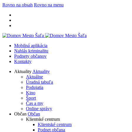
Rovno na obsah
Rovno na menu
Mobilná aplikácia
Nahlás kriminalitu
Podnety občanov
Kontakty
Aktuality
Aktuality
Aktuálne
Úradná tabuľa
Podujatia
Kino
Šport
Čas a my
Online správy
Občan
Občan
Klientské centrum
Klientské centrum
Podnet občana