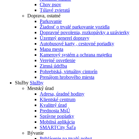
Chov psov
Túlavé zvieratá
Doprava, ostatné
Parkovanie
Žiadosť o trvalé parkovanie vozidla
Dopravné povolenia, rozkopávky a uzávierky
Územný generel dopravy
Autobusové karty , cestovné poriadky
Mapa mesta
Kamerový systém a ochrana majetku
Verejné osvetlenie
Zimná údržba
Pohrebiská, virtuálny cintorín
Prenájom hrobového miesta
Služby
Služby
Mestský úrad
Adresa, úradné hodiny
Klientské centrum
Kvalitný úrad
Prednosta MsÚ
Správne poplatky
Mobilná aplikácia
SMARTCity Šaľa
Bývanie
Prihlásenie na trvalý pobyt