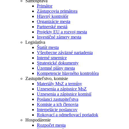
Samospráva
Primátor
Zástupcovia primátora
Hlavný kontrolór
Organizácie mesta
Partnerské mestá
Projekty EU a rozvoj mesta
Investičné zámery mesta
Legislatíva
Štatút mesta
Všeobecne záväzné nariadenia
Interné smernice
Strategické dokumenty
Územné plány mesta
Kompetencie hlavného kontrolóra
Zastupiteľstvo, komisie
Materiály MsZ a termíny
Uznesenia a zápisnice MsZ
Uznesenia a zápisnice komisií
Poslanci zastupiteľstva
Komisie a ich členovia
Interpelácie poslancov
Rokovací a odmeňovací poriadok
Hospodárenie
Rozpočet mesta