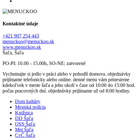
Kontaktné údaje
+421 907 254 443
menuckoo@menuckoo.sk
www.menuckoo.sk
Šaľa, Šaľa
PO-PI: 10.00 - 15.00h, SO-NE: zatvorené
Vychutnajte si jedlo v práci alebo v pohodlí domova. objednávky
prijímame telefonicky alebo online. denné menu vám prinesieme
kdekoľvek v meste šaľa a jeho okolí v čase od 10:00 do 15:00 hod.
počas pracovných dní. objednávky prijímame už od 8:00 hodiny.
Dom kultúry
Mestská polícia
Knižnica
DD Šaľa
OSS Šaľa
Met Šaľa
CvČ Šaľa