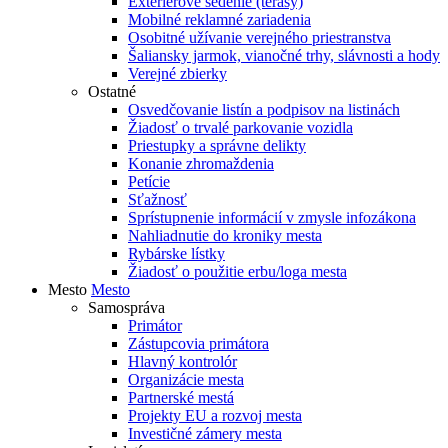
Exteriérové sedenie (terasy)
Mobilné reklamné zariadenia
Osobitné užívanie verejného priestranstva
Šaliansky jarmok, vianočné trhy, slávnosti a hody
Verejné zbierky
Ostatné
Osvedčovanie listín a podpisov na listinách
Žiadosť o trvalé parkovanie vozidla
Priestupky a správne delikty
Konanie zhromaždenia
Petície
Sťažnosť
Sprístupnenie informácií v zmysle infozákona
Nahliadnutie do kroniky mesta
Rybárske lístky
Žiadosť o použitie erbu/loga mesta
Mesto
Mesto
Samospráva
Primátor
Zástupcovia primátora
Hlavný kontrolór
Organizácie mesta
Partnerské mestá
Projekty EU a rozvoj mesta
Investičné zámery mesta