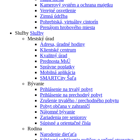
Kamerový systém a ochrana majetku
Verejné osvetlenie
Zimná údržba
Pohrebiská, virtuálny cintorín
Prenájom hrobového miesta
Služby
Služby
Mestský úrad
Adresa, úradné hodiny
Klientské centrum
Kvalitný úrad
Prednosta MsÚ
Správne poplatky
Mobilná aplikácia
SMARTCity Šaľa
Bývanie
Prihlásenie na trvalý pobyt
Prihlásenie na prechodný pobyt
Zrušenie trvalého / prechodného pobytu
Pobyt občana v zahraničí
Nájomné bývanie
Zariadenia pre seniorov
Súpisné a orientačné čísla
Rodina
Narodenie dieťaťa
Súhlasné vyhlásenie rodičov o určení otcovstva