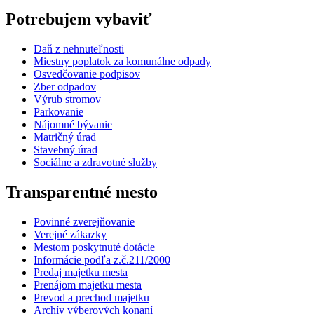
Potrebujem vybaviť
Daň z nehnuteľnosti
Miestny poplatok za komunálne odpady
Osvedčovanie podpisov
Zber odpadov
Výrub stromov
Parkovanie
Nájomné bývanie
Matričný úrad
Stavebný úrad
Sociálne a zdravotné služby
Transparentné mesto
Povinné zverejňovanie
Verejné zákazky
Mestom poskytnuté dotácie
Informácie podľa z.č.211/2000
Predaj majetku mesta
Prenájom majetku mesta
Prevod a prechod majetku
Archív výberových konaní