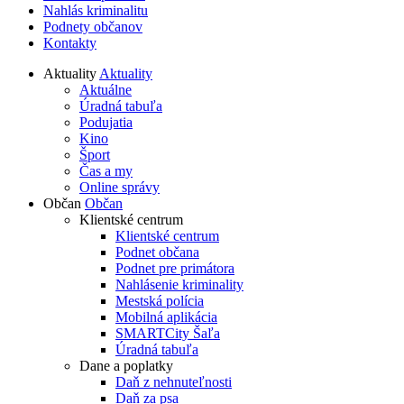
Nahlás kriminalitu
Podnety občanov
Kontakty
Aktuality
Aktuality
Aktuálne
Úradná tabuľa
Podujatia
Kino
Šport
Čas a my
Online správy
Občan
Občan
Klientské centrum
Klientské centrum
Podnet občana
Podnet pre primátora
Nahlásenie kriminality
Mestská polícia
Mobilná aplikácia
SMARTCity Šaľa
Úradná tabuľa
Dane a poplatky
Daň z nehnuteľnosti
Daň za psa