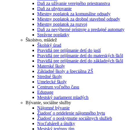
Daň za užívanie verejného priestranstva
Daň za ubytovanie
Miestny poplatok za komunálne odpady
Miestny poplatok za drobné stavebné odpady
Miestny poplatok za rozvoj
Daň za nevýherné prístroje a predajné automaty
Správne poplatky
Školstvo, mládež
Školský úrad
Pravidlá pre prijímanie detí do jaslí
Pravidlá pre prijímanie detí do materských škôl
Pravidlá pre prijímanie detí do základných škôl
Materské školy
Základné školy a špeciálna ZŠ
Stredné školy
Umelecké školy
Centrum voľného času
Edupage
Mestský parlament mladých
Bývanie, sociálne služby
Nájomné bývanie
Žiadosť o pridelenie nájomného bytu
Žiadosť o poskytnutie sociálnych služieb
Nocľaháreň a útulky
Mestský terénny tím