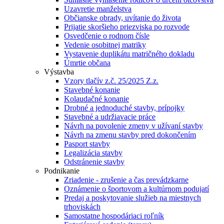
Uzavretie manželstva
Občianske obrady, uvítanie do života
Prijatie skoršieho priezviska po rozvode
Osvedčenie o rodnom čísle
Vedenie osobitnej matriky
Vystavenie duplikátu matričného dokladu
Úmrtie občana
Výstavba
Vzory tlačív z.č. 25/2025 Z.z.
Stavebné konanie
Kolaudačné konanie
Drobné a jednoduché stavby, prípojky
Stavebné a udržiavacie práce
Návrh na povolenie zmeny v užívaní stavby
Návrh na zmenu stavby pred dokončením
Pasport stavby
Legalizácia stavby
Odstránenie stavby
Podnikanie
Zriadenie - zrušenie a čas prevádzkarne
Oznámenie o športovom a kultúrnom podujatí
Predaj a poskytovanie služieb na miestnych
trhoviskách
Samostatne hospodáriaci roľník