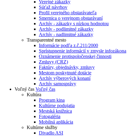
Verejné zákazky
Súťaž návrhov
Profil verejného obstarávateľa
Smernica o verejnom obstarávaní
Archív - zákazky s nízkou hodnotou
Archív - podlimitné zákazky
Archív - nadlimitné zákazky
Transparentné mesto
Informácie podľa z.č.211/2000
Sprístupnenie informácií v zmysle infozákona
Oznámenie protispoločenskej činnosti
Zmluvy (CRZ)
Faktúry, objednávky, zmluvy
Mestom poskytnuté dotácie
Archív výberových konaní
Archív samosprávy
Voľný čas
Voľný čas
Kultúra
Program kina
Kultúrne podujatia
Mestská knižnica
Fotogaléria
Mobilná aplikácia
Kultúrne služby
Divadlo ASI