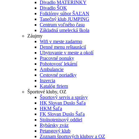
Divadlo MATERINKY
Divadlo ŠOK
Folklórny súbor ŠAĽAN
Tanečný klub JUMPING
Centrum voľného času
Základná umelecká škola
Záujmy
Wifi v meste zadarmo
Denné menu reštaurácií
Ubytovanie v meste a okolí
Pracovné ponuky
Pohotovosť lekární
Ambulancie
Cestovné poriadky
Inzercia
Katalóg firiem
Športové kluby, OZ
Športový servis a správy
HK Slovan Duslo Šaľa
HKM Šaľa
FK Slovan Duslo Šaľa
Stolnotenisový oddiel
Rybársky zväz
Petangový klub
Zoznam športových klubov a OZ