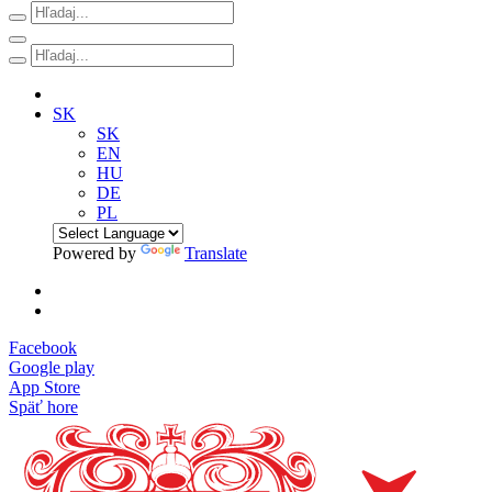
SK
SK
EN
HU
DE
PL
Powered by
Translate
Facebook
Google play
App Store
Späť hore