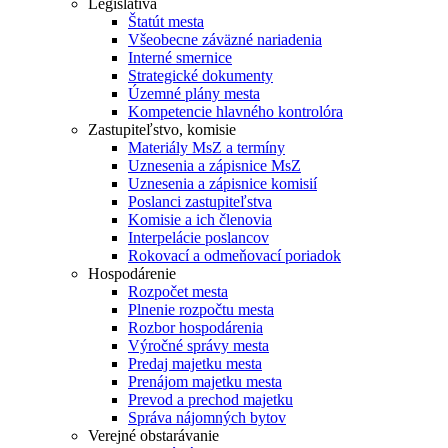
Legislatíva
Štatút mesta
Všeobecne záväzné nariadenia
Interné smernice
Strategické dokumenty
Územné plány mesta
Kompetencie hlavného kontrolóra
Zastupiteľstvo, komisie
Materiály MsZ a termíny
Uznesenia a zápisnice MsZ
Uznesenia a zápisnice komisií
Poslanci zastupiteľstva
Komisie a ich členovia
Interpelácie poslancov
Rokovací a odmeňovací poriadok
Hospodárenie
Rozpočet mesta
Plnenie rozpočtu mesta
Rozbor hospodárenia
Výročné správy mesta
Predaj majetku mesta
Prenájom majetku mesta
Prevod a prechod majetku
Správa nájomných bytov
Verejné obstarávanie