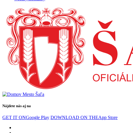
Nájdete nás aj na
GET IT ON
Google Play
DOWNLOAD ON THE
App Store