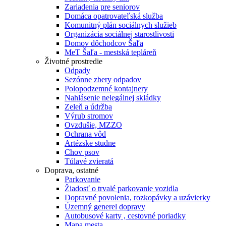
Zariadenia pre seniorov
Domáca opatrovateľská služba
Komunitný plán sociálnych služieb
Organizácia sociálnej starostlivosti
Domov dôchodcov Šaľa
MeT Šaľa - mestská tepláreň
Životné prostredie
Odpady
Sezónne zbery odpadov
Polopodzemné kontajnery
Nahlásenie nelegálnej skládky
Zeleň a údržba
Výrub stromov
Ovzdušie, MZZO
Ochrana vôd
Artézske studne
Chov psov
Túlavé zvieratá
Doprava, ostatné
Parkovanie
Žiadosť o trvalé parkovanie vozidla
Dopravné povolenia, rozkopávky a uzávierky
Územný generel dopravy
Autobusové karty , cestovné poriadky
Mapa mesta