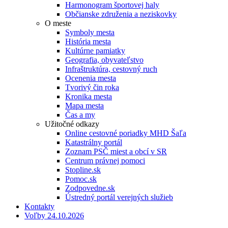
Harmonogram športovej haly
Občianske združenia a neziskovky
O meste
Symboly mesta
História mesta
Kultúrne pamiatky
Geografia, obyvateľstvo
Infraštruktúra, cestovný ruch
Ocenenia mesta
Tvorivý čin roka
Kronika mesta
Mapa mesta
Čas a my
Užitočné odkazy
Online cestovné poriadky MHD Šaľa
Katastrálny portál
Zoznam PSČ miest a obcí v SR
Centrum právnej pomoci
Stopline.sk
Pomoc.sk
Zodpovedne.sk
Ústredný portál verejných služieb
Kontakty
Voľby 24.10.2026