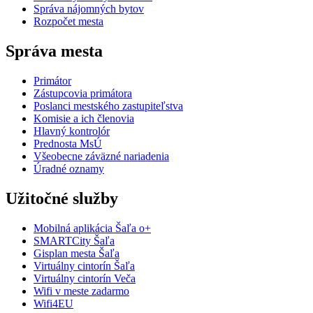
Správa nájomných bytov
Rozpočet mesta
Správa mesta
Primátor
Zástupcovia primátora
Poslanci mestského zastupiteľstva
Komisie a ich členovia
Hlavný kontrolór
Prednosta MsÚ
Všeobecne záväzné nariadenia
Úradné oznamy
Užitočné služby
Mobilná aplikácia Šaľa o+
SMARTCity Šaľa
Gisplan mesta Šaľa
Virtuálny cintorín Šaľa
Virtuálny cintorín Veča
Wifi v meste zadarmo
Wifi4EU