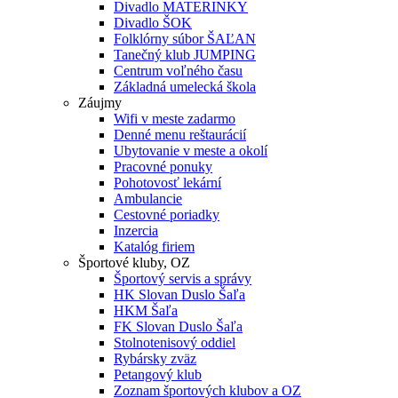
Divadlo MATERINKY
Divadlo ŠOK
Folklórny súbor ŠAĽAN
Tanečný klub JUMPING
Centrum voľného času
Základná umelecká škola
Záujmy
Wifi v meste zadarmo
Denné menu reštaurácií
Ubytovanie v meste a okolí
Pracovné ponuky
Pohotovosť lekární
Ambulancie
Cestovné poriadky
Inzercia
Katalóg firiem
Športové kluby, OZ
Športový servis a správy
HK Slovan Duslo Šaľa
HKM Šaľa
FK Slovan Duslo Šaľa
Stolnotenisový oddiel
Rybársky zväz
Petangový klub
Zoznam športových klubov a OZ