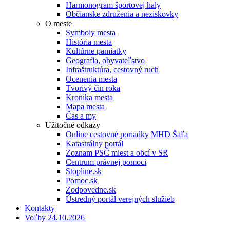
Harmonogram športovej haly
Občianske združenia a neziskovky
O meste
Symboly mesta
História mesta
Kultúrne pamiatky
Geografia, obyvateľstvo
Infraštruktúra, cestovný ruch
Ocenenia mesta
Tvorivý čin roka
Kronika mesta
Mapa mesta
Čas a my
Užitočné odkazy
Online cestovné poriadky MHD Šaľa
Katastrálny portál
Zoznam PSČ miest a obcí v SR
Centrum právnej pomoci
Stopline.sk
Pomoc.sk
Zodpovedne.sk
Ústredný portál verejných služieb
Kontakty
Voľby 24.10.2026