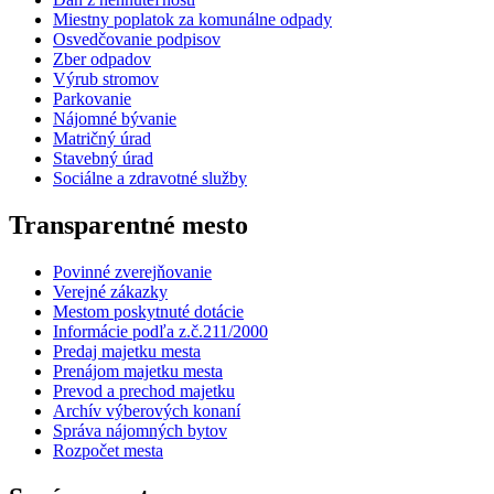
Miestny poplatok za komunálne odpady
Osvedčovanie podpisov
Zber odpadov
Výrub stromov
Parkovanie
Nájomné bývanie
Matričný úrad
Stavebný úrad
Sociálne a zdravotné služby
Transparentné mesto
Povinné zverejňovanie
Verejné zákazky
Mestom poskytnuté dotácie
Informácie podľa z.č.211/2000
Predaj majetku mesta
Prenájom majetku mesta
Prevod a prechod majetku
Archív výberových konaní
Správa nájomných bytov
Rozpočet mesta