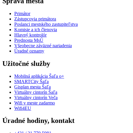
Správa mesta
Primátor
Zástupcovia primátora
Poslanci mestského zastupiteľstva
Komisie a ich členovia
Hlavný kontrolór
Prednosta MsÚ
Všeobecne záväzné nariadenia
Úradné oznamy
Užitočné služby
Mobilná aplikácia Šaľa o+
SMARTCity Šaľa
Gisplan mesta Šaľa
Virtuálny cintorín Šaľa
Virtuálny cintorín Veča
Wifi v meste zadarmo
Wifi4EU
Úradné hodiny, kontakt