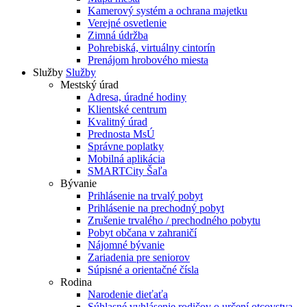
Kamerový systém a ochrana majetku
Verejné osvetlenie
Zimná údržba
Pohrebiská, virtuálny cintorín
Prenájom hrobového miesta
Služby
Služby
Mestský úrad
Adresa, úradné hodiny
Klientské centrum
Kvalitný úrad
Prednosta MsÚ
Správne poplatky
Mobilná aplikácia
SMARTCity Šaľa
Bývanie
Prihlásenie na trvalý pobyt
Prihlásenie na prechodný pobyt
Zrušenie trvalého / prechodného pobytu
Pobyt občana v zahraničí
Nájomné bývanie
Zariadenia pre seniorov
Súpisné a orientačné čísla
Rodina
Narodenie dieťaťa
Súhlasné vyhlásenie rodičov o určení otcovstva