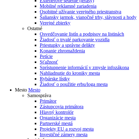
Exteriérové sedenie (terasy)
Mobilné reklamné zariadenia
Osobitné užívanie verejného priestranstva
Šaliansky jarmok, vianočné trhy, slávnosti a hody
Verejné zbierky
Ostatné
Osvedčovanie listín a podpisov na listinách
Žiadosť o trvalé parkovanie vozidla
Priestupky a správne delikty
Konanie zhromaždenia
Petície
Sťažnosť
Sprístupnenie informácií v zmysle infozákona
Nahliadnutie do kroniky mesta
Rybárske lístky
Žiadosť o použitie erbu/loga mesta
Mesto
Mesto
Samospráva
Primátor
Zástupcovia primátora
Hlavný kontrolór
Organizácie mesta
Partnerské mestá
Projekty EU a rozvoj mesta
Investičné zámery mesta