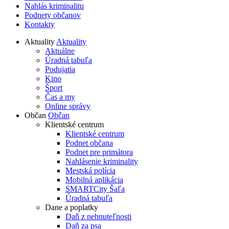
Nahlás kriminalitu
Podnety občanov
Kontakty
Aktuality
Aktuality
Aktuálne
Úradná tabuľa
Podujatia
Kino
Šport
Čas a my
Online správy
Občan
Občan
Klientské centrum
Klientské centrum
Podnet občana
Podnet pre primátora
Nahlásenie kriminality
Mestská polícia
Mobilná aplikácia
SMARTCity Šaľa
Úradná tabuľa
Dane a poplatky
Daň z nehnuteľnosti
Daň za psa