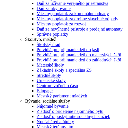
Daň za užívanie verejného priestranstva
Daň za ubytovanie
Miestny poplatok za komunálne odpady
Miestny poplatok za drobné stavebné odpady
Miestny poplatok za rozvoj
Daň za nevýherné prístroje a predajné automaty
Správne poplatky
Školstvo, mládež
Školský úrad
Pravidlá pre prijímanie detí do jaslí
Pravidlá pre prijímanie detí do materských škôl
Pravidlá pre prijímanie detí do základných škôl
Materské školy
Základné školy a špeciálna ZŠ
Stredné školy
Umelecké školy
Centrum voľného času
Edupage
Mestský parlament mladých
Bývanie, sociálne služby
Nájomné bývanie
Žiadosť o pridelenie nájomného bytu
Žiadosť o poskytnutie sociálnych služieb
Nocľaháreň a útulky
Mestský terénny tím