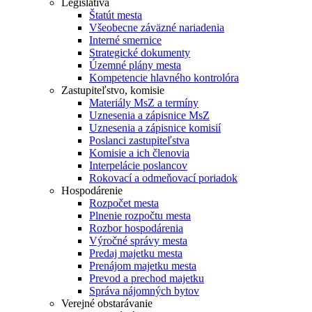
Legislatíva
Štatút mesta
Všeobecne záväzné nariadenia
Interné smernice
Strategické dokumenty
Územné plány mesta
Kompetencie hlavného kontrolóra
Zastupiteľstvo, komisie
Materiály MsZ a termíny
Uznesenia a zápisnice MsZ
Uznesenia a zápisnice komisií
Poslanci zastupiteľstva
Komisie a ich členovia
Interpelácie poslancov
Rokovací a odmeňovací poriadok
Hospodárenie
Rozpočet mesta
Plnenie rozpočtu mesta
Rozbor hospodárenia
Výročné správy mesta
Predaj majetku mesta
Prenájom majetku mesta
Prevod a prechod majetku
Správa nájomných bytov
Verejné obstarávanie