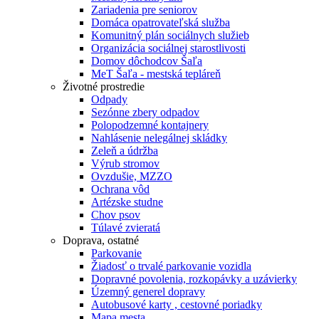
Zariadenia pre seniorov
Domáca opatrovateľská služba
Komunitný plán sociálnych služieb
Organizácia sociálnej starostlivosti
Domov dôchodcov Šaľa
MeT Šaľa - mestská tepláreň
Životné prostredie
Odpady
Sezónne zbery odpadov
Polopodzemné kontajnery
Nahlásenie nelegálnej skládky
Zeleň a údržba
Výrub stromov
Ovzdušie, MZZO
Ochrana vôd
Artézske studne
Chov psov
Túlavé zvieratá
Doprava, ostatné
Parkovanie
Žiadosť o trvalé parkovanie vozidla
Dopravné povolenia, rozkopávky a uzávierky
Územný generel dopravy
Autobusové karty , cestovné poriadky
Mapa mesta