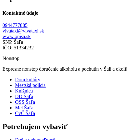
Kontaktné údaje
0944777885
vivataxi@vivataxi.sk
www.opisa.sk
SNP, Šaľa
IČO: 51334232
Nonstop
Expresné nonstop doručenie alkoholu a pochutín v Šali a okolí!
Dom kultúry
Mestská polícia
Knižnica
DD Šaľa
OSS Šaľa
Met Šaľa
CvČ Šaľa
Potrebujem vybaviť
Daň z nehnuteľnosti