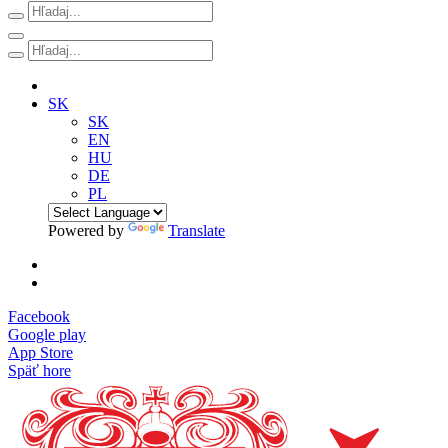
SK
SK
EN
HU
DE
PL
Powered by
Translate
Facebook
Google play
App Store
Späť hore