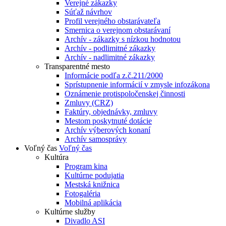
Verejné zákazky
Súťaž návrhov
Profil verejného obstarávateľa
Smernica o verejnom obstarávaní
Archív - zákazky s nízkou hodnotou
Archív - podlimitné zákazky
Archív - nadlimitné zákazky
Transparentné mesto
Informácie podľa z.č.211/2000
Sprístupnenie informácií v zmysle infozákona
Oznámenie protispoločenskej činnosti
Zmluvy (CRZ)
Faktúry, objednávky, zmluvy
Mestom poskytnuté dotácie
Archív výberových konaní
Archív samosprávy
Voľný čas
Voľný čas
Kultúra
Program kina
Kultúrne podujatia
Mestská knižnica
Fotogaléria
Mobilná aplikácia
Kultúrne služby
Divadlo ASI