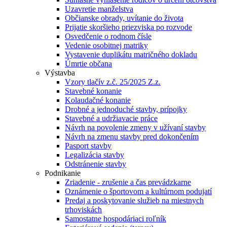
Uzavretie manželstva
Občianske obrady, uvítanie do života
Prijatie skoršieho priezviska po rozvode
Osvedčenie o rodnom čísle
Vedenie osobitnej matriky
Vystavenie duplikátu matričného dokladu
Úmrtie občana
Výstavba
Vzory tlačív z.č. 25/2025 Z.z.
Stavebné konanie
Kolaudačné konanie
Drobné a jednoduché stavby, prípojky
Stavebné a udržiavacie práce
Návrh na povolenie zmeny v užívaní stavby
Návrh na zmenu stavby pred dokončením
Pasport stavby
Legalizácia stavby
Odstránenie stavby
Podnikanie
Zriadenie - zrušenie a čas prevádzkarne
Oznámenie o športovom a kultúrnom podujatí
Predaj a poskytovanie služieb na miestnych
trhoviskách
Samostatne hospodáriaci roľník