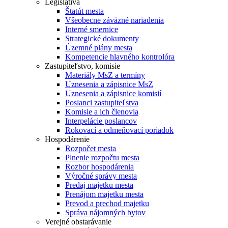
Legislatíva
Štatút mesta
Všeobecne záväzné nariadenia
Interné smernice
Strategické dokumenty
Územné plány mesta
Kompetencie hlavného kontrolóra
Zastupiteľstvo, komisie
Materiály MsZ a termíny
Uznesenia a zápisnice MsZ
Uznesenia a zápisnice komisií
Poslanci zastupiteľstva
Komisie a ich členovia
Interpelácie poslancov
Rokovací a odmeňovací poriadok
Hospodárenie
Rozpočet mesta
Plnenie rozpočtu mesta
Rozbor hospodárenia
Výročné správy mesta
Predaj majetku mesta
Prenájom majetku mesta
Prevod a prechod majetku
Správa nájomných bytov
Verejné obstarávanie