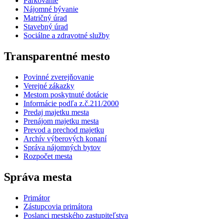
Parkovanie
Nájomné bývanie
Matričný úrad
Stavebný úrad
Sociálne a zdravotné služby
Transparentné mesto
Povinné zverejňovanie
Verejné zákazky
Mestom poskytnuté dotácie
Informácie podľa z.č.211/2000
Predaj majetku mesta
Prenájom majetku mesta
Prevod a prechod majetku
Archív výberových konaní
Správa nájomných bytov
Rozpočet mesta
Správa mesta
Primátor
Zástupcovia primátora
Poslanci mestského zastupiteľstva