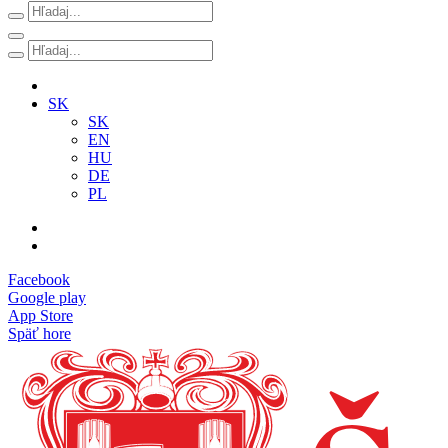
SK
SK
EN
HU
DE
PL
Facebook
Google play
App Store
Späť hore