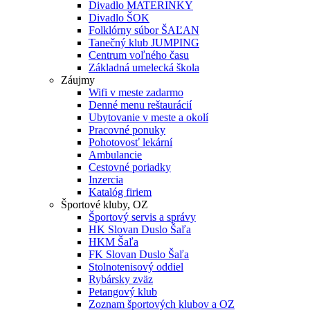
Divadlo MATERINKY
Divadlo ŠOK
Folklórny súbor ŠAĽAN
Tanečný klub JUMPING
Centrum voľného času
Základná umelecká škola
Záujmy
Wifi v meste zadarmo
Denné menu reštaurácií
Ubytovanie v meste a okolí
Pracovné ponuky
Pohotovosť lekární
Ambulancie
Cestovné poriadky
Inzercia
Katalóg firiem
Športové kluby, OZ
Športový servis a správy
HK Slovan Duslo Šaľa
HKM Šaľa
FK Slovan Duslo Šaľa
Stolnotenisový oddiel
Rybársky zväz
Petangový klub
Zoznam športových klubov a OZ