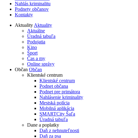
Nahlás kriminalitu
Podnety občanov
Kontakty
Aktuality
Aktuality
Aktuálne
Úradná tabuľa
Podujatia
Kino
Šport
Čas a my
Online správy
Občan
Občan
Klientské centrum
Klientské centrum
Podnet občana
Podnet pre primátora
Nahlásenie kriminality
Mestská polícia
Mobilná aplikácia
SMARTCity Šaľa
Úradná tabuľa
Dane a poplatky
Daň z nehnuteľnosti
Daň za psa