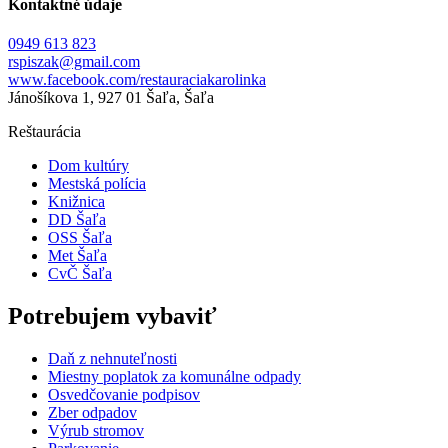
Kontaktné údaje
0949 613 823
rspiszak@gmail.com
www.facebook.com/restauraciakarolinka
Jánošíkova 1, 927 01 Šaľa, Šaľa
Reštaurácia
Dom kultúry
Mestská polícia
Knižnica
DD Šaľa
OSS Šaľa
Met Šaľa
CvČ Šaľa
Potrebujem vybaviť
Daň z nehnuteľnosti
Miestny poplatok za komunálne odpady
Osvedčovanie podpisov
Zber odpadov
Výrub stromov