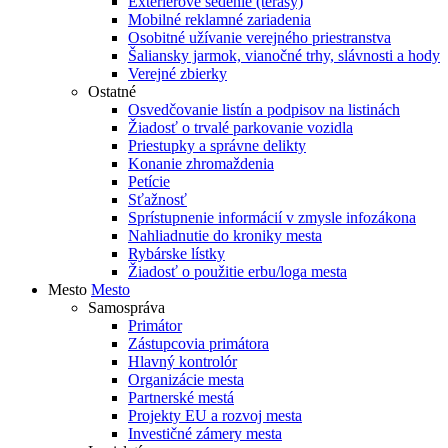
Exteriérové sedenie (terasy)
Mobilné reklamné zariadenia
Osobitné užívanie verejného priestranstva
Šaliansky jarmok, vianočné trhy, slávnosti a hody
Verejné zbierky
Ostatné
Osvedčovanie listín a podpisov na listinách
Žiadosť o trvalé parkovanie vozidla
Priestupky a správne delikty
Konanie zhromaždenia
Petície
Sťažnosť
Sprístupnenie informácií v zmysle infozákona
Nahliadnutie do kroniky mesta
Rybárske lístky
Žiadosť o použitie erbu/loga mesta
Mesto
Mesto
Samospráva
Primátor
Zástupcovia primátora
Hlavný kontrolór
Organizácie mesta
Partnerské mestá
Projekty EU a rozvoj mesta
Investičné zámery mesta