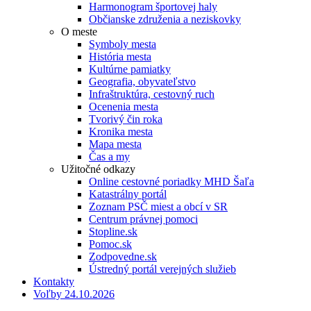
Harmonogram športovej haly
Občianske združenia a neziskovky
O meste
Symboly mesta
História mesta
Kultúrne pamiatky
Geografia, obyvateľstvo
Infraštruktúra, cestovný ruch
Ocenenia mesta
Tvorivý čin roka
Kronika mesta
Mapa mesta
Čas a my
Užitočné odkazy
Online cestovné poriadky MHD Šaľa
Katastrálny portál
Zoznam PSČ miest a obcí v SR
Centrum právnej pomoci
Stopline.sk
Pomoc.sk
Zodpovedne.sk
Ústredný portál verejných služieb
Kontakty
Voľby 24.10.2026