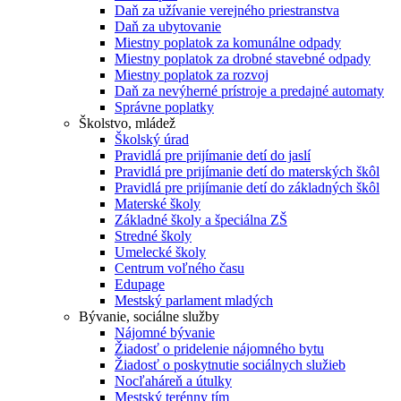
Daň za užívanie verejného priestranstva
Daň za ubytovanie
Miestny poplatok za komunálne odpady
Miestny poplatok za drobné stavebné odpady
Miestny poplatok za rozvoj
Daň za nevýherné prístroje a predajné automaty
Správne poplatky
Školstvo, mládež
Školský úrad
Pravidlá pre prijímanie detí do jaslí
Pravidlá pre prijímanie detí do materských škôl
Pravidlá pre prijímanie detí do základných škôl
Materské školy
Základné školy a špeciálna ZŠ
Stredné školy
Umelecké školy
Centrum voľného času
Edupage
Mestský parlament mladých
Bývanie, sociálne služby
Nájomné bývanie
Žiadosť o pridelenie nájomného bytu
Žiadosť o poskytnutie sociálnych služieb
Nocľaháreň a útulky
Mestský terénny tím