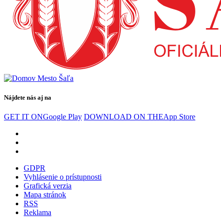
Nájdete nás aj na
GET IT ON
Google Play
DOWNLOAD ON THE
App Store
GDPR
Vyhlásenie o prístupnosti
Grafická verzia
Mapa stránok
RSS
Reklama