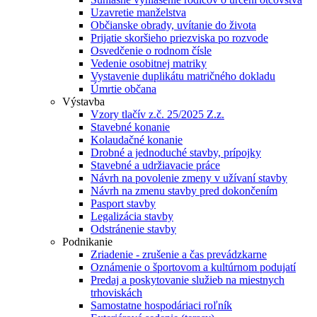
Uzavretie manželstva
Občianske obrady, uvítanie do života
Prijatie skoršieho priezviska po rozvode
Osvedčenie o rodnom čísle
Vedenie osobitnej matriky
Vystavenie duplikátu matričného dokladu
Úmrtie občana
Výstavba
Vzory tlačív z.č. 25/2025 Z.z.
Stavebné konanie
Kolaudačné konanie
Drobné a jednoduché stavby, prípojky
Stavebné a udržiavacie práce
Návrh na povolenie zmeny v užívaní stavby
Návrh na zmenu stavby pred dokončením
Pasport stavby
Legalizácia stavby
Odstránenie stavby
Podnikanie
Zriadenie - zrušenie a čas prevádzkarne
Oznámenie o športovom a kultúrnom podujatí
Predaj a poskytovanie služieb na miestnych
trhoviskách
Samostatne hospodáriaci roľník