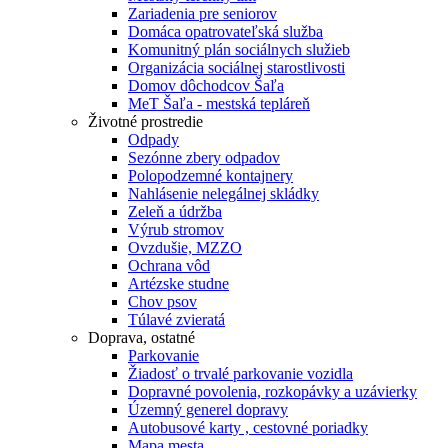
Zariadenia pre seniorov
Domáca opatrovateľská služba
Komunitný plán sociálnych služieb
Organizácia sociálnej starostlivosti
Domov dôchodcov Šaľa
MeT Šaľa - mestská tepláreň
Životné prostredie
Odpady
Sezónne zbery odpadov
Polopodzemné kontajnery
Nahlásenie nelegálnej skládky
Zeleň a údržba
Výrub stromov
Ovzdušie, MZZO
Ochrana vôd
Artézske studne
Chov psov
Túlavé zvieratá
Doprava, ostatné
Parkovanie
Žiadosť o trvalé parkovanie vozidla
Dopravné povolenia, rozkopávky a uzávierky
Územný generel dopravy
Autobusové karty , cestovné poriadky
Mapa mesta