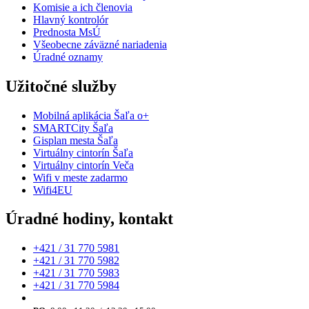
Komisie a ich členovia
Hlavný kontrolór
Prednosta MsÚ
Všeobecne záväzné nariadenia
Úradné oznamy
Užitočné služby
Mobilná aplikácia Šaľa o+
SMARTCity Šaľa
Gisplan mesta Šaľa
Virtuálny cintorín Šaľa
Virtuálny cintorín Veča
Wifi v meste zadarmo
Wifi4EU
Úradné hodiny, kontakt
+421 / 31 770 5981
+421 / 31 770 5982
+421 / 31 770 5983
+421 / 31 770 5984