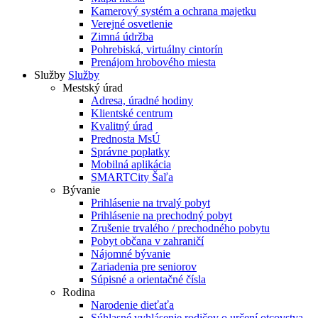
Kamerový systém a ochrana majetku
Verejné osvetlenie
Zimná údržba
Pohrebiská, virtuálny cintorín
Prenájom hrobového miesta
Služby
Služby
Mestský úrad
Adresa, úradné hodiny
Klientské centrum
Kvalitný úrad
Prednosta MsÚ
Správne poplatky
Mobilná aplikácia
SMARTCity Šaľa
Bývanie
Prihlásenie na trvalý pobyt
Prihlásenie na prechodný pobyt
Zrušenie trvalého / prechodného pobytu
Pobyt občana v zahraničí
Nájomné bývanie
Zariadenia pre seniorov
Súpisné a orientačné čísla
Rodina
Narodenie dieťaťa
Súhlasné vyhlásenie rodičov o určení otcovstva