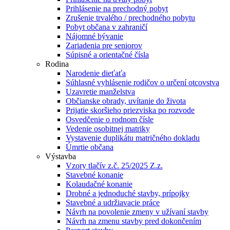
Prihlásenie na prechodný pobyt
Zrušenie trvalého / prechodného pobytu
Pobyt občana v zahraničí
Nájomné bývanie
Zariadenia pre seniorov
Súpisné a orientačné čísla
Rodina
Narodenie dieťaťa
Súhlasné vyhlásenie rodičov o určení otcovstva
Uzavretie manželstva
Občianske obrady, uvítanie do života
Prijatie skoršieho priezviska po rozvode
Osvedčenie o rodnom čísle
Vedenie osobitnej matriky
Vystavenie duplikátu matričného dokladu
Úmrtie občana
Výstavba
Vzory tlačív z.č. 25/2025 Z.z.
Stavebné konanie
Kolaudačné konanie
Drobné a jednoduché stavby, prípojky
Stavebné a udržiavacie práce
Návrh na povolenie zmeny v užívaní stavby
Návrh na zmenu stavby pred dokončením