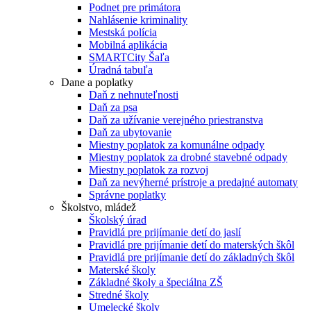
Podnet pre primátora
Nahlásenie kriminality
Mestská polícia
Mobilná aplikácia
SMARTCity Šaľa
Úradná tabuľa
Dane a poplatky
Daň z nehnuteľnosti
Daň za psa
Daň za užívanie verejného priestranstva
Daň za ubytovanie
Miestny poplatok za komunálne odpady
Miestny poplatok za drobné stavebné odpady
Miestny poplatok za rozvoj
Daň za nevýherné prístroje a predajné automaty
Správne poplatky
Školstvo, mládež
Školský úrad
Pravidlá pre prijímanie detí do jaslí
Pravidlá pre prijímanie detí do materských škôl
Pravidlá pre prijímanie detí do základných škôl
Materské školy
Základné školy a špeciálna ZŠ
Stredné školy
Umelecké školy