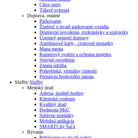
Chov psov
Túlavé zvieratá
Doprava, ostatné
Parkovanie
Žiadosť o trvalé parkovanie vozidla
Dopravné povolenia, rozkopávky a uzávierky
Územný generel dopravy
Autobusové karty , cestovné poriadky
Mapa mesta
Kamerový systém a ochrana majetku
Verejné osvetlenie
Zimná údržba
Pohrebiská, virtuálny cintorín
Prenájom hrobového miesta
Služby
Služby
Mestský úrad
Adresa, úradné hodiny
Klientské centrum
Kvalitný úrad
Prednosta MsÚ
Správne poplatky
Mobilná aplikácia
SMARTCity Šaľa
Bývanie
Prihlásenie na trvalý pobyt