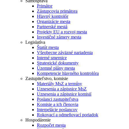
Samospráva
Primátor
Zástupcovia primátora
Hlavný kontrolór
Organizácie mesta
Partnerské mestá
Projekty EU a rozvoj mesta
Investičné zámery mesta
Legislatíva
Štatút mesta
Všeobecne záväzné nariadenia
Interné smernice
Strategické dokumenty
Územné plány mesta
Kompetencie hlavného kontrolóra
Zastupiteľstvo, komisie
Materiály MsZ a termíny
Uznesenia a zápisnice MsZ
Uznesenia a zápisnice komisií
Poslanci zastupiteľstva
Komisie a ich členovia
Interpelácie poslancov
Rokovací a odmeňovací poriadok
Hospodárenie
Rozpočet mesta