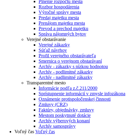
Plnenie rozpočtu mesta
Rozbor hospodárenia
Výročné správy mesta
Predaj majetku mesta
Prenájom majetku mesta
Prevod a prechod majetku
Správa nájomných bytov
Verejné obstarávanie
Verejné zákazky
Súťaž návrhov
Profil verejného obstarávateľa
Smernica o verejnom obstarávaní
Archív - zákazky s nízkou hodnotou
Archív - podlimitné zákazky
Archív - nadlimitné zákazky
Transparentné mesto
Informácie podľa z.č.211/2000
Sprístupnenie informácií v zmysle infozákona
Oznámenie protispoločenskej činnosti
Zmluvy (CRZ)
Faktúry, objednávky, zmluvy
Mestom poskytnuté dotácie
Archív výberových konaní
Archív samosprávy
Voľný čas
Voľný čas