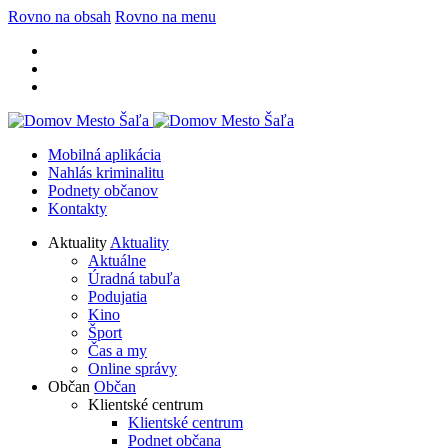
Rovno na obsah
Rovno na menu
Mobilná aplikácia
Nahlás kriminalitu
Podnety občanov
Kontakty
Aktuality
Aktuality
Aktuálne
Úradná tabuľa
Podujatia
Kino
Šport
Čas a my
Online správy
Občan
Občan
Klientské centrum
Klientské centrum
Podnet občana