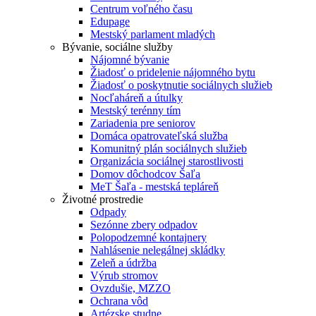
Centrum voľného času
Edupage
Mestský parlament mladých
Bývanie, sociálne služby
Nájomné bývanie
Žiadosť o pridelenie nájomného bytu
Žiadosť o poskytnutie sociálnych služieb
Nocľaháreň a útulky
Mestský terénny tím
Zariadenia pre seniorov
Domáca opatrovateľská služba
Komunitný plán sociálnych služieb
Organizácia sociálnej starostlivosti
Domov dôchodcov Šaľa
MeT Šaľa - mestská tepláreň
Životné prostredie
Odpady
Sezónne zbery odpadov
Polopodzemné kontajnery
Nahlásenie nelegálnej skládky
Zeleň a údržba
Výrub stromov
Ovzdušie, MZZO
Ochrana vôd
Artézske studne