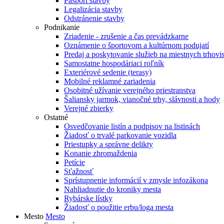
Pasport stavby
Legalizácia stavby
Odstránenie stavby
Podnikanie
Zriadenie - zrušenie a čas prevádzkarne
Oznámenie o športovom a kultúrnom podujatí
Predaj a poskytovanie služieb na miestnych trhovi
Samostatne hospodáriaci roľník
Exteriérové sedenie (terasy)
Mobilné reklamné zariadenia
Osobitné užívanie verejného priestranstva
Šaliansky jarmok, vianočné trhy, slávnosti a hody
Verejné zbierky
Ostatné
Osvedčovanie listín a podpisov na listinách
Žiadosť o trvalé parkovanie vozidla
Priestupky a správne delikty
Konanie zhromaždenia
Petície
Sťažnosť
Sprístupnenie informácií v zmysle infozákona
Nahliadnutie do kroniky mesta
Rybárske lístky
Žiadosť o použitie erbu/loga mesta
Mesto
Mesto