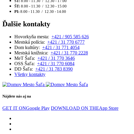
ST:
8.00 - 11.30 / 12.30 - 17.00
ŠT:
8.00 - 11.30 / 12.30 - 15.00
PI:
8.00 - 11.30 / 12.30 - 14.00
Ďalšie kontakty
Hovorkyňa mesta:
+421 / 905 585 626
Mestská polícia:
+421 / 31 770 6777
Dom kultúry:
+421 / 31 771 4054
Mestská knižnica:
+421 / 31 770 2228
MeT Šaľa:
+421 / 31 770 3646
OSS Šaľa:
+421 / 31 770 6084
DD Šaľa:
+421 / 31 783 8390
Všetky kontakty
Nájdete nás aj na
GET IT ON
Google Play
DOWNLOAD ON THE
App Store