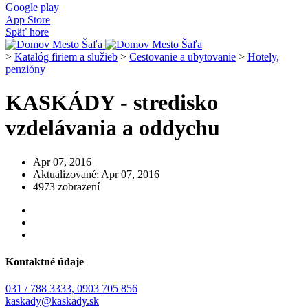
Google play
App Store
Späť hore
>
Katalóg firiem a služieb
>
Cestovanie a ubytovanie
>
Hotely,
penzióny
KASKÁDY - stredisko
vzdelávania a oddychu
Apr 07, 2016
Aktualizované: Apr 07, 2016
4973 zobrazení
Kontaktné údaje
031 / 788 3333, 0903 705 856
kaskady@kaskady.sk