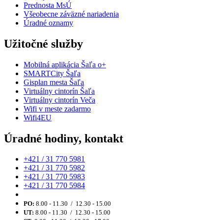
Prednosta MsÚ
Všeobecne záväzné nariadenia
Úradné oznamy
Užitočné služby
Mobilná aplikácia Šaľa o+
SMARTCity Šaľa
Gisplan mesta Šaľa
Virtuálny cintorín Šaľa
Virtuálny cintorín Veča
Wifi v meste zadarmo
Wifi4EU
Úradné hodiny, kontakt
+421 / 31 770 5981
+421 / 31 770 5982
+421 / 31 770 5983
+421 / 31 770 5984
PO:
8.00 - 11.30 / 12.30 - 15.00
UT:
8.00 - 11.30 / 12.30 - 15.00