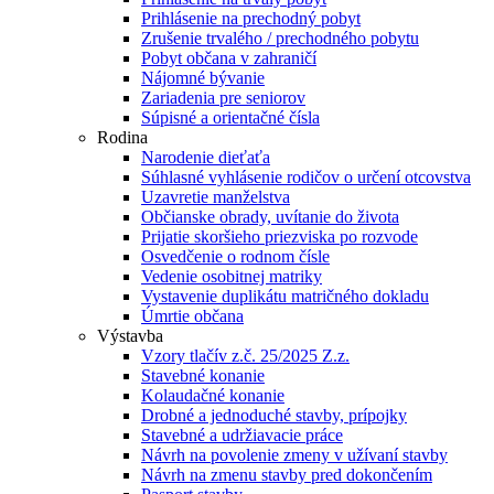
Prihlásenie na prechodný pobyt
Zrušenie trvalého / prechodného pobytu
Pobyt občana v zahraničí
Nájomné bývanie
Zariadenia pre seniorov
Súpisné a orientačné čísla
Rodina
Narodenie dieťaťa
Súhlasné vyhlásenie rodičov o určení otcovstva
Uzavretie manželstva
Občianske obrady, uvítanie do života
Prijatie skoršieho priezviska po rozvode
Osvedčenie o rodnom čísle
Vedenie osobitnej matriky
Vystavenie duplikátu matričného dokladu
Úmrtie občana
Výstavba
Vzory tlačív z.č. 25/2025 Z.z.
Stavebné konanie
Kolaudačné konanie
Drobné a jednoduché stavby, prípojky
Stavebné a udržiavacie práce
Návrh na povolenie zmeny v užívaní stavby
Návrh na zmenu stavby pred dokončením