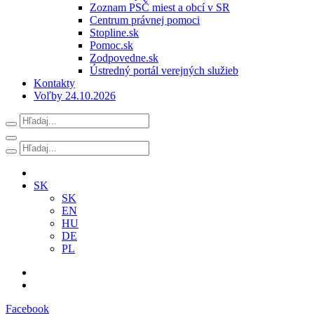
Zoznam PSČ miest a obcí v SR
Centrum právnej pomoci
Stopline.sk
Pomoc.sk
Zodpovedne.sk
Ústredný portál verejných služieb
Kontakty
Voľby 24.10.2026
SK
SK
EN
HU
DE
PL
Facebook