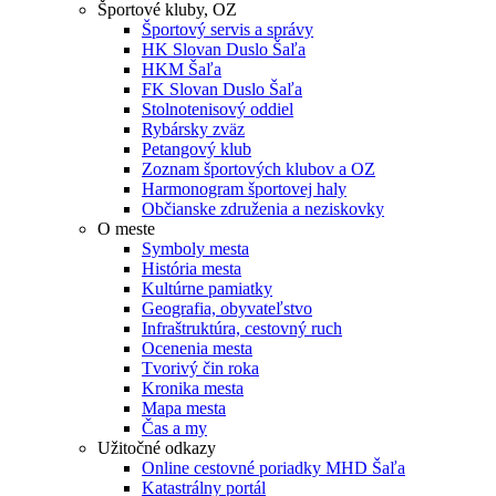
Športové kluby, OZ
Športový servis a správy
HK Slovan Duslo Šaľa
HKM Šaľa
FK Slovan Duslo Šaľa
Stolnotenisový oddiel
Rybársky zväz
Petangový klub
Zoznam športových klubov a OZ
Harmonogram športovej haly
Občianske združenia a neziskovky
O meste
Symboly mesta
História mesta
Kultúrne pamiatky
Geografia, obyvateľstvo
Infraštruktúra, cestovný ruch
Ocenenia mesta
Tvorivý čin roka
Kronika mesta
Mapa mesta
Čas a my
Užitočné odkazy
Online cestovné poriadky MHD Šaľa
Katastrálny portál