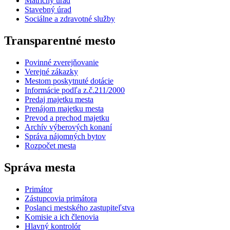
Matričný úrad
Stavebný úrad
Sociálne a zdravotné služby
Transparentné mesto
Povinné zverejňovanie
Verejné zákazky
Mestom poskytnuté dotácie
Informácie podľa z.č.211/2000
Predaj majetku mesta
Prenájom majetku mesta
Prevod a prechod majetku
Archív výberových konaní
Správa nájomných bytov
Rozpočet mesta
Správa mesta
Primátor
Zástupcovia primátora
Poslanci mestského zastupiteľstva
Komisie a ich členovia
Hlavný kontrolór