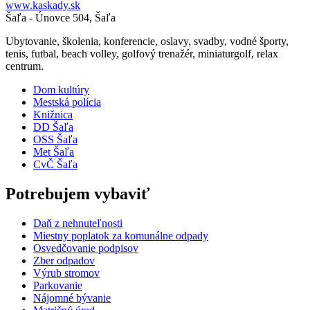
www.kaskady.sk
Šaľa - Únovce 504, Šaľa
Ubytovanie, školenia, konferencie, oslavy, svadby, vodné športy,
tenis, futbal, beach volley, golfový trenažér, miniaturgolf, relax
centrum.
Dom kultúry
Mestská polícia
Knižnica
DD Šaľa
OSS Šaľa
Met Šaľa
CvČ Šaľa
Potrebujem vybaviť
Daň z nehnuteľnosti
Miestny poplatok za komunálne odpady
Osvedčovanie podpisov
Zber odpadov
Výrub stromov
Parkovanie
Nájomné bývanie