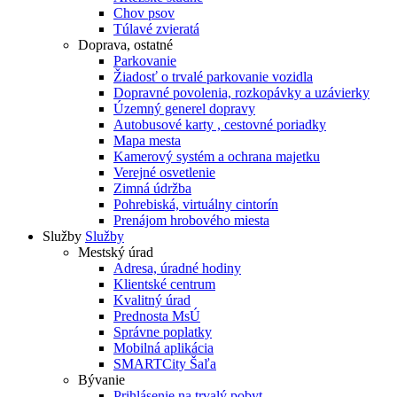
Chov psov
Túlavé zvieratá
Doprava, ostatné
Parkovanie
Žiadosť o trvalé parkovanie vozidla
Dopravné povolenia, rozkopávky a uzávierky
Územný generel dopravy
Autobusové karty , cestovné poriadky
Mapa mesta
Kamerový systém a ochrana majetku
Verejné osvetlenie
Zimná údržba
Pohrebiská, virtuálny cintorín
Prenájom hrobového miesta
Služby
Služby
Mestský úrad
Adresa, úradné hodiny
Klientské centrum
Kvalitný úrad
Prednosta MsÚ
Správne poplatky
Mobilná aplikácia
SMARTCity Šaľa
Bývanie
Prihlásenie na trvalý pobyt