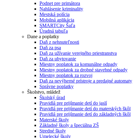
Podnet pre primátora
Nahlásenie kriminality
Mestská polícia
Mobilná aplikácia
SMARTCity Šaľa
Úradná tabuľa
Dane a poplatky
Daň z nehnuteľnosti
Daň za psa
Daň za užívanie verejného priestranstva
Daň za ubytovanie
Miestny poplatok za komunálne odpady
Miestny poplatok za drobné stavebné odpady
Miestny poplatok za rozvoj
Daň za nevýherné prístroje a predajné automaty
Správne poplatky
Školstvo, mládež
Školský úrad
Pravidlá pre prijímanie detí do jaslí
Pravidlá pre prijímanie detí do materských škôl
Pravidlá pre prijímanie detí do základných škôl
Materské školy
Základné školy a špeciálna ZŠ
Stredné školy
Umelecké školy