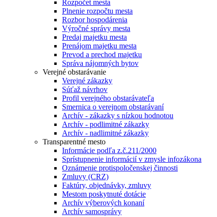
Rozpočet mesta
Plnenie rozpočtu mesta
Rozbor hospodárenia
Výročné správy mesta
Predaj majetku mesta
Prenájom majetku mesta
Prevod a prechod majetku
Správa nájomných bytov
Verejné obstarávanie
Verejné zákazky
Súťaž návrhov
Profil verejného obstarávateľa
Smernica o verejnom obstarávaní
Archív - zákazky s nízkou hodnotou
Archív - podlimitné zákazky
Archív - nadlimitné zákazky
Transparentné mesto
Informácie podľa z.č.211/2000
Sprístupnenie informácií v zmysle infozákona
Oznámenie protispoločenskej činnosti
Zmluvy (CRZ)
Faktúry, objednávky, zmluvy
Mestom poskytnuté dotácie
Archív výberových konaní
Archív samosprávy