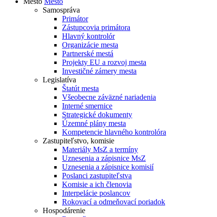
Mesto
Mesto
Samospráva
Primátor
Zástupcovia primátora
Hlavný kontrolór
Organizácie mesta
Partnerské mestá
Projekty EU a rozvoj mesta
Investičné zámery mesta
Legislatíva
Štatút mesta
Všeobecne záväzné nariadenia
Interné smernice
Strategické dokumenty
Územné plány mesta
Kompetencie hlavného kontrolóra
Zastupiteľstvo, komisie
Materiály MsZ a termíny
Uznesenia a zápisnice MsZ
Uznesenia a zápisnice komisií
Poslanci zastupiteľstva
Komisie a ich členovia
Interpelácie poslancov
Rokovací a odmeňovací poriadok
Hospodárenie