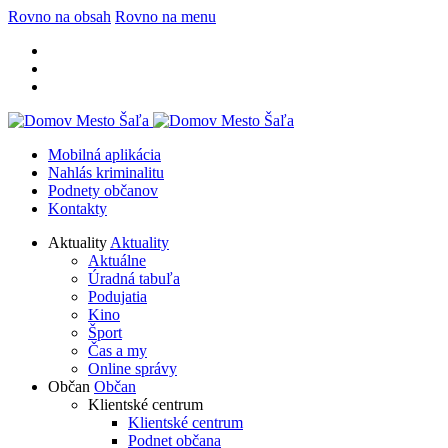
Rovno na obsah
Rovno na menu
Mobilná aplikácia
Nahlás kriminalitu
Podnety občanov
Kontakty
Aktuality
Aktuality
Aktuálne
Úradná tabuľa
Podujatia
Kino
Šport
Čas a my
Online správy
Občan
Občan
Klientské centrum
Klientské centrum
Podnet občana