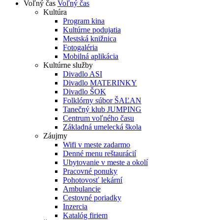
Voľný čas
Voľný čas
Kultúra
Program kina
Kultúrne podujatia
Mestská knižnica
Fotogaléria
Mobilná aplikácia
Kultúrne služby
Divadlo ASI
Divadlo MATERINKY
Divadlo ŠOK
Folklórny súbor ŠAĽAN
Tanečný klub JUMPING
Centrum voľného času
Základná umelecká škola
Záujmy
Wifi v meste zadarmo
Denné menu reštaurácií
Ubytovanie v meste a okolí
Pracovné ponuky
Pohotovosť lekární
Ambulancie
Cestovné poriadky
Inzercia
Katalóg firiem