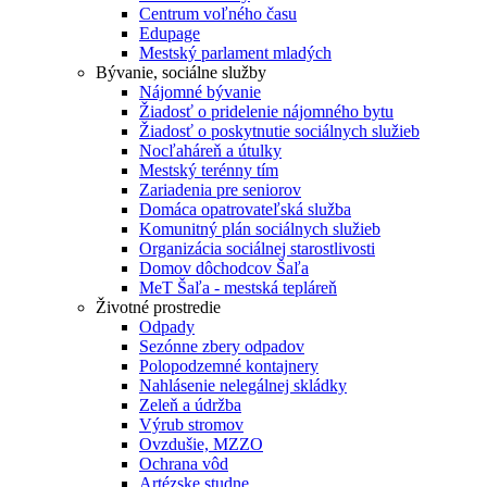
Centrum voľného času
Edupage
Mestský parlament mladých
Bývanie, sociálne služby
Nájomné bývanie
Žiadosť o pridelenie nájomného bytu
Žiadosť o poskytnutie sociálnych služieb
Nocľaháreň a útulky
Mestský terénny tím
Zariadenia pre seniorov
Domáca opatrovateľská služba
Komunitný plán sociálnych služieb
Organizácia sociálnej starostlivosti
Domov dôchodcov Šaľa
MeT Šaľa - mestská tepláreň
Životné prostredie
Odpady
Sezónne zbery odpadov
Polopodzemné kontajnery
Nahlásenie nelegálnej skládky
Zeleň a údržba
Výrub stromov
Ovzdušie, MZZO
Ochrana vôd
Artézske studne