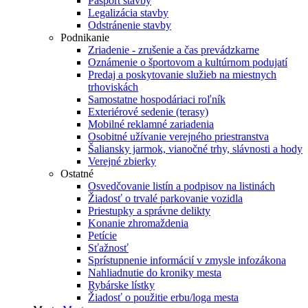
Pasport stavby
Legalizácia stavby
Odstránenie stavby
Podnikanie
Zriadenie - zrušenie a čas prevádzkarne
Oznámenie o športovom a kultúrnom podujatí
Predaj a poskytovanie služieb na miestnych
trhoviskách
Samostatne hospodáriaci roľník
Exteriérové sedenie (terasy)
Mobilné reklamné zariadenia
Osobitné užívanie verejného priestranstva
Šaliansky jarmok, vianočné trhy, slávnosti a hody
Verejné zbierky
Ostatné
Osvedčovanie listín a podpisov na listinách
Žiadosť o trvalé parkovanie vozidla
Priestupky a správne delikty
Konanie zhromaždenia
Petície
Sťažnosť
Sprístupnenie informácií v zmysle infozákona
Nahliadnutie do kroniky mesta
Rybárske lístky
Žiadosť o použitie erbu/loga mesta