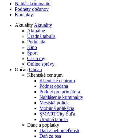
Nahlás kriminalitu
Podnety občanov
Kontakty
Aktuality
Aktuality
Aktuálne
Úradná tabuľa
Podujatia
Kino
Šport
Čas a my
Online správy
Občan
Občan
Klientské centrum
Klientské centrum
Podnet občana
Podnet pre primátora
Nahlásenie kriminality
Mestská polícia
Mobilná aplikácia
SMARTCity Šaľa
Úradná tabuľa
Dane a poplatky
Daň z nehnuteľnosti
Daň za psa