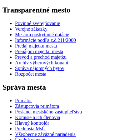
Transparentné mesto
Povinné zverejňovanie
Verejné zákazky
Mestom poskytnuté dotácie
Informácie podľa z.č.211/2000
Predaj majetku mesta
Prenájom majetku mesta
Prevod a prechod majetku
Archív výberových konaní
Správa nájomných bytov
Rozpočet mesta
Správa mesta
Primátor
Zástupcovia primátora
Poslanci mestského zastupiteľstva
Komisie a ich členovia
Hlavný kontrolór
Prednosta MsÚ
Všeobecne záväzné nariadenia
Úradné oznamy