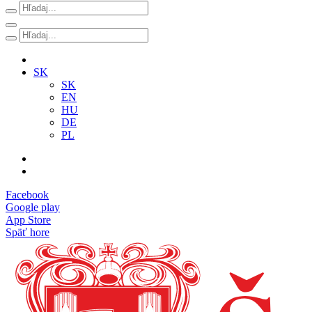
SK
SK
EN
HU
DE
PL
Facebook
Google play
App Store
Späť hore