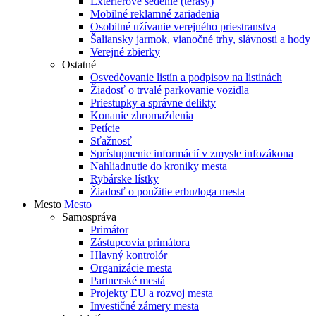
Exteriérové sedenie (terasy)
Mobilné reklamné zariadenia
Osobitné užívanie verejného priestranstva
Šaliansky jarmok, vianočné trhy, slávnosti a hody
Verejné zbierky
Ostatné
Osvedčovanie listín a podpisov na listinách
Žiadosť o trvalé parkovanie vozidla
Priestupky a správne delikty
Konanie zhromaždenia
Petície
Sťažnosť
Sprístupnenie informácií v zmysle infozákona
Nahliadnutie do kroniky mesta
Rybárske lístky
Žiadosť o použitie erbu/loga mesta
Mesto
Mesto
Samospráva
Primátor
Zástupcovia primátora
Hlavný kontrolór
Organizácie mesta
Partnerské mestá
Projekty EU a rozvoj mesta
Investičné zámery mesta