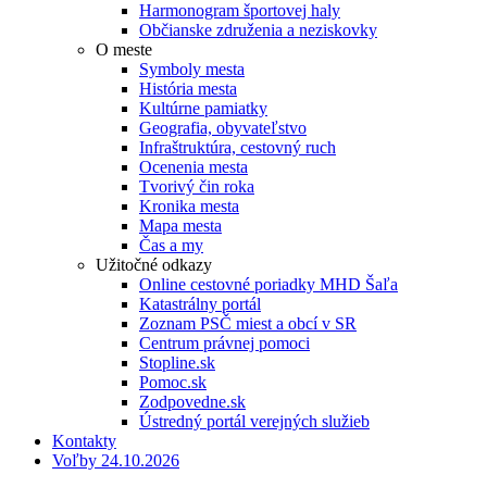
Harmonogram športovej haly
Občianske združenia a neziskovky
O meste
Symboly mesta
História mesta
Kultúrne pamiatky
Geografia, obyvateľstvo
Infraštruktúra, cestovný ruch
Ocenenia mesta
Tvorivý čin roka
Kronika mesta
Mapa mesta
Čas a my
Užitočné odkazy
Online cestovné poriadky MHD Šaľa
Katastrálny portál
Zoznam PSČ miest a obcí v SR
Centrum právnej pomoci
Stopline.sk
Pomoc.sk
Zodpovedne.sk
Ústredný portál verejných služieb
Kontakty
Voľby 24.10.2026