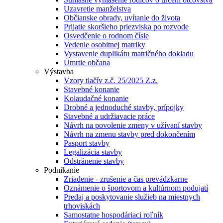
Uzavretie manželstva
Občianske obrady, uvítanie do života
Prijatie skoršieho priezviska po rozvode
Osvedčenie o rodnom čísle
Vedenie osobitnej matriky
Vystavenie duplikátu matričného dokladu
Úmrtie občana
Výstavba
Vzory tlačív z.č. 25/2025 Z.z.
Stavebné konanie
Kolaudačné konanie
Drobné a jednoduché stavby, prípojky
Stavebné a udržiavacie práce
Návrh na povolenie zmeny v užívaní stavby
Návrh na zmenu stavby pred dokončením
Pasport stavby
Legalizácia stavby
Odstránenie stavby
Podnikanie
Zriadenie - zrušenie a čas prevádzkarne
Oznámenie o športovom a kultúrnom podujatí
Predaj a poskytovanie služieb na miestnych
trhoviskách
Samostatne hospodáriaci roľník