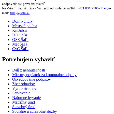
zodpovednosť prevádzkovateľ.
Na Vaše prípadné otázky Vám radi odpovieme na Tel.:
+421 031/7705981-4
, e-
mail:
firmy@sala.sk
Dom kultúry
Mestská polícia
Knižnica
DD Šaľa
OSS Šaľa
Met Šaľa
CvČ Šaľa
Potrebujem vybaviť
Daň z nehnuteľnosti
Miestny poplatok za komunálne odpady
Osvedčovanie podpisov
Zber odpadov
Výrub stromov
Parkovanie
Nájomné bývanie
Matričný úrad
Stavebný úrad
Sociálne a zdravotné služby