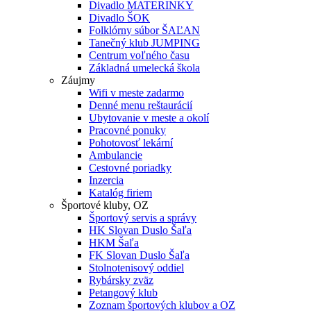
Divadlo MATERINKY
Divadlo ŠOK
Folklórny súbor ŠAĽAN
Tanečný klub JUMPING
Centrum voľného času
Základná umelecká škola
Záujmy
Wifi v meste zadarmo
Denné menu reštaurácií
Ubytovanie v meste a okolí
Pracovné ponuky
Pohotovosť lekární
Ambulancie
Cestovné poriadky
Inzercia
Katalóg firiem
Športové kluby, OZ
Športový servis a správy
HK Slovan Duslo Šaľa
HKM Šaľa
FK Slovan Duslo Šaľa
Stolnotenisový oddiel
Rybársky zväz
Petangový klub
Zoznam športových klubov a OZ