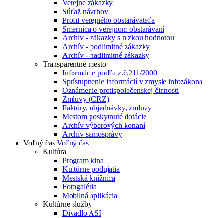
Verejné zákazky
Súťaž návrhov
Profil verejného obstarávateľa
Smernica o verejnom obstarávaní
Archív - zákazky s nízkou hodnotou
Archív - podlimitné zákazky
Archív - nadlimitné zákazky
Transparentné mesto
Informácie podľa z.č.211/2000
Sprístupnenie informácií v zmysle infozákona
Oznámenie protispoločenskej činnosti
Zmluvy (CRZ)
Faktúry, objednávky, zmluvy
Mestom poskytnuté dotácie
Archív výberových konaní
Archív samosprávy
Voľný čas
Voľný čas
Kultúra
Program kina
Kultúrne podujatia
Mestská knižnica
Fotogaléria
Mobilná aplikácia
Kultúrne služby
Divadlo ASI