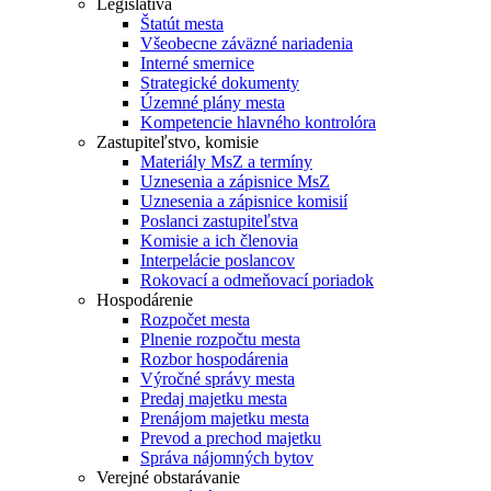
Legislatíva
Štatút mesta
Všeobecne záväzné nariadenia
Interné smernice
Strategické dokumenty
Územné plány mesta
Kompetencie hlavného kontrolóra
Zastupiteľstvo, komisie
Materiály MsZ a termíny
Uznesenia a zápisnice MsZ
Uznesenia a zápisnice komisií
Poslanci zastupiteľstva
Komisie a ich členovia
Interpelácie poslancov
Rokovací a odmeňovací poriadok
Hospodárenie
Rozpočet mesta
Plnenie rozpočtu mesta
Rozbor hospodárenia
Výročné správy mesta
Predaj majetku mesta
Prenájom majetku mesta
Prevod a prechod majetku
Správa nájomných bytov
Verejné obstarávanie