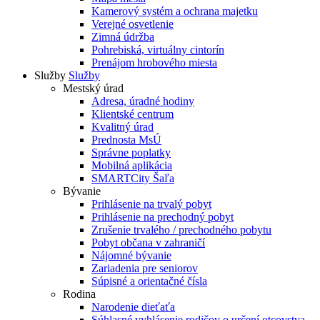
Kamerový systém a ochrana majetku
Verejné osvetlenie
Zimná údržba
Pohrebiská, virtuálny cintorín
Prenájom hrobového miesta
Služby
Služby
Mestský úrad
Adresa, úradné hodiny
Klientské centrum
Kvalitný úrad
Prednosta MsÚ
Správne poplatky
Mobilná aplikácia
SMARTCity Šaľa
Bývanie
Prihlásenie na trvalý pobyt
Prihlásenie na prechodný pobyt
Zrušenie trvalého / prechodného pobytu
Pobyt občana v zahraničí
Nájomné bývanie
Zariadenia pre seniorov
Súpisné a orientačné čísla
Rodina
Narodenie dieťaťa
Súhlasné vyhlásenie rodičov o určení otcovstva