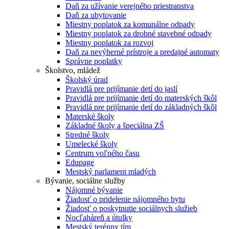
Daň za užívanie verejného priestranstva
Daň za ubytovanie
Miestny poplatok za komunálne odpady
Miestny poplatok za drobné stavebné odpady
Miestny poplatok za rozvoj
Daň za nevýherné prístroje a predajné automaty
Správne poplatky
Školstvo, mládež
Školský úrad
Pravidlá pre prijímanie detí do jaslí
Pravidlá pre prijímanie detí do materských škôl
Pravidlá pre prijímanie detí do základných škôl
Materské školy
Základné školy a špeciálna ZŠ
Stredné školy
Umelecké školy
Centrum voľného času
Edupage
Mestský parlament mladých
Bývanie, sociálne služby
Nájomné bývanie
Žiadosť o pridelenie nájomného bytu
Žiadosť o poskytnutie sociálnych služieb
Nocľaháreň a útulky
Mestský terénny tím