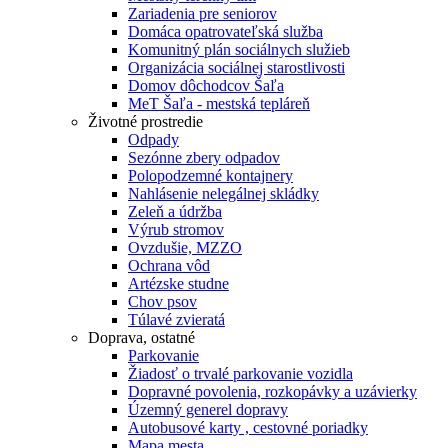
Zariadenia pre seniorov
Domáca opatrovateľská služba
Komunitný plán sociálnych služieb
Organizácia sociálnej starostlivosti
Domov dôchodcov Šaľa
MeT Šaľa - mestská tepláreň
Životné prostredie
Odpady
Sezónne zbery odpadov
Polopodzemné kontajnery
Nahlásenie nelegálnej skládky
Zeleň a údržba
Výrub stromov
Ovzdušie, MZZO
Ochrana vôd
Artézske studne
Chov psov
Túlavé zvieratá
Doprava, ostatné
Parkovanie
Žiadosť o trvalé parkovanie vozidla
Dopravné povolenia, rozkopávky a uzávierky
Územný generel dopravy
Autobusové karty , cestovné poriadky
Mapa mesta