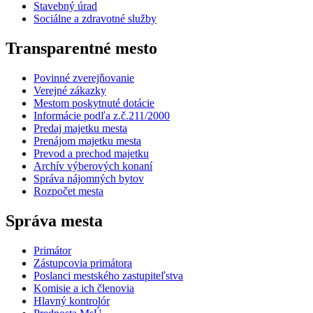
Stavebný úrad
Sociálne a zdravotné služby
Transparentné mesto
Povinné zverejňovanie
Verejné zákazky
Mestom poskytnuté dotácie
Informácie podľa z.č.211/2000
Predaj majetku mesta
Prenájom majetku mesta
Prevod a prechod majetku
Archív výberových konaní
Správa nájomných bytov
Rozpočet mesta
Správa mesta
Primátor
Zástupcovia primátora
Poslanci mestského zastupiteľstva
Komisie a ich členovia
Hlavný kontrolór