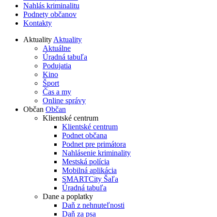
Nahlás kriminalitu
Podnety občanov
Kontakty
Aktuality
Aktuality
Aktuálne
Úradná tabuľa
Podujatia
Kino
Šport
Čas a my
Online správy
Občan
Občan
Klientské centrum
Klientské centrum
Podnet občana
Podnet pre primátora
Nahlásenie kriminality
Mestská polícia
Mobilná aplikácia
SMARTCity Šaľa
Úradná tabuľa
Dane a poplatky
Daň z nehnuteľnosti
Daň za psa