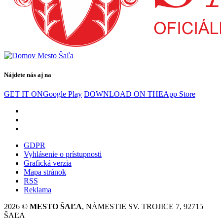
Nájdete nás aj na
GET IT ON
Google Play
DOWNLOAD ON THE
App Store
GDPR
Vyhlásenie o prístupnosti
Grafická verzia
Mapa stránok
RSS
Reklama
2026 ©
MESTO ŠAĽA
, NÁMESTIE SV. TROJICE 7, 92715
ŠAĽA