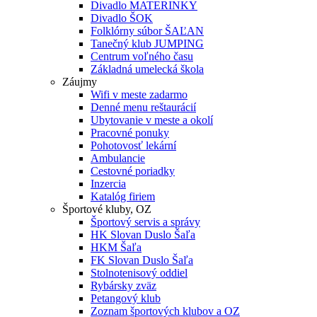
Divadlo MATERINKY
Divadlo ŠOK
Folklórny súbor ŠAĽAN
Tanečný klub JUMPING
Centrum voľného času
Základná umelecká škola
Záujmy
Wifi v meste zadarmo
Denné menu reštaurácií
Ubytovanie v meste a okolí
Pracovné ponuky
Pohotovosť lekární
Ambulancie
Cestovné poriadky
Inzercia
Katalóg firiem
Športové kluby, OZ
Športový servis a správy
HK Slovan Duslo Šaľa
HKM Šaľa
FK Slovan Duslo Šaľa
Stolnotenisový oddiel
Rybársky zväz
Petangový klub
Zoznam športových klubov a OZ