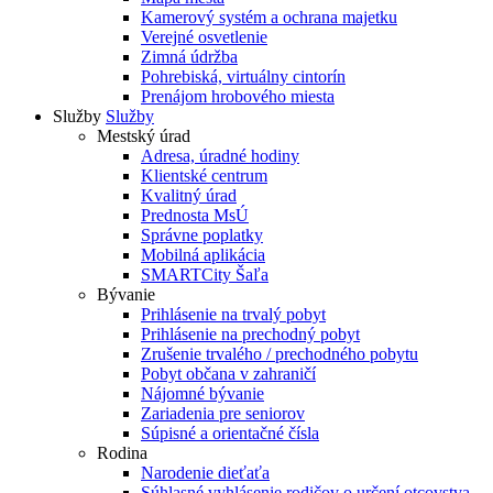
Kamerový systém a ochrana majetku
Verejné osvetlenie
Zimná údržba
Pohrebiská, virtuálny cintorín
Prenájom hrobového miesta
Služby
Služby
Mestský úrad
Adresa, úradné hodiny
Klientské centrum
Kvalitný úrad
Prednosta MsÚ
Správne poplatky
Mobilná aplikácia
SMARTCity Šaľa
Bývanie
Prihlásenie na trvalý pobyt
Prihlásenie na prechodný pobyt
Zrušenie trvalého / prechodného pobytu
Pobyt občana v zahraničí
Nájomné bývanie
Zariadenia pre seniorov
Súpisné a orientačné čísla
Rodina
Narodenie dieťaťa
Súhlasné vyhlásenie rodičov o určení otcovstva