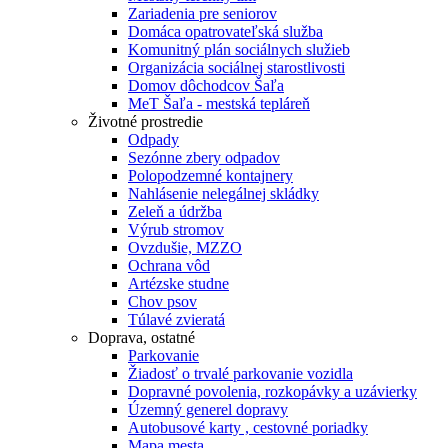
Zariadenia pre seniorov
Domáca opatrovateľská služba
Komunitný plán sociálnych služieb
Organizácia sociálnej starostlivosti
Domov dôchodcov Šaľa
MeT Šaľa - mestská tepláreň
Životné prostredie
Odpady
Sezónne zbery odpadov
Polopodzemné kontajnery
Nahlásenie nelegálnej skládky
Zeleň a údržba
Výrub stromov
Ovzdušie, MZZO
Ochrana vôd
Artézske studne
Chov psov
Túlavé zvieratá
Doprava, ostatné
Parkovanie
Žiadosť o trvalé parkovanie vozidla
Dopravné povolenia, rozkopávky a uzávierky
Územný generel dopravy
Autobusové karty , cestovné poriadky
Mapa mesta