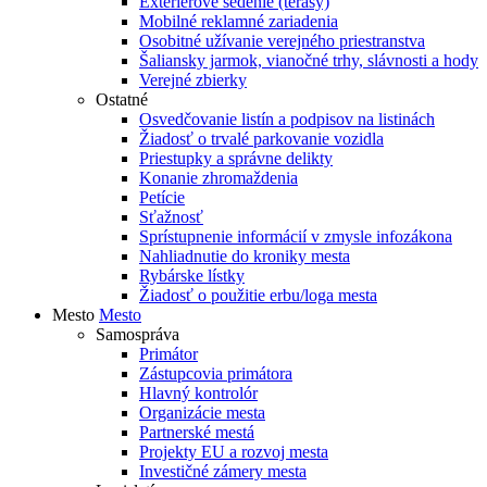
Exteriérové sedenie (terasy)
Mobilné reklamné zariadenia
Osobitné užívanie verejného priestranstva
Šaliansky jarmok, vianočné trhy, slávnosti a hody
Verejné zbierky
Ostatné
Osvedčovanie listín a podpisov na listinách
Žiadosť o trvalé parkovanie vozidla
Priestupky a správne delikty
Konanie zhromaždenia
Petície
Sťažnosť
Sprístupnenie informácií v zmysle infozákona
Nahliadnutie do kroniky mesta
Rybárske lístky
Žiadosť o použitie erbu/loga mesta
Mesto
Mesto
Samospráva
Primátor
Zástupcovia primátora
Hlavný kontrolór
Organizácie mesta
Partnerské mestá
Projekty EU a rozvoj mesta
Investičné zámery mesta