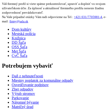
Váš firemný profil si viete spätne prekontrolovať, upraviť a doplniť vo svojom
užívateľskom účte. Za úplnosť a aktuálnosť firemného profilu nenesie žiadnu
zodpovednosť prevádzkovateľ.
Na Vaše prípadné otázky Vám radi odpovieme na Tel.:
+421 031/7705981-4
, e-
mail:
firmy@sala.sk
Dom kultúry
Mestská polícia
Knižnica
DD Šaľa
OSS Šaľa
Met Šaľa
CvČ Šaľa
Potrebujem vybaviť
Daň z nehnuteľnosti
Miestny poplatok za komunálne odpady
Osvedčovanie podpisov
Zber odpadov
Výrub stromov
Parkovanie
Nájomné bývanie
Matričný úrad