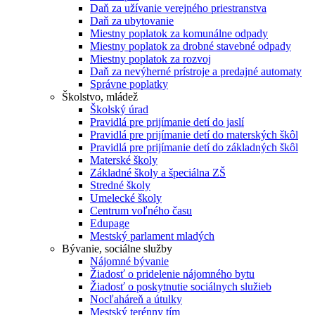
Daň za užívanie verejného priestranstva
Daň za ubytovanie
Miestny poplatok za komunálne odpady
Miestny poplatok za drobné stavebné odpady
Miestny poplatok za rozvoj
Daň za nevýherné prístroje a predajné automaty
Správne poplatky
Školstvo, mládež
Školský úrad
Pravidlá pre prijímanie detí do jaslí
Pravidlá pre prijímanie detí do materských škôl
Pravidlá pre prijímanie detí do základných škôl
Materské školy
Základné školy a špeciálna ZŠ
Stredné školy
Umelecké školy
Centrum voľného času
Edupage
Mestský parlament mladých
Bývanie, sociálne služby
Nájomné bývanie
Žiadosť o pridelenie nájomného bytu
Žiadosť o poskytnutie sociálnych služieb
Nocľaháreň a útulky
Mestský terénny tím