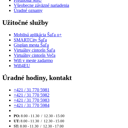
Prednosta MsÚ
Všeobecne záväzné nariadenia
Úradné oznamy
Užitočné služby
Mobilná aplikácia Šaľa o+
SMARTCity Šaľa
Gisplan mesta Šaľa
Virtuálny cintorín Šaľa
Virtuálny cintorín Veča
Wifi v meste zadarmo
Wifi4EU
Úradné hodiny, kontakt
+421 / 31 770 5981
+421 / 31 770 5982
+421 / 31 770 5983
+421 / 31 770 5984
PO:
8.00 - 11.30 / 12.30 - 15.00
UT:
8.00 - 11.30 / 12.30 - 15.00
ST:
8.00 - 11.30 / 12.30 - 17.00