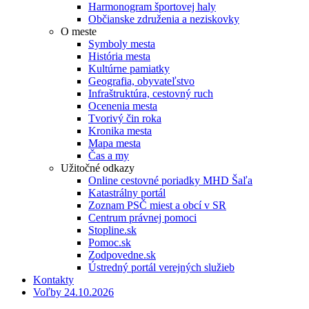
Harmonogram športovej haly
Občianske združenia a neziskovky
O meste
Symboly mesta
História mesta
Kultúrne pamiatky
Geografia, obyvateľstvo
Infraštruktúra, cestovný ruch
Ocenenia mesta
Tvorivý čin roka
Kronika mesta
Mapa mesta
Čas a my
Užitočné odkazy
Online cestovné poriadky MHD Šaľa
Katastrálny portál
Zoznam PSČ miest a obcí v SR
Centrum právnej pomoci
Stopline.sk
Pomoc.sk
Zodpovedne.sk
Ústredný portál verejných služieb
Kontakty
Voľby 24.10.2026