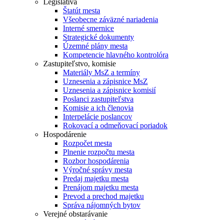
Legislatíva
Štatút mesta
Všeobecne záväzné nariadenia
Interné smernice
Strategické dokumenty
Územné plány mesta
Kompetencie hlavného kontrolóra
Zastupiteľstvo, komisie
Materiály MsZ a termíny
Uznesenia a zápisnice MsZ
Uznesenia a zápisnice komisií
Poslanci zastupiteľstva
Komisie a ich členovia
Interpelácie poslancov
Rokovací a odmeňovací poriadok
Hospodárenie
Rozpočet mesta
Plnenie rozpočtu mesta
Rozbor hospodárenia
Výročné správy mesta
Predaj majetku mesta
Prenájom majetku mesta
Prevod a prechod majetku
Správa nájomných bytov
Verejné obstarávanie