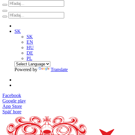
SK
SK
EN
HU
DE
PL
Powered by
Translate
Facebook
Google play
App Store
Späť hore