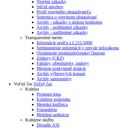
Verejné zákazky
Súťaž návrhov
Profil verejného obstarávateľa
Smernica o verejnom obstarávaní
Archív - zákazky s nízkou hodnotou
Archív - podlimitné zákazky
Archív - nadlimitné zákazky
Transparentné mesto
Informácie podľa z.č.211/2000
Sprístupnenie informácií v zmysle infozákona
Oznámenie protispoločenskej činnosti
Zmluvy (CRZ)
Faktúry, objednávky, zmluvy
Mestom poskytnuté dotácie
Archív výberových konaní
Archív samosprávy
Voľný čas
Voľný čas
Kultúra
Program kina
Kultúrne podujatia
Mestská knižnica
Fotogaléria
Mobilná aplikácia
Kultúrne služby
Divadlo ASI