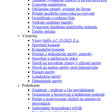
Uzavretie manželstva
Občianske obrady, uvítanie do života
Prijatie skoršieho priezviska po rozvode
Osvedčenie o rodnom čísle
Vedenie osobitnej matriky
Vystavenie duplikátu matričného dokladu
Úmrtie občana
Výstavba
Vzory tlačív z.č. 25/2025 Z.z.
Stavebné konanie
Kolaudačné konanie
Drobné a jednoduché stavby, prípojky
Stavebné a udržiavacie práce
Návrh na povolenie zmeny v užívaní stavby
Návrh na zmenu stavby pred dokončením
Pasport stavby
Legalizácia stavby
Odstránenie stavby
Podnikanie
Zriadenie - zrušenie a čas prevádzkarne
Oznámenie o športovom a kultúrnom podujatí
Predaj a poskytovanie služieb na miestnych
trhoviskách
Samostatne hospodáriaci roľník