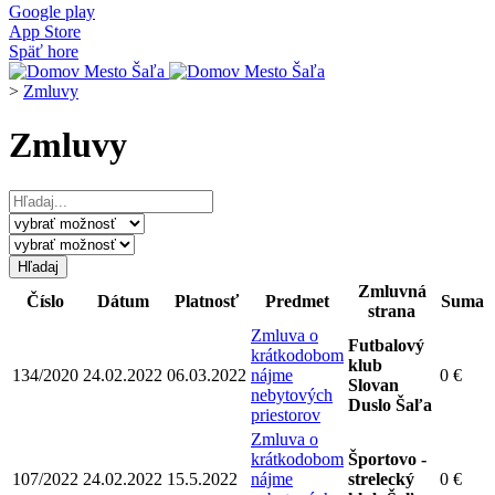
Google play
App Store
Späť hore
>
Zmluvy
Zmluvy
Zmluvná
Číslo
Dátum
Platnosť
Predmet
Suma
strana
Zmluva o
Futbalový
krátkodobom
klub
134/2020
24.02.2022
06.03.2022
nájme
0 €
Slovan
nebytových
Duslo Šaľa
priestorov
Zmluva o
krátkodobom
Športovo -
107/2022
24.02.2022
15.5.2022
nájme
strelecký
0 €