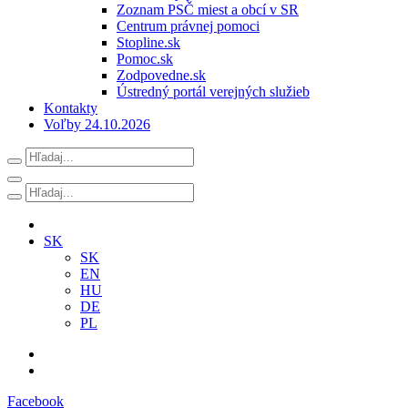
Zoznam PSČ miest a obcí v SR
Centrum právnej pomoci
Stopline.sk
Pomoc.sk
Zodpovedne.sk
Ústredný portál verejných služieb
Kontakty
Voľby 24.10.2026
SK
SK
EN
HU
DE
PL
Facebook