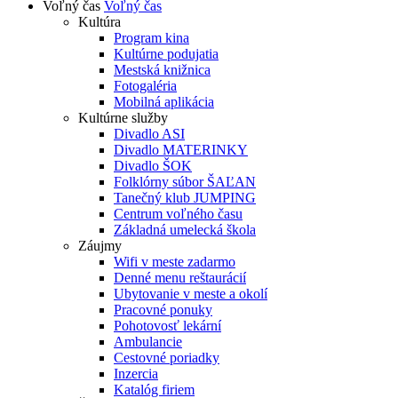
Voľný čas
Voľný čas
Kultúra
Program kina
Kultúrne podujatia
Mestská knižnica
Fotogaléria
Mobilná aplikácia
Kultúrne služby
Divadlo ASI
Divadlo MATERINKY
Divadlo ŠOK
Folklórny súbor ŠAĽAN
Tanečný klub JUMPING
Centrum voľného času
Základná umelecká škola
Záujmy
Wifi v meste zadarmo
Denné menu reštaurácií
Ubytovanie v meste a okolí
Pracovné ponuky
Pohotovosť lekární
Ambulancie
Cestovné poriadky
Inzercia
Katalóg firiem