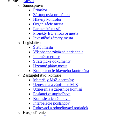
Mesto
Mesto
Samospráva
Primátor
Zástupcovia primátora
Hlavný kontrolór
Organizácie mesta
Partnerské mestá
Projekty EU a rozvoj mesta
Investičné zámery mesta
Legislatíva
Štatút mesta
Všeobecne záväzné nariadenia
Interné smernice
Strategické dokumenty
Územné plány mesta
Kompetencie hlavného kontrolóra
Zastupiteľstvo, komisie
Materiály MsZ a termíny
Uznesenia a zápisnice MsZ
Uznesenia a zápisnice komisií
Poslanci zastupiteľstva
Komisie a ich členovia
Interpelácie poslancov
Rokovací a odmeňovací poriadok
Hospodárenie