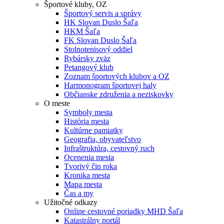
Športové kluby, OZ
Športový servis a správy
HK Slovan Duslo Šaľa
HKM Šaľa
FK Slovan Duslo Šaľa
Stolnotenisový oddiel
Rybársky zväz
Petangový klub
Zoznam športových klubov a OZ
Harmonogram športovej haly
Občianske združenia a neziskovky
O meste
Symboly mesta
História mesta
Kultúrne pamiatky
Geografia, obyvateľstvo
Infraštruktúra, cestovný ruch
Ocenenia mesta
Tvorivý čin roka
Kronika mesta
Mapa mesta
Čas a my
Užitočné odkazy
Online cestovné poriadky MHD Šaľa
Katastrálny portál