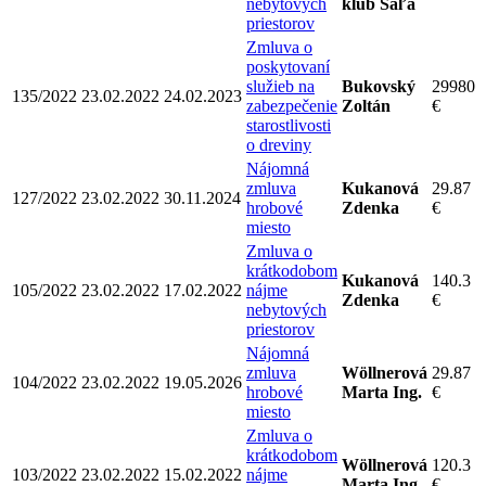
nebytových
klub Šaľa
priestorov
Zmluva o
poskytovaní
služieb na
Bukovský
29980
135/2022
23.02.2022
24.02.2023
zabezpečenie
Zoltán
€
starostlivosti
o dreviny
Nájomná
zmluva
Kukanová
29.87
127/2022
23.02.2022
30.11.2024
hrobové
Zdenka
€
miesto
Zmluva o
krátkodobom
Kukanová
140.3
105/2022
23.02.2022
17.02.2022
nájme
Zdenka
€
nebytových
priestorov
Nájomná
zmluva
Wöllnerová
29.87
104/2022
23.02.2022
19.05.2026
hrobové
Marta Ing.
€
miesto
Zmluva o
krátkodobom
Wöllnerová
120.3
103/2022
23.02.2022
15.02.2022
nájme
Marta Ing.
€