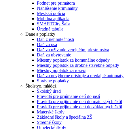
Podnet pre primátora
Nahlásenie kriminality
Mestská polícia
Mobilná aplikácia
SMARTCity Šaľa
Úradná tabuľa
Dane a poplatky
Daň z nehnuteľnosti
Daň za psa
Daň za užívanie verejného priestranstva
Daň za ubytovanie
Miestny poplatok za komunálne odpady
Miestny poplatok za drobné stavebné odpady
Miestny poplatok za rozvoj
Daň za nevýherné prístroje a predajné automaty
Správne poplatky
Školstvo, mládež
Školský úrad
Pravidlá pre prijímanie detí do jaslí
Pravidlá pre prijímanie detí do materských škôl
Pravidlá pre prijímanie detí do základných škôl
Materské školy
Základné školy a špeciálna ZŠ
Stredné školy
Umelecké školy