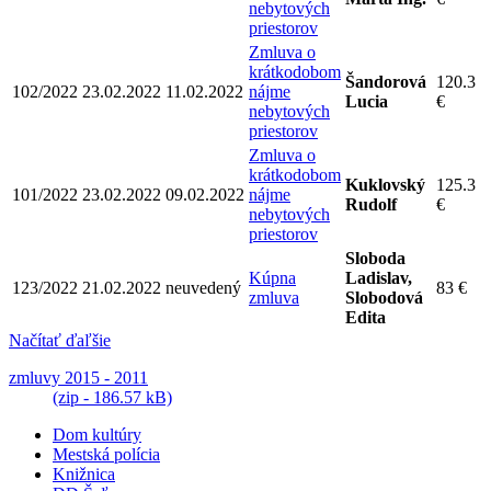
nebytových
priestorov
Zmluva o
krátkodobom
Šandorová
120.3
102/2022
23.02.2022
11.02.2022
nájme
Lucia
€
nebytových
priestorov
Zmluva o
krátkodobom
Kuklovský
125.3
101/2022
23.02.2022
09.02.2022
nájme
Rudolf
€
nebytových
priestorov
Sloboda
Kúpna
Ladislav,
123/2022
21.02.2022
neuvedený
83 €
zmluva
Slobodová
Edita
Načítať ďaľšie
zmluvy 2015 - 2011
(zip - 186.57 kB)
Dom kultúry
Mestská polícia
Knižnica