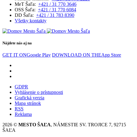
MeT Šaľa:
+421 / 31 770 3646
OSS Šaľa:
+421 / 31 770 6084
DD Šaľa:
+421 / 31 783 8390
Všetky kontakty
Nájdete nás aj na
GET IT ON
Google Play
DOWNLOAD ON THE
App Store
GDPR
Vyhlásenie o prístupnosti
Grafická verzia
Mapa stránok
RSS
Reklama
2026 ©
MESTO ŠAĽA
, NÁMESTIE SV. TROJICE 7, 92715
ŠAĽA