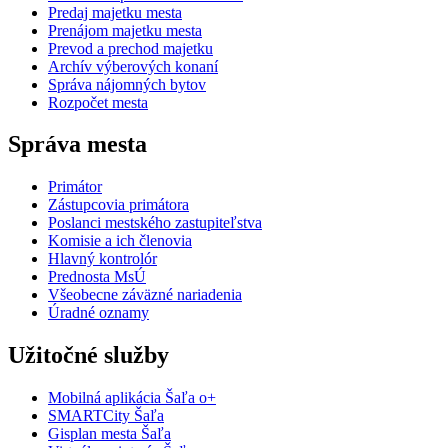
Predaj majetku mesta
Prenájom majetku mesta
Prevod a prechod majetku
Archív výberových konaní
Správa nájomných bytov
Rozpočet mesta
Správa mesta
Primátor
Zástupcovia primátora
Poslanci mestského zastupiteľstva
Komisie a ich členovia
Hlavný kontrolór
Prednosta MsÚ
Všeobecne záväzné nariadenia
Úradné oznamy
Užitočné služby
Mobilná aplikácia Šaľa o+
SMARTCity Šaľa
Gisplan mesta Šaľa