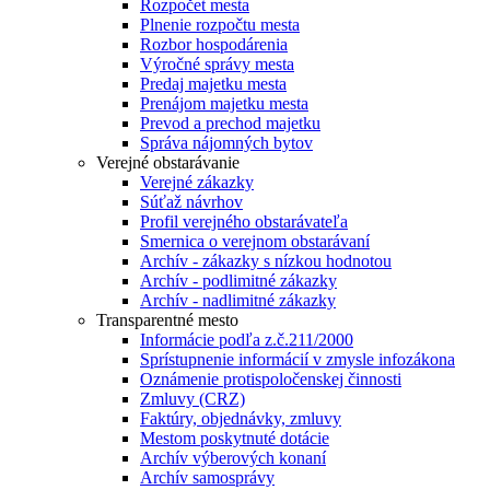
Rozpočet mesta
Plnenie rozpočtu mesta
Rozbor hospodárenia
Výročné správy mesta
Predaj majetku mesta
Prenájom majetku mesta
Prevod a prechod majetku
Správa nájomných bytov
Verejné obstarávanie
Verejné zákazky
Súťaž návrhov
Profil verejného obstarávateľa
Smernica o verejnom obstarávaní
Archív - zákazky s nízkou hodnotou
Archív - podlimitné zákazky
Archív - nadlimitné zákazky
Transparentné mesto
Informácie podľa z.č.211/2000
Sprístupnenie informácií v zmysle infozákona
Oznámenie protispoločenskej činnosti
Zmluvy (CRZ)
Faktúry, objednávky, zmluvy
Mestom poskytnuté dotácie
Archív výberových konaní
Archív samosprávy