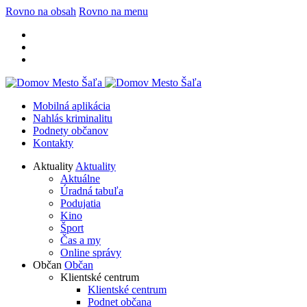
Rovno na obsah
Rovno na menu
Mobilná aplikácia
Nahlás kriminalitu
Podnety občanov
Kontakty
Aktuality
Aktuality
Aktuálne
Úradná tabuľa
Podujatia
Kino
Šport
Čas a my
Online správy
Občan
Občan
Klientské centrum
Klientské centrum
Podnet občana