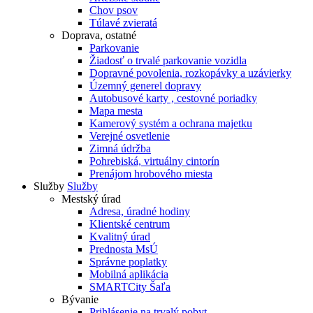
Chov psov
Túlavé zvieratá
Doprava, ostatné
Parkovanie
Žiadosť o trvalé parkovanie vozidla
Dopravné povolenia, rozkopávky a uzávierky
Územný generel dopravy
Autobusové karty , cestovné poriadky
Mapa mesta
Kamerový systém a ochrana majetku
Verejné osvetlenie
Zimná údržba
Pohrebiská, virtuálny cintorín
Prenájom hrobového miesta
Služby
Služby
Mestský úrad
Adresa, úradné hodiny
Klientské centrum
Kvalitný úrad
Prednosta MsÚ
Správne poplatky
Mobilná aplikácia
SMARTCity Šaľa
Bývanie
Prihlásenie na trvalý pobyt