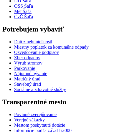
DD Šaľa
OSS Šaľa
Met Šaľa
CvČ Šaľa
Potrebujem vybaviť
Daň z nehnuteľnosti
Miestny poplatok za komunálne odpady
Osvedčovanie podpisov
Zber odpadov
Výrub stromov
Parkovanie
Nájomné bývanie
Matričný úrad
Stavebný úrad
Sociálne a zdravotné služby
Transparentné mesto
Povinné zverejňovanie
Verejné zákazky
Mestom poskytnuté dotácie
Informácie podľa z.č.211/2000