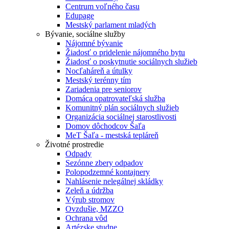
Centrum voľného času
Edupage
Mestský parlament mladých
Bývanie, sociálne služby
Nájomné bývanie
Žiadosť o pridelenie nájomného bytu
Žiadosť o poskytnutie sociálnych služieb
Nocľaháreň a útulky
Mestský terénny tím
Zariadenia pre seniorov
Domáca opatrovateľská služba
Komunitný plán sociálnych služieb
Organizácia sociálnej starostlivosti
Domov dôchodcov Šaľa
MeT Šaľa - mestská tepláreň
Životné prostredie
Odpady
Sezónne zbery odpadov
Polopodzemné kontajnery
Nahlásenie nelegálnej skládky
Zeleň a údržba
Výrub stromov
Ovzdušie, MZZO
Ochrana vôd
Artézske studne