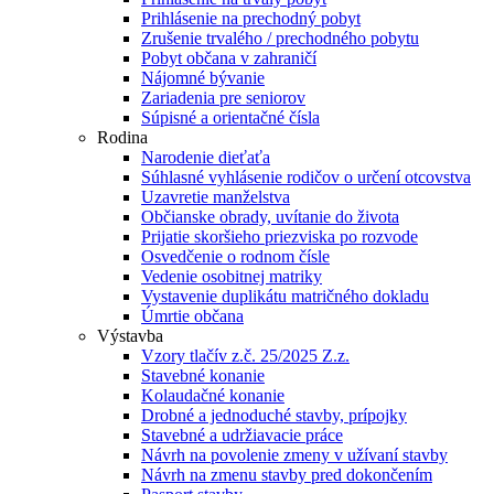
Prihlásenie na prechodný pobyt
Zrušenie trvalého / prechodného pobytu
Pobyt občana v zahraničí
Nájomné bývanie
Zariadenia pre seniorov
Súpisné a orientačné čísla
Rodina
Narodenie dieťaťa
Súhlasné vyhlásenie rodičov o určení otcovstva
Uzavretie manželstva
Občianske obrady, uvítanie do života
Prijatie skoršieho priezviska po rozvode
Osvedčenie o rodnom čísle
Vedenie osobitnej matriky
Vystavenie duplikátu matričného dokladu
Úmrtie občana
Výstavba
Vzory tlačív z.č. 25/2025 Z.z.
Stavebné konanie
Kolaudačné konanie
Drobné a jednoduché stavby, prípojky
Stavebné a udržiavacie práce
Návrh na povolenie zmeny v užívaní stavby
Návrh na zmenu stavby pred dokončením