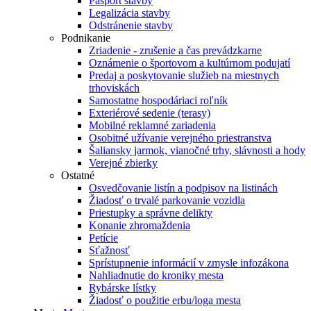
Pasport stavby
Legalizácia stavby
Odstránenie stavby
Podnikanie
Zriadenie - zrušenie a čas prevádzkarne
Oznámenie o športovom a kultúrnom podujatí
Predaj a poskytovanie služieb na miestnych
trhoviskách
Samostatne hospodáriaci roľník
Exteriérové sedenie (terasy)
Mobilné reklamné zariadenia
Osobitné užívanie verejného priestranstva
Šaliansky jarmok, vianočné trhy, slávnosti a hody
Verejné zbierky
Ostatné
Osvedčovanie listín a podpisov na listinách
Žiadosť o trvalé parkovanie vozidla
Priestupky a správne delikty
Konanie zhromaždenia
Petície
Sťažnosť
Sprístupnenie informácií v zmysle infozákona
Nahliadnutie do kroniky mesta
Rybárske lístky
Žiadosť o použitie erbu/loga mesta