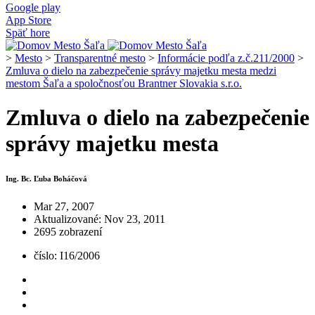
Google play
App Store
Späť hore
>
Mesto
>
Transparentné mesto
>
Informácie podľa z.č.211/2000
>
Zmluva o dielo na zabezpečenie správy majetku mesta medzi
mestom Šaľa a spoločnosťou Brantner Slovakia s.r.o.
Zmluva o dielo na zabezpečenie
správy majetku mesta
Ing. Bc. Ľuba Boháčová
Mar 27, 2007
Aktualizované: Nov 23, 2011
2695 zobrazení
číslo: I16/2006