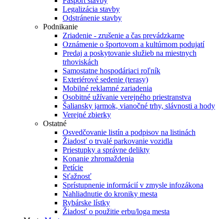
Pasport stavby
Legalizácia stavby
Odstránenie stavby
Podnikanie
Zriadenie - zrušenie a čas prevádzkarne
Oznámenie o športovom a kultúrnom podujatí
Predaj a poskytovanie služieb na miestnych
trhoviskách
Samostatne hospodáriaci roľník
Exteriérové sedenie (terasy)
Mobilné reklamné zariadenia
Osobitné užívanie verejného priestranstva
Šaliansky jarmok, vianočné trhy, slávnosti a hody
Verejné zbierky
Ostatné
Osvedčovanie listín a podpisov na listinách
Žiadosť o trvalé parkovanie vozidla
Priestupky a správne delikty
Konanie zhromaždenia
Petície
Sťažnosť
Sprístupnenie informácií v zmysle infozákona
Nahliadnutie do kroniky mesta
Rybárske lístky
Žiadosť o použitie erbu/loga mesta