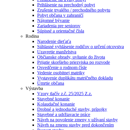
Prihlásenie na prechodný pobyt
Zrušenie trvalého / prechodného pobytu
Pobyt občana v zahraničí
Nájomné bývanie
Zariadenia pre seniorov
Súpisné a orientačné čísla
Rodina
Narodenie dieťaťa
Súhlasné vyhlásenie rodičov o určení otcovstva
Uzavretie manželstva
Občianske obrady, uvítanie do života
Prijatie skoršieho priezviska po rozvode
Osvedčenie o rodnom čísle
Vedenie osobitnej matriky
Vystavenie duplikátu matričného dokladu
Úmrtie občana
Výstavba
Vzory tlačív z.č. 25/2025 Z.z.
Stavebné konanie
Kolaudačné konanie
Drobné a jednoduché stavby, prípojky
Stavebné a udržiavacie práce
Návrh na povolenie zmeny v užívaní stavby
Návrh na zmenu stavby pred dokončením