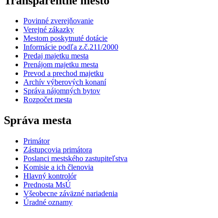
Transparentné mesto
Povinné zverejňovanie
Verejné zákazky
Mestom poskytnuté dotácie
Informácie podľa z.č.211/2000
Predaj majetku mesta
Prenájom majetku mesta
Prevod a prechod majetku
Archív výberových konaní
Správa nájomných bytov
Rozpočet mesta
Správa mesta
Primátor
Zástupcovia primátora
Poslanci mestského zastupiteľstva
Komisie a ich členovia
Hlavný kontrolór
Prednosta MsÚ
Všeobecne záväzné nariadenia
Úradné oznamy