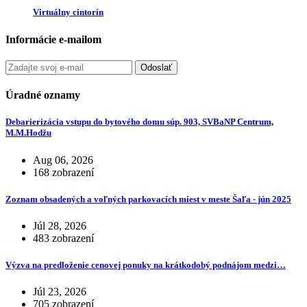
Virtuálny cintorín
Informácie e-mailom
Odoslať
Úradné oznamy
Debarierizácia vstupu do bytového domu súp. 903, SVBaNP Centrum,
M.M.Hodžu
Aug 06, 2026
168 zobrazení
Zoznam obsadených a voľných parkovacích miest v meste Šaľa - jún 2025
Júl 28, 2026
483 zobrazení
Výzva na predloženie cenovej ponuky na krátkodobý podnájom medzi…
Júl 23, 2026
705 zobrazení