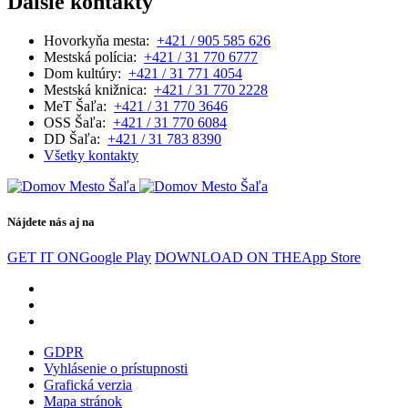
Ďalšie kontakty
Hovorkyňa mesta:
+421 / 905 585 626
Mestská polícia:
+421 / 31 770 6777
Dom kultúry:
+421 / 31 771 4054
Mestská knižnica:
+421 / 31 770 2228
MeT Šaľa:
+421 / 31 770 3646
OSS Šaľa:
+421 / 31 770 6084
DD Šaľa:
+421 / 31 783 8390
Všetky kontakty
Nájdete nás aj na
GET IT ON
Google Play
DOWNLOAD ON THE
App Store
GDPR
Vyhlásenie o prístupnosti
Grafická verzia
Mapa stránok