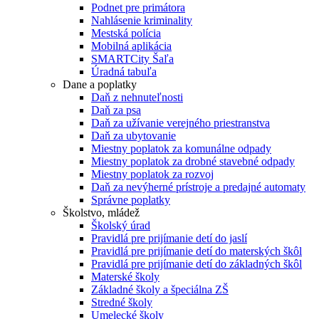
Podnet pre primátora
Nahlásenie kriminality
Mestská polícia
Mobilná aplikácia
SMARTCity Šaľa
Úradná tabuľa
Dane a poplatky
Daň z nehnuteľnosti
Daň za psa
Daň za užívanie verejného priestranstva
Daň za ubytovanie
Miestny poplatok za komunálne odpady
Miestny poplatok za drobné stavebné odpady
Miestny poplatok za rozvoj
Daň za nevýherné prístroje a predajné automaty
Správne poplatky
Školstvo, mládež
Školský úrad
Pravidlá pre prijímanie detí do jaslí
Pravidlá pre prijímanie detí do materských škôl
Pravidlá pre prijímanie detí do základných škôl
Materské školy
Základné školy a špeciálna ZŠ
Stredné školy
Umelecké školy