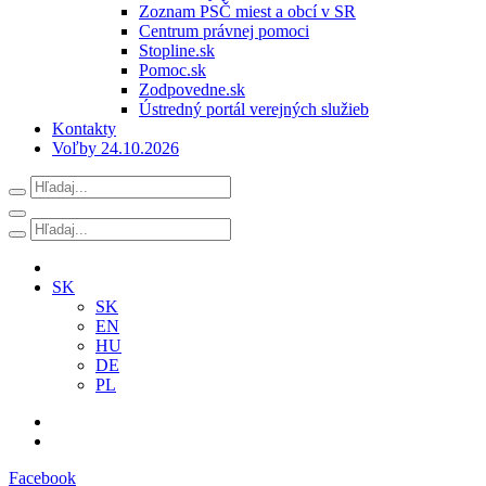
Zoznam PSČ miest a obcí v SR
Centrum právnej pomoci
Stopline.sk
Pomoc.sk
Zodpovedne.sk
Ústredný portál verejných služieb
Kontakty
Voľby 24.10.2026
SK
SK
EN
HU
DE
PL
Facebook