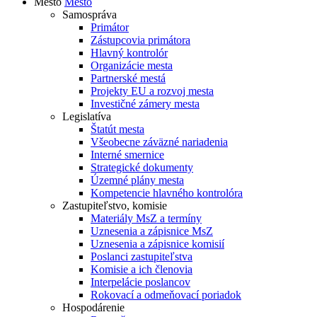
Mesto
Mesto
Samospráva
Primátor
Zástupcovia primátora
Hlavný kontrolór
Organizácie mesta
Partnerské mestá
Projekty EU a rozvoj mesta
Investičné zámery mesta
Legislatíva
Štatút mesta
Všeobecne záväzné nariadenia
Interné smernice
Strategické dokumenty
Územné plány mesta
Kompetencie hlavného kontrolóra
Zastupiteľstvo, komisie
Materiály MsZ a termíny
Uznesenia a zápisnice MsZ
Uznesenia a zápisnice komisií
Poslanci zastupiteľstva
Komisie a ich členovia
Interpelácie poslancov
Rokovací a odmeňovací poriadok
Hospodárenie