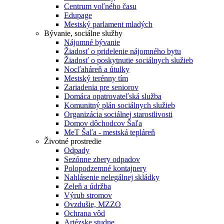
Centrum voľného času
Edupage
Mestský parlament mladých
Bývanie, sociálne služby
Nájomné bývanie
Žiadosť o pridelenie nájomného bytu
Žiadosť o poskytnutie sociálnych služieb
Nocľaháreň a útulky
Mestský terénny tím
Zariadenia pre seniorov
Domáca opatrovateľská služba
Komunitný plán sociálnych služieb
Organizácia sociálnej starostlivosti
Domov dôchodcov Šaľa
MeT Šaľa - mestská tepláreň
Životné prostredie
Odpady
Sezónne zbery odpadov
Polopodzemné kontajnery
Nahlásenie nelegálnej skládky
Zeleň a údržba
Výrub stromov
Ovzdušie, MZZO
Ochrana vôd
Artézske studne