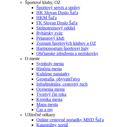
Športové kluby, OZ
Športový servis a správy
HK Slovan Duslo Šaľa
HKM Šaľa
FK Slovan Duslo Šaľa
Stolnotenisový oddiel
Rybársky zväz
Petangový klub
Zoznam športových klubov a OZ
Harmonogram športovej haly
Občianske združenia a neziskovky
O meste
Symboly mesta
História mesta
Kultúrne pamiatky
Geografia, obyvateľstvo
Infraštruktúra, cestovný ruch
Ocenenia mesta
Tvorivý čin roka
Kronika mesta
Mapa mesta
Čas a my
Užitočné odkazy
Online cestovné poriadky MHD Šaľa
Katastrálny portál