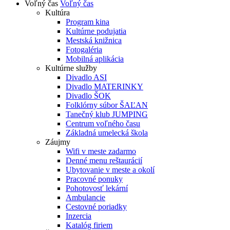
Voľný čas
Voľný čas
Kultúra
Program kina
Kultúrne podujatia
Mestská knižnica
Fotogaléria
Mobilná aplikácia
Kultúrne služby
Divadlo ASI
Divadlo MATERINKY
Divadlo ŠOK
Folklórny súbor ŠAĽAN
Tanečný klub JUMPING
Centrum voľného času
Základná umelecká škola
Záujmy
Wifi v meste zadarmo
Denné menu reštaurácií
Ubytovanie v meste a okolí
Pracovné ponuky
Pohotovosť lekární
Ambulancie
Cestovné poriadky
Inzercia
Katalóg firiem