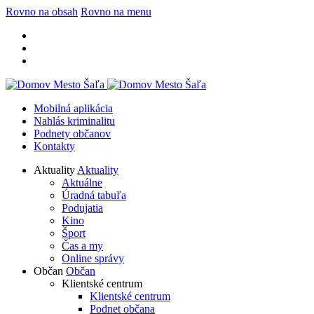
Rovno na obsah
Rovno na menu
Mobilná aplikácia
Nahlás kriminalitu
Podnety občanov
Kontakty
Aktuality
Aktuality
Aktuálne
Úradná tabuľa
Podujatia
Kino
Šport
Čas a my
Online správy
Občan
Občan
Klientské centrum
Klientské centrum
Podnet občana