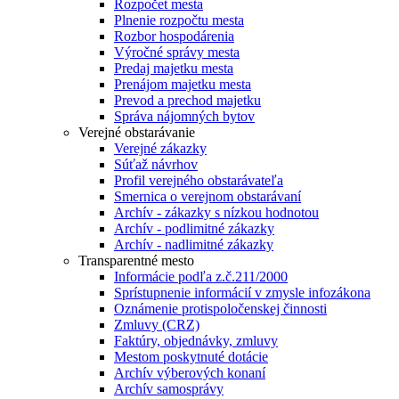
Rozpočet mesta
Plnenie rozpočtu mesta
Rozbor hospodárenia
Výročné správy mesta
Predaj majetku mesta
Prenájom majetku mesta
Prevod a prechod majetku
Správa nájomných bytov
Verejné obstarávanie
Verejné zákazky
Súťaž návrhov
Profil verejného obstarávateľa
Smernica o verejnom obstarávaní
Archív - zákazky s nízkou hodnotou
Archív - podlimitné zákazky
Archív - nadlimitné zákazky
Transparentné mesto
Informácie podľa z.č.211/2000
Sprístupnenie informácií v zmysle infozákona
Oznámenie protispoločenskej činnosti
Zmluvy (CRZ)
Faktúry, objednávky, zmluvy
Mestom poskytnuté dotácie
Archív výberových konaní
Archív samosprávy