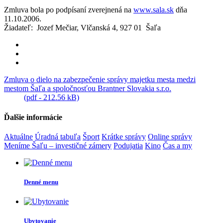
Zmluva bola po podpísaní zverejnená na
www.sala.sk
dňa
11.10.2006.
Žiadateľ: Jozef Mečiar, Vlčanská 4, 927 01 Šaľa
Zmluva o dielo na zabezpečenie správy majetku mesta medzi
mestom Šaľa a spoločnosťou Brantner Slovakia s.r.o.
(pdf - 212.56 kB)
Ďalšie informácie
Aktuálne
Úradná tabuľa
Šport
Krátke správy
Online správy
Meníme Šaľu – investičné zámery
Podujatia
Kino
Čas a my
Denné menu
Ubytovanie