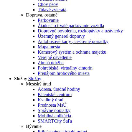
Chov psov
Túlavé zvieratá
Doprava, ostatné
Parkovanie
Žiadosť o trvalé parkovanie vozidla
Dopravné povolenia, rozkopávky a uzávierky
Územný generel dopravy
Autobusové karty , cestovné poriadky
Mapa mesta
Kamerový systém a ochrana majetku
Verejné osvetlenie
Zimná údržba
Pohrebiská, virtuálny cintorín
Prenájom hrobového miesta
Služby
Služby
Mestský úrad
Adresa, úradné hodiny
Klientské centrum
Kvalitný úrad
Prednosta MsÚ
Správne poplatky
Mobilná aplikácia
SMARTCity Šaľa
Bývanie
Prihlásenie na trvalý pobyt