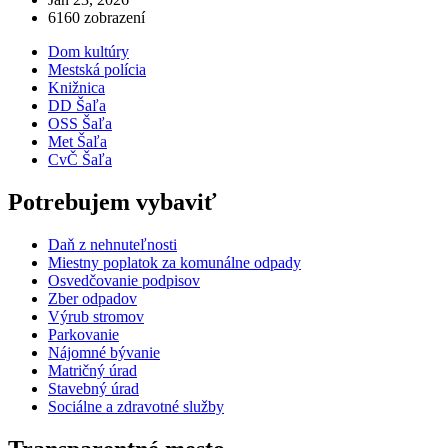
6160 zobrazení
Dom kultúry
Mestská polícia
Knižnica
DD Šaľa
OSS Šaľa
Met Šaľa
CvČ Šaľa
Potrebujem vybaviť
Daň z nehnuteľnosti
Miestny poplatok za komunálne odpady
Osvedčovanie podpisov
Zber odpadov
Výrub stromov
Parkovanie
Nájomné bývanie
Matričný úrad
Stavebný úrad
Sociálne a zdravotné služby