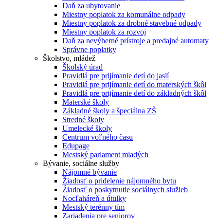
Daň za ubytovanie
Miestny poplatok za komunálne odpady
Miestny poplatok za drobné stavebné odpady
Miestny poplatok za rozvoj
Daň za nevýherné prístroje a predajné automaty
Správne poplatky
Školstvo, mládež
Školský úrad
Pravidlá pre prijímanie detí do jaslí
Pravidlá pre prijímanie detí do materských škôl
Pravidlá pre prijímanie detí do základných škôl
Materské školy
Základné školy a špeciálna ZŠ
Stredné školy
Umelecké školy
Centrum voľného času
Edupage
Mestský parlament mladých
Bývanie, sociálne služby
Nájomné bývanie
Žiadosť o pridelenie nájomného bytu
Žiadosť o poskytnutie sociálnych služieb
Nocľaháreň a útulky
Mestský terénny tím
Zariadenia pre seniorov