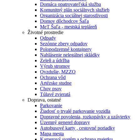
Domáca opatrovateľská služba
Komunitný plán sociálnych služieb
Organizácia sociálnej starostlivosti
Domov dôchodcov Šaľa
MeT Šaľa - mestská tepláreň
Životné prostredie
Odpady
Sezónne zbery odpadov
Polopodzemné kontajnery
Nahlásenie nelegálnej skládky
Zeleň a údržba
Výrub stromov
Ovzdušie, MZZO
Ochrana vôd
Artézske studne
Chov psov
Túlavé zvieratá
Doprava, ostatné
Parkovanie
Žiadosť o trvalé parkovanie vozidla
Dopravné povolenia, rozkopávky a uzávierky
Územný generel dopravy
Autobusové karty , cestovné poriadky
Mapa mesta
Kamerový systém a ochrana majetku