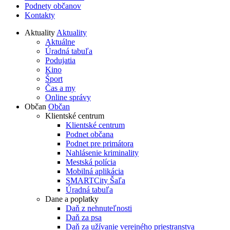
Podnety občanov
Kontakty
Aktuality
Aktuality
Aktuálne
Úradná tabuľa
Podujatia
Kino
Šport
Čas a my
Online správy
Občan
Občan
Klientské centrum
Klientské centrum
Podnet občana
Podnet pre primátora
Nahlásenie kriminality
Mestská polícia
Mobilná aplikácia
SMARTCity Šaľa
Úradná tabuľa
Dane a poplatky
Daň z nehnuteľnosti
Daň za psa
Daň za užívanie verejného priestranstva