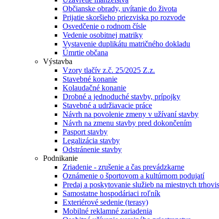
Občianske obrady, uvítanie do života
Prijatie skoršieho priezviska po rozvode
Osvedčenie o rodnom čísle
Vedenie osobitnej matriky
Vystavenie duplikátu matričného dokladu
Úmrtie občana
Výstavba
Vzory tlačív z.č. 25/2025 Z.z.
Stavebné konanie
Kolaudačné konanie
Drobné a jednoduché stavby, prípojky
Stavebné a udržiavacie práce
Návrh na povolenie zmeny v užívaní stavby
Návrh na zmenu stavby pred dokončením
Pasport stavby
Legalizácia stavby
Odstránenie stavby
Podnikanie
Zriadenie - zrušenie a čas prevádzkarne
Oznámenie o športovom a kultúrnom podujatí
Predaj a poskytovanie služieb na miestnych trhovi
Samostatne hospodáriaci roľník
Exteriérové sedenie (terasy)
Mobilné reklamné zariadenia