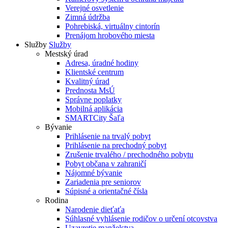
Verejné osvetlenie
Zimná údržba
Pohrebiská, virtuálny cintorín
Prenájom hrobového miesta
Služby
Služby
Mestský úrad
Adresa, úradné hodiny
Klientské centrum
Kvalitný úrad
Prednosta MsÚ
Správne poplatky
Mobilná aplikácia
SMARTCity Šaľa
Bývanie
Prihlásenie na trvalý pobyt
Prihlásenie na prechodný pobyt
Zrušenie trvalého / prechodného pobytu
Pobyt občana v zahraničí
Nájomné bývanie
Zariadenia pre seniorov
Súpisné a orientačné čísla
Rodina
Narodenie dieťaťa
Súhlasné vyhlásenie rodičov o určení otcovstva
Uzavretie manželstva