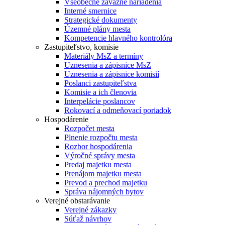
Všeobecne záväzné nariadenia
Interné smernice
Strategické dokumenty
Územné plány mesta
Kompetencie hlavného kontrolóra
Zastupiteľstvo, komisie
Materiály MsZ a termíny
Uznesenia a zápisnice MsZ
Uznesenia a zápisnice komisií
Poslanci zastupiteľstva
Komisie a ich členovia
Interpelácie poslancov
Rokovací a odmeňovací poriadok
Hospodárenie
Rozpočet mesta
Plnenie rozpočtu mesta
Rozbor hospodárenia
Výročné správy mesta
Predaj majetku mesta
Prenájom majetku mesta
Prevod a prechod majetku
Správa nájomných bytov
Verejné obstarávanie
Verejné zákazky
Súťaž návrhov