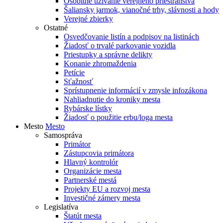
Osobitné užívanie verejného priestranstva
Šaliansky jarmok, vianočné trhy, slávnosti a hody
Verejné zbierky
Ostatné
Osvedčovanie listín a podpisov na listinách
Žiadosť o trvalé parkovanie vozidla
Priestupky a správne delikty
Konanie zhromaždenia
Petície
Sťažnosť
Sprístupnenie informácií v zmysle infozákona
Nahliadnutie do kroniky mesta
Rybárske lístky
Žiadosť o použitie erbu/loga mesta
Mesto
Mesto
Samospráva
Primátor
Zástupcovia primátora
Hlavný kontrolór
Organizácie mesta
Partnerské mestá
Projekty EU a rozvoj mesta
Investičné zámery mesta
Legislatíva
Štatút mesta